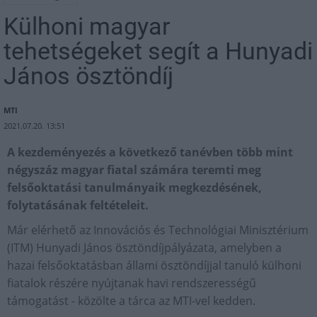
Külhoni magyar
tehetségeket segít a Hunyadi
János ösztöndíj
MTI
2021.07.20. 13:51
A kezdeményezés a következő tanévben több mint
négyszáz magyar fiatal számára teremti meg
felsőoktatási tanulmányaik megkezdésének,
folytatásának feltételeit.
Már elérhető az Innovációs és Technológiai Minisztérium
(ITM) Hunyadi János ösztöndíjpályázata, amelyben a
hazai felsőoktatásban állami ösztöndíjjal tanuló külhoni
fiatalok részére nyújtanak havi rendszerességű
támogatást - közölte a tárca az MTI-vel kedden.