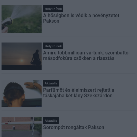
Helyi hírek
A hőségben is védik a növényzetet
Pakson
Helyi hírek
Amire többmillióan vártunk: szombattól
másodfokúra csökken a riasztás
Aktuális
Parfümöt és élelmiszert rejtett a
táskájába két lány Szekszárdon
Aktuális
Sorompót rongáltak Pakson