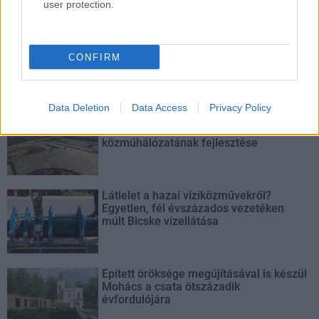
ennek ellenére folyamatosan halad az aszfaltozás.
user protection.
Paks II.: Mit jelent az 5. blokk új
mérföldköve a felülvizsgálat
CONFIRM
árnyékában?
Data Deletion
Data Access
Privacy Policy
Elkészült a Liszt Ferenc repülőtér
közelében lévő logisztikai bázis út- és
közműhálózatának fejlesztése
Látlelet a hazai víziközművekről?
Egyetlen, fél évszázados vezetéken
múlt Bicske vízellátása
Épített öröksége megújításával is készül
Mohács a csata ötszázadik
évfordulójára