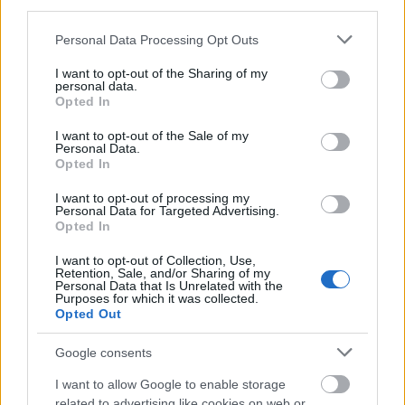
third parties.
elkerülésében
Please note that this website/app uses one or more Google
Personal Data Processing Opt Outs
services and may gather and store information including but
not limited to your visit or usage behaviour. You may click to
I want to opt-out of the Sharing of my
personal data.
grant or deny consent to Google and its third-party tags to
Opted In
use your data for below specified purposes in below Google
Országos hírek
consent section.
I want to opt-out of the Sale of my
Personal Data.
Opted In
I want to opt-out of processing my
Personal Data for Targeted Advertising.
Opted In
I want to opt-out of Collection, Use,
Itt az ÉVOSZ megoldása a hőhullámok és az
Retention, Sale, and/or Sharing of my
Personal Data that Is Unrelated with the
energiakrízis kezelésére
Purposes for which it was collected.
Opted Out
Google consents
I want to allow Google to enable storage
related to advertising like cookies on web or