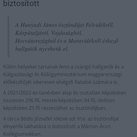
biztosított
A Hunyadi János ösztöndíjat Felvidékről,
Kárpátaljáról, Vajdaságból,
Horvátországból és a Muravidékről érkező
hallgatók nyerhetik el.
Külön helyeket tartanak fenn a csángó hallgatók és a
Külgazdasági és Külügyminisztérium magyarországi
előkészítőjét sikeresen elvégző fiatalok számára is.
A 2021/2022-es tanévben alap és osztatlan képzésben
összesen 296 fő, mesterképzésben 84 fő, doktori
képzésben 25 fő részesülhet az ösztöndíjban.
A tárca Bódis Józsefet idézve azt írta: az ösztöndíjat
elnyerők lakhatása is biztosított a Márton Áron
Kollégiumokban.