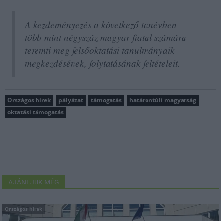
A kezdeményezés a következő tanévben
több mint négyszáz magyar fiatal számára
teremti meg felsőoktatási tanulmányaik
megkezdésének, folytatásának feltételeit.
Országos hírek
pályázat
támogatás
határontúli magyarság
oktatási támogatás
AJÁNLJUK MÉG
Országos hírek