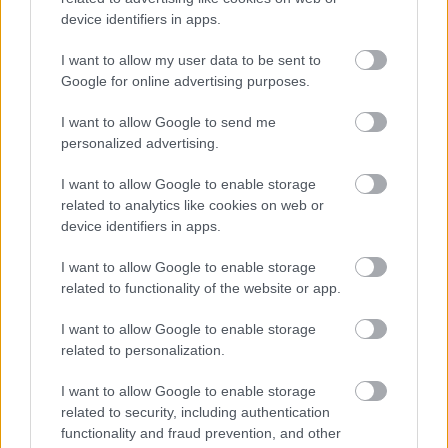
device identifiers in apps.
MAGYAR ÉPÍTŐK
I want to allow my user data to be sent to
Google for online advertising purposes.
Útépítés
I want to allow Google to send me
personalized advertising.
I want to allow Google to enable storage
related to analytics like cookies on web or
device identifiers in apps.
I want to allow Google to enable storage
related to functionality of the website or app.
I want to allow Google to enable storage
HE-DO
BKK
KM Építő Kft.
Főmterv Mérnöki Tervező Zrt.
related to personalization.
Látványos építési szakasz indult be a Flórián téri
I want to allow Google to enable storage
felüljárón
related to security, including authentication
A tartós nyári hőség jelentős kihívás elé állítja a KM Építőt,
functionality and fraud prevention, and other