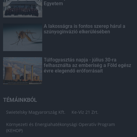
Egyetem
A lakosságra is fontos szerep hárul a
szúnyoginvázió elkerülésében
Túlfogyasztás napja - július 30-ra
felhasználta az emberiség a Föld egész
évre elegendő erőforrásait
TÉMÁINKBÓL
Swietelsky Magyarország Kft.
Ke-Víz 21 Zrt.
Környezeti és Energiahatékonysági Operatív Program
(KEHOP)