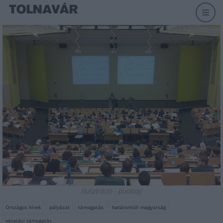
illusztráció - pixabay
Országos hírek
pályázat
támogatás
határontúli magyarság
oktatási támogatás