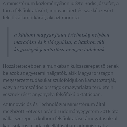
A minisztérium közleményében idézte Bódis Józsefet, a
tárca felsőoktatásért, innovációért és szakképzésért
felelős államtitkárát, aki azt mondta:
a külhoni magyar fiatal értelmiség helyben
maradása és boldogulása, a határon túli
közösségek fenntartása nemzeti érdekünk.
Hozzátette: ebben a munkában kulcsszerepet töltenek
be azok az egyetemi hallgatók, akik Magyarországon
megszerzett tudásukat szülőföldjükön kamatoztatják,
vagy a szomszédos országok magyarlakta területein
vesznek részt anyanyelvi felsőfokú oktatásban.
Az Innovációs és Technológiai Minisztérium által
megbízott Eötvös Loránd Tudományegyetem 2016 óta
vállal szerepet a külhoni felsőoktatási támogatásokkal
kapcsolatos feladatok ellátásában, adminisztratív