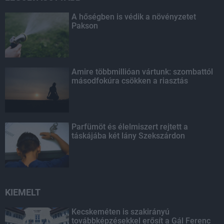
A hőségben is védik a növényzetet
Pakson
Amire többmillióan vártunk: szombattól
másodfokúra csökken a riasztás
Parfümöt és élelmiszert rejtett a
táskájába két lány Szekszárdon
KIEMELT
Kecskeméten is szakirányú
továbbképzésekkel erősít a Gál Ferenc