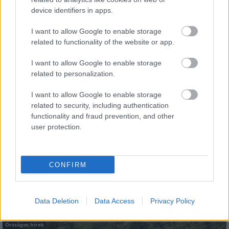
device identifiers in apps.
Országos hírek
elkerülő út
Főmterv Mérnöki Tervező Zrt.
alagút
I want to allow Google to enable storage
48-as út
Subterra-Raab Kft.
Pannon-Doprastav Kft.
M2-es
related to functionality of the website or app.
Belfry PE Kft.
471-es
37-es főút
M76-os
Penta Általános Építőipari Kft.
Duna Aszfalt Zrt.
M81-es
M44-es
I want to allow Google to enable storage
M85-ös
Zemplénkő Kft.
útépítés
HE-DO Kft.
M6-os autópálya
related to personalization.
hídépítés
Strabag
EuroAszfalt Kft.
Soltút Kft.
Ke-Víz 21 Zrt.
I want to allow Google to enable storage
Betonútépítő Zrt.
Dömper Kft.
M49-es
related to security, including authentication
Swietelsky Magyarország Kft.
Colas
Hódút Kft.
A-Híd Zrt.
functionality and fraud prevention, and other
Nemzeti Infrastruktúra Fejlesztő Zrt. (NIF)
Közgép Zrt.
user protection.
CONFIRM
AJÁNLJUK MÉG
Data Deletion
Data Access
Privacy Policy
Országos hírek