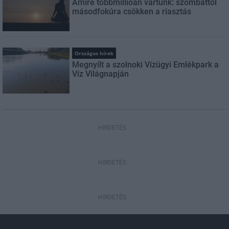
Amire többmillióan vártunk: szombattól
másodfokúra csökken a riasztás
Országos hírek
Megnyílt a szolnoki Vízügyi Emlékpark a
Víz Világnapján
HIRDETÉS
HIRDETÉS
HIRDETÉS