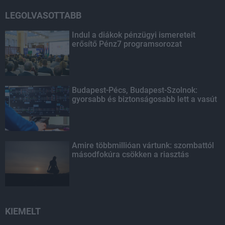
LEGOLVASOTTABB
Indul a diákok pénzügyi ismereteit
erősítő Pénz7 programsorozat
Budapest-Pécs, Budapest-Szolnok:
gyorsabb és biztonságosabb lett a vasút
Amire többmillióan vártunk: szombattól
másodfokúra csökken a riasztás
KIEMELT