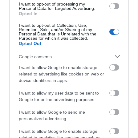
I want to opt-out of processing my
Personal Data for Targeted Advertising.
Négy év alatt 430 milliárdot szánnak
Opted In
négy beruházásra
I want to opt-out of Collection, Use,
Retention, Sale, and/or Sharing of my
Egy
novemberi kormányhatározatban
már
Personal Data that Is Unrelated with the
Purposes for which it was collected.
elkülönítettek összesen mintegy
430 milliárd forintot
Opted Out
négy, kiemelt társadalmi igényen alapuló közútfejlesztés
megvalósítására.
2021 és 2024
között megépül az
M76
Google consents
autóút Fenékpuszta és Zalaegerszeg
közötti szakasza,
I want to allow Google to enable storage
befejezik az
M6 autópály
át a
Bóly
és
Ivándárda
közötti
related to advertising like cookies on web or
szakasz megépítésével (itt
ma reggel írtuk meg
, hogy a
device identifiers in apps.
kivitelező a
STRABAG
és
a Duna Aszfalt
lesz a
Főmterv
és
az Unitef-83
I want to allow my user data to be sent to
tervei alapján).
Google for online advertising purposes.
Szintén ebből a forrásmennyiségből, a hazai
költségvetés terhére biztosíthatók a
37-es főút
I want to allow Google to send me
personalized advertising.
Szerencs-Gesztely
szakasza négysávúsításának és a
Sajószentpéter-Berente elkerülő
kivitelezésének
I want to allow Google to enable storage
költségei is.
related to analytics like cookies on web or