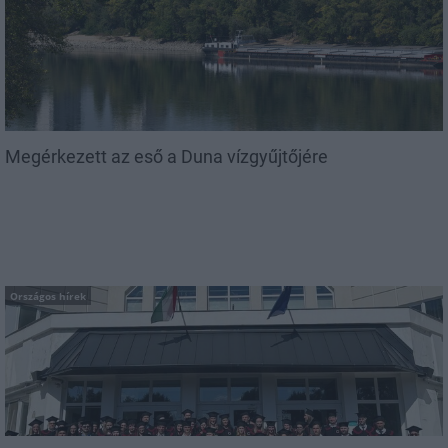
Megérkezett az eső a Duna vízgyűjtőjére
Országos hírek