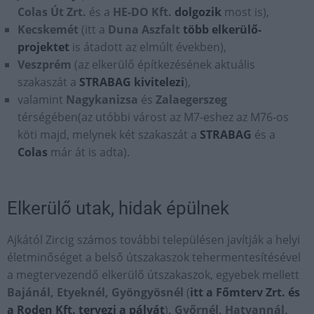
Colas Út Zrt.
és a
HE-DO Kft.
dolgozik
most is),
Kecskemét
(itt a
Duna Aszfalt
több
elkerülő-
projektet
is átadott az elmúlt években),
Veszprém
(az elkerülő építkezésének aktuális
szakaszát a
STRABAG kivitelezi
),
valamint
Nagykanizsa
és
Zalaegerszeg
térségében(az utóbbi várost az M7-eshez az M76-os
köti majd, melynek két szakaszát a
STRABAG
és a
Colas
már át is adta).
Elkerülő utak, hidak épülnek
Ajkától Zircig számos további településen javítják a helyi
életminőséget a belső útszakaszok tehermentesítésével
a megtervezendő elkerülő útszakaszok, egyebek mellett
Bajánál, Etyeknél, Gyöngyösnél
(
itt a Főmterv Zrt. és
a Roden Kft. tervezi a pályát
)
, Győrnél, Hatvannál,