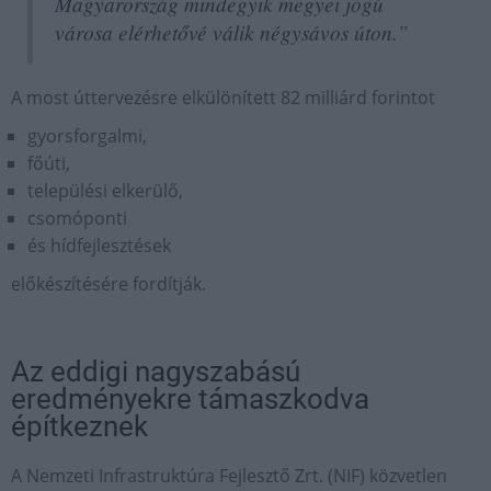
Magyarország mindegyik megyei jogú
városa elérhetővé válik négysávos úton.”
A most úttervezésre elkülönített 82 milliárd forintot
gyorsforgalmi,
főúti,
települési elkerülő,
csomóponti
és hídfejlesztések
előkészítésére fordítják.
Az eddigi nagyszabású
eredményekre támaszkodva
építkeznek
A Nemzeti Infrastruktúra Fejlesztő Zrt. (NIF) közvetlen