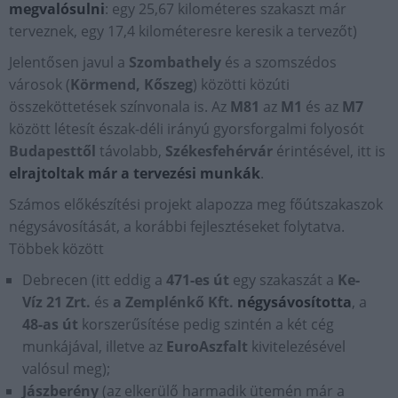
megvalósulni
: egy 25,67 kilométeres szakaszt már
terveznek, egy 17,4 kilométeresre keresik a tervezőt)
Jelentősen javul a
Szombathely
és a szomszédos
városok (
Körmend, Kőszeg
) közötti közúti
összeköttetések színvonala is. Az
M81
az
M1
és az
M7
között létesít észak-déli irányú gyorsforgalmi folyosót
Budapesttől
távolabb,
Székesfehérvár
érintésével, itt is
elrajtoltak már a tervezési munkák
.
Számos előkészítési projekt alapozza meg főútszakaszok
négysávosítását, a korábbi fejlesztéseket folytatva.
Többek között
Debrecen (itt eddig a
471-es út
egy szakaszát a
Ke-
Víz 21 Zrt.
és
a Zemplénkő Kft.
négysávosította
, a
48-as út
korszerűsítése pedig szintén a két cég
munkájával, illetve az
EuroAszfalt
kivitelezésével
valósul meg);
Jászberény
(az elkerülő harmadik ütemén már a