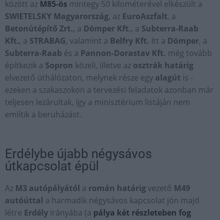
között az
M85-ös
mintegy 50 kilométerével elkészült a
SWIETELSKY Magyarország
, az
EuroAszfalt
, a
Betonútépítő Zrt.
, a
Dömper Kft.
, a
Subterra-Raab
Kft.
, a
STRABAG
, valamint a
Belfry Kft.
Itt a
Dömper
, a
Subterra-Raab
és a
Pannon-Dorastav Kft.
még tovább
építkezik a
Sopron
közeli, illetve az
osztrák határig
elvezető úthálózaton, melynek része egy
alagút
is -
ezeken a szakaszokon a tervezési feladatok azonban már
teljesen lezárultak, így a minisztérium listáján nem
említik a beruházást.
Erdélybe újabb négysávos
útkapcsolat épül
Az
M3 autópályától
a
román határig
vezető
M49
autóúttal
a harmadik négysávos kapcsolat jön majd
létre
Erdély
irányába (a
pálya két részleteben fog