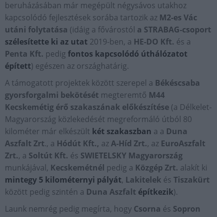
beruházásában már megépült négysávos utakhoz
kapcsolódó fejlesztések sorába tartozik az
M2-es Vác
utáni folytatása
(idáig a fővárostól
a STRABAG-csoport
szélesítette ki az utat
2019-ben, a
HE-DO Kft.
és a
Penta Kft.
pedig
fontos kapcsolódó úthálózatot
épített
) egészen az országhatárig.
A támogatott projektek között szerepel a
Békéscsaba
gyorsforgalmi bekötését
megteremtő
M44
Kecskemétig érő szakaszának előkészítése
(a Délkelet-
Magyarország közlekedését megreformáló útból 80
kilométer már elkészült
két
szakaszban
a a
Duna
Aszfalt Zrt
., a
Hódút Kft.,
az
A-Híd
Zrt.
, az
EuroAszfalt
Zrt.
, a
Soltút
Kft.
és
SWIETELSKY Magyarország
munkájával,
Kecskemétnél
pedig a
Közgép Zrt.
alakít ki
mintegy 5 kilométernyi pályát
,
Lakitelek
és
Tiszakürt
között pedig szintén a
Duna Aszfalt
építkezik
).
Launk nemrég pedig megírta, hogy
Csorna
és
Sopron