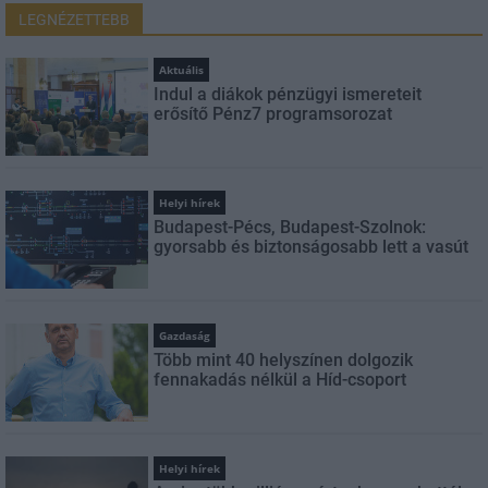
LEGNÉZETTEBB
Aktuális
Indul a diákok pénzügyi ismereteit
erősítő Pénz7 programsorozat
Helyi hírek
Budapest-Pécs, Budapest-Szolnok:
gyorsabb és biztonságosabb lett a vasút
Gazdaság
Több mint 40 helyszínen dolgozik
fennakadás nélkül a Híd-csoport
Helyi hírek