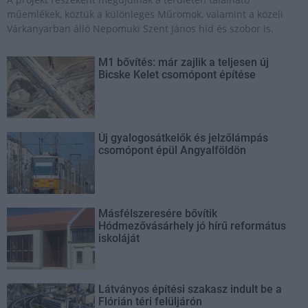
műemlékek, köztük a különleges Műromok, valamint a közeli
Várkanyarban álló Nepomuki Szent János híd és szobor is.
M1 bővítés: már zajlik a teljesen új
Bicske Kelet csomópont építése
Új gyalogosátkelők és jelzőlámpás
csomópont épül Angyalföldön
Másfélszeresére bővítik
Hódmezővásárhely jó hírű református
iskoláját
Látványos építési szakasz indult be a
Flórián téri felüljárón