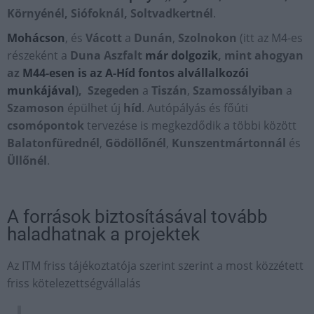
Környénél, Siófoknál, Soltvadkertnél
.
Mohácson
, és
Vácott
a
Dunán
,
Szolnokon
(itt az M4-es
részeként a
Duna Aszfalt
már dolgozik
, mint ahogyan
az
M44-esen is az A-Híd fontos alvállalkozói
munkájával
),
Szegeden
a
Tiszán
,
Szamossályiban
a
Szamoson
épülhet új
híd
. Autópályás és főúti
csomópontok
tervezése is megkezdődik a többi között
Balatonfürednél
,
Gödöllőnél
,
Kunszentmártonnál
és
Üllőnél
.
A források biztosításával tovább
haladhatnak a projektek
Az ITM friss tájékoztatója szerint szerint a most közzétett
friss kötelezettségvállalás