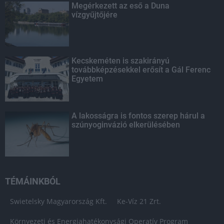
Megérkezett az eső a Duna
vízgyűjtőjére
Kecskeméten is szakirányú
továbbképzésekkel erősít a Gál Ferenc
Egyetem
A lakosságra is fontos szerep hárul a
szúnyoginvázió elkerülésében
TÉMÁINKBÓL
Swietelsky Magyarország Kft.
Ke-Víz 21 Zrt.
Környezeti és Energiahatékonysági Operatív Program