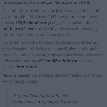
Innovációs és Technológiai Minisztérium (ITM).
Az elmúlt három évben rekordgyorsasággal növekedő
gyorsforgalmi úthálózat (2020-ban lapunk számításai
szerint
178,5 kilométernyi
négysávos pályát adtak át
hét fejlesztésben
), után a következő években is nagy
tempóban haladnak majd a projektek.
Legutóbb novemberben írtunk a következő fél évtized
gyorsforgalmi útépítési projektjeiről, illetve útfelújítási
terveiről, annak kapcsán, hogy a minisztérium jelezte: az
időszakban mintegy
600 milliárd forintot
ezekre a
célokra
fordítanak
.
Mosóczi László
közlekedéspolitikáért felelős államtitkár
akkor hangsúlyozta:
"A gyors ütemű hálózatbővítés
eredményeként az évtized közepére