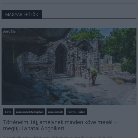
MAGYAR ÉPÍTŐK
Aktuális
Tata
műemlékfelújítás
műemlék
restaurálás
Történelmi táj, amelynek minden köve mesél –
megújul a tatai Angolkert
A projekt részeként megújulnak a területen található