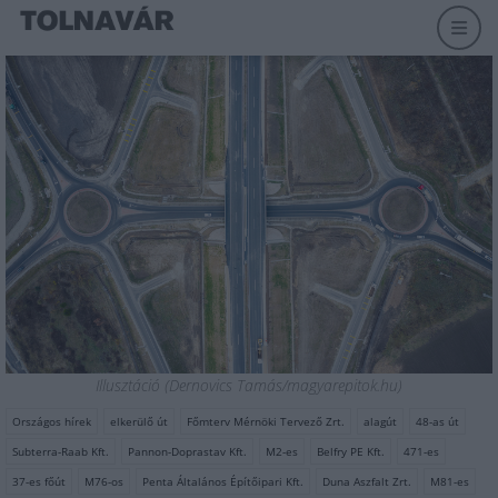
Illusztáció (Dernovics Tamás/magyarepitok.hu)
Országos hírek
elkerülő út
Főmterv Mérnöki Tervező Zrt.
alagút
48-as út
Subterra-Raab Kft.
Pannon-Doprastav Kft.
M2-es
Belfry PE Kft.
471-es
37-es főút
M76-os
Penta Általános Építőipari Kft.
Duna Aszfalt Zrt.
M81-es