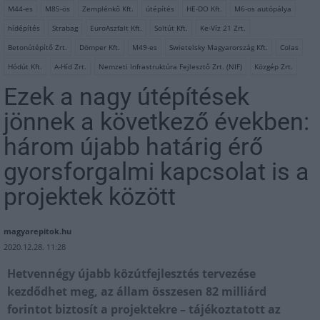
M44-es
M85-ös
Zemplénkő Kft.
útépítés
HE-DO Kft.
M6-os autópálya
hídépítés
Strabag
EuroAszfalt Kft.
Soltút Kft.
Ke-Víz 21 Zrt.
Betonútépítő Zrt.
Dömper Kft.
M49-es
Swietelsky Magyarország Kft.
Colas
Hódút Kft.
A-Híd Zrt.
Nemzeti Infrastruktúra Fejlesztő Zrt. (NIF)
Közgép Zrt.
Ezek a nagy útépítések
jönnek a következő években:
három újabb határig érő
gyorsforgalmi kapcsolat is a
projektek között
magyarepitok.hu
2020.12.28. 11:28
Hetvennégy újabb közútfejlesztés tervezése
kezdődhet meg, az állam összesen 82 milliárd
forintot biztosít a projektekre – tájékoztatott az