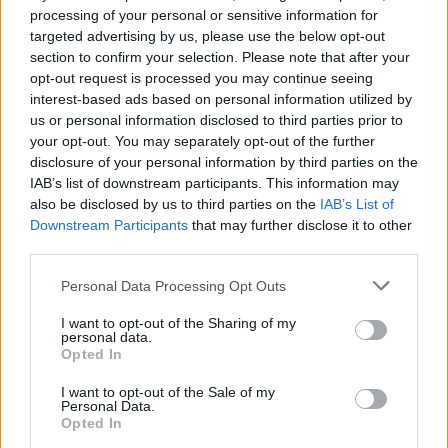
indult Útprogram eddigi teljes keretösszege
3200
processing of your personal or sensitive information for
milliárd forint
volt. A megkezdődő előkészítésekkel
targeted advertising by us, please use the below opt-out
további 3000 ezer milliárd forintnyi
közútfejlesztés
section to confirm your selection. Please note that after your
alapjait tesszük le.”
opt-out request is processed you may continue seeing
interest-based ads based on personal information utilized by
us or personal information disclosed to third parties prior to
A tervezett beruházásokban újabb
your opt-out. You may separately opt-out of the further
felhatalmazó kormánydöntések után
disclosure of your personal information by third parties on the
IAB’s list of downstream participants. This information may
összesen mintegy
1200 kilométer új és
also be disclosed by us to third parties on the
IAB’s List of
fejlesztett közútszakasz
, ezen belül mintegy
Downstream Participants
that may further disclose it to other
560 kilométer négysávos út
készülhet el
third parties.
Please note that this website/app uses one or more Google
Personal Data Processing Opt Outs
– tette hozzá (kiemelés - a szerk.), majd nyilatkozata
services and may gather and store information including but
not limited to your visit or usage behaviour. You may click to
I want to opt-out of the Sharing of my
végén hangsúlyozta: a tervezés elvárt ütemű
personal data.
grant or deny consent to Google and its third-party tags to
előrehaladása és a szükséges források rendelkezésre
Opted In
use your data for below specified purposes in below Google
állása esetén
egy-két helyszínen akár már jövőre
consent section.
I want to opt-out of the Sale of my
megtörténhetnek az első kapavágások
.
Personal Data.
Opted In