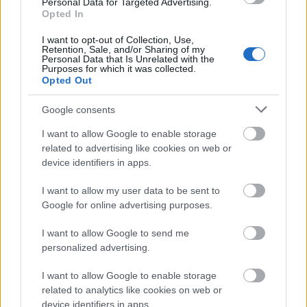
Personal Data for Targeted Advertising.
Opted In
Új gyalogosátkelők és jelzőlámpás
I want to opt-out of Collection, Use,
csomópont épül Angyalföldön
Retention, Sale, and/or Sharing of my
Personal Data that Is Unrelated with the
Purposes for which it was collected.
Opted Out
Másfélszeresére bővítik
Google consents
Hódmezővásárhely jó hírű református
iskoláját
I want to allow Google to enable storage
related to advertising like cookies on web or
device identifiers in apps.
Látványos építési szakasz indult be a
I want to allow my user data to be sent to
Flórián téri felüljárón
Google for online advertising purposes.
I want to allow Google to send me
personalized advertising.
Paks II.: Mit jelent az 5. blokk új
mérföldköve a felülvizsgálat
I want to allow Google to enable storage
árnyékában?
related to analytics like cookies on web or
device identifiers in apps.