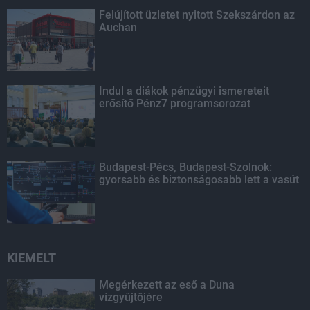
Felújított üzletet nyitott Szekszárdon az
Auchan
Indul a diákok pénzügyi ismereteit
erősítő Pénz7 programsorozat
Budapest-Pécs, Budapest-Szolnok:
gyorsabb és biztonságosabb lett a vasút
KIEMELT
Megérkezett az eső a Duna
vízgyűjtőjére