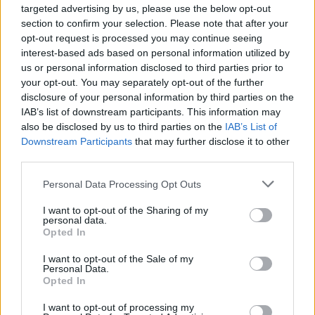
targeted advertising by us, please use the below opt-out
section to confirm your selection. Please note that after your
opt-out request is processed you may continue seeing
Útépítés
interest-based ads based on personal information utilized by
us or personal information disclosed to third parties prior to
your opt-out. You may separately opt-out of the further
disclosure of your personal information by third parties on the
IAB’s list of downstream participants. This information may
also be disclosed by us to third parties on the
IAB’s List of
Downstream Participants
that may further disclose it to other
third parties.
Please note that this website/app uses one or more Google
Personal Data Processing Opt Outs
services and may gather and store information including but
not limited to your visit or usage behaviour. You may click to
I want to opt-out of the Sharing of my
personal data.
autópálya
útépítés
M1-es autópálya
Bicske
grant or deny consent to Google and its third-party tags to
Opted In
use your data for below specified purposes in below Google
M1 bővítés: már zajlik a teljesen új Bicske Kelet
consent section.
csomópont építése
I want to opt-out of the Sale of my
Personal Data.
Tizenegy meglévő csomópontot korszerűsít és négy új,
Opted In
különszintű csomópontot hoz létre az MKIF az M1-es
I want to opt-out of processing my
bővítésénél.