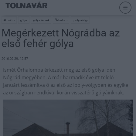
Aktuális
gólya
gólyafészek
Őrhalom
Ipoly-völgy
Megérkezett Nógrádba az
első fehér gólya
2016.02.29. 12:57
Ismét Őrhalomba érkezett meg az első gólya idén
Nógrád megyében. A már harmadik éve itt telelő
Januárt leszámítva ő az első az Ipoly-völgyben és egyike
az országban rendkívül korán visszatérő gólyáinknak.