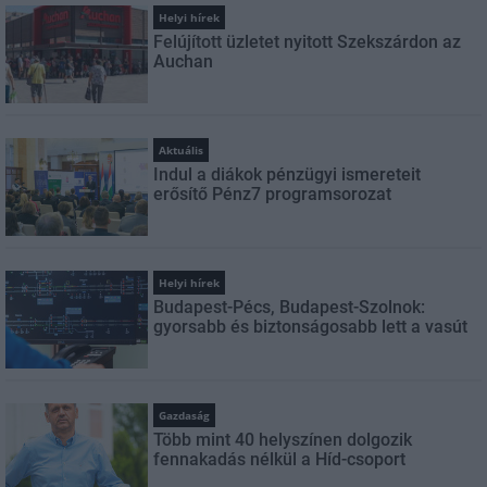
Helyi hírek
Felújított üzletet nyitott Szekszárdon az
Auchan
Aktuális
Indul a diákok pénzügyi ismereteit
erősítő Pénz7 programsorozat
Helyi hírek
Budapest-Pécs, Budapest-Szolnok:
gyorsabb és biztonságosabb lett a vasút
Gazdaság
Több mint 40 helyszínen dolgozik
fennakadás nélkül a Híd-csoport