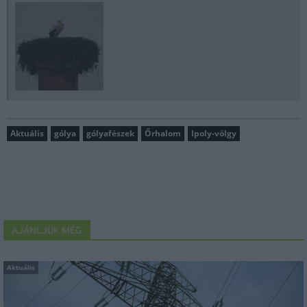
Aktuális
gólya
gólyafészek
Őrhalom
Ipoly-völgy
AJÁNLJUK MÉG
Aktuális