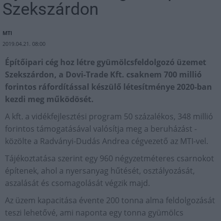
Szekszárdon
MTI
2019.04.21. 08:00
Építőipari cég hoz létre gyümölcsfeldolgozó üzemet
Szekszárdon, a Dovi-Trade Kft. csaknem 700 millió
forintos ráfordítással készülő létesítménye 2020-ban
kezdi meg működösét.
A kft. a vidékfejlesztési program 50 százalékos, 348 millió
forintos támogatásával valósítja meg a beruházást -
közölte a Radványi-Dudás Andrea cégvezető az MTI-vel.
Tájékoztatása szerint egy 960 négyzetméteres csarnokot
építenek, ahol a nyersanyag hűtését, osztályozását,
aszalását és csomagolását végzik majd.
Az üzem kapacitása évente 200 tonna alma feldolgozását
teszi lehetővé, ami naponta egy tonna gyümölcs