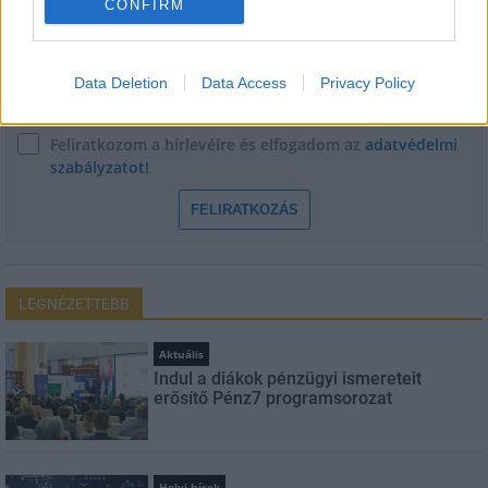
Név
CONFIRM
E-mail cím
Data Deletion
Data Access
Privacy Policy
Feliratkozom a hírlevélre és elfogadom az
adatvédelmi
szabályzatot!
FELIRATKOZÁS
LEGNÉZETTEBB
Aktuális
Indul a diákok pénzügyi ismereteit
erősítő Pénz7 programsorozat
Helyi hírek