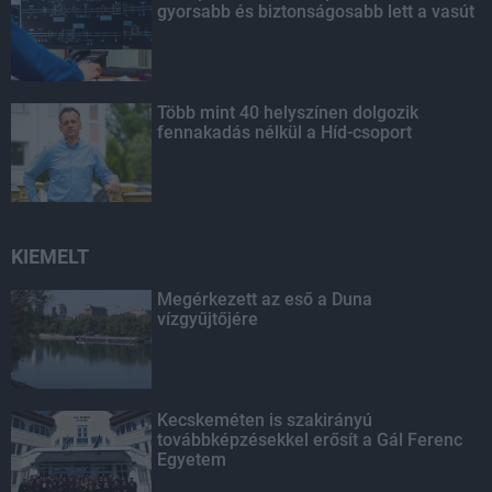
gyorsabb és biztonságosabb lett a vasút
Több mint 40 helyszínen dolgozik
fennakadás nélkül a Híd-csoport
KIEMELT
Megérkezett az eső a Duna
vízgyűjtőjére
Kecskeméten is szakirányú
továbbképzésekkel erősít a Gál Ferenc
Egyetem