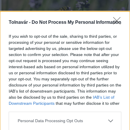
Tolnavár -
Do Not Process My Personal Information
If you wish to opt-out of the sale, sharing to third parties, or
Folyamatosan csökkent a levendula termesztési
processing of your personal or sensitive information for
területe az elmúlt években
targeted advertising by us, please use the below opt-out
section to confirm your selection. Please note that after your
opt-out request is processed you may continue seeing
interest-based ads based on personal information utilized by
us or personal information disclosed to third parties prior to
your opt-out. You may separately opt-out of the further
disclosure of your personal information by third parties on the
MAGYAR ÉPÍTŐK
IAB’s list of downstream participants. This information may
also be disclosed by us to third parties on the
IAB’s List of
Downstream Participants
that may further disclose it to other
Aktuális
third parties.
Please note that this website/app uses one or more Google
Personal Data Processing Opt Outs
services and may gather and store information including but