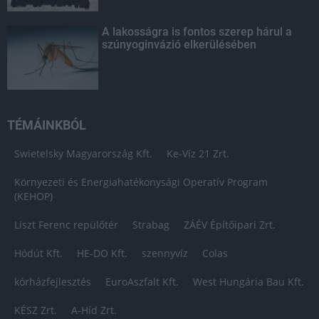
A lakosságra is fontos szerep hárul a
szúnyoginvázió elkerülésében
TÉMÁINKBÓL
Swietelsky Magyarország Kft.
Ke-Víz 21 Zrt.
Környezeti és Energiahatékonysági Operatív Program
(KEHOP)
Liszt Ferenc repülőtér
Strabag
ZÁÉV Építőipari Zrt.
Hódút Kft.
HE-DO Kft.
szennyvíz
Colas
kórházfejlesztés
EuroAszfalt Kft.
West Hungária Bau Kft.
KÉSZ Zrt.
A-Híd Zrt.