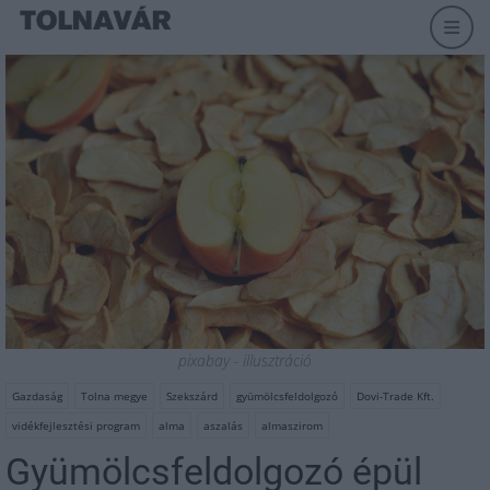
pixabay - illusztráció
Gazdaság
Tolna megye
Szekszárd
gyümölcsfeldolgozó
Dovi-Trade Kft.
vidékfejlesztési program
alma
aszalás
almaszirom
Gyümölcsfeldolgozó épül