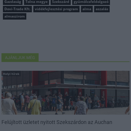
Gazdaság
Tolna megye
Szekszárd
gyümölcsfeldolgozó
Dovi-Trade Kft.
vidékfejlesztési program
alma
aszalás
almaszirom
AJÁNLJUK MÉG
Helyi hírek
Felújított üzletet nyitott Szekszárdon az Auchan