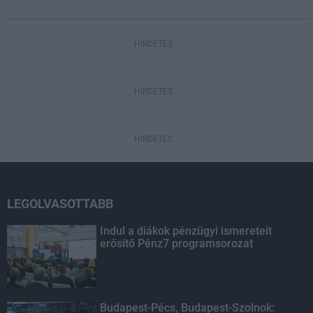
HIRDETÉS
HIRDETÉS
HIRDETÉS
LEGOLVASOTTABB
Indul a diákok pénzügyi ismereteit
erősítő Pénz7 programsorozat
Budapest-Pécs, Budapest-Szolnok: