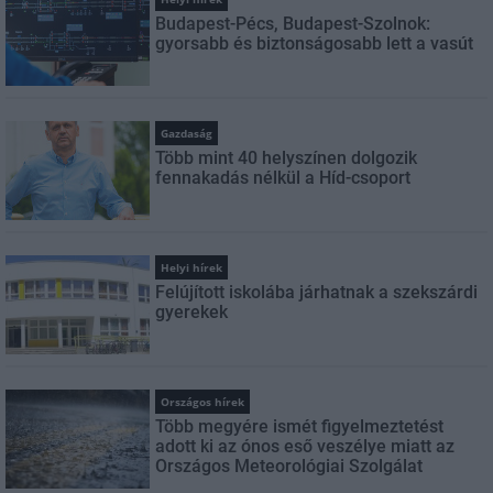
Budapest-Pécs, Budapest-Szolnok:
gyorsabb és biztonságosabb lett a vasút
Gazdaság
Több mint 40 helyszínen dolgozik
fennakadás nélkül a Híd-csoport
Helyi hírek
Felújított iskolába járhatnak a szekszárdi
gyerekek
Országos hírek
Több megyére ismét figyelmeztetést
adott ki az ónos eső veszélye miatt az
Országos Meteorológiai Szolgálat