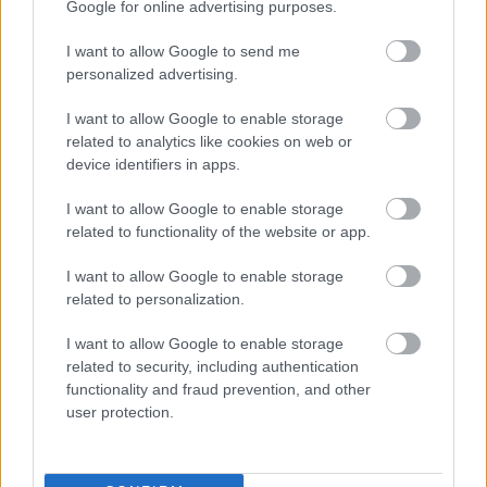
Google for online advertising purposes.
Új gyalogosátkelők és jelzőlámpás
csomópont épül Angyalföldön
I want to allow Google to send me
personalized advertising.
I want to allow Google to enable storage
Másfélszeresére bővítik
related to analytics like cookies on web or
Hódmezővásárhely jó hírű református
device identifiers in apps.
iskoláját
I want to allow Google to enable storage
related to functionality of the website or app.
Látványos építési szakasz indult be a
Flórián téri felüljárón
I want to allow Google to enable storage
related to personalization.
I want to allow Google to enable storage
related to security, including authentication
functionality and fraud prevention, and other
user protection.
HÍRLEVÉL