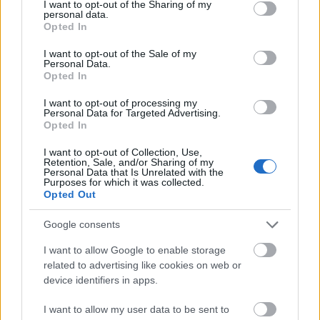
not limited to your visit or usage behaviour. You may click to
I want to opt-out of the Sharing of my
personal data.
grant or deny consent to Google and its third-party tags to
Opted In
use your data for below specified purposes in below Google
consent section.
I want to opt-out of the Sale of my
Personal Data.
Opted In
I want to opt-out of processing my
Personal Data for Targeted Advertising.
Opted In
Tata
műemlékfelújítás
műemlék
restaurálás
Történelmi táj, amelynek minden köve mesél –
I want to opt-out of Collection, Use,
Retention, Sale, and/or Sharing of my
megújul a tatai Angolkert
Personal Data that Is Unrelated with the
Purposes for which it was collected.
A projekt részeként megújulnak a területen található
Opted Out
műemlékek, köztük a különleges Műromok, valamint a közeli
Várkanyarban álló Nepomuki Szent János híd és szobor is.
Google consents
I want to allow Google to enable storage
M1 bővítés: már zajlik a teljesen új
Bicske Kelet csomópont építése
related to advertising like cookies on web or
device identifiers in apps.
I want to allow my user data to be sent to