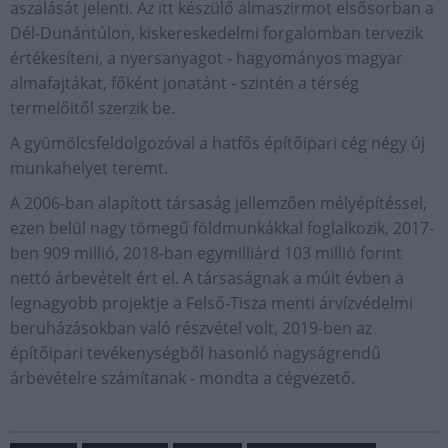
aszalását jelenti. Az itt készülő almaszirmot elsősorban a
Dél-Dunántúlon, kiskereskedelmi forgalomban tervezik
értékesíteni, a nyersanyagot - hagyományos magyar
almafajtákat, főként jonatánt - szintén a térség
termelőitől szerzik be.
A gyümölcsfeldolgozóval a hatfős építőipari cég négy új
munkahelyet teremt.
A 2006-ban alapított társaság jellemzően mélyépítéssel,
ezen belül nagy tömegű földmunkákkal foglalkozik, 2017-
ben 909 millió, 2018-ban egymilliárd 103 millió forint
nettó árbevételt ért el. A társaságnak a múlt évben a
legnagyobb projektje a Felső-Tisza menti árvízvédelmi
beruházásokban való részvétel volt, 2019-ben az
építőipari tevékenységből hasonló nagyságrendű
árbevételre számítanak - mondta a cégvezető.