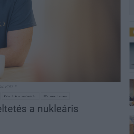
k: Paks II
Paks II. Atomerőmű Zrt.
HR-menedzsment
ltetés a nukleáris