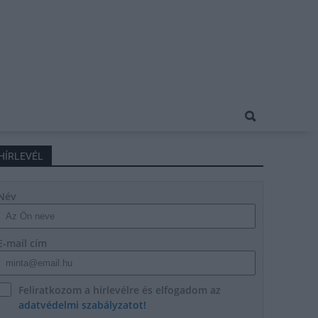
HÍRLEVÉL
Név
E-mail cím
Feliratkozom a hírlevélre és elfogadom az
adatvédelmi szabályzatot!