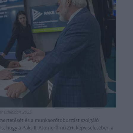
r Exhibition 2025
ismertetését és a munkaerőtoborzást szolgáló
is, hogy a Paks II. Atomerőmű Zrt. képviseletében a