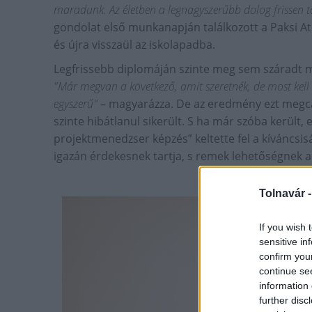
maradunk. Az életben a legnagyszerűbb dolog frissen t
gondolat első munkanapján találkozott a Paksi A
és újra visszaül az iskolapadba.
Legfrissebb diplomáján szinte meg sem száradt mé
"Már megvan a következő, amit szeretnék, de most kell 
egyszerű"
– magyarázza. De az eredmény ezt megcáfol
szinte hibátlanul sikerült. S ha már szóba került, e
projektmenedzser képzés” keltette fel a kíváncsisá
igazán érdekesnek tartja, s remek lehetőségnek ar
Tolnavár 
If you wish 
sensitive in
confirm you
continue se
information 
further disc