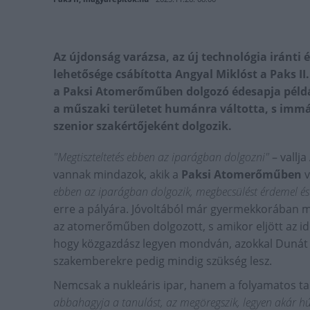
Az újdonság varázsa, az új technológia iránti
lehetősége csábította Angyal Miklóst a Paks II.
a Paksi Atomerőműben dolgozó édesapja példá
a műszaki területet humánra váltotta, s immá
szenior szakértőjeként dolgozik.
"Megtiszteltetés ebben az iparágban dolgozni"
– vallja
vannak mindazok, akik a
Paksi Atomerőműben
v
ebben az iparágban dolgozik, megbecsülést érdemel és 
erre a pályára. Jóvoltából már gyermekkorában me
az atomerőműben dolgozott, s amikor eljött az ide
hogy közgazdász legyen mondván, azokkal Dunát l
szakemberekre pedig mindig szükség lesz.
Nemcsak a nukleáris ipar, hanem a folyamatos tan
abbahagyja a tanulást, az megöregszik, legyen akár hús