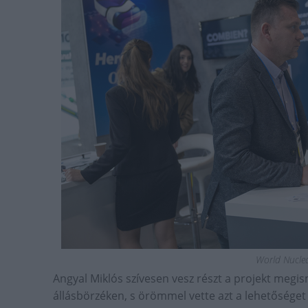
World Nuclea
Angyal Miklós szívesen vesz részt a projekt meg
állásbörzéken, s örömmel vette azt a lehetőséget 