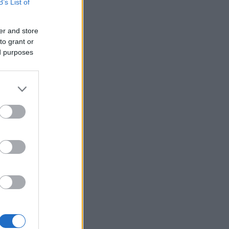
B’s List of
er and store
to grant or
ed purposes