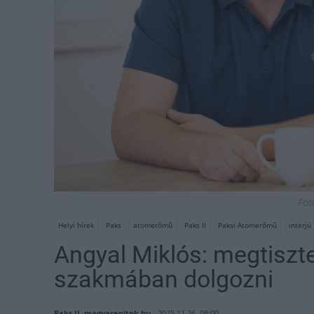
Fotó
Helyi hírek
Paks
atomerőmű
Paks II
Paksi Atomerőmű
interjú
Angyal Miklós: megtiszte
szakmában dolgozni
Paks II, magyarepitok.hu
2025.11.26. 08:00