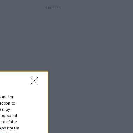
HIRDETÉS
sonal or
ection to
ou may
 personal
out of the
 downstream