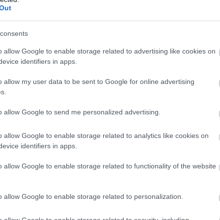
hanem a megújuló, a konvencionális és az egzotikus
Out
tomerőműben kezdte pályafutását az üzemeltetésen.
volna dolgozni.
consents
él eléréséhez közelebb kerüljön, ismét jelentkezett a
o allow Google to enable storage related to advertising like cookies on
at tanulásra áldozva, s immár a korábbinál jóval
evice identifiers in apps.
kai szakmérnök képzést. Mivel időközben családot
o allow my user data to be sent to Google for online advertising
tekint” az energetika más területére, s megszerzi a
s.
pületenergetikai terveit elkészítse. Megjegyzi, hogy ez
.
to allow Google to send me personalized advertising.
endre került az erőműben az ISO 50001-es energetikai
o allow Google to enable storage related to analytics like cookies on
 ő kapott megbízást. A küldetést teljesítették, de ő
evice identifiers in apps.
 látókörébe, ez pedig az új atomerőmű létesítése. Az
t az vonzotta, hogy teljes életpályával kecsegtette.
o allow Google to enable storage related to functionality of the website
 Gépészeti Osztály szakértőjeként, júliustól pedig HR
akértőjeként a szimulátor instruktorok
o allow Google to enable storage related to personalization.
zzáteszi, előzőleg ugyan műszaki területen dolgozott,
lalkozni, hanem az emberekkel is. Nem titkolja, az
o allow Google to enable storage related to security, including