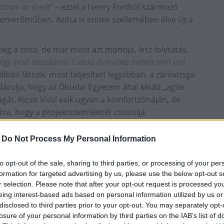
artani az elmét"
– ezzel a Henry Fordtól származó
tomerőműben. Azóta is ennek szellemében élve újra
g a tinta, de már most azt mondja, lesz folytatás.
egy kicsit szusszanni. Család és munka mellett nem volt
ni látszik: most teljesített legjobban, a záróvizsga
lárulja, hogy az Óbudai Egyetem által kínált „agilis
gát. Kicsit kívül esik ugyan a komfortzónáján, de
ra, hogy a projektszemléletét csiszolja.
-
Do Not Process My Personal Information
to opt-out of the sale, sharing to third parties, or processing of your per
formation for targeted advertising by us, please use the below opt-out s
r selection. Please note that after your opt-out request is processed y
eing interest-based ads based on personal information utilized by us or
disclosed to third parties prior to your opt-out. You may separately opt-
losure of your personal information by third parties on the IAB’s list of