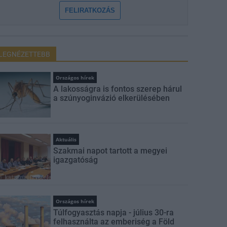
FELIRATKOZÁS
LEGNÉZETTEBB
Országos hírek
A lakosságra is fontos szerep hárul
a szúnyoginvázió elkerülésében
Aktuális
Szakmai napot tartott a megyei
igazgatóság
Országos hírek
Túlfogyasztás napja - július 30-ra
felhasználta az emberiség a Föld