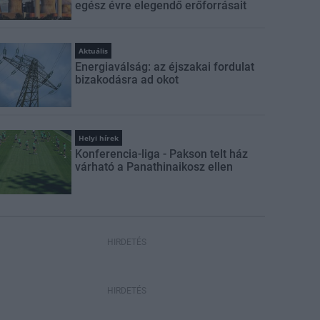
egész évre elegendő erőforrásait
Aktuális
Energiaválság: az éjszakai fordulat
bizakodásra ad okot
Helyi hírek
Konferencia-liga - Pakson telt ház
várható a Panathinaikosz ellen
HIRDETÉS
HIRDETÉS