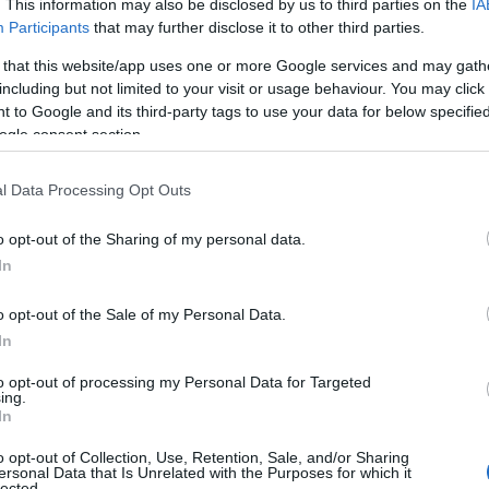
. This information may also be disclosed by us to third parties on the
IA
Participants
that may further disclose it to other third parties.
 that this website/app uses one or more Google services and may gath
including but not limited to your visit or usage behaviour. You may click 
 to Google and its third-party tags to use your data for below specifi
ogle consent section.
l Data Processing Opt Outs
o opt-out of the Sharing of my personal data.
In
o opt-out of the Sale of my Personal Data.
In
to opt-out of processing my Personal Data for Targeted
ing.
In
sti Műszaki és Gazdaságtudományi Egyetemen. Itt
ág, ami a későbbiekben. A matematika érdekelte, de a
o opt-out of Collection, Use, Retention, Sale, and/or Sharing
ersonal Data that Is Unrelated with the Purposes for which it
redt az érdeklődése az energetika iránt, s ez akkor
lected.