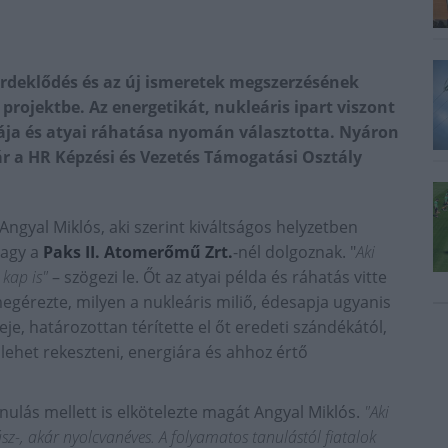
 érdeklődés és az új ismeretek megszerzésének
 projektbe. Az energetikát, nukleáris ipart viszont
ja és atyai ráhatása nyomán választotta. Nyáron
r a HR Képzési és Vezetés Támogatási Osztály
 Angyal Miklós, aki szerint kiváltságos helyzetben
agy a
Paks II. Atomerőmű Zrt.
-nél dolgoznak. "
Aki
kap is"
– szögezi le. Őt az atyai példa és ráhatás vitte
gérezte, milyen a nukleáris miliő, édesapja ugyanis
je, határozottan térítette el őt eredeti szándékától,
ehet rekeszteni, energiára és ahhoz értő
ulás mellett is elkötelezte magát Angyal Miklós.
"Aki
z-, akár nyolcvanéves. A folyamatos tanulástól fiatalok