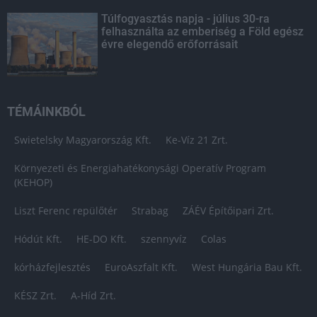
Túlfogyasztás napja - július 30-ra
felhasználta az emberiség a Föld egész
évre elegendő erőforrásait
TÉMÁINKBÓL
Swietelsky Magyarország Kft.
Ke-Víz 21 Zrt.
Környezeti és Energiahatékonysági Operatív Program
(KEHOP)
Liszt Ferenc repülőtér
Strabag
ZÁÉV Építőipari Zrt.
Hódút Kft.
HE-DO Kft.
szennyvíz
Colas
kórházfejlesztés
EuroAszfalt Kft.
West Hungária Bau Kft.
KÉSZ Zrt.
A-Híd Zrt.