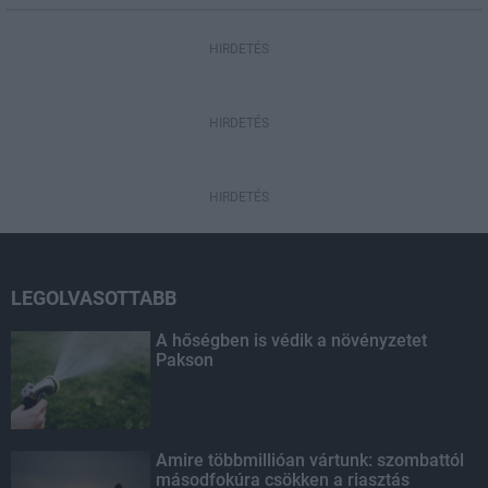
HIRDETÉS
HIRDETÉS
HIRDETÉS
LEGOLVASOTTABB
A hőségben is védik a növényzetet
Pakson
Amire többmillióan vártunk: szombattól
másodfokúra csökken a riasztás