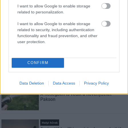
I want to allow Google to enable storage
related to personalization.
E-mail cím
I want to allow Google to enable storage
related to security, including authentication
Feliratkozom a hírlevélre és elfogadom az
adatvédelmi
functionality and fraud prevention, and other
szabályzatot!
user protection.
FELIRATKOZÁS
CONFIRM
LEGNÉZETTEBB
Data Deletion
Data Access
Privacy Policy
Helyi hírek
A hőségben is védik a növényzetet
Pakson
Helyi hírek