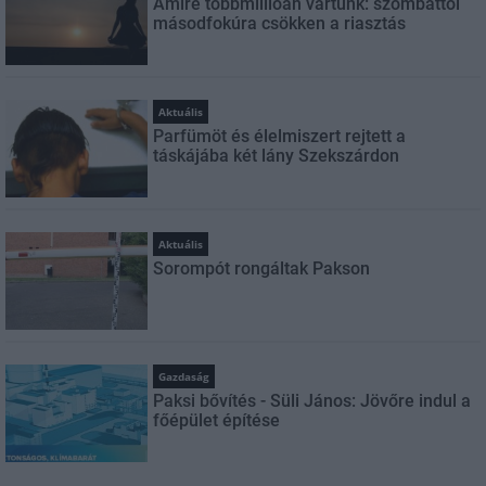
Amire többmillióan vártunk: szombattól
másodfokúra csökken a riasztás
Aktuális
Parfümöt és élelmiszert rejtett a
táskájába két lány Szekszárdon
Aktuális
Sorompót rongáltak Pakson
Gazdaság
Paksi bővítés - Süli János: Jövőre indul a
főépület építése