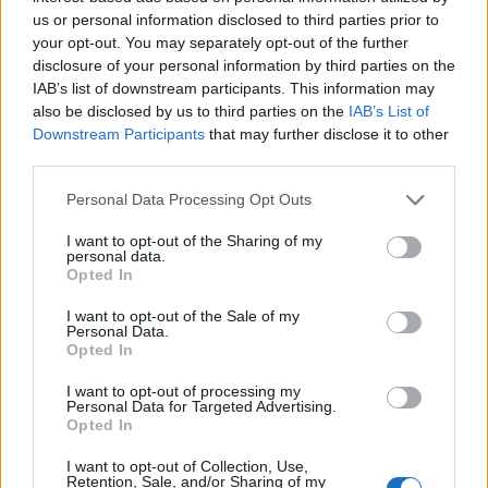
us or personal information disclosed to third parties prior to
your opt-out. You may separately opt-out of the further
disclosure of your personal information by third parties on the
IAB’s list of downstream participants. This information may
also be disclosed by us to third parties on the
IAB’s List of
Downstream Participants
that may further disclose it to other
third parties.
Please note that this website/app uses one or more Google
HE-DO
BKK
KM Építő Kft.
Főmterv Mérnöki Tervező Zrt.
Personal Data Processing Opt Outs
services and may gather and store information including but
Látványos építési szakasz indult be a Flórián téri
not limited to your visit or usage behaviour. You may click to
I want to opt-out of the Sharing of my
felüljárón
personal data.
grant or deny consent to Google and its third-party tags to
Opted In
A tartós nyári hőség jelentős kihívás elé állítja a KM Építőt,
use your data for below specified purposes in below Google
ennek ellenére folyamatosan halad az aszfaltozás.
consent section.
I want to opt-out of the Sale of my
Personal Data.
Opted In
Paks II.: Mit jelent az 5. blokk új
mérföldköve a felülvizsgálat
I want to opt-out of processing my
árnyékában?
Personal Data for Targeted Advertising.
Opted In
I want to opt-out of Collection, Use,
Retention, Sale, and/or Sharing of my
Elkészült a Liszt Ferenc repülőtér