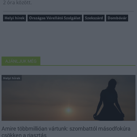
2 óra között.
Helyi hírek
Országos Vérellátó Szolgálat
Szekszárd
Dombóvár
AJÁNLJUK MÉG
Helyi hírek
Amire többmillióan vártunk: szombattól másodfokúra
csökken a riasztás