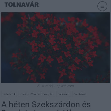
Illusztráció, unplash.com
Helyi hírek
Országos Vérellátó Szolgálat
Szekszárd
Dombóvár
A héten Szekszárdon és