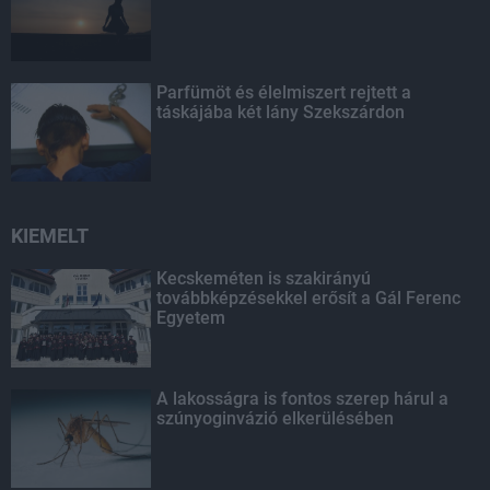
Parfümöt és élelmiszert rejtett a
táskájába két lány Szekszárdon
KIEMELT
Kecskeméten is szakirányú
továbbképzésekkel erősít a Gál Ferenc
Egyetem
A lakosságra is fontos szerep hárul a
szúnyoginvázió elkerülésében