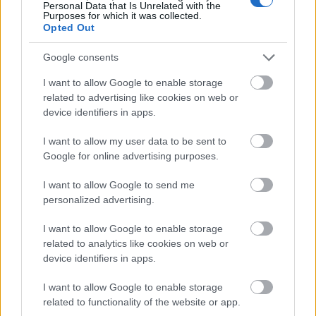
Personal Data that Is Unrelated with the
közelében lévő logisztikai bázis út- és
Purposes for which it was collected.
közműhálózatának fejlesztése
Opted Out
Google consents
Látlelet a hazai víziközművekről?
I want to allow Google to enable storage
Egyetlen, fél évszázados vezetéken
related to advertising like cookies on web or
múlt Bicske vízellátása
device identifiers in apps.
I want to allow my user data to be sent to
Épített öröksége megújításával is készül
Google for online advertising purposes.
Mohács a csata ötszázadik
évfordulójára
I want to allow Google to send me
personalized advertising.
I want to allow Google to enable storage
related to analytics like cookies on web or
device identifiers in apps.
HÍRLEVÉL
I want to allow Google to enable storage
related to functionality of the website or app.
Név