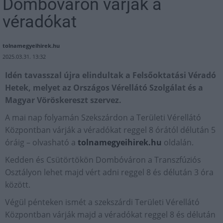
Dombóváron várják a
véradókat
tolnamegyeihirek.hu
2025.03.31. 13:32
Idén tavasszal újra elindultak a Felsőoktatási Véradó
Hetek, melyet az Országos Vérellátó Szolgálat és a
Magyar Vöröskereszt szervez.
A mai nap folyamán Szekszárdon a Területi Vérellátó
Központban várják a véradókat reggel 8 órától délután 5
óráig – olvasható a
tolnamegyeihirek.hu
oldalán.
Kedden és Csütörtökön Dombóváron a Transzfúziós
Osztályon lehet majd vért adni reggel 8 és délután 3 óra
között.
Végül pénteken ismét a szekszárdi Területi Vérellátó
Központban várják majd a véradókat reggel 8 és délután