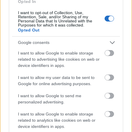
Opted In
I want to opt-out of Collection, Use,
Útépítés
Retention, Sale, and/or Sharing of my
Personal Data that Is Unrelated with the
Purposes for which it was collected.
Opted Out
Google consents
I want to allow Google to enable storage
related to advertising like cookies on web or
device identifiers in apps.
I want to allow my user data to be sent to
Google for online advertising purposes.
HE-DO
BKK
KM Építő Kft.
Főmterv Mérnöki Tervező Zrt.
I want to allow Google to send me
Látványos építési szakasz indult be a Flórián téri
personalized advertising.
felüljárón
I want to allow Google to enable storage
A tartós nyári hőség jelentős kihívás elé állítja a KM Építőt,
related to analytics like cookies on web or
ennek ellenére folyamatosan halad az aszfaltozás.
device identifiers in apps.