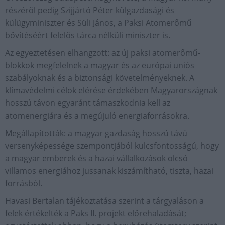
részéről pedig Szijjártó Péter külgazdasági és
külügyminiszter és Süli János, a Paksi Atomerőmű
bővítéséért felelős tárca nélküli miniszter is.
Az egyeztetésen elhangzott: az új paksi atomerőmű-
blokkok megfelelnek a magyar és az európai uniós
szabályoknak és a biztonsági követelményeknek. A
klímavédelmi célok elérése érdekében Magyarországnak
hosszú távon egyaránt támaszkodnia kell az
atomenergiára és a megújuló energiaforrásokra.
Megállapították: a magyar gazdaság hosszú távú
versenyképessége szempontjából kulcsfontosságú, hogy
a magyar emberek és a hazai vállalkozások olcsó
villamos energiához jussanak kiszámítható, tiszta, hazai
forrásból.
Havasi Bertalan tájékoztatása szerint a tárgyaláson a
felek értékelték a Paks II. projekt előrehaladását;