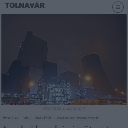
Illusztráció: pixabay.com
Helyi hírek
Paks
Paksi bővítés
Országos Atomenergia Hivatal