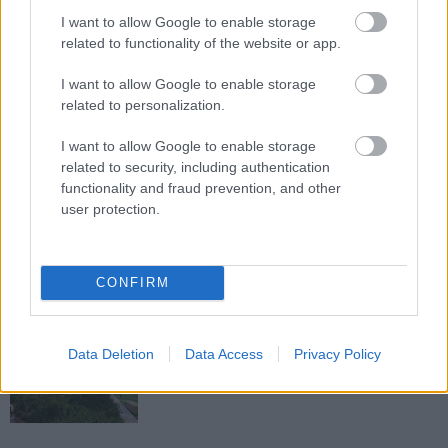
Paks II.: Mit jelent az 5. blokk új
I want to allow Google to enable storage
mérföldköve a felülvizsgálat
related to functionality of the website or app.
árnyékában?
I want to allow Google to enable storage
related to personalization.
Elkészült a Liszt Ferenc repülőtér
közelében lévő logisztikai bázis út- és
I want to allow Google to enable storage
közműhálózatának fejlesztése
related to security, including authentication
functionality and fraud prevention, and other
user protection.
Látlelet a hazai víziközművekről?
Egyetlen, fél évszázados vezetéken
múlt Bicske vízellátása
CONFIRM
Épített öröksége megújításával is készül
Data Deletion
Data Access
Privacy Policy
Mohács a csata ötszázadik
évfordulójára