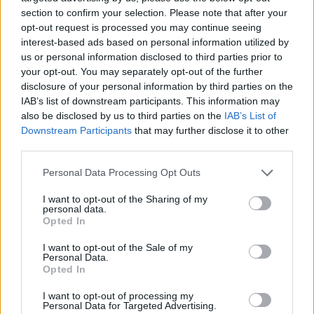
section to confirm your selection. Please note that after your
opt-out request is processed you may continue seeing
interest-based ads based on personal information utilized by
us or personal information disclosed to third parties prior to
Helyi hírek
your opt-out. You may separately opt-out of the further
disclosure of your personal information by third parties on the
IAB’s list of downstream participants. This information may
also be disclosed by us to third parties on the
IAB’s List of
Downstream Participants
that may further disclose it to other
third parties.
Please note that this website/app uses one or more Google
Personal Data Processing Opt Outs
Idén is PajTáska, egy táskányi segítség a paksi
services and may gather and store information including but
iskolakezdéshez
not limited to your visit or usage behaviour. You may click to
I want to opt-out of the Sharing of my
personal data.
grant or deny consent to Google and its third-party tags to
Opted In
use your data for below specified purposes in below Google
consent section.
I want to opt-out of the Sale of my
Personal Data.
Opted In
I want to opt-out of processing my
Personal Data for Targeted Advertising.
MAGYAR ÉPÍTŐK