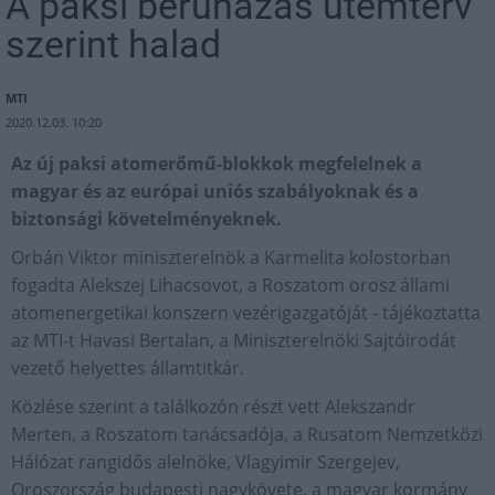
A paksi beruházás ütemterv
szerint halad
MTI
2020.12.03. 10:20
Az új paksi atomerőmű-blokkok megfelelnek a
magyar és az európai uniós szabályoknak és a
biztonsági követelményeknek.
Orbán Viktor miniszterelnök a Karmelita kolostorban
fogadta Alekszej Lihacsovot, a Roszatom orosz állami
atomenergetikai konszern vezérigazgatóját - tájékoztatta
az MTI-t Havasi Bertalan, a Miniszterelnöki Sajtóirodát
vezető helyettes államtitkár.
Közlése szerint a találkozón részt vett Alekszandr
Merten, a Roszatom tanácsadója, a Rusatom Nemzetközi
Hálózat rangidős alelnöke, Vlagyimir Szergejev,
Oroszország budapesti nagykövete, a magyar kormány