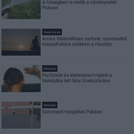
A hőségben is védik a növényzetet
Pakson
Helyi hírek
Amire többmillióan vártunk: szombattól
másodfokúra csökken a riasztás
Aktuális
Parfümöt és élelmiszert rejtett a
táskájába két lány Szekszárdon
Aktuális
Sorompót rongáltak Pakson