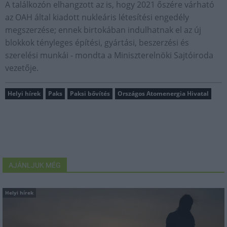
A találkozón elhangzott az is, hogy 2021 őszére várható
az OAH által kiadott nukleáris létesítési engedély
megszerzése; ennek birtokában indulhatnak el az új
blokkok tényleges építési, gyártási, beszerzési és
szerelési munkái - mondta a Miniszterelnöki Sajtóiroda
vezetője.
Helyi hírek
Paks
Paksi bővítés
Országos Atomenergia Hivatal
AJÁNLJUK MÉG
Helyi hírek