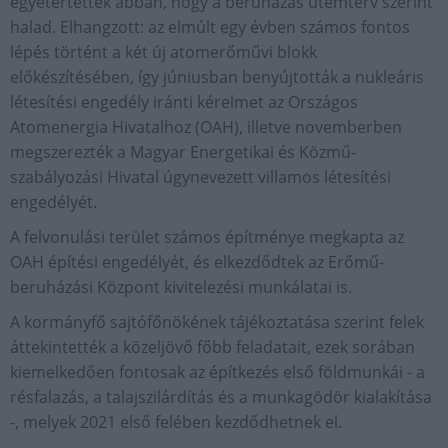
egyetértettek abban, hogy a beruházás ütemterv szerint
halad. Elhangzott: az elmúlt egy évben számos fontos
lépés történt a két új atomerőművi blokk
előkészítésében, így júniusban benyújtották a nukleáris
létesítési engedély iránti kérelmet az Országos
Atomenergia Hivatalhoz (OAH), illetve novemberben
megszerezték a Magyar Energetikai és Közmű-
szabályozási Hivatal úgynevezett villamos létesítési
engedélyét.
A felvonulási terület számos építménye megkapta az
OAH építési engedélyét, és elkezdődtek az Erőmű-
beruházási Központ kivitelezési munkálatai is.
A kormányfő sajtófőnökének tájékoztatása szerint felek
áttekintették a közeljövő főbb feladatait, ezek sorában
kiemelkedően fontosak az építkezés első földmunkái - a
résfalazás, a talajszilárdítás és a munkagödör kialakítása
-, melyek 2021 első felében kezdődhetnek el.