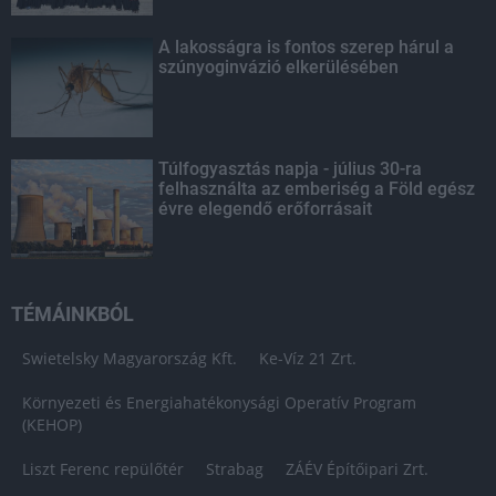
A lakosságra is fontos szerep hárul a
szúnyoginvázió elkerülésében
Túlfogyasztás napja - július 30-ra
felhasználta az emberiség a Föld egész
évre elegendő erőforrásait
TÉMÁINKBÓL
Swietelsky Magyarország Kft.
Ke-Víz 21 Zrt.
Környezeti és Energiahatékonysági Operatív Program
(KEHOP)
Liszt Ferenc repülőtér
Strabag
ZÁÉV Építőipari Zrt.