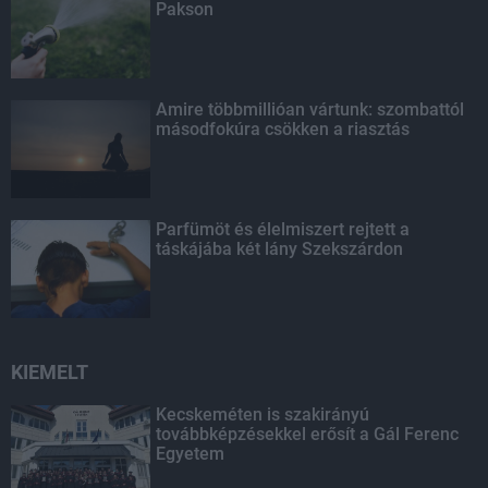
Pakson
Amire többmillióan vártunk: szombattól
másodfokúra csökken a riasztás
Parfümöt és élelmiszert rejtett a
táskájába két lány Szekszárdon
KIEMELT
Kecskeméten is szakirányú
továbbképzésekkel erősít a Gál Ferenc
Egyetem