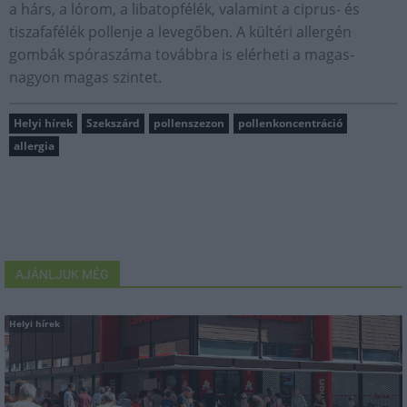
a hárs, a lórom, a libatopfélék, valamint a ciprus- és
tiszafafélék pollenje a levegőben. A kültéri allergén
gombák spóraszáma továbbra is elérheti a magas-
nagyon magas szintet.
Helyi hírek
Szekszárd
pollenszezon
pollenkoncentráció
allergia
AJÁNLJUK MÉG
Helyi hírek