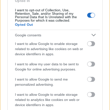
Opted In
Új gyalogosátkelők és jelzőlámpás
csomópont épül Angyalföldön
I want to opt-out of Collection, Use,
Retention, Sale, and/or Sharing of my
Personal Data that Is Unrelated with the
Purposes for which it was collected.
Opted Out
Másfélszeresére bővítik
Hódmezővásárhely jó hírű református
Google consents
iskoláját
I want to allow Google to enable storage
related to advertising like cookies on web or
device identifiers in apps.
Látványos építési szakasz indult be a
Flórián téri felüljárón
I want to allow my user data to be sent to
Google for online advertising purposes.
I want to allow Google to send me
Paks II.: Mit jelent az 5. blokk új
personalized advertising.
mérföldköve a felülvizsgálat
árnyékában?
I want to allow Google to enable storage
related to analytics like cookies on web or
device identifiers in apps.