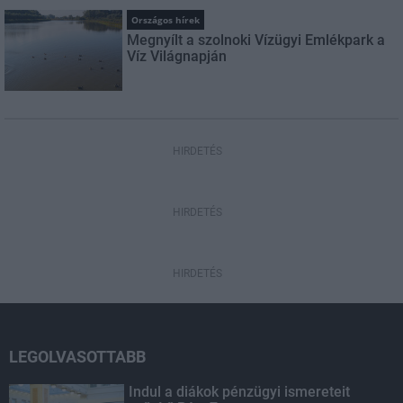
Országos hírek
Megnyílt a szolnoki Vízügyi Emlékpark a
Víz Világnapján
HIRDETÉS
HIRDETÉS
HIRDETÉS
LEGOLVASOTTABB
Indul a diákok pénzügyi ismereteit