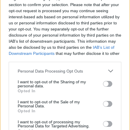
section to confirm your selection. Please note that after your
Útépítés
opt-out request is processed you may continue seeing
interest-based ads based on personal information utilized by
us or personal information disclosed to third parties prior to
your opt-out. You may separately opt-out of the further
disclosure of your personal information by third parties on the
IAB’s list of downstream participants. This information may
also be disclosed by us to third parties on the
IAB’s List of
Downstream Participants
that may further disclose it to other
third parties.
Please note that this website/app uses one or more Google
Personal Data Processing Opt Outs
services and may gather and store information including but
autópálya
útépítés
M1-es autópálya
Bicske
not limited to your visit or usage behaviour. You may click to
I want to opt-out of the Sharing of my
personal data.
grant or deny consent to Google and its third-party tags to
M1 bővítés: már zajlik a teljesen új Bicske Kelet
Opted In
use your data for below specified purposes in below Google
csomópont építése
consent section.
I want to opt-out of the Sale of my
Tizenegy meglévő csomópontot korszerűsít és négy új,
Personal Data.
Opted In
különszintű csomópontot hoz létre az MKIF az M1-es
bővítésénél.
I want to opt-out of processing my
Personal Data for Targeted Advertising.