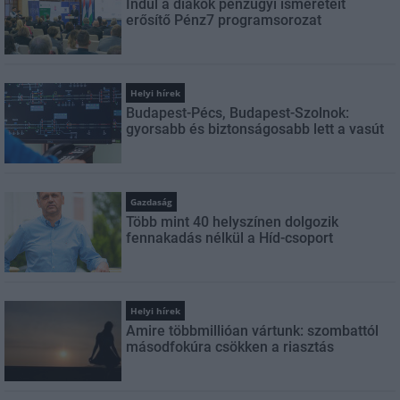
Indul a diákok pénzügyi ismereteit
erősítő Pénz7 programsorozat
Helyi hírek
Budapest-Pécs, Budapest-Szolnok:
gyorsabb és biztonságosabb lett a vasút
Gazdaság
Több mint 40 helyszínen dolgozik
fennakadás nélkül a Híd-csoport
Helyi hírek
Amire többmillióan vártunk: szombattól
másodfokúra csökken a riasztás