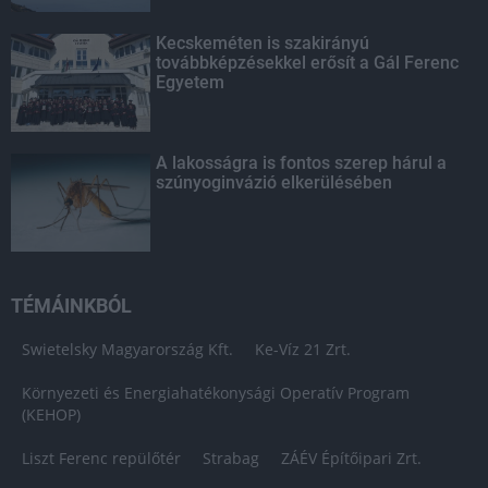
Kecskeméten is szakirányú
továbbképzésekkel erősít a Gál Ferenc
Egyetem
A lakosságra is fontos szerep hárul a
szúnyoginvázió elkerülésében
TÉMÁINKBÓL
Swietelsky Magyarország Kft.
Ke-Víz 21 Zrt.
Környezeti és Energiahatékonysági Operatív Program
(KEHOP)
Liszt Ferenc repülőtér
Strabag
ZÁÉV Építőipari Zrt.