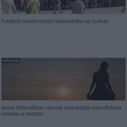
Felújított üzletet nyitott Szekszárdon az Auchan
Helyi hírek
Amire többmillióan vártunk: szombattól másodfokúra
csökken a riasztás