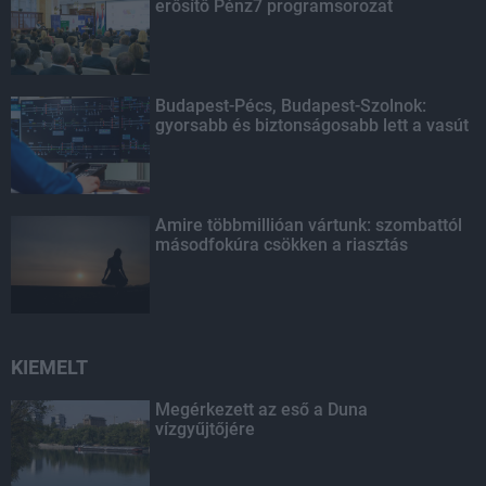
erősítő Pénz7 programsorozat
Budapest-Pécs, Budapest-Szolnok:
gyorsabb és biztonságosabb lett a vasút
Amire többmillióan vártunk: szombattól
másodfokúra csökken a riasztás
KIEMELT
Megérkezett az eső a Duna
vízgyűjtőjére