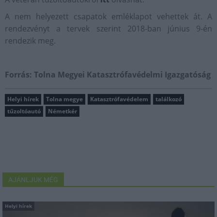
A nem helyezett csapatok emléklapot vehettek át. A
rendezvényt a tervek szerint 2018-ban június 9-én
rendezik meg.
Forrás: Tolna Megyei Katasztrófavédelmi Igazgatóság
Helyi hírek
Tolna megye
Katasztrófavédelem
találkozó
tűzoltóautó
Németkér
AJÁNLJUK MÉG
Helyi hírek