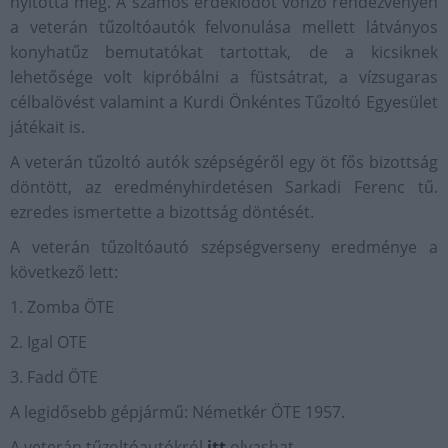
nyitotta meg. A számos érdeklődőt vonzó rendezvényen
a veterán tűzoltóautók felvonulása mellett látványos
konyhatűz bemutatókat tartottak, de a kicsiknek
lehetősége volt kipróbálni a füstsátrat, a vízsugaras
célbalövést valamint a Kurdi Önkéntes Tűzoltó Egyesület
játékait is.
A veterán tűzoltó autók szépségéről egy öt fős bizottság
döntött, az eredményhirdetésen Sarkadi Ferenc tű.
ezredes ismertette a bizottság döntését.
A veterán tűzoltóautó szépségverseny eredménye a
következő lett:
1. Zomba ÖTE
2. Igal OTE
3. Fadd ÖTE
A legidősebb gépjármű: Németkér ÖTE 1957.
A veterán tűzoltóautókról
itt
olvashat.