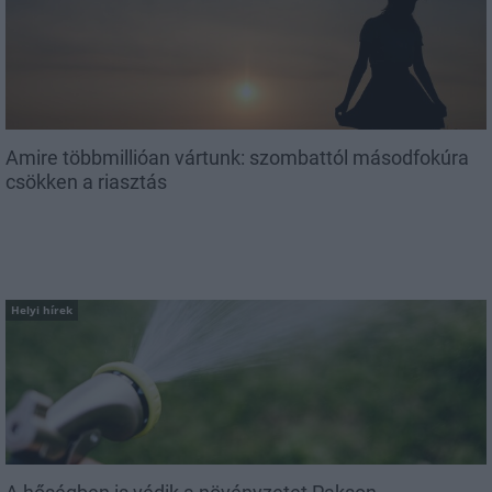
Amire többmillióan vártunk: szombattól másodfokúra
csökken a riasztás
Helyi hírek