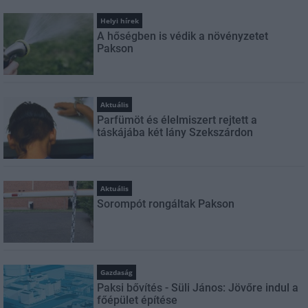
Helyi hírek
A hőségben is védik a növényzetet
Pakson
Aktuális
Parfümöt és élelmiszert rejtett a
táskájába két lány Szekszárdon
Aktuális
Sorompót rongáltak Pakson
Gazdaság
Paksi bővítés - Süli János: Jövőre indul a
főépület építése