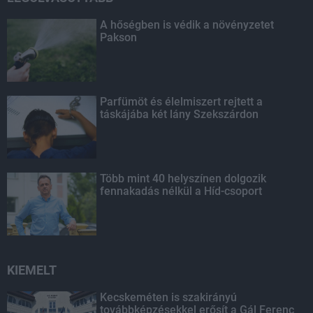
A hőségben is védik a növényzetet
Pakson
Parfümöt és élelmiszert rejtett a
táskájába két lány Szekszárdon
Több mint 40 helyszínen dolgozik
fennakadás nélkül a Híd-csoport
KIEMELT
Kecskeméten is szakirányú
továbbképzésekkel erősít a Gál Ferenc