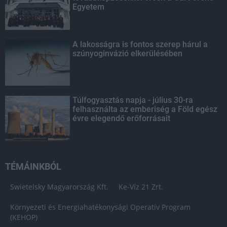
Egyetem
A lakosságra is fontos szerep hárul a
szúnyoginvázió elkerülésében
Túlfogyasztás napja - július 30-ra
felhasználta az emberiség a Föld egész
évre elegendő erőforrásait
TÉMÁINKBÓL
Swietelsky Magyarország Kft.
Ke-Víz 21 Zrt.
Környezeti és Energiahatékonysági Operatív Program
(KEHOP)