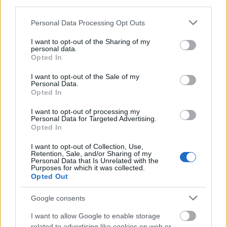
third parties.
MAGYAR ÉPÍTŐK
Please note that this website/app uses one or more Google
Personal Data Processing Opt Outs
services and may gather and store information including but
not limited to your visit or usage behaviour. You may click to
I want to opt-out of the Sharing of my
Útépítés
personal data.
grant or deny consent to Google and its third-party tags to
Opted In
use your data for below specified purposes in below Google
consent section.
I want to opt-out of the Sale of my
Personal Data.
Opted In
I want to opt-out of processing my
Personal Data for Targeted Advertising.
Opted In
I want to opt-out of Collection, Use,
Retention, Sale, and/or Sharing of my
Personal Data that Is Unrelated with the
Purposes for which it was collected.
Opted Out
HE-DO
BKK
KM Építő Kft.
Főmterv Mérnöki Tervező Zrt.
Látványos építési szakasz indult be a Flórián téri
Google consents
felüljárón
I want to allow Google to enable storage
A tartós nyári hőség jelentős kihívás elé állítja a KM Építőt,
related to advertising like cookies on web or