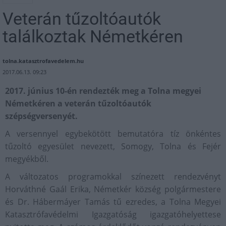
Veterán tűzoltóautók
találkoztak Németkéren
tolna.katasztrofavedelem.hu
2017.06.13. 09:23
2017. június 10-én rendezték meg a Tolna megyei
Németkéren a veterán tűzoltóautók
szépségversenyét.
A versennyel egybekötött bemutatóra tíz önkéntes
tűzoltó egyesület nevezett, Somogy, Tolna és Fejér
megyékből.
A változatos programokkal színezett rendezvényt
Horváthné Gaál Erika, Németkér község polgármestere
és Dr. Hábermáyer Tamás tű ezredes, a Tolna Megyei
Katasztrófavédelmi Igazgatóság igazgatóhelyettese