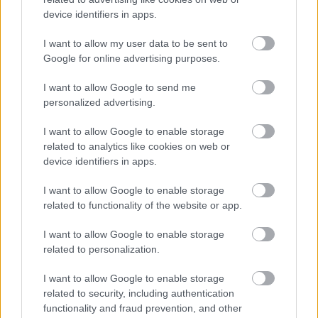
ennek ellenére folyamatosan halad az aszfaltozás.
device identifiers in apps.
Paks II.: Mit jelent az 5. blokk új
I want to allow my user data to be sent to
mérföldköve a felülvizsgálat
Google for online advertising purposes.
árnyékában?
I want to allow Google to send me
personalized advertising.
Elkészült a Liszt Ferenc repülőtér
közelében lévő logisztikai bázis út- és
I want to allow Google to enable storage
közműhálózatának fejlesztése
related to analytics like cookies on web or
device identifiers in apps.
I want to allow Google to enable storage
Látlelet a hazai víziközművekről?
related to functionality of the website or app.
Egyetlen, fél évszázados vezetéken
múlt Bicske vízellátása
I want to allow Google to enable storage
related to personalization.
Épített öröksége megújításával is készül
I want to allow Google to enable storage
Mohács a csata ötszázadik
related to security, including authentication
évfordulójára
functionality and fraud prevention, and other