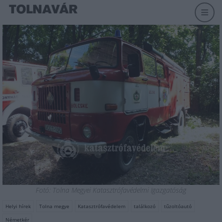
Fotó: Tolna Megyei Katasztrófavédelmi Igazgatóság
Helyi hírek
Tolna megye
Katasztrófavédelem
találkozó
tűzoltóautó
Németkér