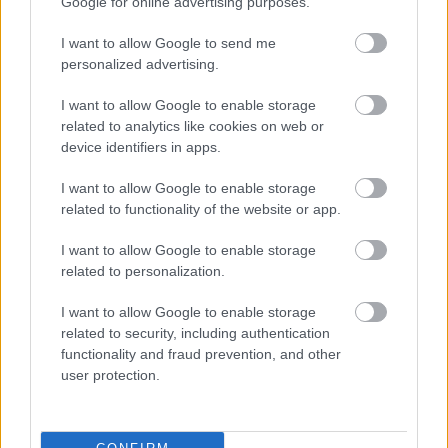
Google for online advertising purposes.
Országos hírek
I want to allow Google to send me
KECSKEMÉTEN IS SZAKIRÁNYÚ
personalized advertising.
TOVÁBBKÉPZÉSEKKEL ERŐSÍT A GÁL FERENC
EGYETEM
I want to allow Google to enable storage
related to analytics like cookies on web or
device identifiers in apps.
Országos hírek
A LAKOSSÁGRA IS FONTOS SZEREP HÁRUL A
I want to allow Google to enable storage
SZÚNYOGINVÁZIÓ ELKERÜLÉSÉBEN
related to functionality of the website or app.
I want to allow Google to enable storage
Országos hírek
related to personalization.
Túlfogyasztás napja - július 30-ra
felhasználta az emberiség a Föld egész
I want to allow Google to enable storage
évre elegendő erőforrásait
related to security, including authentication
functionality and fraud prevention, and other
user protection.
Helyi hírek
Beindult az őszibarackszezon, szeptemberig élvezhetjük
A világon évente mintegy 25 millió tonna őszibarack terem, Kína
- csaknem 17 millió tonnával - messze a legnagyobb termelő.