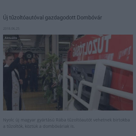
Új tűzoltóautóval gazdagodott Dombóvár
2018.06.25
Aktuális
Nyolc új magyar gyártású Rába tűzoltóautót vehetnek birtokba
a tűzoltók, köztük a dombóváriak is.