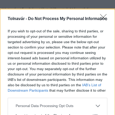
Veterán tűzoltóautók találkoztak Németkéren
Tolnavár -
Do Not Process My Personal Information
2017.06.13
Helyi hírek
If you wish to opt-out of the sale, sharing to third parties, or
processing of your personal or sensitive information for
targeted advertising by us, please use the below opt-out
section to confirm your selection. Please note that after your
opt-out request is processed you may continue seeing
interest-based ads based on personal information utilized by
us or personal information disclosed to third parties prior to
your opt-out. You may separately opt-out of the further
disclosure of your personal information by third parties on the
IAB’s list of downstream participants. This information may
also be disclosed by us to third parties on the
IAB’s List of
Downstream Participants
that may further disclose it to other
third parties.
2017. június 10-én rendezték meg a Tolna megyei Németkéren
a veterán tűzoltóautók szépségversenyét.
Please note that this website/app uses one or more Google
Personal Data Processing Opt Outs
services and may gather and store information including but