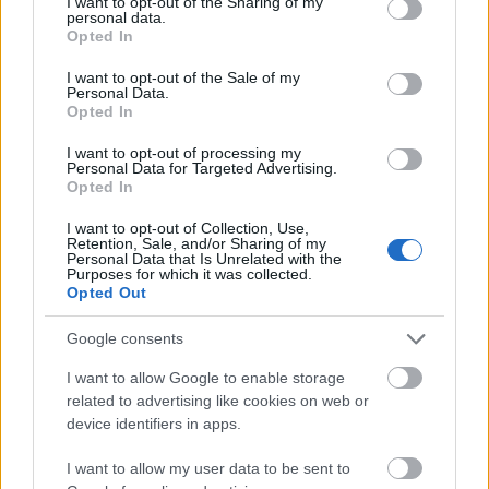
not limited to your visit or usage behaviour. You may click to
I want to opt-out of the Sharing of my
personal data.
1
grant or deny consent to Google and its third-party tags to
Opted In
use your data for below specified purposes in below Google
consent section.
I want to opt-out of the Sale of my
Personal Data.
HÍRLEVÉL
Opted In
I want to opt-out of processing my
Név
Personal Data for Targeted Advertising.
Opted In
I want to opt-out of Collection, Use,
E-mail cím
Retention, Sale, and/or Sharing of my
Personal Data that Is Unrelated with the
Purposes for which it was collected.
Opted Out
Feliratkozom a hírlevélre és elfogadom az
adatvédelmi
szabályzatot!
Google consents
I want to allow Google to enable storage
FELIRATKOZÁS
related to advertising like cookies on web or
device identifiers in apps.
I want to allow my user data to be sent to
LEGFRISSEBB