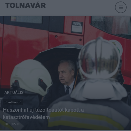
AKTUÁLIS
tűzoltóautó
Huszonhat új tűzoltóautót kapott a
katasztrófavédelem
2019.05.10