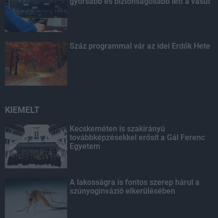
gyorsabb és biztonságosabb lett a vasút
Száz programmal vár az idei Erdők Hete
KIEMELT
Kecskeméten is szakirányú
továbbképzésekkel erősít a Gál Ferenc
Egyetem
A lakosságra is fontos szerep hárul a
szúnyoginvázió elkerülésében