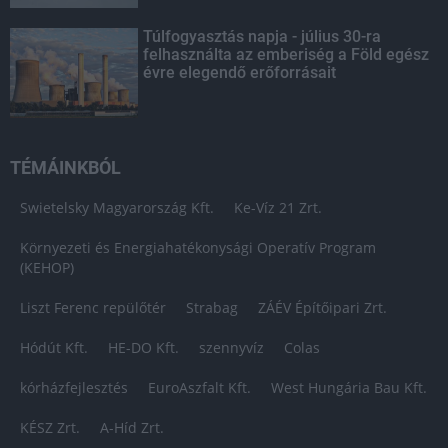
Túlfogyasztás napja - július 30-ra
felhasználta az emberiség a Föld egész
évre elegendő erőforrásait
TÉMÁINKBÓL
Swietelsky Magyarország Kft.
Ke-Víz 21 Zrt.
Környezeti és Energiahatékonysági Operatív Program
(KEHOP)
Liszt Ferenc repülőtér
Strabag
ZÁÉV Építőipari Zrt.
Hódút Kft.
HE-DO Kft.
szennyvíz
Colas
kórházfejlesztés
EuroAszfalt Kft.
West Hungária Bau Kft.
KÉSZ Zrt.
A-Híd Zrt.