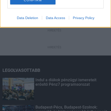
CONFIRM
HIRDETÉS
Data Deletion
Data Access
Privacy Policy
HIRDETÉS
HIRDETÉS
LEGOLVASOTTABB
Indul a diákok pénzügyi ismereteit
erősítő Pénz7 programsorozat
Budapest-Pécs, Budapest-Szolnok: