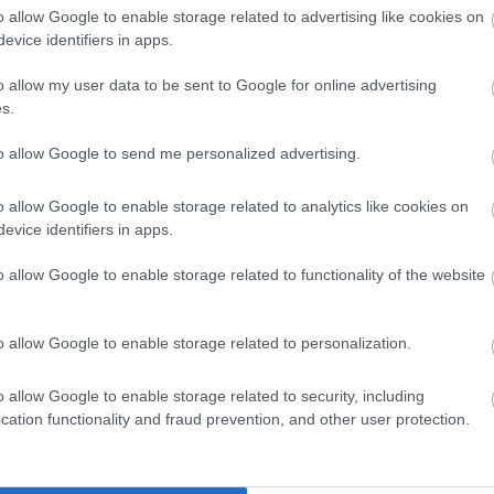
yakorolja, összes kibocsátása ennek megfelelően az
o allow Google to enable storage related to advertising like cookies on
edékét, 3 ezred részét teszi ki, a biztonságot pedig
evice identifiers in apps.
o allow my user data to be sent to Google for online advertising
s.
mérséklet
biztonsági kockázat
to allow Google to send me personalized advertising.
o allow Google to enable storage related to analytics like cookies on
evice identifiers in apps.
o allow Google to enable storage related to functionality of the website
Aktuális
o allow Google to enable storage related to personalization.
o allow Google to enable storage related to security, including
cation functionality and fraud prevention, and other user protection.