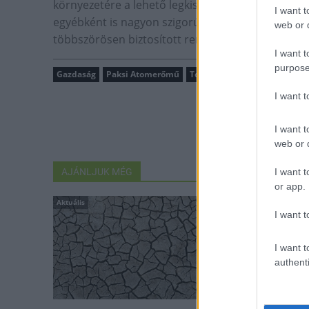
környezetére a lehető legkisebb negatív hatást g
I want t
egyébként is nagyon szigorú hatósági előírások tör
web or d
többszörösen biztosított rendszerek szavatolják.
I want t
purpose
Gazdaság
Paksi Atomerőmű
Tolna megye
Duna
vízhő
I want 
I want t
web or d
AJÁNLJUK MÉG
I want t
or app.
Aktuális
Országos hírek
I want t
I want t
authenti