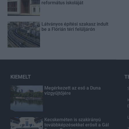
református iskoláját
Látványos építési szakasz indult
be a Flórián téri felüljárón
KIEMELT
T
Megérkezett az eső a Duna
vízgyűjtőjére
Kecskeméten is szakirányú
továbbképzésekkel erősít a Gál