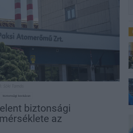
ó: Sóki Tamás
biztonsági kockázat
lent biztonsági
mérséklete az