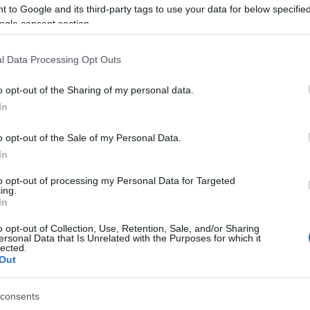
 to Google and its third-party tags to use your data for below specifi
r víz kivételét igényli a folyóból, ez a valaha mért
ogle consent section.
cenként) is csupán alig tíz százalék feletti mértéket
köbméter másodpercenként) pedig kevesebb, mint 5
l Data Processing Opt Outs
ek alapján semmilyen negatív hatása nincs és nem is
o opt-out of the Sharing of my personal data.
ra. Harminc Celsius-fok feletti vízhőmérséklet
In
áramlású folyórészeken is kialakulhat időszakosan.
melésének, vagyis az úgynevezett gőz körfolyamatnak
o opt-out of the Sale of my Personal Data.
lyen hőmérsékletű víz áll rendelkezésre a kondenzáció
In
 megawatt feletti teljesítménnyel képes termelni a
to opt-out of processing my Personal Data for Targeted
 mértékű csökkenésre is van példa, hiszen a hűtésre
ing.
 gyakorlatilag kiegyenlíti egymást, így ennek, az éves
In
nyagolható, ráadásul a teljes erőművi hatásfokot
o opt-out of Collection, Use, Retention, Sale, and/or Sharing
5-2 százalékkal jobb megoldást jelent a hűtőtornyos
ersonal Data that Is Unrelated with the Purposes for which it
lected.
Out
szabályok, előírások határozzák meg, amelyeknek a
rőmű működésének legfontosabb alappillére, hogy
consents