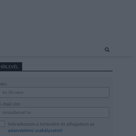
HÍRLEVÉL
Név
E-mail cím
Feliratkozom a hírlevélre és elfogadom az
adatvédelmi szabályzatot!