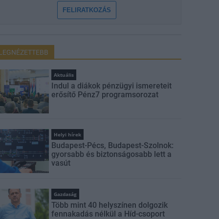
FELIRATKOZÁS
LEGNÉZETTEBB
Aktuális
Indul a diákok pénzügyi ismereteit
erősítő Pénz7 programsorozat
Helyi hírek
Budapest-Pécs, Budapest-Szolnok:
gyorsabb és biztonságosabb lett a
vasút
Gazdaság
Több mint 40 helyszínen dolgozik
fennakadás nélkül a Híd-csoport