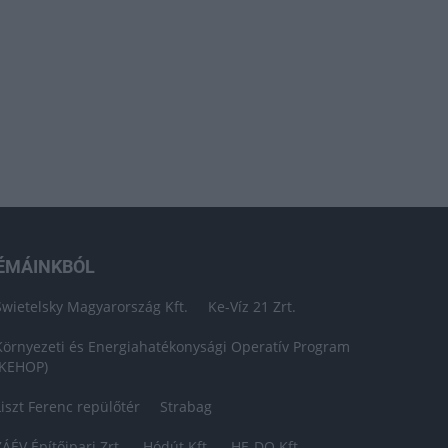
ÉMÁINKBÓL
Swietelsky Magyarország Kft.
Ke-Víz 21 Zrt.
Környezeti és Energiahatékonysági Operatív Program
(KEHOP)
Liszt Ferenc repülőtér
Strabag
ZÁÉV Építőipari Zrt.
Hódút Kft.
HE-DO Kft.