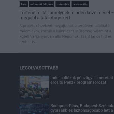
Tata
műemlékfelújítás
műemlék
restaurálás
Történelmi táj, amelynek minden köve mesél –
megújul a tatai Angolkert
A projekt részeként megújulnak a területen található
műemlékek, köztük a különleges Műromok, valamint a
közeli Várkanyarban álló Nepomuki Szent János híd és
szobor is.
LEGOLVASOTTABB
Indul a diákok pénzügyi ismereteit
erősítő Pénz7 programsorozat
Budapest-Pécs, Budapest-Szolnok:
gyorsabb és biztonságosabb lett a