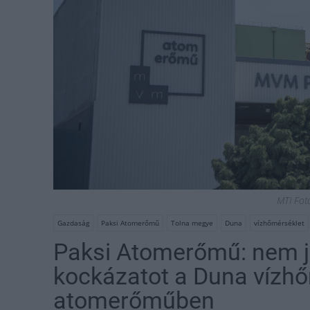
MTI Fot
Gazdaság
Paksi Atomerőmű
Tolna megye
Duna
vízhőmérséklet
Paksi Atomerőmű: nem je
kockázatot a Duna vízhő
atomerőműben