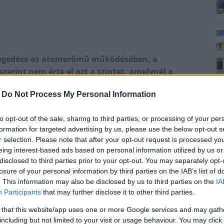
legedése az atomerőmű működésében, a
erint nem érte el azt a szintet, amelynél a
elsius-fok - közölte az MVM Paksi Atomerőmű Zrt.
-
Do Not Process My Personal Information
kban és a nemzetközi sztenderdekben meghatározott
to opt-out of the sale, sharing to third parties, or processing of your per
formation for targeted advertising by us, please use the below opt-out s
elsius-fokos vízhőmérsékletnél megkezdte a folyamatos
r selection. Please note that after your opt-out request is processed y
eing interest-based ads based on personal information utilized by us or
una-szakasz hőmérsékletének mérése a hatóság által
disclosed to third parties prior to your opt-out. You may separately opt-
losure of your personal information by third parties on the IAB’s list of
dományi Egyetem által kidolgozott módszertan
. This information may also be disclosed by us to third parties on the
IA
thető módon, az adatok teljes nyilvánossága mellett. A
Participants
that may further disclose it to other third parties.
őírások meghatározzák, hogy amennyiben ezen a
 that this website/app uses one or more Google services and may gath
ius-fokot, milyen mértékben kell visszaterhelni az
including but not limited to your visit or usage behaviour. You may click 