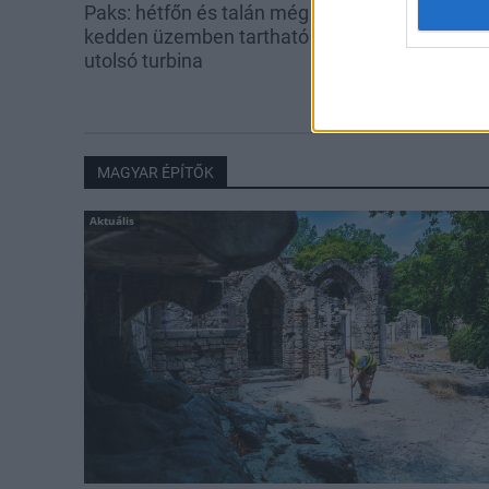
Paks: hétfőn és talán még
Egy hét alatt k
kedden üzemben tartható az
fokkal csökke
utolsó turbina
vizének hőmér
hétvégére
MAGYAR ÉPÍTŐK
Aktuális