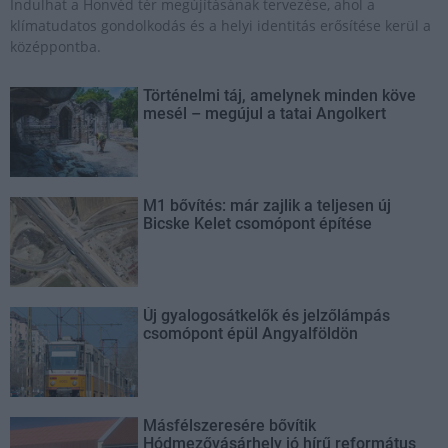
Indulhat a Honvéd tér megújításának tervezése, ahol a
klímatudatos gondolkodás és a helyi identitás erősítése kerül a
középpontba.
Történelmi táj, amelynek minden köve
mesél – megújul a tatai Angolkert
M1 bővítés: már zajlik a teljesen új
Bicske Kelet csomópont építése
Új gyalogosátkelők és jelzőlámpás
csomópont épül Angyalföldön
Másfélszeresére bővítik
Hódmezővásárhely jó hírű református