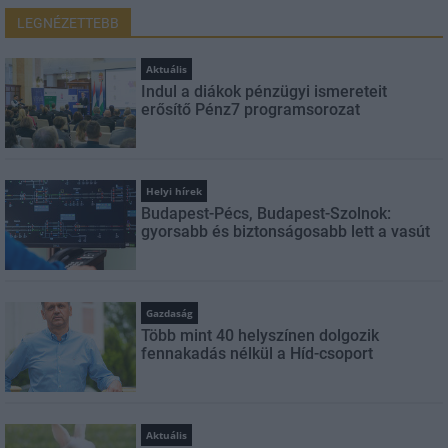
LEGNÉZETTEBB
Aktuális
Indul a diákok pénzügyi ismereteit
erősítő Pénz7 programsorozat
Helyi hírek
Budapest-Pécs, Budapest-Szolnok:
gyorsabb és biztonságosabb lett a vasút
Gazdaság
Több mint 40 helyszínen dolgozik
fennakadás nélkül a Híd-csoport
Aktuális