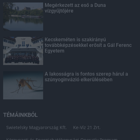
Megérkezett az eső a Duna
vízgyűjtőjére
Kecskeméten is szakirányú
továbbképzésekkel erősít a Gál Ferenc
Egyetem
A lakosságra is fontos szerep hárul a
szúnyoginvázió elkerülésében
TÉMÁINKBÓL
Swietelsky Magyarország Kft.
Ke-Víz 21 Zrt.
Környezeti és Energiahatékonysági Operatív Program