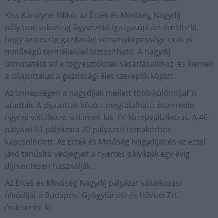
Kiss Károlyné Ildikó, az Érték és Minőség Nagydíj
pályázati titkárság ügyvezető igazgatója azt emelte ki,
hogy az ország gazdasági versenyképessége csak jó
minőségű termékekkel biztosítható. A nagydíj
útmutatást ad a fogyasztóknak vásárlásaikhoz, és kiemeli
a díjazottakat a gazdasági élet szereplői között.
Az ünnepségen a nagydíjak mellett több különdíjat is
átadtak. A díjazottak között megtalálható őstermelő,
egyéni vállalkozó, valamint kis- és középvállalkozás. A 46
pályázó 51 pályázata 20 pályázati témakörhöz
kapcsolódott. Az Érték és Minőség Nagydíjat és az ezzel
járó tanúsító védjegyet a nyertes pályázók egy évig
díjmentesen használják.
Az Érték és Minőség Nagydíj pályázat vállalkozási
nívódíjat a Budapest Gyógyfürdői és Hévizei Zrt.
érdemelte ki.