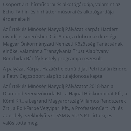
Csoport Zrt. hírműsorai és alkotógárdája, valamint az
Echo TV hír- és hírháttér műsorai és alkotógárdája
érdemelte ki.
Az Érték és Minőség Nagydíj Pályázat Kárpát Hazáért
nívódíj elismerésben Cár Anna, a dobronaki községi
Magyar Önkormányzati Nemzeti Közösség Tanácsának
elnöke, valamint a Transylvania Trust Alapítvány
Bonchidai Bánffy kastély programja részesült.
A pályázat Kárpát Hazáért életmű díját Petrí Zalán Endre,
a Petry Cégcsoport alapító tulajdonosa kapta.
Az Érték és Minőség Nagydíj Pályázatot 2018-ban a
Diamond Szervezőiroda Bt., a Hajnal Húskombinát Kft., a
Kömi Kft., a Legrand Magyarország Villamos Rendszerek
Zrt., a Poli-Farbe Vegyipari Kft., a ProfessionCert Kft. és
az erdélyi székhelyű S.C. SSM & SIU S.R.L. írta ki, és
valósította meg.