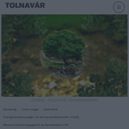
pixabay - illusztráció: környezetvédelem
Gazdaság
Tolna megye
Szekszárd
Energiahatékonyságért és környezetvédelemért nívódíj
Murexin Építőanyag-gyártó és Kereskedelmi Kft.