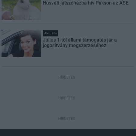
Húsvéti játszóházba hív Pakson az ASE
Aktuális
Július 1-től állami támogatás jár a
jogosítvány megszerzéséhez
HIRDETÉS
HIRDETÉS
HIRDETÉS