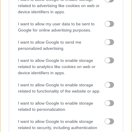
Tizenkét járásban épít ki korszerű távközlési hálózatot
related to advertising like cookies on web or
a Tarr Kft.
device identifiers in apps.
I want to allow my user data to be sent to
Google for online advertising purposes.
I want to allow Google to send me
Aktuális
personalized advertising.
I want to allow Google to enable storage
related to analytics like cookies on web or
device identifiers in apps.
I want to allow Google to enable storage
related to functionality of the website or app.
Folyamatosan csökkent a levendula termesztési
területe az elmúlt években
I want to allow Google to enable storage
related to personalization.
I want to allow Google to enable storage
related to security, including authentication