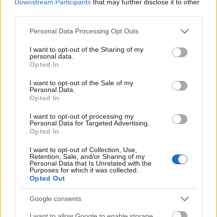
Downstream Participants
that may further disclose it to other
third parties.
Please note that this website/app uses one or more Google
Personal Data Processing Opt Outs
services and may gather and store information including but
not limited to your visit or usage behaviour. You may click to
I want to opt-out of the Sharing of my
personal data.
grant or deny consent to Google and its third-party tags to
Opted In
use your data for below specified purposes in below Google
Felújított üzletet nyitott Szekszárdon az Auchan
consent section.
I want to opt-out of the Sale of my
Personal Data.
Opted In
I want to opt-out of processing my
Personal Data for Targeted Advertising.
Opted In
Aktuális
I want to opt-out of Collection, Use,
Retention, Sale, and/or Sharing of my
Personal Data that Is Unrelated with the
Purposes for which it was collected.
Opted Out
Google consents
I want to allow Google to enable storage