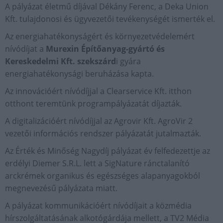
A pályázat életmű díjával Dékány Ferenc, a Deka Union
Kft. tulajdonosi és ügyvezetői tevékenységét ismerték el.
Az energiahatékonyságért és környezetvédelemért
nívódíjat a
Murexin Építőanyag-gyártó és
Kereskedelmi Kft. szekszárd
i gyára
energiahatékonysági beruházása kapta.
Az innovációért nívódíjjal a Clearservice Kft. itthon
otthont teremtünk programpályázatát díjazták.
A digitalizációért nívódíjjal az Agrovir Kft. AgroVir 2
vezetői információs rendszer pályázatát jutalmazták.
Az Érték és Minőség Nagydíj pályázat év felfedezettje az
erdélyi Diemer S.R.L. lett a SigNature ránctalanító
arckrémek organikus és egészséges alapanyagokból
megnevezésű pályázata miatt.
A pályázat kommunikációért nívódíjait a közmédia
hírszolgáltatásának alkotógárdája mellett, a TV2 Média