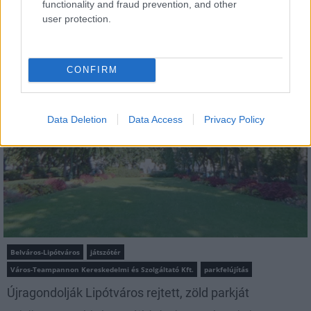
functionality and fraud prevention, and other
user protection.
MAGYAR ÉPÍTŐK
CONFIRM
Mi épül?
Data Deletion
Data Access
Privacy Policy
Belváros-Lipótváros
játszótér
Város-Teampannon Kereskedelmi és Szolgáltató Kft.
parkfelújítás
Újragondolják Lipótváros rejtett, zöld parkját