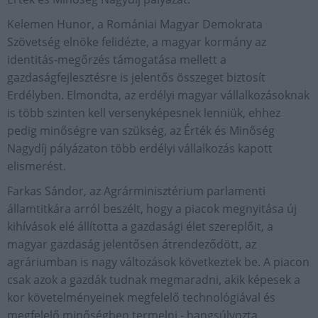
Kelemen Hunor, a Romániai Magyar Demokrata
Szövetség elnöke felidézte, a magyar kormány az
identitás-megőrzés támogatása mellett a
gazdaságfejlesztésre is jelentős összeget biztosít
Erdélyben. Elmondta, az erdélyi magyar vállalkozásoknak
is több szinten kell versenyképesnek lenniük, ehhez
pedig minőségre van szükség, az Érték és Minőség
Nagydíj pályázaton több erdélyi vállalkozás kapott
elismerést.
Farkas Sándor, az Agrárminisztérium parlamenti
államtitkára arról beszélt, hogy a piacok megnyitása új
kihívások elé állította a gazdasági élet szereplőit, a
magyar gazdaság jelentősen átrendeződött, az
agráriumban is nagy változások következtek be. A piacon
csak azok a gazdák tudnak megmaradni, akik képesek a
kor követelményeinek megfelelő technológiával és
megfelelő minőségben termelni - hangsúlyozta.