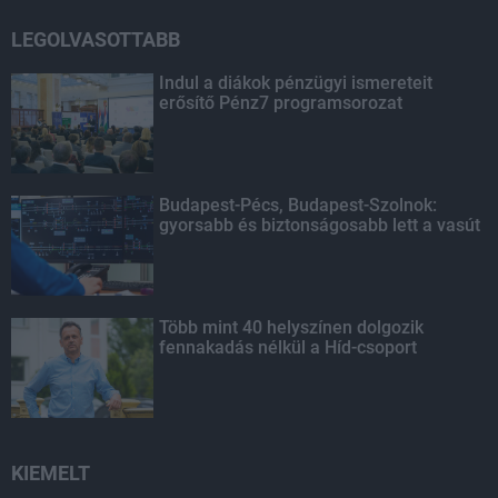
LEGOLVASOTTABB
Indul a diákok pénzügyi ismereteit
erősítő Pénz7 programsorozat
Budapest-Pécs, Budapest-Szolnok:
gyorsabb és biztonságosabb lett a vasút
Több mint 40 helyszínen dolgozik
fennakadás nélkül a Híd-csoport
KIEMELT