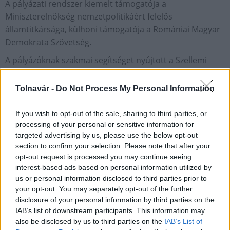
A pályázati rendszer kiemelt támogatója a
Miniszterelnökség nemzetpolitikáért felelős
államtitkársága, külhoni támogatója a Romániai Magyar
Demokrata Szövetség.
A pályázóknak szakmai segítséget nyújtott a Szellemi
Tulajdon Nemzeti Hivatala.
Tolnavár -
Do Not Process My Personal Information
Gazdaság
Tolna megye
Szekszárd
Energiahatékonyságért és környezetvédelemért nívódíj
If you wish to opt-out of the sale, sharing to third parties, or
processing of your personal or sensitive information for
Murexin Építőanyag-gyártó és Kereskedelmi Kft.
targeted advertising by us, please use the below opt-out
section to confirm your selection. Please note that after your
opt-out request is processed you may continue seeing
interest-based ads based on personal information utilized by
us or personal information disclosed to third parties prior to
your opt-out. You may separately opt-out of the further
AJÁNLJUK MÉG
disclosure of your personal information by third parties on the
IAB’s list of downstream participants. This information may
also be disclosed by us to third parties on the
IAB’s List of
Helyi hírek