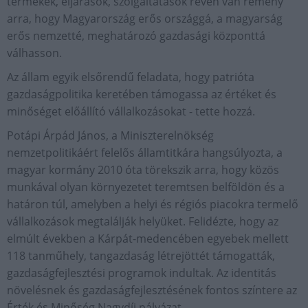
termékek, eljárások, szolgáltatások révén van remény
arra, hogy Magyarország erős országgá, a magyarság
erős nemzetté, meghatározó gazdasági központtá
válhasson.
Az állam egyik elsőrendű feladata, hogy patrióta
gazdaságpolitika keretében támogassa az értéket és
minőséget előállító vállalkozásokat - tette hozzá.
Potápi Árpád János, a Miniszterelnökség
nemzetpolitikáért felelős államtitkára hangsúlyozta, a
magyar kormány 2010 óta törekszik arra, hogy közös
munkával olyan környezetet teremtsen belföldön és a
határon túl, amelyben a helyi és régiós piacokra termelő
vállalkozások megtalálják helyüket. Felidézte, hogy az
elmúlt években a Kárpát-medencében egyebek mellett
118 tanműhely, tangazdaság létrejöttét támogatták,
gazdaságfejlesztési programok indultak. Az identitás
növelésnek és gazdaságfejlesztésének fontos színtere az
Érték és Minőség Nagydíj pályázat.