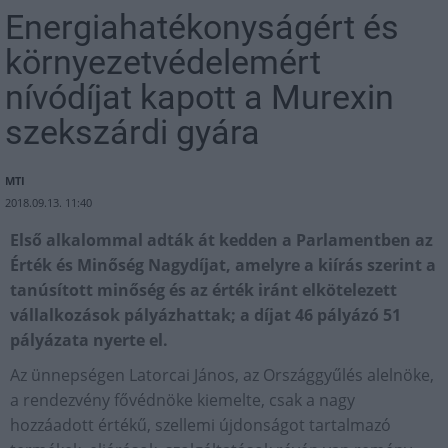
Energiahatékonyságért és
környezetvédelemért
nívódíjat kapott a Murexin
szekszárdi gyára
MTI
2018.09.13. 11:40
Első alkalommal adták át kedden a Parlamentben az
Érték és Minőség Nagydíjat, amelyre a kiírás szerint a
tanúsított minőség és az érték iránt elkötelezett
vállalkozások pályázhattak; a díjat 46 pályázó 51
pályázata nyerte el.
Az ünnepségen Latorcai János, az Országgyűlés alelnöke,
a rendezvény fővédnöke kiemelte, csak a nagy
hozzáadott értékű, szellemi újdonságot tartalmazó