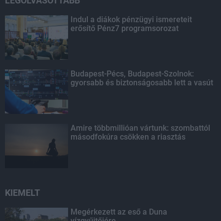
LEGOLVASOTTABB
Indul a diákok pénzügyi ismereteit
erősítő Pénz7 programsorozat
Budapest-Pécs, Budapest-Szolnok:
gyorsabb és biztonságosabb lett a vasút
Amire többmillióan vártunk: szombattól
másodfokúra csökken a riasztás
KIEMELT
Megérkezett az eső a Duna
vízgyűjtőjére