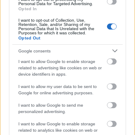
Várkanyarban álló Nepomuki Szent János híd és szobor is.
Personal Data for Targeted Advertising.
Opted In
M1 bővítés: már zajlik a teljesen új
I want to opt-out of Collection, Use,
Bicske Kelet csomópont építése
Retention, Sale, and/or Sharing of my
Personal Data that Is Unrelated with the
Purposes for which it was collected.
Opted Out
Google consents
Új gyalogosátkelők és jelzőlámpás
csomópont épül Angyalföldön
I want to allow Google to enable storage
related to advertising like cookies on web or
device identifiers in apps.
Másfélszeresére bővítik
I want to allow my user data to be sent to
Hódmezővásárhely jó hírű református
Google for online advertising purposes.
iskoláját
I want to allow Google to send me
personalized advertising.
Látványos építési szakasz indult be a
Flórián téri felüljárón
I want to allow Google to enable storage
related to analytics like cookies on web or