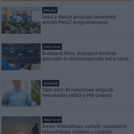
Aktuális
Indul a diákok pénzügyi ismereteit
erősítő Pénz7 programsorozat
Helyi hírek
Budapest-Pécs, Budapest-Szolnok:
gyorsabb és biztonságosabb lett a vasút
Gazdaság
Több mint 40 helyszínen dolgozik
fennakadás nélkül a Híd-csoport
Helyi hírek
Amire többmillióan vártunk: szombattól
másodfokúra csökken a riasztás