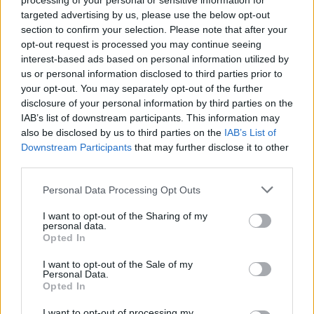
processing of your personal or sensitive information for
MAGYAR ÉPÍTŐK
targeted advertising by us, please use the below opt-out
section to confirm your selection. Please note that after your
opt-out request is processed you may continue seeing
Aktuális
interest-based ads based on personal information utilized by
us or personal information disclosed to third parties prior to
your opt-out. You may separately opt-out of the further
disclosure of your personal information by third parties on the
IAB’s list of downstream participants. This information may
also be disclosed by us to third parties on the
IAB’s List of
Downstream Participants
that may further disclose it to other
third parties.
Please note that this website/app uses one or more Google
Personal Data Processing Opt Outs
services and may gather and store information including but
not limited to your visit or usage behaviour. You may click to
I want to opt-out of the Sharing of my
personal data.
grant or deny consent to Google and its third-party tags to
Tata
műemlékfelújítás
műemlék
restaurálás
Opted In
use your data for below specified purposes in below Google
Történelmi táj, amelynek minden köve mesél –
consent section.
I want to opt-out of the Sale of my
megújul a tatai Angolkert
Personal Data.
Opted In
A projekt részeként megújulnak a területen található
műemlékek, köztük a különleges Műromok, valamint a közeli
I want to opt-out of processing my