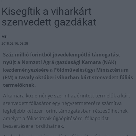
Kisegítik a viharkárt
szenvedett gazdákat
MTI
2018.02.16. 09:38
Száz millió forintból jövedelempótló támogatást
nyújt a Nemzeti Agrárgazdasági Kamara (NAK)
kezdeményezésére a Földművelésügyi Minisztérium
(FM) a tavaly októberi viharban kárt szenvedett fóliás
termelőknek.
A kamara közleménye szerint az érintett termelők a kárt
szenvedett fóliasátor egy négyzetméterére számítva
legfeljebb kétezer forint támogatásban részesülhetnek,
amelyet a fóliasátraik újjáépítésére, fóliapalást
beszerzésére fordíthatnak.