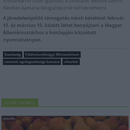
A viharkárról szóló igazolást a fóliasátor fekvése szerint
illetékes kamarai falugazdásznál kell kérelmezni.
A jövedelempótló támogatás iránti kérelmet február
15. és március 15. között lehet benyújtani a Magyar
Államkincstárhoz a honlapján közzétett
nyomtatványon.
Gazdaság
Földművelésügyi Minisztérium
nemzeti agrárgazdasági kamara
viharkár
AJÁNLJUK MÉG
Aktuális