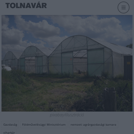
pixabay/illusztráció
Gazdaság
Földművelésügyi Minisztérium
nemzeti agrárgazdasági kamara
viharkár