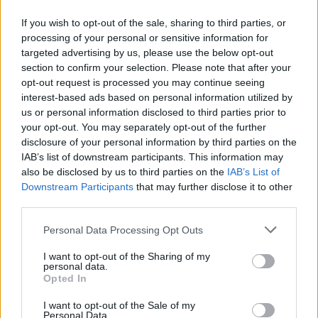
borokat
If you wish to opt-out of the sale, sharing to third parties, or
processing of your personal or sensitive information for
2016.03.09
targeted advertising by us, please use the below opt-out
section to confirm your selection. Please note that after your
opt-out request is processed you may continue seeing
1
interest-based ads based on personal information utilized by
us or personal information disclosed to third parties prior to
your opt-out. You may separately opt-out of the further
disclosure of your personal information by third parties on the
HÍRLEVÉL
IAB’s list of downstream participants. This information may
also be disclosed by us to third parties on the
IAB’s List of
Downstream Participants
that may further disclose it to other
Név
third parties.
Please note that this website/app uses one or more Google
Personal Data Processing Opt Outs
E-mail cím
services and may gather and store information including but
not limited to your visit or usage behaviour. You may click to
I want to opt-out of the Sharing of my
personal data.
grant or deny consent to Google and its third-party tags to
Opted In
Feliratkozom a hírlevélre és elfogadom az
adatvédelmi
use your data for below specified purposes in below Google
szabályzatot!
consent section.
I want to opt-out of the Sale of my
Personal Data.