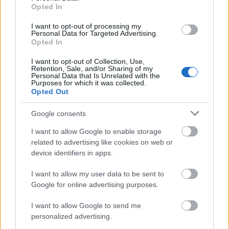
FELIRATKOZÁS
Opted In
I want to opt-out of processing my
Personal Data for Targeted Advertising.
Opted In
LEGFRISSEBB
I want to opt-out of Collection, Use,
Retention, Sale, and/or Sharing of my
Országos hírek
Personal Data that Is Unrelated with the
Purposes for which it was collected.
Megérkezett az eső a Duna vízgyűjtőjére
Opted Out
Megérkezett a rég várt eső a Duna vízgyűjtőjére, a folyó
magyarországi szakaszán azonban továbbra is csak pár
Google consents
centiméteres vízszintváltozások jellemzőek.
I want to allow Google to enable storage
related to advertising like cookies on web or
Országos hírek
device identifiers in apps.
KECSKEMÉTEN IS SZAKIRÁNYÚ
TOVÁBBKÉPZÉSEKKEL ERŐSÍT A GÁL FERENC
I want to allow my user data to be sent to
EGYETEM
Google for online advertising purposes.
I want to allow Google to send me
Országos hírek
personalized advertising.
A lakosságra is fontos szerep hárul a szúnyoginvázió