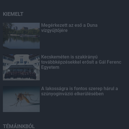
KIEMELT
Megérkezett az eső a Duna
vízgyűjtőjére
Kecskeméten is szakirányú
továbbképzésekkel erősít a Gál Ferenc
Egyetem
A lakosságra is fontos szerep hárul a
szúnyoginvázió elkerülésében
TÉMÁINKBÓL