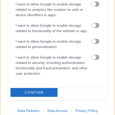
elkerülésében
I want to allow Google to enable storage
Folytatódik a szúnyogírtás szerte az országban. Az ázsiai
related to analytics like cookies on web or
tigrisszúnyog a vízhiány ellenére is talál szaporodási helyet a
device identifiers in apps.
vödrökben, gyermekjátékokban.
I want to allow Google to enable storage
Országos hírek
related to functionality of the website or app.
Túlfogyasztás napja - július 30-ra felhasználta az
I want to allow Google to enable storage
emberiség a Föld egész évre elegendő erőforrásait
related to personalization.
Ma van idén a túlfogyasztás világnapja: az emberiség eddigre
használta fel mindazokat a természeti erőforrásokat, amelyeket
I want to allow Google to enable storage
bolygónk egy év alatt képes megújítani. Ettől a naptól kezdve
related to security, including authentication
ökológiai értelemben már „hitelből élünk” – hívta fel a figyelmet
functionality and fraud prevention, and other
közleményében a WWF Magyarország.
user protection.
HIRDETÉS
CONFIRM
HIRDETÉS
Data Deletion
Data Access
Privacy Policy