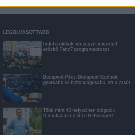
HIRDETÉS
LEGOLVASOTTABB
Indul a diákok pénzügyi ismereteit
erősítő Pénz7 programsorozat
Budapest-Pécs, Budapest-Szolnok:
gyorsabb és biztonságosabb lett a vasút
Több mint 40 helyszínen dolgozik
fennakadás nélkül a Híd-csoport