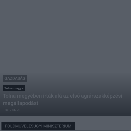
GAZDASÁG
Tolna megye
Tolna megyében írták alá az első agrárszakképzési
megállapodást
2017.06.20
FÖLDMŰVELÉSÜGYI MINISZTÉRIUM