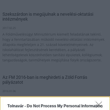
Szekszárdon is megújulnak a nevelési-oktatási
intézmények
2017.02.25
A Földművelésügyi Minisztérium kiemelt feladatának tekinti,
hogy a fenntartásában működő nevelési-oktatási intézmények
állapota megfeleljen a 21. század követelményeinek. Az
iskolahálózat fejlesztésének keretében, a pályázati
lehetőségeknek köszönhetően tanítási épületek, kollégiumok,
tangazdaságok, tanműhelyek megújítása folyik országszerte.
Az FM 2016-ban is meghirdeti a Zöld Forrás
pályázatot
2016.01.06
Tolnavár -
Do Not Process My Personal Information
Huszonkét milliárd forint értékben exportáltak magyar