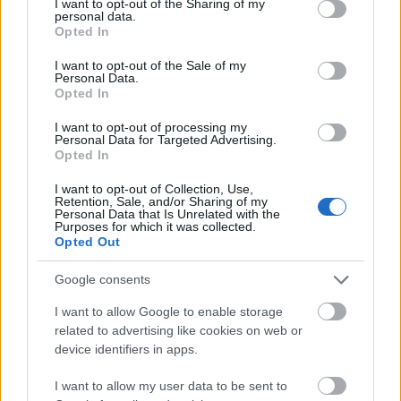
not limited to your visit or usage behaviour. You may click to
I want to opt-out of the Sharing of my
personal data.
grant or deny consent to Google and its third-party tags to
Opted In
use your data for below specified purposes in below Google
consent section.
I want to opt-out of the Sale of my
Personal Data.
Opted In
I want to opt-out of processing my
Personal Data for Targeted Advertising.
Opted In
Hódmezővásárhely
iskolaépítés
FERROÉP Zrt.
oktatási beruházás
I want to opt-out of Collection, Use,
Másfélszeresére bővítik Hódmezővásárhely jó hírű
Retention, Sale, and/or Sharing of my
Personal Data that Is Unrelated with the
református iskoláját
Purposes for which it was collected.
Opted Out
A Szőnyi Benjámin Általános Iskola fejlesztését a FERROÉP
kivitelezheti; a munkák csaknem egy évig tartanak majd.
Google consents
Látványos építési szakasz indult be a
I want to allow Google to enable storage
Flórián téri felüljárón
related to advertising like cookies on web or
device identifiers in apps.
I want to allow my user data to be sent to