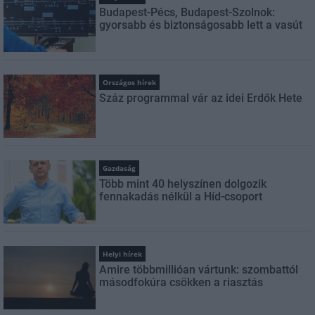
Budapest-Pécs, Budapest-Szolnok:
gyorsabb és biztonságosabb lett a vasút
Országos hírek
Száz programmal vár az idei Erdők Hete
Gazdaság
Több mint 40 helyszínen dolgozik
fennakadás nélkül a Híd-csoport
Helyi hírek
Amire többmillióan vártunk: szombattól
másodfokúra csökken a riasztás