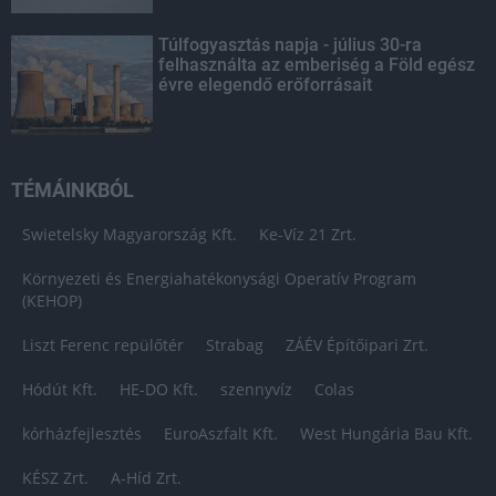
Túlfogyasztás napja - július 30-ra
felhasználta az emberiség a Föld egész
évre elegendő erőforrásait
TÉMÁINKBÓL
Swietelsky Magyarország Kft.
Ke-Víz 21 Zrt.
Környezeti és Energiahatékonysági Operatív Program
(KEHOP)
Liszt Ferenc repülőtér
Strabag
ZÁÉV Építőipari Zrt.
Hódút Kft.
HE-DO Kft.
szennyvíz
Colas
kórházfejlesztés
EuroAszfalt Kft.
West Hungária Bau Kft.
KÉSZ Zrt.
A-Híd Zrt.