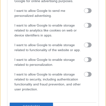
Google for online advertising purposes.
Paks II.: Mit jelent az 5. blokk új
mérföldköve a felülvizsgálat
árnyékában?
I want to allow Google to send me
personalized advertising.
I want to allow Google to enable storage
Elkészült a Liszt Ferenc repülőtér
related to analytics like cookies on web or
közelében lévő logisztikai bázis út- és
device identifiers in apps.
közműhálózatának fejlesztése
I want to allow Google to enable storage
related to functionality of the website or app.
Látlelet a hazai víziközművekről?
Egyetlen, fél évszázados vezetéken
I want to allow Google to enable storage
múlt Bicske vízellátása
related to personalization.
I want to allow Google to enable storage
related to security, including authentication
functionality and fraud prevention, and other
user protection.
HÍRLEVÉL
Név