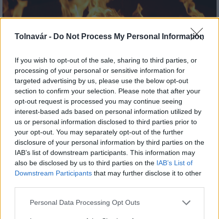
Tolnavár -
Do Not Process My Personal Information
If you wish to opt-out of the sale, sharing to third parties, or
processing of your personal or sensitive information for
Péntektől Budapesten és 10 vármegyében megszűnik
targeted advertising by us, please use the below opt-out
a tűzgyújtási tilalom
section to confirm your selection. Please note that after your
opt-out request is processed you may continue seeing
interest-based ads based on personal information utilized by
us or personal information disclosed to third parties prior to
your opt-out. You may separately opt-out of the further
disclosure of your personal information by third parties on the
IAB’s list of downstream participants. This information may
MAGYAR ÉPÍTŐK
also be disclosed by us to third parties on the
IAB’s List of
Downstream Participants
that may further disclose it to other
third parties.
Mi épül?
Please note that this website/app uses one or more Google
Personal Data Processing Opt Outs
services and may gather and store information including but