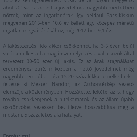
13,5 év kell ugyanehhez. Ritka, de van olyan megye is,
ahol 2015-höz képest a jövedelmek nagyobb mértékben
nőttek, mint az ingatlanárak, így például Bács-Kiskun
megyében 2015-ben 10,6 év kellett egy közepes méretű
ingatlan megvásárlásához, míg 2017-ben 9,1 év.
A lakásszerzési idő akkor csökkenhet, ha 3-5 éven belül
valóban elkészül a magánszemélyek és a vállalkozók által
tervezett 30-50 ezer új lakás. Ez az árak stagnálását
eredményezhetné, miközben a nettó jövedelmek még
nagyobb tempóban, évi 15-20 százalékkal emelkednek -
fejtette ki Mester Nándor, az Otthontérkép vezető
elemzője a közleményben. Hozzátette, feltétel az is, hogy
tovább csökkenjenek a hitelkamatok és az állam újabb
ösztönzőket vezessen be, illetve hosszabbítsa meg a
mostani, 5 százalékos áfa hatályát.
Forrás: mti