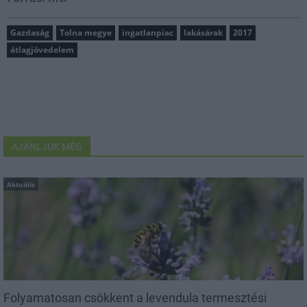
Gazdaság
Tolna megye
ingatlanpiac
lakásárak
2017
átlagjövedelem
AJÁNLJUK MÉG
Aktuális
Folyamatosan csökkent a levendula termesztési