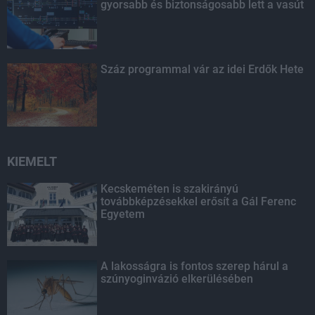
gyorsabb és biztonságosabb lett a vasút
Száz programmal vár az idei Erdők Hete
KIEMELT
Kecskeméten is szakirányú
továbbképzésekkel erősít a Gál Ferenc
Egyetem
A lakosságra is fontos szerep hárul a
szúnyoginvázió elkerülésében