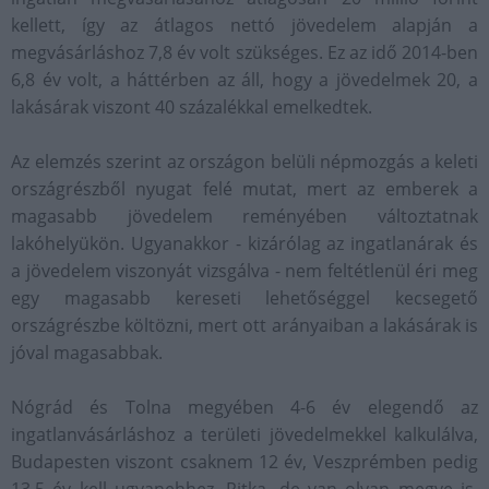
kellett, így az átlagos nettó jövedelem alapján a
megvásárláshoz 7,8 év volt szükséges. Ez az idő 2014-ben
6,8 év volt, a háttérben az áll, hogy a jövedelmek 20, a
lakásárak viszont 40 százalékkal emelkedtek.
Az elemzés szerint az országon belüli népmozgás a keleti
országrészből nyugat felé mutat, mert az emberek a
magasabb jövedelem reményében változtatnak
lakóhelyükön. Ugyanakkor - kizárólag az ingatlanárak és
a jövedelem viszonyát vizsgálva - nem feltétlenül éri meg
egy magasabb kereseti lehetőséggel kecsegető
országrészbe költözni, mert ott arányaiban a lakásárak is
jóval magasabbak.
Nógrád és Tolna megyében 4-6 év elegendő az
ingatlanvásárláshoz a területi jövedelmekkel kalkulálva,
Budapesten viszont csaknem 12 év, Veszprémben pedig