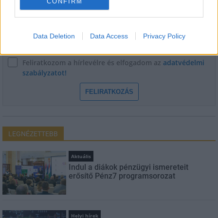
CONFIRM
E-mail cím
Data Deletion
Data Access
Privacy Policy
Feliratkozom a hírlevélre és elfogadom az
adatvédelmi
szabályzatot!
FELIRATKOZÁS
LEGNÉZETTEBB
Aktuális
Indul a diákok pénzügyi ismereteit
erősítő Pénz7 programsorozat
Helyi hírek