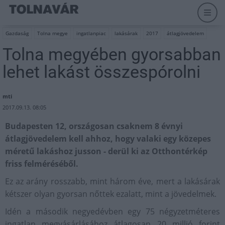
Gazdaság
Tolna megye
ingatlanpiac
lakásárak
2017
átlagjövedelem
Tolna megyében gyorsabban
lehet lakást összespórolni
mti
2017.09.13. 08:05
Budapesten 12, országosan csaknem 8 évnyi
átlagjövedelem kell ahhoz, hogy valaki egy közepes
méretű lakáshoz jusson - derül ki az Otthontérkép
friss felméréséből.
Ez az arány rosszabb, mint három éve, mert a lakásárak
kétszer olyan gyorsan nőttek ezalatt, mint a jövedelmek.
Idén a második negyedévben egy 75 négyzetméteres
ingatlan megvásárlásához átlagosan 20 millió forint