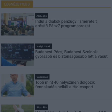
LEGNÉZETTEBB
Aktuális
Indul a diákok pénzügyi ismereteit
erősítő Pénz7 programsorozat
Helyi hírek
Budapest-Pécs, Budapest-Szolnok:
gyorsabb és biztonságosabb lett a vasút
Gazdaság
Több mint 40 helyszínen dolgozik
fennakadás nélkül a Híd-csoport
Aktuális