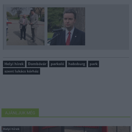
Helyi hírek
Dombóvár
parkoló
habsburg
park
szent lukács kórház
AJÁNLJUK MÉG
Helyi hírek