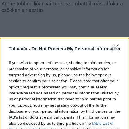
Amire többmillióan vártunk: szombattól másodfokúra
csökken a riasztás
Helyi hírek
Tolnavár -
Do Not Process My Personal Information
If you wish to opt-out of the sale, sharing to third parties, or
processing of your personal or sensitive information for
targeted advertising by us, please use the below opt-out
section to confirm your selection. Please note that after your
opt-out request is processed you may continue seeing
A hőségben is védik a növényzetet Pakson
interest-based ads based on personal information utilized by
us or personal information disclosed to third parties prior to
your opt-out. You may separately opt-out of the further
disclosure of your personal information by third parties on the
IAB’s list of downstream participants. This information may
also be disclosed by us to third parties on the
IAB’s List of