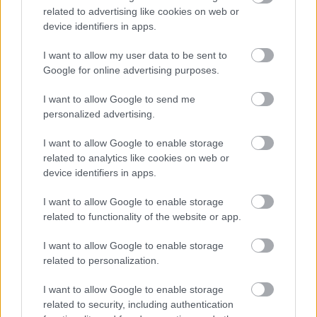
related to advertising like cookies on web or
műemlékek, köztük a különleges Műromok, valamint a közeli
device identifiers in apps.
Várkanyarban álló Nepomuki Szent János híd és szobor is.
I want to allow my user data to be sent to
M1 bővítés: már zajlik a teljesen új
Google for online advertising purposes.
Bicske Kelet csomópont építése
I want to allow Google to send me
personalized advertising.
Új gyalogosátkelők és jelzőlámpás
I want to allow Google to enable storage
csomópont épül Angyalföldön
related to analytics like cookies on web or
device identifiers in apps.
I want to allow Google to enable storage
related to functionality of the website or app.
Másfélszeresére bővítik
Hódmezővásárhely jó hírű református
iskoláját
I want to allow Google to enable storage
related to personalization.
I want to allow Google to enable storage
Látványos építési szakasz indult be a
related to security, including authentication
Flórián téri felüljárón