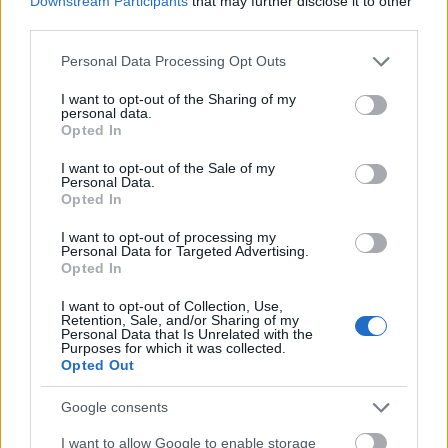
Downstream Participants
that may further disclose it to other
third parties.
MAGYAR ÉPÍTŐK
Please note that this website/app uses one or more Google
Personal Data Processing Opt Outs
services and may gather and store information including but
not limited to your visit or usage behaviour. You may click to
I want to opt-out of the Sharing of my
Aktuális
personal data.
grant or deny consent to Google and its third-party tags to
Opted In
use your data for below specified purposes in below Google
consent section.
I want to opt-out of the Sale of my
Personal Data.
Opted In
I want to opt-out of processing my
Personal Data for Targeted Advertising.
Opted In
I want to opt-out of Collection, Use,
Retention, Sale, and/or Sharing of my
Personal Data that Is Unrelated with the
Purposes for which it was collected.
Tata
műemlékfelújítás
műemlék
restaurálás
Opted Out
Történelmi táj, amelynek minden köve mesél –
Google consents
megújul a tatai Angolkert
I want to allow Google to enable storage
A projekt részeként megújulnak a területen található