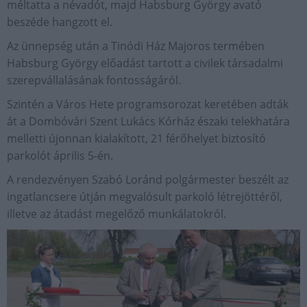
méltatta a névadót, majd Habsburg György avató
beszéde hangzott el.
Az ünnepség után a Tinódi Ház Majoros termében
Habsburg György előadást tartott a civilek társadalmi
szerepvállalásának fontosságáról.
Szintén a Város Hete programsorozat keretében adták
át a Dombóvári Szent Lukács Kórház északi telekhatára
melletti újonnan kialakított, 21 férőhelyet biztosító
parkolót április 5-én.
A rendezvényen Szabó Loránd polgármester beszélt az
ingatlancsere útján megvalósult parkoló létrejöttéről,
illetve az átadást megelőző munkálatokról.