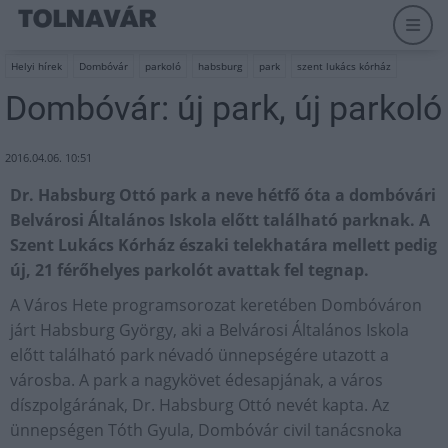
Helyi hírek
Dombóvár
parkoló
habsburg
park
szent lukács kórház
Dombóvár: új park, új parkoló
2016.04.06. 10:51
Dr. Habsburg Ottó park a neve hétfő óta a dombóvári
Belvárosi Általános Iskola előtt található parknak. A
Szent Lukács Kórház északi telekhatára mellett pedig
új, 21 férőhelyes parkolót avattak fel tegnap.
A Város Hete programsorozat keretében Dombóváron
járt Habsburg György, aki a Belvárosi Általános Iskola
előtt található park névadó ünnepségére utazott a
városba. A park a nagykövet édesapjának, a város
díszpolgárának, Dr. Habsburg Ottó nevét kapta. Az
ünnepségen Tóth Gyula, Dombóvár civil tanácsnoka