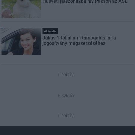
Húsvéti játszóházba hív Pakson az ASE
Aktuális
Július 1-től állami támogatás jár a
jogosítvány megszerzéséhez
HIRDETÉS
HIRDETÉS
HIRDETÉS