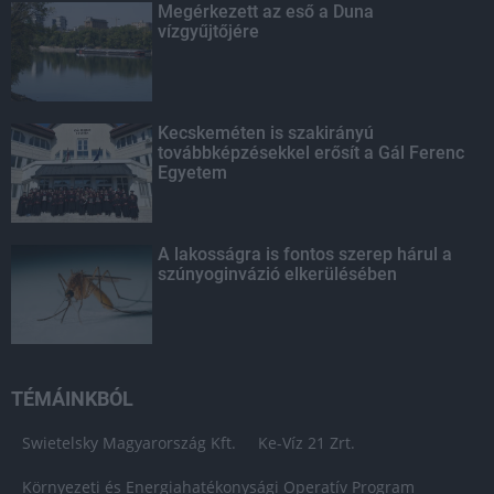
Megérkezett az eső a Duna
vízgyűjtőjére
Kecskeméten is szakirányú
továbbképzésekkel erősít a Gál Ferenc
Egyetem
A lakosságra is fontos szerep hárul a
szúnyoginvázió elkerülésében
TÉMÁINKBÓL
Swietelsky Magyarország Kft.
Ke-Víz 21 Zrt.
Környezeti és Energiahatékonysági Operatív Program