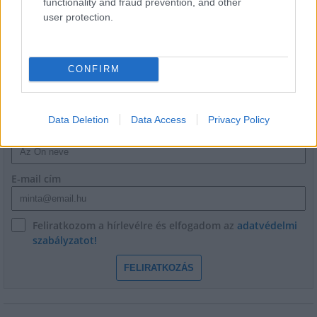
functionality and fraud prevention, and other
user protection.
CONFIRM
HÍRLEVÉL
Data Deletion
Data Access
Privacy Policy
Név
E-mail cím
Feliratkozom a hírlevélre és elfogadom az
adatvédelmi
szabályzatot!
FELIRATKOZÁS