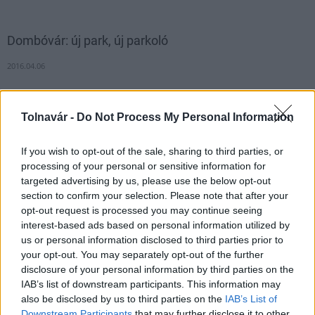
Dombóvár: új park, új parkoló
2016.04.06
Tolnavár -
Do Not Process My Personal Information
1
If you wish to opt-out of the sale, sharing to third parties, or
processing of your personal or sensitive information for
HÍRLEVÉL
targeted advertising by us, please use the below opt-out
section to confirm your selection. Please note that after your
opt-out request is processed you may continue seeing
Név
interest-based ads based on personal information utilized by
us or personal information disclosed to third parties prior to
your opt-out. You may separately opt-out of the further
E-mail cím
disclosure of your personal information by third parties on the
IAB’s list of downstream participants. This information may
also be disclosed by us to third parties on the
IAB’s List of
Feliratkozom a hírlevélre és elfogadom az
adatvédelmi
Downstream Participants
that may further disclose it to other