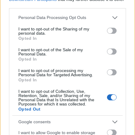
szabályzatot!
third parties.
FELIRATKOZÁS
Please note that this website/app uses one or more Google
Personal Data Processing Opt Outs
services and may gather and store information including but
not limited to your visit or usage behaviour. You may click to
I want to opt-out of the Sharing of my
personal data.
grant or deny consent to Google and its third-party tags to
Opted In
LEGFRISSEBB
use your data for below specified purposes in below Google
consent section.
I want to opt-out of the Sale of my
Personal Data.
Országos hírek
Opted In
Megérkezett az eső a Duna vízgyűjtőjére
I want to opt-out of processing my
Personal Data for Targeted Advertising.
Opted In
I want to opt-out of Collection, Use,
Retention, Sale, and/or Sharing of my
Országos hírek
Personal Data that Is Unrelated with the
Purposes for which it was collected.
KECSKEMÉTEN IS SZAKIRÁNYÚ
Opted Out
TOVÁBBKÉPZÉSEKKEL ERŐSÍT A GÁL FERENC
EGYETEM
Google consents
I want to allow Google to enable storage
Országos hírek