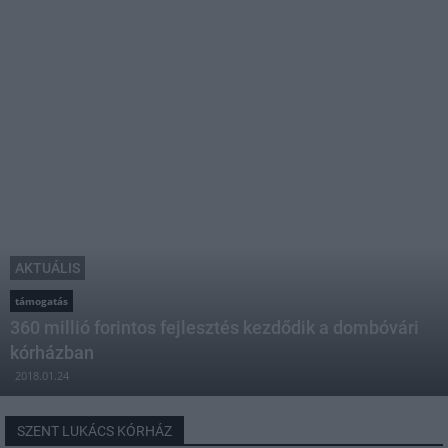
AKTUÁLIS
támogatás
360 millió forintos fejlesztés kezdődik a dombóvári
kórházban
2018.01.24
SZENT LUKÁCS KÓRHÁZ