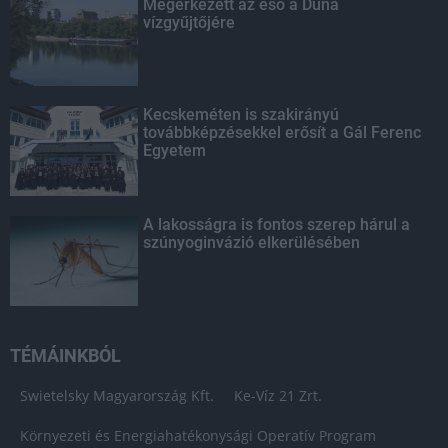
Megérkezett az eső a Duna
vízgyűjtőjére
Kecskeméten is szakirányú
továbbképzésekkel erősít a Gál Ferenc
Egyetem
A lakosságra is fontos szerep hárul a
szúnyoginvázió elkerülésében
TÉMÁINKBÓL
Swietelsky Magyarország Kft.
Ke-Víz 21 Zrt.
Környezeti és Energiahatékonysági Operatív Program