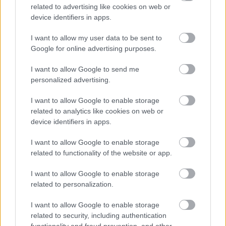
related to advertising like cookies on web or
A lakosságra is fontos szerep hárul a
device identifiers in apps.
szúnyoginvázió elkerülésében
I want to allow my user data to be sent to
Google for online advertising purposes.
Országos hírek
I want to allow Google to send me
Túlfogyasztás napja - július 30-ra
felhasználta az emberiség a Föld egész
personalized advertising.
évre elegendő erőforrásait
I want to allow Google to enable storage
related to analytics like cookies on web or
device identifiers in apps.
HIRDETÉS
I want to allow Google to enable storage
related to functionality of the website or app.
HIRDETÉS
I want to allow Google to enable storage
related to personalization.
HIRDETÉS
I want to allow Google to enable storage
related to security, including authentication
functionality and fraud prevention, and other