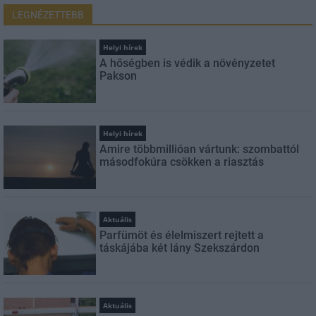
LEGNÉZETTEBB
Helyi hírek
A hőségben is védik a növényzetet
Pakson
Helyi hírek
Amire többmillióan vártunk: szombattól
másodfokúra csökken a riasztás
Aktuális
Parfümöt és élelmiszert rejtett a
táskájába két lány Szekszárdon
Aktuális