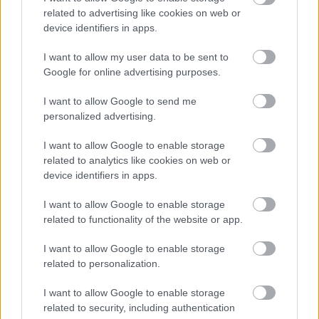
related to advertising like cookies on web or
A tartós nyári hőség jelentős kihívás elé állítja a KM Építőt,
device identifiers in apps.
ennek ellenére folyamatosan halad az aszfaltozás.
I want to allow my user data to be sent to
Paks II.: Mit jelent az 5. blokk új
Google for online advertising purposes.
mérföldköve a felülvizsgálat
árnyékában?
I want to allow Google to send me
personalized advertising.
Elkészült a Liszt Ferenc repülőtér
I want to allow Google to enable storage
közelében lévő logisztikai bázis út- és
related to analytics like cookies on web or
közműhálózatának fejlesztése
device identifiers in apps.
I want to allow Google to enable storage
related to functionality of the website or app.
Látlelet a hazai víziközművekről?
Egyetlen, fél évszázados vezetéken
múlt Bicske vízellátása
I want to allow Google to enable storage
related to personalization.
I want to allow Google to enable storage
Épített öröksége megújításával is készül
related to security, including authentication
Mohács a csata ötszázadik