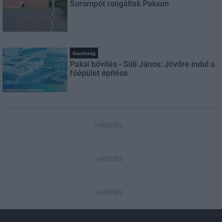
Sorompót rongáltak Pakson
Gazdaság
Paksi bővítés - Süli János: Jövőre indul a
főépület építése
HIRDETÉS
HIRDETÉS
HIRDETÉS