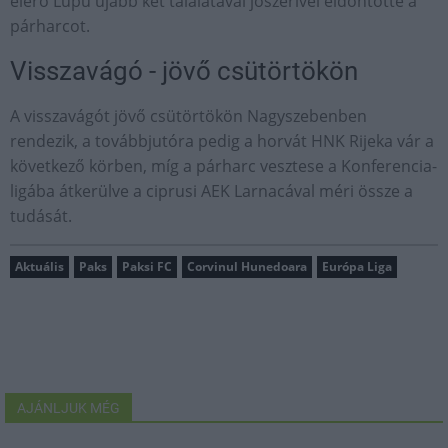
elérő Lupu újabb két találatával jószerivel eldöntötte a
párharcot.
Visszavágó - jövő csütörtökön
A visszavágót jövő csütörtökön Nagyszebenben
rendezik, a továbbjutóra pedig a horvát HNK Rijeka vár a
következő körben, míg a párharc vesztese a Konferencia-
ligába átkerülve a ciprusi AEK Larnacával méri össze a
tudását.
Aktuális
Paks
Paksi FC
Corvinul Hunedoara
Európa Liga
AJÁNLJUK MÉG