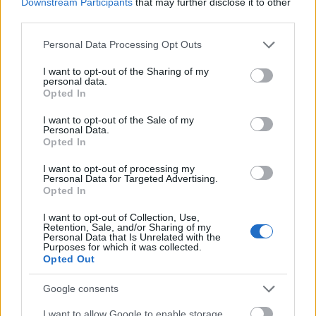
Downstream Participants
that may further disclose it to other
third parties.
Please note that this website/app uses one or more Google
Personal Data Processing Opt Outs
MAGYAR ÉPÍTŐK
services and may gather and store information including but
not limited to your visit or usage behaviour. You may click to
I want to opt-out of the Sharing of my
personal data.
grant or deny consent to Google and its third-party tags to
Útépítés
Opted In
use your data for below specified purposes in below Google
consent section.
I want to opt-out of the Sale of my
Personal Data.
Opted In
I want to opt-out of processing my
Personal Data for Targeted Advertising.
Opted In
I want to opt-out of Collection, Use,
Retention, Sale, and/or Sharing of my
Personal Data that Is Unrelated with the
Purposes for which it was collected.
Opted Out
HE-DO
BKK
KM Építő Kft.
Főmterv Mérnöki Tervező Zrt.
Google consents
Látványos építési szakasz indult be a Flórián téri
felüljárón
I want to allow Google to enable storage