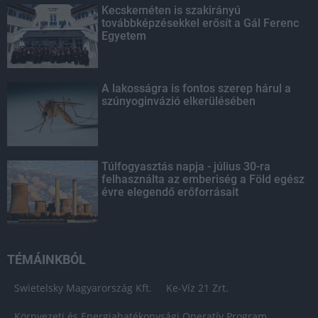
Kecskeméten is szakirányú
továbbképzésekkel erősít a Gál Ferenc
Egyetem
A lakosságra is fontos szerep hárul a
szúnyoginvázió elkerülésében
Túlfogyasztás napja - július 30-ra
felhasználta az emberiség a Föld egész
évre elegendő erőforrásait
TÉMÁINKBÓL
Swietelsky Magyarország Kft.
Ke-Víz 21 Zrt.
Környezeti és Energiahatékonysági Operatív Program