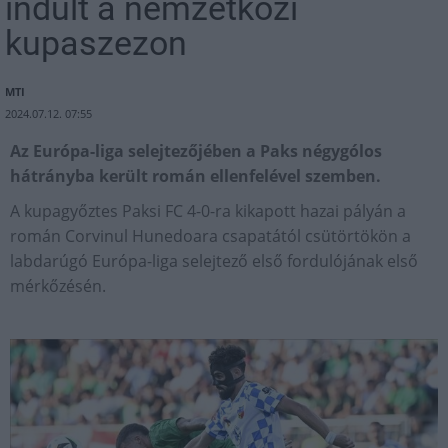
indult a nemzetközi
kupaszezon
MTI
2024.07.12. 07:55
Az Európa-liga selejtezőjében a Paks négygólos
hátrányba került román ellenfelével szemben.
A kupagyőztes Paksi FC 4-0-ra kikapott hazai pályán a
román Corvinul Hunedoara csapatától csütörtökön a
labdarúgó Európa-liga selejtező első fordulójának első
mérkőzésén.