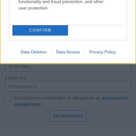
functionality and fraud prevention, and other
évfordulójára
user protection.
CONFIRM
HÍRLEVÉL
Data Deletion
Data Access
Privacy Policy
Név
E-mail cím
Feliratkozom a hírlevélre és elfogadom az
adatvédelmi
szabályzatot!
FELIRATKOZÁS