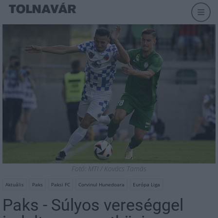
Fotó: MTI / Kovács Tamás
Aktuális
Paks
Paksi FC
Corvinul Hunedoara
Európa Liga
Paks - Súlyos vereséggel