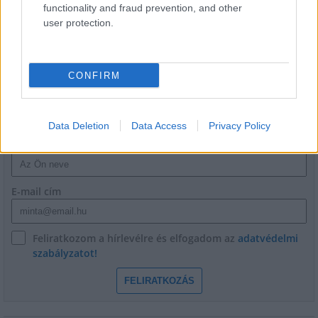
Flórián téri felüljárón
functionality and fraud prevention, and other
user protection.
CONFIRM
HÍRLEVÉL
Data Deletion
Data Access
Privacy Policy
Név
E-mail cím
Feliratkozom a hírlevélre és elfogadom az
adatvédelmi
szabályzatot!
FELIRATKOZÁS