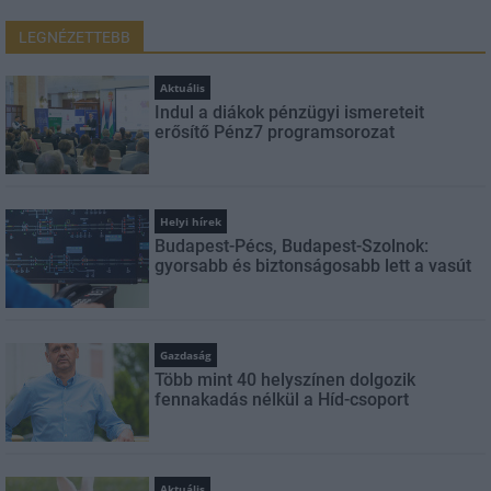
LEGNÉZETTEBB
Aktuális
Indul a diákok pénzügyi ismereteit
erősítő Pénz7 programsorozat
Helyi hírek
Budapest-Pécs, Budapest-Szolnok:
gyorsabb és biztonságosabb lett a vasút
Gazdaság
Több mint 40 helyszínen dolgozik
fennakadás nélkül a Híd-csoport
Aktuális