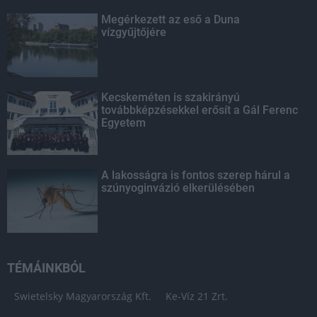
Megérkezett az eső a Duna
vízgyűjtőjére
Kecskeméten is szakirányú
továbbképzésekkel erősít a Gál Ferenc
Egyetem
A lakosságra is fontos szerep hárul a
szúnyoginvázió elkerülésében
TÉMÁINKBÓL
Swietelsky Magyarország Kft.
Ke-Víz 21 Zrt.