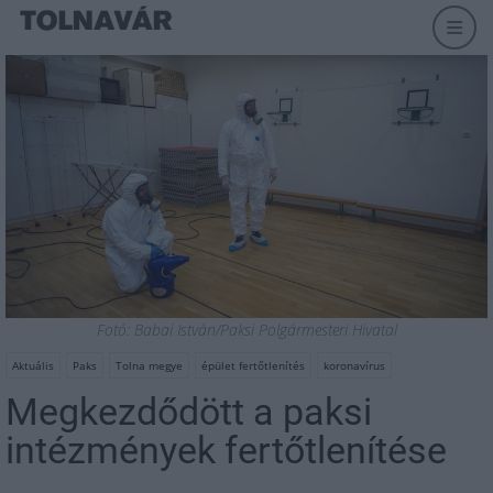
Fotó: Babai István/Paksi Polgármesteri Hivatal
Aktuális
Paks
Tolna megye
épület fertőtlenítés
koronavírus
Megkezdődött a paksi
intézmények fertőtlenítése