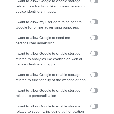
I want to allow Google to enable storage
A projekt részeként megújulnak a területen található
related to advertising like cookies on web or
műemlékek, köztük a különleges Műromok, valamint a közeli
device identifiers in apps.
Várkanyarban álló Nepomuki Szent János híd és szobor is.
I want to allow my user data to be sent to
M1 bővítés: már zajlik a teljesen új
Google for online advertising purposes.
Bicske Kelet csomópont építése
I want to allow Google to send me
personalized advertising.
I want to allow Google to enable storage
Új gyalogosátkelők és jelzőlámpás
related to analytics like cookies on web or
csomópont épül Angyalföldön
device identifiers in apps.
I want to allow Google to enable storage
related to functionality of the website or app.
Másfélszeresére bővítik
Hódmezővásárhely jó hírű református
I want to allow Google to enable storage
iskoláját
related to personalization.
I want to allow Google to enable storage
Látványos építési szakasz indult be a
related to security, including authentication