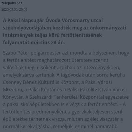
telepaks.net
2020.03.30. 20:00
A Paksi Napsugár Óvoda Vörösmarty utcai
székhelyóvodájában kezdték meg az önkormányzati
intézmények teljes körű fertőtlenítésének
folyamatát március 28-án.
Szabó Péter polgármester azt mondta a helyszínen, hogy
a fertőtlenítést meghatározott ütemterv szerint
valósítják meg, elsőként azokban az intézményekben,
amelyek zárva tartanak. A tagóvodák után sorra kerül a
Csengey Dénes Kulturális Központ, a Paksi Városi
Múzeum, a Paksi Képtár és a Paksi Pákolitz István Városi
Könyvtár. A Szekszárdi Tankerületi Központtal egyeztetve
a paksi iskolaépületekben is elvégzik a fertőtlenítést. – A
fertőtlenítés eredményeként a gyerekek teljesen steril
épületekbe térhetnek vissza, miután az élet visszatér a
normál kerékvágásba, reméljük, ez minél hamarabb