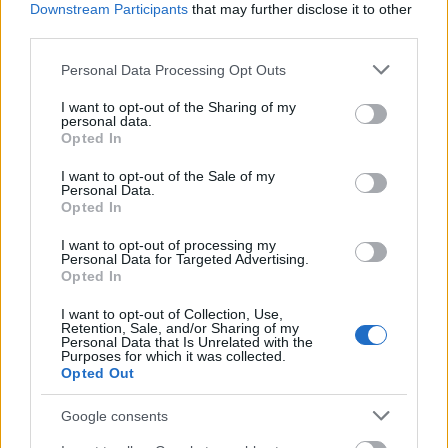
Downstream Participants
that may further disclose it to other
third parties.
MAGYAR ÉPÍTŐK
Please note that this website/app uses one or more Google
Personal Data Processing Opt Outs
services and may gather and store information including but
not limited to your visit or usage behaviour. You may click to
I want to opt-out of the Sharing of my
Aktuális
personal data.
grant or deny consent to Google and its third-party tags to
Opted In
use your data for below specified purposes in below Google
consent section.
I want to opt-out of the Sale of my
Personal Data.
Opted In
I want to opt-out of processing my
Personal Data for Targeted Advertising.
Opted In
I want to opt-out of Collection, Use,
Retention, Sale, and/or Sharing of my
Personal Data that Is Unrelated with the
Purposes for which it was collected.
Opted Out
Tata
műemlékfelújítás
műemlék
restaurálás
Történelmi táj, amelynek minden köve mesél –
Google consents
megújul a tatai Angolkert