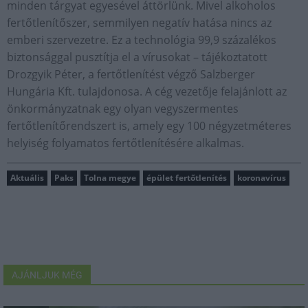
minden tárgyat egyesével áttörlünk. Mivel alkoholos
fertőtlenítőszer, semmilyen negatív hatása nincs az
emberi szervezetre. Ez a technológia 99,9 százalékos
biztonsággal pusztítja el a vírusokat – tájékoztatott
Drozgyik Péter, a fertőtlenítést végző Salzberger
Hungária Kft. tulajdonosa. A cég vezetője felajánlott az
önkormányzatnak egy olyan vegyszermentes
fertőtlenítőrendszert is, amely egy 100 négyzetméteres
helyiség folyamatos fertőtlenítésére alkalmas.
Aktuális
Paks
Tolna megye
épület fertőtlenítés
koronavírus
AJÁNLJUK MÉG