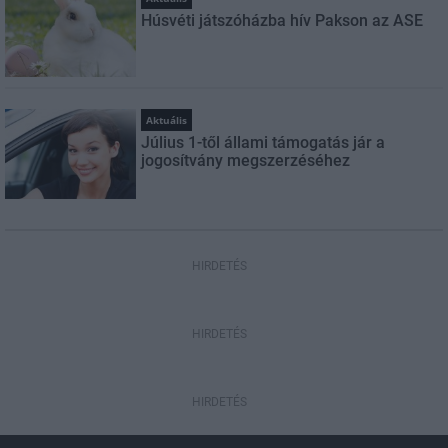
Húsvéti játszóházba hív Pakson az ASE
Aktuális
Július 1-től állami támogatás jár a
jogosítvány megszerzéséhez
HIRDETÉS
HIRDETÉS
HIRDETÉS