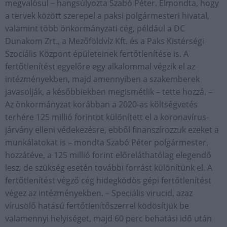
megvalósul – hangsúlyozta Szabó Péter. Elmondta, hogy
a tervek között szerepel a paksi polgármesteri hivatal,
valamint több önkormányzati cég, például a DC
Dunakom Zrt., a Mezőföldvíz Kft. és a Paks Kistérségi
Szociális Központ épületeinek fertőtlenítése is. A
fertőtlenítést egyelőre egy alkalommal végzik el az
intézményekben, majd amennyiben a szakemberek
javasolják, a későbbiekben megismétlik – tette hozzá. –
Az önkormányzat korábban a 2020-as költségvetés
terhére 125 millió forintot különített el a koronavírus-
járvány elleni védekezésre, ebből finanszírozzuk ezeket a
munkálatokat is – mondta Szabó Péter polgármester,
hozzátéve, a 125 millió forint előreláthatólag elegendő
lesz, de szükség esetén további forrást különítünk el. A
fertőtlenítést végző cég hidegködös gépi fertőtlenítést
végez az intézményekben. – Speciális virucid, azaz
vírusölő hatású fertőtlenítőszerrel ködösítjük be
valamennyi helyiséget, majd 60 perc behatási idő után