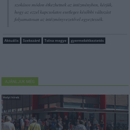
szokásos módon étkezhetnek az intézményben, kérjük,
hogy az ezzel kapcsolatos esetleges későbbi változást
folyamatosan az intézményvezetővel egyeztessék.
Aktuális
Szekszárd
Tolna megye
gyermekétkeztetés
AJÁNLJUK MÉG
Helyi hírek