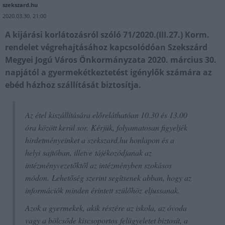
szekszard.hu
2020.03.30. 21:00
A kijárási korlátozásról szóló 71/2020.(III.27.) Korm.
rendelet végrehajtásához kapcsolódóan Szekszárd
Megyei Jogú Város Önkormányzata 2020. március 30.
napjától a gyermekétkeztetést igénylők számára az
ebéd házhoz szállítását biztosítja.
Az étel kiszállítására előreláthatóan 10.30 és 13.00
óra között kerül sor. Kérjük, folyamatosan figyeljék
hirdetményeinket a szekszard.hu honlapon és a
helyi sajtóban, illetve tájékozódjanak az
intézményvezetőktől az intézményben szokásos
módon. Lehetőség szerint segítsenek abban, hogy az
információk minden érintett szülőhöz eljussanak.
Azok a gyermekek, akik részére az iskola, az óvoda
vagy a bölcsőde kiscsoportos felügyeletet biztosít, a