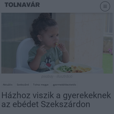
pixabay - illusztráció
Aktuális
Szekszárd
Tolna megye
gyermekétkeztetés
Házhoz viszik a gyerekeknek
az ebédet Szekszárdon