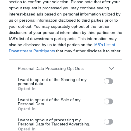
section to confirm your selection. Please note that after your
opt-out request is processed you may continue seeing
interest-based ads based on personal information utilized by
us or personal information disclosed to third parties prior to
your opt-out. You may separately opt-out of the further
disclosure of your personal information by third parties on the
IAB’s list of downstream participants. This information may
also be disclosed by us to third parties on the
IAB’s List of
Downstream Participants
that may further disclose it to other
third parties.
Please note that this website/app uses one or more Google
Personal Data Processing Opt Outs
services and may gather and store information including but
autópálya
útépítés
M1-es autópálya
Bicske
not limited to your visit or usage behaviour. You may click to
I want to opt-out of the Sharing of my
personal data.
M1 bővítés: már zajlik a teljesen új Bicske Kelet
grant or deny consent to Google and its third-party tags to
Opted In
csomópont építése
use your data for below specified purposes in below Google
consent section.
I want to opt-out of the Sale of my
Tizenegy meglévő csomópontot korszerűsít és négy új,
Personal Data.
különszintű csomópontot hoz létre az MKIF az M1-es
Opted In
bővítésénél.
I want to opt-out of processing my
Personal Data for Targeted Advertising.
Új gyalogosátkelők és jelzőlámpás
Opted In