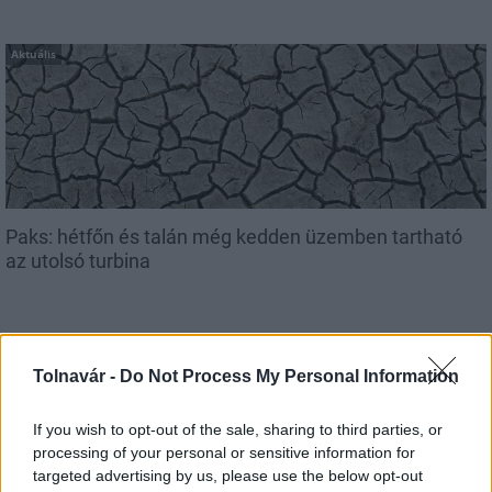
Aktuális
Paks: hétfőn és talán még kedden üzemben tartható
az utolsó turbina
Tolnavár -
Do Not Process My Personal Information
If you wish to opt-out of the sale, sharing to third parties, or
MAGYAR ÉPÍTŐK
processing of your personal or sensitive information for
targeted advertising by us, please use the below opt-out
Útépítés