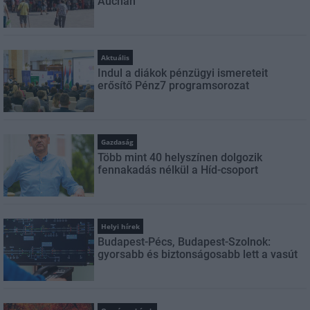
Auchan
Aktuális
Indul a diákok pénzügyi ismereteit
erősítő Pénz7 programsorozat
Gazdaság
Több mint 40 helyszínen dolgozik
fennakadás nélkül a Híd-csoport
Helyi hírek
Budapest-Pécs, Budapest-Szolnok:
gyorsabb és biztonságosabb lett a vasút