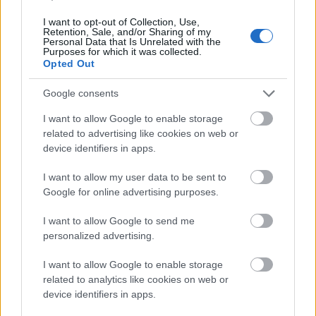
csomópont épül Angyalföldön
I want to opt-out of Collection, Use,
Retention, Sale, and/or Sharing of my
Personal Data that Is Unrelated with the
Purposes for which it was collected.
Opted Out
Másfélszeresére bővítik
Hódmezővásárhely jó hírű református
iskoláját
Google consents
I want to allow Google to enable storage
related to advertising like cookies on web or
Látványos építési szakasz indult be a
device identifiers in apps.
Flórián téri felüljárón
I want to allow my user data to be sent to
Google for online advertising purposes.
I want to allow Google to send me
Paks II.: Mit jelent az 5. blokk új
personalized advertising.
mérföldköve a felülvizsgálat
árnyékában?
I want to allow Google to enable storage
related to analytics like cookies on web or
device identifiers in apps.