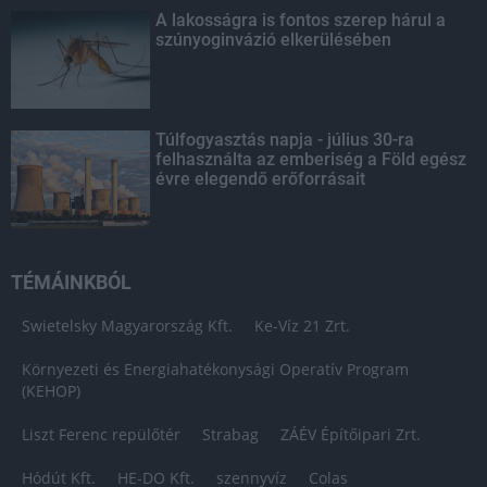
A lakosságra is fontos szerep hárul a
szúnyoginvázió elkerülésében
Túlfogyasztás napja - július 30-ra
felhasználta az emberiség a Föld egész
évre elegendő erőforrásait
TÉMÁINKBÓL
Swietelsky Magyarország Kft.
Ke-Víz 21 Zrt.
Környezeti és Energiahatékonysági Operatív Program
(KEHOP)
Liszt Ferenc repülőtér
Strabag
ZÁÉV Építőipari Zrt.
Hódút Kft.
HE-DO Kft.
szennyvíz
Colas