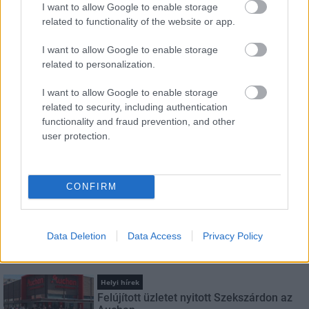
I want to allow Google to enable storage
HÍRLEVÉL
related to functionality of the website or app.
I want to allow Google to enable storage
Név
related to personalization.
I want to allow Google to enable storage
E-mail cím
related to security, including authentication
functionality and fraud prevention, and other
user protection.
Feliratkozom a hírlevélre és elfogadom az
adatvédelmi
szabályzatot!
CONFIRM
FELIRATKOZÁS
Data Deletion
Data Access
Privacy Policy
LEGNÉZETTEBB
Helyi hírek
Felújított üzletet nyitott Szekszárdon az