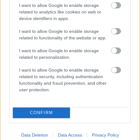
I want to allow Google to enable storage
related to analytics like cookies on web or
Épített öröksége megújításával is készül
device identifiers in apps.
Mohács a csata ötszázadik
évfordulójára
I want to allow Google to enable storage
related to functionality of the website or app.
I want to allow Google to enable storage
related to personalization.
HÍRLEVÉL
I want to allow Google to enable storage
related to security, including authentication
Név
functionality and fraud prevention, and other
user protection.
E-mail cím
CONFIRM
Feliratkozom a hírlevélre és elfogadom az
adatvédelmi
szabályzatot!
Data Deletion
Data Access
Privacy Policy