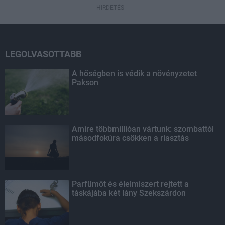
HIRDETÉS
LEGOLVASOTTABB
A hőségben is védik a növényzetet
Pakson
Amire többmillióan vártunk: szombattól
másodfokúra csökken a riasztás
Parfümöt és élelmiszert rejtett a
táskájába két lány Szekszárdon