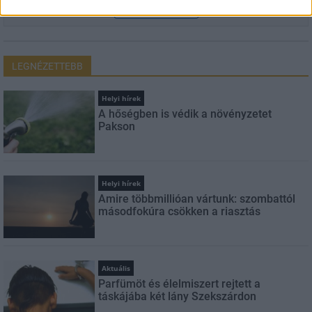
FELIRATKOZÁS
LEGNÉZETTEBB
Helyi hírek
A hőségben is védik a növényzetet
Pakson
Helyi hírek
Amire többmillióan vártunk: szombattól
másodfokúra csökken a riasztás
Aktuális
Parfümöt és élelmiszert rejtett a
táskájába két lány Szekszárdon