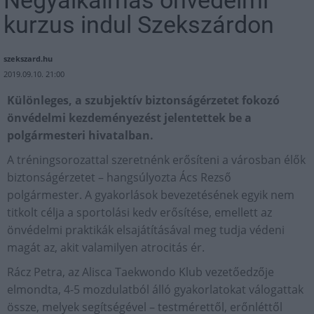
kurzus indul Szekszárdon
szekszard.hu
2019.09.10. 21:00
Különleges, a szubjektív biztonságérzetet fokozó
önvédelmi kezdeményezést jelentettek be a
polgármesteri hivatalban.
A tréningsorozattal szeretnénk erősíteni a városban élők
biztonságérzetet – hangsúlyozta Ács Rezső
polgármester. A gyakorlások bevezetésének egyik nem
titkolt célja a sportolási kedv erősítése, emellett az
önvédelmi praktikák elsajátításával meg tudja védeni
magát az, akit valamilyen atrocitás ér.
Rácz Petra, az Alisca Taekwondo Klub vezetőedzője
elmondta, 4-5 mozdulatból álló gyakorlatokat válogattak
össze, melyek segítségével – testmérettől, erőnléttől