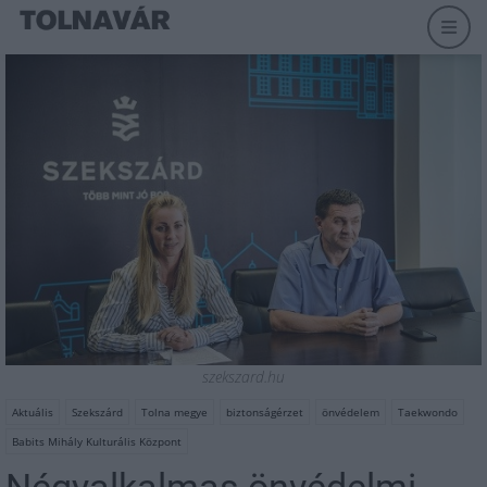
szekszard.hu
Aktuális
Szekszárd
Tolna megye
biztonságérzet
önvédelem
Taekwondo
Babits Mihály Kulturális Központ
Négyalkalmas önvédelmi