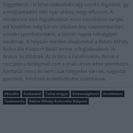
függetlenül – ki lehet szabadulni egy szorító fogásból, így
a megtámadott időt nyer ahhoz, hogy elfusson. A
minikurzus első foglalkozását most szombaton tartják,
ezt követően még három alkalom lesz szeptemberben,
szintén szombatonként, a szüreti napok hétvégéjén
vasárnap. A helyszín minden alkalommal a Babits Mihály
Kulturális Központ Bödő terme, a foglalkozások 16
órakor kezdődnek. Az órákra a Facebookon, illetve a
racz.petra.tkd@gmail.com
e-mail címen lehet jelentkezni.
Korhatár nincs és nem csak hölgyeket várnak, nagyobb
gyerekek, felnőttek érdeklődésére számítanak.
Aktuális
Szekszárd
Tolna megye
biztonságérzet
önvédelem
Taekwondo
Babits Mihály Kulturális Központ