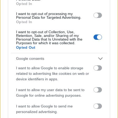
Opted In
HE-DO
BKK
KM Építő Kft.
Főmterv Mérnöki Tervező Zrt.
Látványos építési szakasz indult be a Flórián téri
I want to opt-out of processing my
felüljárón
Personal Data for Targeted Advertising.
Opted In
A tartós nyári hőség jelentős kihívás elé állítja a KM Építőt,
ennek ellenére folyamatosan halad az aszfaltozás.
I want to opt-out of Collection, Use,
Retention, Sale, and/or Sharing of my
Personal Data that Is Unrelated with the
Purposes for which it was collected.
Paks II.: Mit jelent az 5. blokk új
Opted Out
mérföldköve a felülvizsgálat
árnyékában?
Google consents
I want to allow Google to enable storage
Elkészült a Liszt Ferenc repülőtér
related to advertising like cookies on web or
közelében lévő logisztikai bázis út- és
device identifiers in apps.
közműhálózatának fejlesztése
I want to allow my user data to be sent to
Google for online advertising purposes.
Látlelet a hazai víziközművekről?
I want to allow Google to send me
Egyetlen, fél évszázados vezetéken
múlt Bicske vízellátása
personalized advertising.