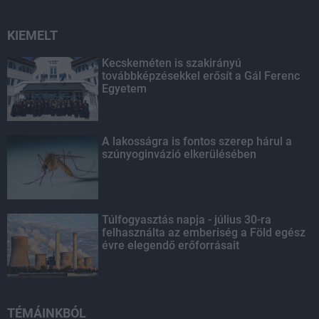
KIEMELT
Kecskeméten is szakirányú
továbbképzésekkel erősít a Gál Ferenc
Egyetem
A lakosságra is fontos szerep hárul a
szúnyoginvázió elkerülésében
Túlfogyasztás napja - július 30-ra
felhasználta az emberiség a Föld egész
évre elegendő erőforrásait
TÉMÁINKBÓL