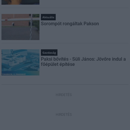
Aktuális
Sorompót rongáltak Pakson
Gazdaság
Paksi bővítés - Süli János: Jövőre indul a
főépület építése
HIRDETÉS
HIRDETÉS