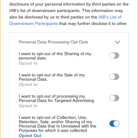
disclosure of your personal information by third parties on the
IAB’s list of downstream participants. This information may
also be disclosed by us to third parties on the
IAB’s List of
Tata
műemlékfelújítás
műemlék
restaurálás
Downstream Participants
that may further disclose it to other
Történelmi táj, amelynek minden köve mesél –
third parties.
megújul a tatai Angolkert
Please note that this website/app uses one or more Google
Personal Data Processing Opt Outs
A projekt részeként megújulnak a területen található
services and may gather and store information including but
műemlékek, köztük a különleges Műromok, valamint a közeli
not limited to your visit or usage behaviour. You may click to
I want to opt-out of the Sharing of my
personal data.
Várkanyarban álló Nepomuki Szent János híd és szobor is.
grant or deny consent to Google and its third-party tags to
Opted In
use your data for below specified purposes in below Google
consent section.
M1 bővítés: már zajlik a teljesen új
I want to opt-out of the Sale of my
Bicske Kelet csomópont építése
Personal Data.
Opted In
I want to opt-out of processing my
Personal Data for Targeted Advertising.
Opted In
Új gyalogosátkelők és jelzőlámpás
csomópont épül Angyalföldön
I want to opt-out of Collection, Use,
Retention, Sale, and/or Sharing of my
Personal Data that Is Unrelated with the
Purposes for which it was collected.
Opted Out