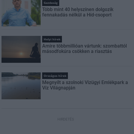
Gazdaság
Több mint 40 helyszínen dolgozik
fennakadás nélkül a Híd-csoport
Helyi hírek
Amire többmillióan vártunk: szombattól
másodfokúra csökken a riasztás
Országos hírek
Megnyílt a szolnoki Vízügyi Emlékpark a
Víz Világnapján
HIRDETÉS