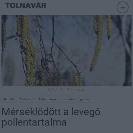
MTI Fotó - illusztráció
Aktuális
Szekszárd
Tolna megye
csapadék
pollen
Mérséklődött a levegő
pollentartalma