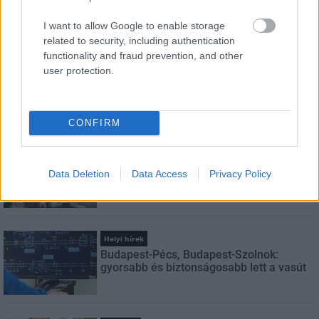
Feliratkozom a hírlevélre és elfogadom az
adatvédelmi
I want to allow Google to enable storage
szabályzatot!
related to security, including authentication
functionality and fraud prevention, and other
FELIRATKOZÁS
user protection.
LEGNÉZETTEBB
CONFIRM
Aktuális
Indul a diákok pénzügyi ismereteit
Data Deletion
Data Access
Privacy Policy
erősítő Pénz7 programsorozat
Helyi hírek
Budapest-Pécs, Budapest-Szolnok:
gyorsabb és biztonságosabb lett a vasút