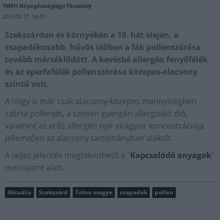
TMKH Népegészségügyi Főosztály
2019.05.17. 16:07
Szekszárdon és környékén a 19. hét elején, a
csapadékosabb, hűvös időben a fák pollenszórása
tovább mérséklődött. A kevésbé allergén fenyőfélék
és az eperfafélék pollenszórása közepes-alacsony
szintű volt.
A tölgy is már csak alacsony-közepes mennyiségben
szórta pollenjét, a szintén gyengén allergizáló dió,
valamint az erős allergén nyír virágpor koncentrációja
jellemzően az alacsony tartományban alakult.
A teljes jelentés megtekinthető a "
Kapcsolódó anyagok
"
menüpont alatt.
Aktuális
Szekszárd
Tolna megye
csapadék
pollen