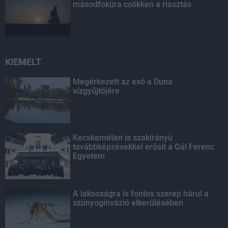
másodfokúra csökken a riasztás
KIEMELT
Megérkezett az eső a Duna
vízgyűjtőjére
Kecskeméten is szakirányú
továbbképzésekkel erősít a Gál Ferenc
Egyetem
A lakosságra is fontos szerep hárul a
szúnyoginvázió elkerülésében