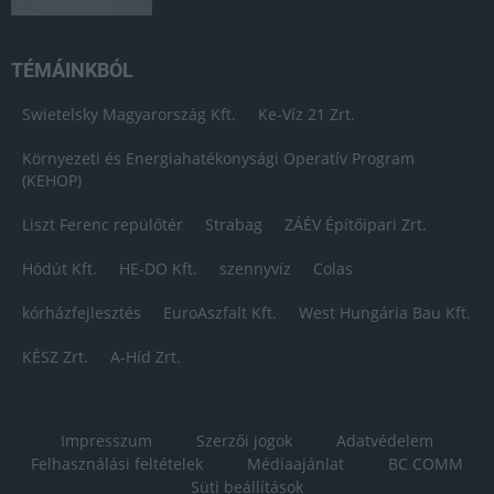
TÉMÁINKBÓL
Swietelsky Magyarország Kft.
Ke-Víz 21 Zrt.
Környezeti és Energiahatékonysági Operatív Program
(KEHOP)
Liszt Ferenc repülőtér
Strabag
ZÁÉV Építőipari Zrt.
Hódút Kft.
HE-DO Kft.
szennyvíz
Colas
kórházfejlesztés
EuroAszfalt Kft.
West Hungária Bau Kft.
KÉSZ Zrt.
A-Híd Zrt.
Impresszum
Szerzői jogok
Adatvédelem
Felhasználási feltételek
Médiaajánlat
BC COMM
Süti beállítások