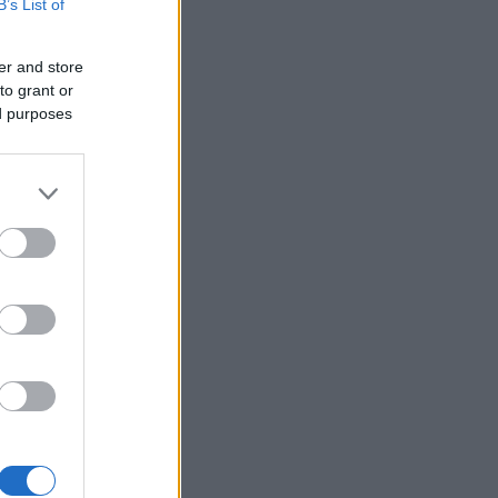
B’s List of
er and store
to grant or
ed purposes