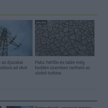
Aktuális
 az éjszakai
Paks: hétfőn és talán még
odásra ad okot
kedden üzemben tartható az
utolsó turbina