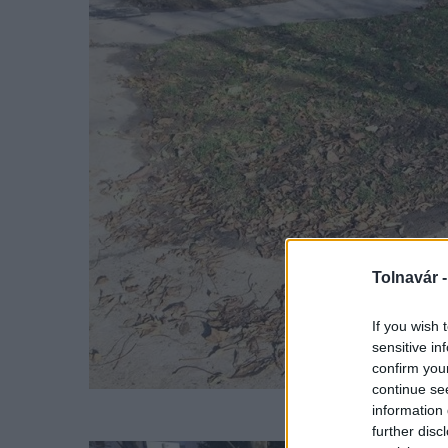
Tolnavár 
If you wish 
sensitive in
confirm you
continue se
information 
further disc