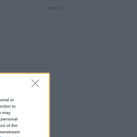
HIRDETÉS
sonal or
ection to
ou may
 personal
out of the
 downstream