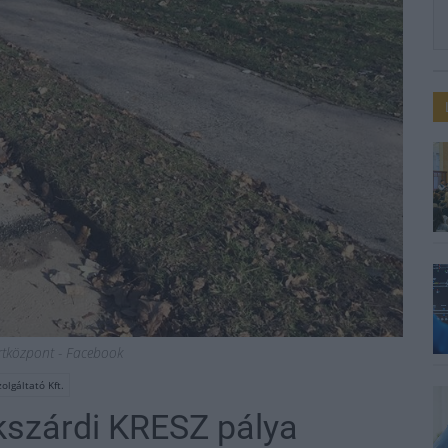
rtközpont - Facebook
olgáltató Kft.
ekszárdi KRESZ pálya