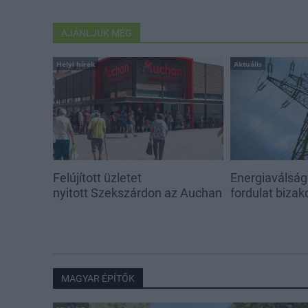
AJÁNLJUK MÉG
Helyi hírek
Aktuális
Felújított üzletet
Energiaválság:
nyitott Szekszárdon az Auchan
fordulat bizak
MAGYAR ÉPÍTŐK