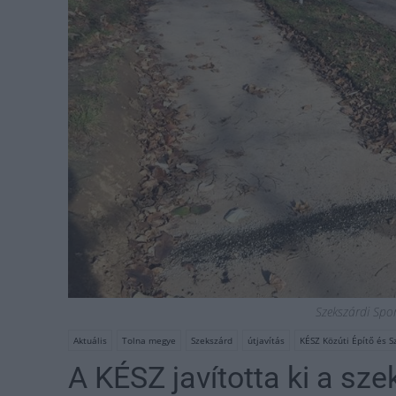
Szekszárdi Spo
Aktuális
Tolna megye
Szekszárd
útjavítás
KÉSZ Közúti Építő és Sz
A KÉSZ javította ki a sz