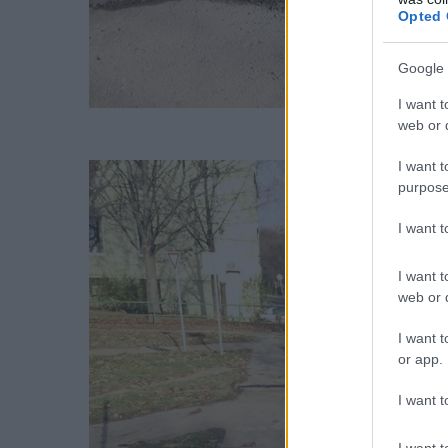
Opted 
Google 
I want t
web or d
I want t
purpose
I want 
I want t
web or d
I want t
or app.
I want t
I want t