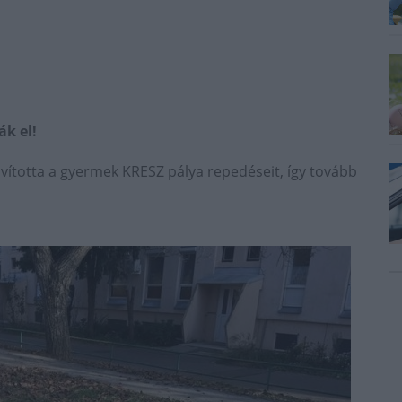
ák el!
javította a gyermek KRESZ pálya repedéseit, így tovább