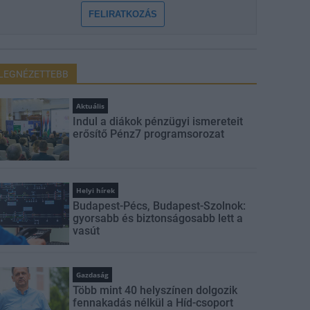
FELIRATKOZÁS
LEGNÉZETTEBB
Aktuális
Indul a diákok pénzügyi ismereteit
erősítő Pénz7 programsorozat
Helyi hírek
Budapest-Pécs, Budapest-Szolnok:
gyorsabb és biztonságosabb lett a
vasút
Gazdaság
Több mint 40 helyszínen dolgozik
fennakadás nélkül a Híd-csoport