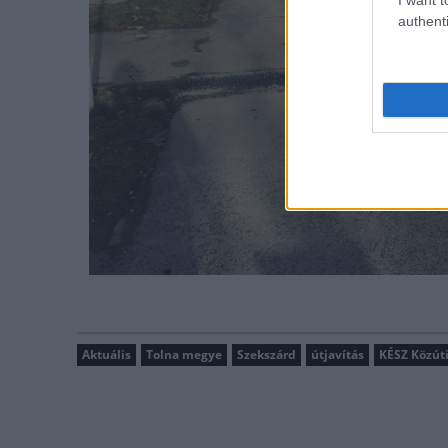
authenti
Aktuális
Tolna megye
Szekszárd
útjavítás
KÉSZ Közúti