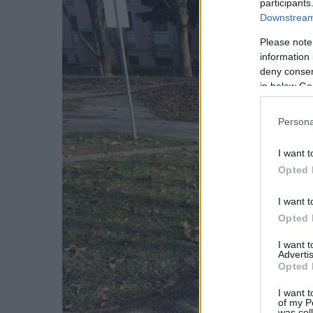
participants
Downstream 
Please note
information 
deny consent
in below Go
Persona
I want t
Opted 
I want t
Opted 
I want 
Advertis
Opted 
I want t
of my P
was col