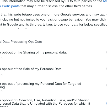
. This information may also be disclosed by us to third parties on the
IA
Participants
that may further disclose it to other third parties.
 that this website/app uses one or more Google services and may gath
including but not limited to your visit or usage behaviour. You may click 
 to Google and its third-party tags to use your data for below specifi
ogle consent section.
l Data Processing Opt Outs
o opt-out of the Sharing of my personal data.
In
o opt-out of the Sale of my Personal Data.
In
to opt-out of processing my Personal Data for Targeted
ing.
In
o opt-out of Collection, Use, Retention, Sale, and/or Sharing
ersonal Data that Is Unrelated with the Purposes for which it
lected.