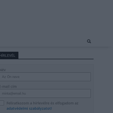
HÍRLEVÉL
Név
E-mail cím
Feliratkozom a hírlevélre és elfogadom az
adatvédelmi szabályzatot!