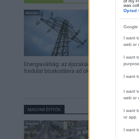
of my P
was col
Opted 
Aktuális
Aktuális
Google 
I want t
web or d
I want t
Energiaválság: az éjszakai
Paks: hétfőn 
purpose
fordulat bizakodásra ad okot
kedden üzemb
I want 
utolsó turbina
I want t
web or d
MAGYAR ÉPÍTŐK
I want t
or app.
Útépítés
I want t