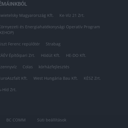
ÉMÁINKBÓL
Swietelsky Magyarország Kft.
Ke-Víz 21 Zrt.
Környezeti és Energiahatékonysági Operatív Program
(KEHOP)
Liszt Ferenc repülőtér
Strabag
ZÁÉV Építőipari Zrt.
Hódút Kft.
HE-DO Kft.
szennyvíz
Colas
kórházfejlesztés
EuroAszfalt Kft.
West Hungária Bau Kft.
KÉSZ Zrt.
A-Híd Zrt.
BC COMM
Süti beállítások