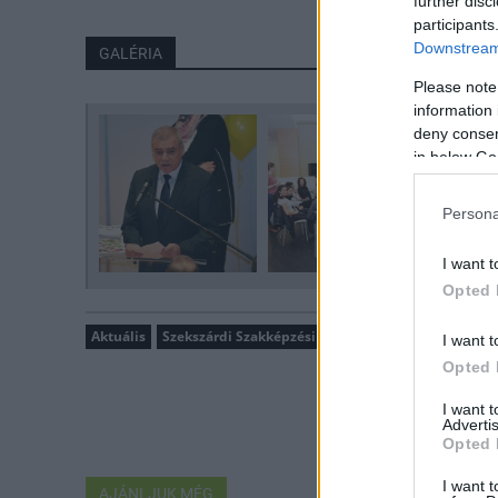
further disc
participants
Downstream 
GALÉRIA
Please note
information 
deny consent
in below Go
Persona
I want t
Opted 
Aktuális
Szekszárdi Szakképzési Centrum
Jövőd záloga Pá
I want t
Opted 
I want 
Advertis
Opted 
I want t
AJÁNLJUK MÉG