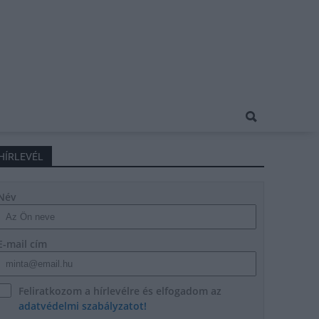
HÍRLEVÉL
Név
E-mail cím
Feliratkozom a hírlevélre és elfogadom az
adatvédelmi szabályzatot!