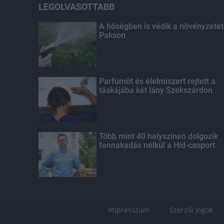
LEGOLVASOTTABB
A hőségben is védik a növényzetet
Pakson
Parfümöt és élelmiszert rejtett a
táskájába két lány Szekszárdon
Több mint 40 helyszínen dolgozik
fennakadás nélkül a Híd-csoport
Impresszum
Szerzői jogok