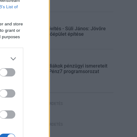
 downstream
B’s List of
Gazdaság
er and store
Paksi bővítés - Süli János: Jövőre
to grant or
indul a főépület építése
ed purposes
Aktuális
Indul a diákok pénzügyi ismereteit
erősítő Pénz7 programsorozat
HIRDETÉS
HIRDETÉS