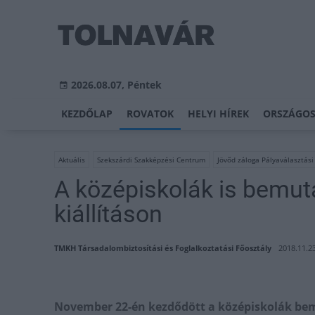
2026.08.07, Péntek
KEZDŐLAP
ROVATOK
HELYI HÍREK
ORSZÁGOS
Aktuális
Szekszárdi Szakképzési Centrum
Jövőd záloga Pályaválasztási 
A középiskolák is bemut
kiállításon
TMKH Társadalombiztosítási és Foglalkoztatási Főosztály
2018.11.23
November 22-én kezdődött a középiskolák bem