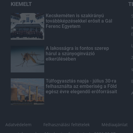
KIEMELT
T
Kecskeméten is szakirányú
továbbképzésekkel erősít a Gál
Ferenc Egyetem
A lakosságra is fontos szerep
hárul a szúnyoginvázió
elkerülésében
Túlfogyasztás napja - július 30-ra
felhasználta az emberiség a Föld
egész évre elegendő erőforrásait
Adatvédelem
Felhasználási feltételek
Médiaajánlat