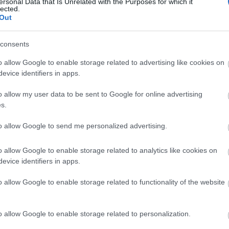
ersonal Data that Is Unrelated with the Purposes for which it
lected.
Out
Aktuális
consents
o allow Google to enable storage related to advertising like cookies on
evice identifiers in apps.
o allow my user data to be sent to Google for online advertising
és talán még
Az atomerőmű egyetlen
s.
en tartható az
hatása a környezetre, hogy a
to allow Google to send me personalized advertising.
Duna vizét némileg felmelegíti
o allow Google to enable storage related to analytics like cookies on
evice identifiers in apps.
o allow Google to enable storage related to functionality of the website
Paks II.: Mit jelent az 5. blokk új
mérföldköve a felülvizsgálat
o allow Google to enable storage related to personalization.
árnyékában?