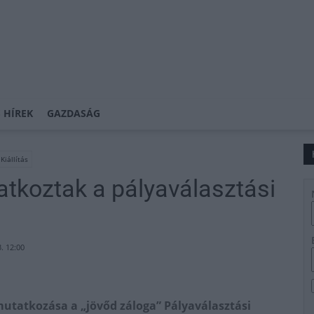
 HÍREK
GAZDASÁG
Kiállítás
atkoztak a pályaválasztási
. 12:00
utatkozása a „jövőd záloga” Pályaválasztási