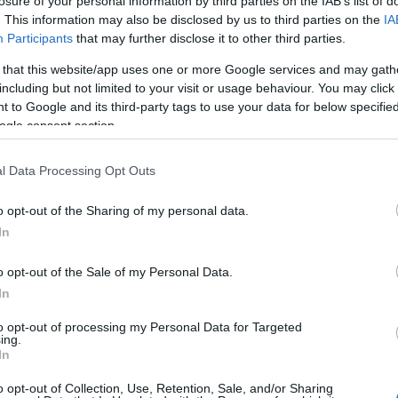
losure of your personal information by third parties on the IAB’s list of
. This information may also be disclosed by us to third parties on the
IA
Participants
that may further disclose it to other third parties.
 that this website/app uses one or more Google services and may gath
including but not limited to your visit or usage behaviour. You may click 
 to Google and its third-party tags to use your data for below specifi
ogle consent section.
l Data Processing Opt Outs
o opt-out of the Sharing of my personal data.
In
lyaválasztási Kiállítás
o opt-out of the Sale of my Personal Data.
In
to opt-out of processing my Personal Data for Targeted
ing.
In
o opt-out of Collection, Use, Retention, Sale, and/or Sharing