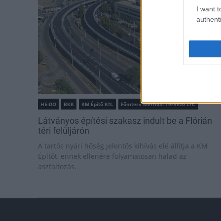
I want t
authenti
HE-DO
BKK
KM Építő Kft.
Főmterv Mérnöki Tervező Zrt.
Látványos építési szakasz indult be a Flórián
téri felüljárón
A tartós nyári hőség jelentős kihívás elé állítja a KM
Építőt, ennek ellenére folyamatosan halad az
aszfaltozás.