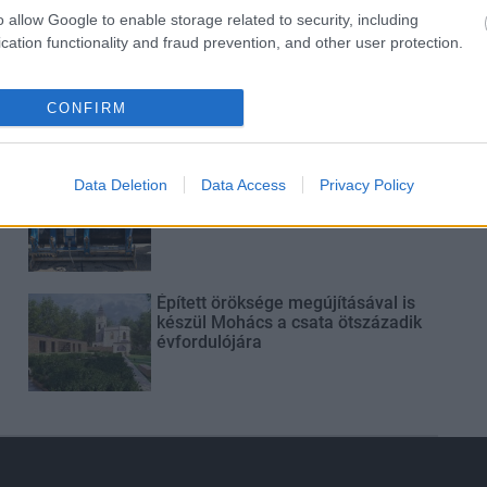
o allow Google to enable storage related to security, including
cation functionality and fraud prevention, and other user protection.
Elkészült a Liszt Ferenc repülőtér
közelében lévő logisztikai bázis út-
és közműhálózatának fejlesztése
CONFIRM
Látlelet a hazai víziközművekről?
Data Deletion
Data Access
Privacy Policy
Egyetlen, fél évszázados
vezetéken múlt Bicske vízellátása
Épített öröksége megújításával is
készül Mohács a csata ötszázadik
évfordulójára