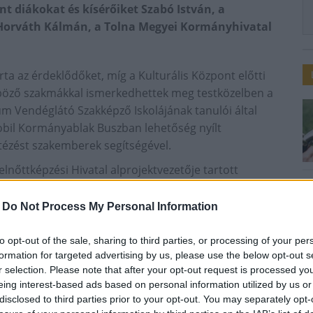
t diákokat és kísérőiket Szabó István, a
 Horváth Kálmán, a Tolna Megyei Kormányhivatal
ta az érdeklődőket, míg a Kulturális Központ előtti
önböző szakmákkal ismerkedhettek meg testközelben a
m Vendéglátó Szakképző Iskolájának tanulói által
mobil Kormányablak Buszban lehetőség nyílt
ézést szakemberek segítségével.
lnőttképzési Hivatal alprojektvezetője tartott
l, a pályaválasztás folyamatáról.
-
Do Not Process My Personal Information
ntációs sziget nyújtotta lehetőségeket, ahol szakmai
mereti kérdőívekkel, valamint az önismeret
to opt-out of the sale, sharing to third parties, or processing of your per
llaláshoz kapcsolódó hasznos tanácsokkal várták őket
formation for targeted advertising by us, please use the below opt-out s
r selection. Please note that after your opt-out request is processed y
eing interest-based ads based on personal information utilized by us or
is folytatódik, pénteken 9.00-16.00 óráig, szombaton
disclosed to third parties prior to your opt-out. You may separately opt-