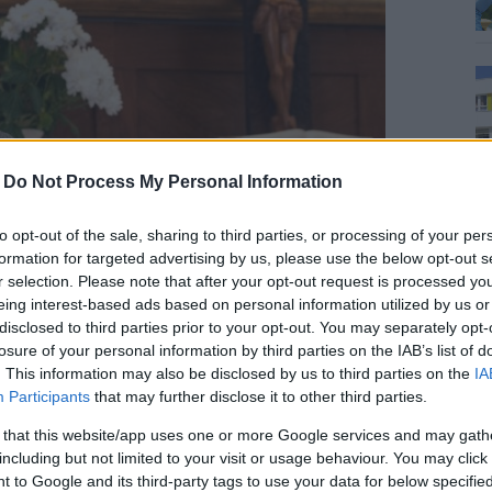
-
Do Not Process My Personal Information
to opt-out of the sale, sharing to third parties, or processing of your per
formation for targeted advertising by us, please use the below opt-out s
r selection. Please note that after your opt-out request is processed y
eing interest-based ads based on personal information utilized by us or
disclosed to third parties prior to your opt-out. You may separately opt-
losure of your personal information by third parties on the IAB’s list of
. This information may also be disclosed by us to third parties on the
IA
amegye.hu
Participants
that may further disclose it to other third parties.
 that this website/app uses one or more Google services and may gath
t a civileknek sok esetben közvetlenül is tud
including but not limited to your visit or usage behaviour. You may click 
eken keresztül járul hozzá boldogulásukhoz.
 to Google and its third-party tags to use your data for below specifi