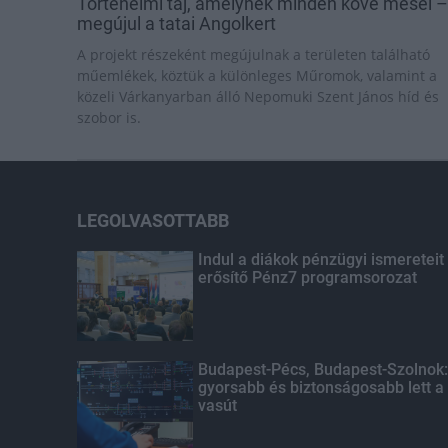
Történelmi táj, amelynek minden köve mesél –
megújul a tatai Angolkert
A projekt részeként megújulnak a területen található
műemlékek, köztük a különleges Műromok, valamint a
közeli Várkanyarban álló Nepomuki Szent János híd és
szobor is.
LEGOLVASOTTABB
Indul a diákok pénzügyi ismereteit
erősítő Pénz7 programsorozat
Budapest-Pécs, Budapest-Szolnok:
gyorsabb és biztonságosabb lett a
vasút