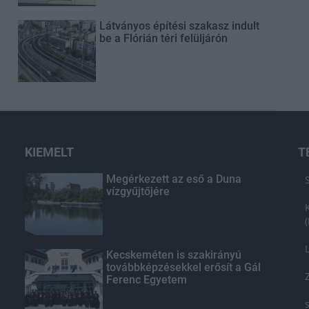
Látványos építési szakasz indult
be a Flórián téri felüljárón
KIEMELT
T
Megérkezett az eső a Duna
vízgyűjtőjére
Kecskeméten is szakirányú
továbbképzésekkel erősít a Gál
Ferenc Egyetem