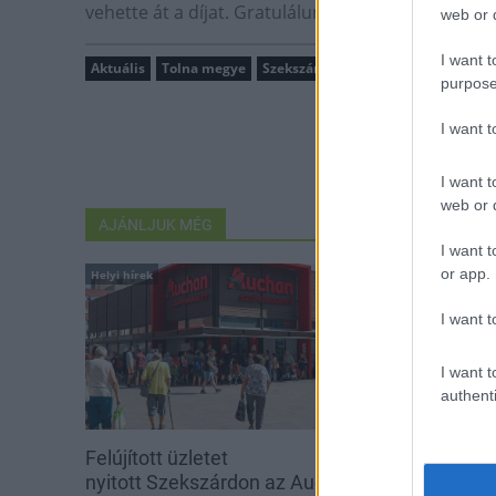
vehette át a díjat. Gratulálunk neki ezúton is!
web or d
I want t
Aktuális
Tolna megye
Szekszárd
centenárium
vakok é
purpose
I want 
I want t
web or d
AJÁNLJUK MÉG
I want t
or app.
Helyi hírek
Aktuális
I want t
I want t
authenti
Felújított üzletet
Energiaválság:
nyitott Szekszárdon az Auchan
fordulat bizak