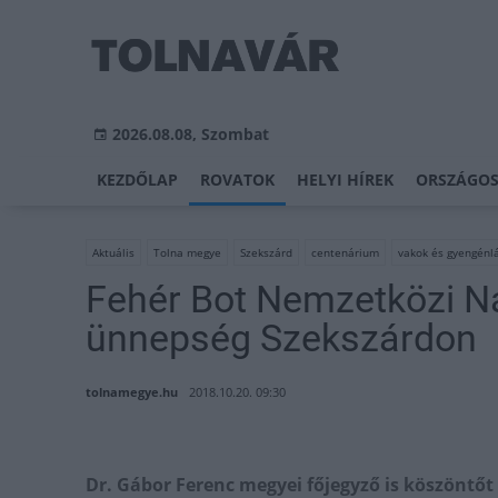
2026.08.08, Szombat
KEZDŐLAP
ROVATOK
HELYI HÍREK
ORSZÁGOS
Aktuális
Tolna megye
Szekszárd
centenárium
vakok és gyengénl
Fehér Bot Nemzetközi Na
ünnepség Szekszárdon
tolnamegye.hu
2018.10.20. 09:30
Dr. Gábor Ferenc megyei főjegyző is köszöntő