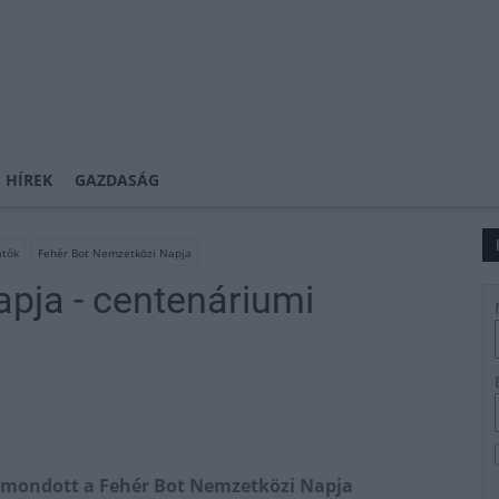
 HÍREK
GAZDASÁG
átók
Fehér Bot Nemzetközi Napja
pja - centenáriumi
t mondott a Fehér Bot Nemzetközi Napja