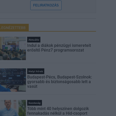
FELIRATKOZÁS
LEGNÉZETTEBB
Aktuális
Indul a diákok pénzügyi ismereteit
erősítő Pénz7 programsorozat
Helyi hírek
Budapest-Pécs, Budapest-Szolnok:
gyorsabb és biztonságosabb lett a
vasút
Gazdaság
Több mint 40 helyszínen dolgozik
fennakadás nélkül a Híd-csoport