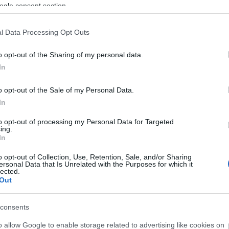
ogle consent section.
 látott valóság, és a vakok, gyengénlátók által érzékelt
zerűsítünk egyre több helyen úgy, hogy az mindenki
l Data Processing Opt Outs
legyen. Ezért is fordítunk kiemelt figyelmet a
lősséget vállaljanak egymás iránt. Ezért óvjuk az
o opt-out of the Sharing of my personal data.
ra ismerős, jellegzetes és otthonos legyen. Olyan
In
ogy megyénkben 1800 vak ember él, egynegyedük
o opt-out of the Sale of my Personal Data.
In
ndta, az egyesület számos képzéssel, tanácsadással,
to opt-out of processing my Personal Data for Targeted
ing.
nnapjait. Sok száz óra szemléletformáló érzékenyítő
In
mai fiatalok befogadóak a probléma tekintetében.
o opt-out of Collection, Use, Retention, Sale, and/or Sharing
akult meg és ma is rendkívül erős, hatékonyan működő
ersonal Data that Is Unrelated with the Purposes for which it
lected.
. A Fehér bot napjához kapcsolódóan két hetes
Out
több településén a látássérültek problémáira.
consents
ezet életét mutatta be, majd sor került a Dr. Thész
sébet Caritas Alapítvány elnöke, Kovács Jánosné
o allow Google to enable storage related to advertising like cookies on