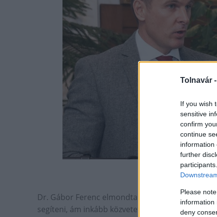
Tolnavár 
If you wish 
sensitive in
confirm you
continue se
information 
further disc
participants
toln
Downstream 
Please note
Dr. Gábor Ferenc elmondta: a megyei önkormányza
information 
segíteni, ám inkább közvetett módon, más terület
deny consent