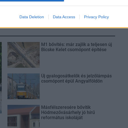
utolsó turbina
Data Deletion
Data Access
Privacy Policy
M1 bővítés: már zajlik a teljesen új
Bicske Kelet csomópont építése
Új gyalogosátkelők és jelzőlámpás
csomópont épül Angyalföldön
Másfélszeresére bővítik
Hódmezővásárhely jó hírű
református iskoláját