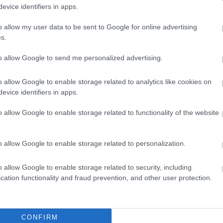
evice identifiers in apps.
o allow my user data to be sent to Google for online advertising
s gyengénlátók
Fehér Bot Nemzetközi Napja
s.
to allow Google to send me personalized advertising.
o allow Google to enable storage related to analytics like cookies on
evice identifiers in apps.
o allow Google to enable storage related to functionality of the website
Aktuális
o allow Google to enable storage related to personalization.
o allow Google to enable storage related to security, including
cation functionality and fraud prevention, and other user protection.
 az éjszakai
Paks: hétfőn és talán még
odásra ad okot
kedden üzemben tartható az
CONFIRM