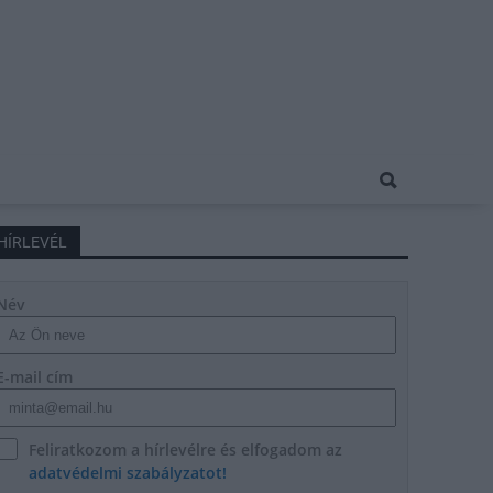
HÍRLEVÉL
Név
E-mail cím
Feliratkozom a hírlevélre és elfogadom az
adatvédelmi szabályzatot!