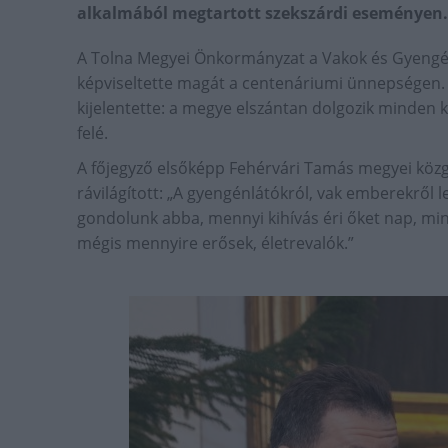
alkalmából megtartott szekszárdi eseményen.
A Tolna Megyei Önkormányzat a Vakok és Gyengé
képviseltette magát a centenáriumi ünnepségen.
kijelentette: a megye elszántan dolgozik minden k
felé.
A főjegyző elsőképp Fehérvári Tamás megyei közgy
rávilágított: „A gyengénlátókról, vak emberekről 
gondolunk abba, mennyi kihívás éri őket nap, min
mégis mennyire erősek, életrevalók.”