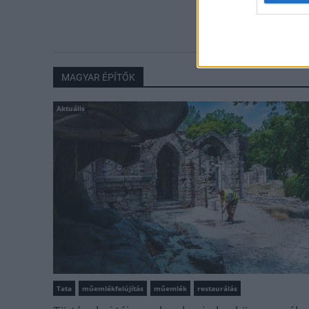
MAGYAR ÉPÍTŐK
Aktuális
Tata
műemlékfelújítás
műemlék
restaurálás