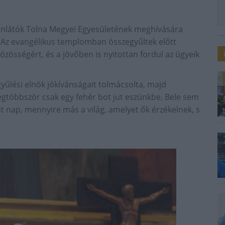
nlátók Tolna Megyei Egyesületének meghívására
 Az evangélikus templomban összegyűltek előtt
özösségért, és a jövőben is nyitottan fordul az ügyeik
űlési elnök jókívánságait tolmácsolta, majd
legtöbbször csak egy fehér bot jut eszünkbe. Bele sem
t nap, mennyire más a világ, amelyet ők érzékelnek, s