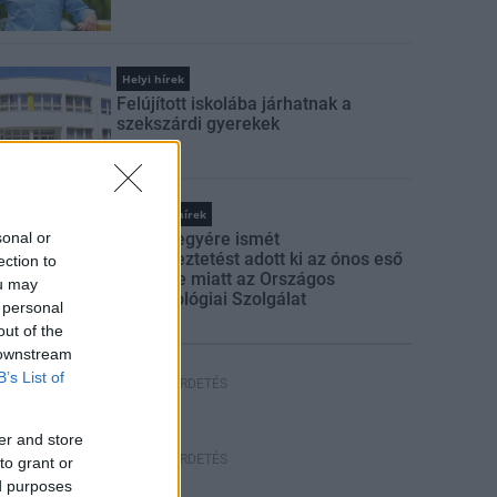
Helyi hírek
Felújított iskolába járhatnak a
szekszárdi gyerekek
Országos hírek
sonal or
Több megyére ismét
figyelmeztetést adott ki az ónos eső
ection to
veszélye miatt az Országos
ou may
Meteorológiai Szolgálat
 personal
out of the
 downstream
B’s List of
HIRDETÉS
er and store
HIRDETÉS
to grant or
ed purposes