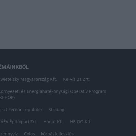
ÉMÁINKBÓL
Swietelsky Magyarország Kft.
Ke-Víz 21 Zrt.
Környezeti és Energiahatékonysági Operatív Program
(KEHOP)
Liszt Ferenc repülőtér
Strabag
ZÁÉV Építőipari Zrt.
Hódút Kft.
HE-DO Kft.
szennyvíz
Colas
kórházfejlesztés