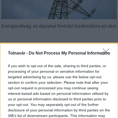
Energiaválság: az éjszakai fordulat bizakodásra ad okot
Tolnavár -
Do Not Process My Personal Information
Aktuális
If you wish to opt-out of the sale, sharing to third parties, or
processing of your personal or sensitive information for
targeted advertising by us, please use the below opt-out
section to confirm your selection. Please note that after your
opt-out request is processed you may continue seeing
interest-based ads based on personal information utilized by
us or personal information disclosed to third parties prior to
your opt-out. You may separately opt-out of the further
Paks: hétfőn és talán még kedden üzemben tartható
disclosure of your personal information by third parties on the
az utolsó turbina
IAB’s list of downstream participants. This information may