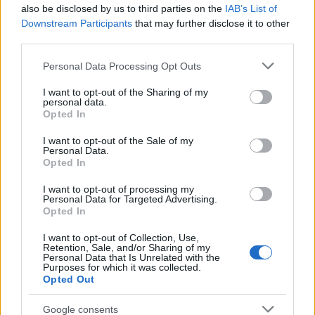
also be disclosed by us to third parties on the
IAB’s List of
Downstream Participants
that may further disclose it to other
third parties.
Please note that this website/app uses one or more Google
Personal Data Processing Opt Outs
services and may gather and store information including but
not limited to your visit or usage behaviour. You may click to
I want to opt-out of the Sharing of my
MAGYAR ÉPÍTŐK
personal data.
grant or deny consent to Google and its third-party tags to
Opted In
use your data for below specified purposes in below Google
Útépítés
consent section.
I want to opt-out of the Sale of my
Personal Data.
Opted In
I want to opt-out of processing my
Personal Data for Targeted Advertising.
Opted In
I want to opt-out of Collection, Use,
Retention, Sale, and/or Sharing of my
Personal Data that Is Unrelated with the
Purposes for which it was collected.
Opted Out
Google consents