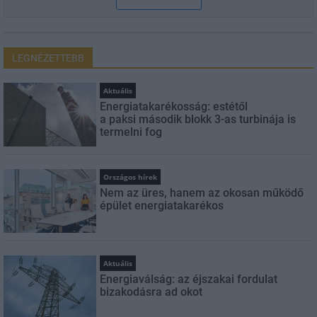
LEGNÉZETTEBB
Aktuális
Energiatakarékosság: estétől
a paksi második blokk 3-as turbinája is
termelni fog
Országos hírek
Nem az üres, hanem az okosan működő
épület energiatakarékos
Aktuális
Energiaválság: az éjszakai fordulat
bizakodásra ad okot