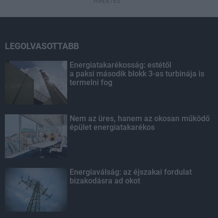
HIRDETÉS
LEGOLVASOTTABB
Energiatakarékosság: estétől
a paksi második blokk 3-as turbinája is
termelni fog
Nem az üres, hanem az okosan működő
épület energiatakarékos
Energiaválság: az éjszakai fordulat
bizakodásra ad okot