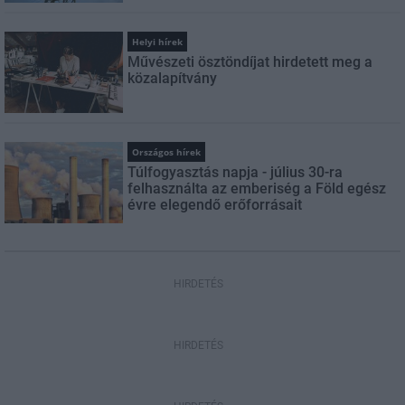
Helyi hírek
Művészeti ösztöndíjat hirdetett meg a
közalapítvány
Országos hírek
Túlfogyasztás napja - július 30-ra
felhasználta az emberiség a Föld egész
évre elegendő erőforrásait
HIRDETÉS
HIRDETÉS