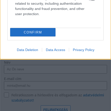
related to security, including authentication
functionality and fraud prevention, and other
Történelmi táj, amelynek minden köve
mesél – megújul a tatai Angolkert
user protection.
CONFIRM
HÍRLEVÉL
Data Deletion
Data Access
Privacy Policy
Név
E-mail cím
Feliratkozom a hírlevélre és elfogadom az
adatvédelmi
szabályzatot!
FELIRATKOZÁS