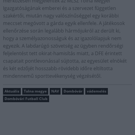
mérkőzésén megjelentek az MLSZ Tolna Megyei
Igazgatóságának emberei és a szervezet független
szakértői, miután nagy valószínűséggel egy korábbi
meccset megóvott a gárda egyik ellenfele. A játékosok
ellenőrzése során legalább hármójukról az derült ki,
hogy a személyazonosságuk és az igazolólapjuk nem
egyezik. A labdarúgó szövetség az ügyben rendőrségi
feljelentést tett okirat-hamisítás miatt, a DFE érintett
csapatait pontlevonással sújtotta, az egyesület elnökét
és két edzőjét hosszabb-rövidebb időre eltiltotta
mindennemű sporttevékenység végzésétől.
Aktuális
Tolna megye
NAV
Dombóvár
vádemelés
Dombóvári Futball Club