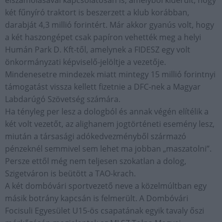
elszámolásával kapcsolatosan is, amelyből kiderült, hogy
két fűnyíró traktort is beszerzett a klub korábban,
darabját 4,3 millió forintért. Már akkor gyanús volt, hogy
a két haszongépet csak papíron vehették meg a helyi
Humán Park D. Kft-től, amelynek a FIDESZ egy volt
önkormányzati képviselő-jelöltje a vezetője.
Mindenesetre mindezek miatt mintegy 15 millió forintnyi
támogatást vissza kellett fizetnie a DFC-nek a Magyar
Labdarúgó Szövetség számára.
Ha tényleg per lesz a dologból és annak végén elítélik a
két volt vezetőt, az alighanem jogtörténeti esemény lesz,
miután a társasági adókedvezményből származó
pénzeknél semmivel sem lehet ma jobban „maszatolni”.
Persze ettől még nem teljesen szokatlan a dolog,
Szigetváron is beütött a TAO-krach.
A két dombóvári sportvezető neve a közelmúltban egy
másik botrány kapcsán is felmerült. A Dombóvári
Focisuli Egyesület U15-ös csapatának egyik tavaly őszi