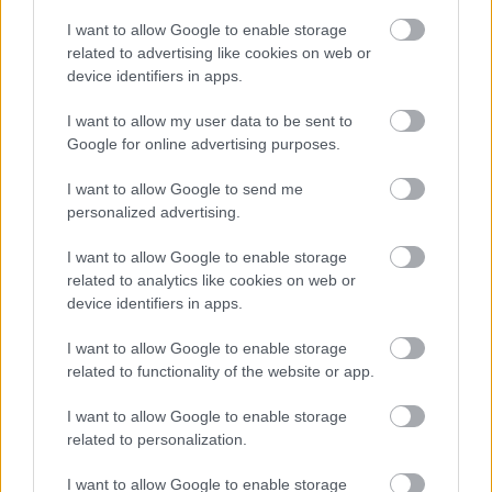
útfelújítás
Pestszentlőrinc
XVIII. kerület
Profunda Bau
I want to allow Google to enable storage
Szinte teljes hosszában megújítják a Lakatos úti
related to advertising like cookies on web or
lakótelep legfontosabb utcáját
device identifiers in apps.
Pestszentlőrinc egyik első lakótelepén kanyarog a Dolgozó utca,
amelynek komplex burkolatmegújításáért felel a Profunda Bau.
I want to allow my user data to be sent to
Google for online advertising purposes.
Új vízáteresztő burkolatú parkolók
épülnek Zuglóban – helyben tartják a
I want to allow Google to send me
csapadékvizet
personalized advertising.
I want to allow Google to enable storage
related to analytics like cookies on web or
Nem az üres, hanem az okosan működő
device identifiers in apps.
épület energiatakarékos
I want to allow Google to enable storage
related to functionality of the website or app.
Újragondolják Lipótváros rejtett, zöld
I want to allow Google to enable storage
parkját
related to personalization.
I want to allow Google to enable storage