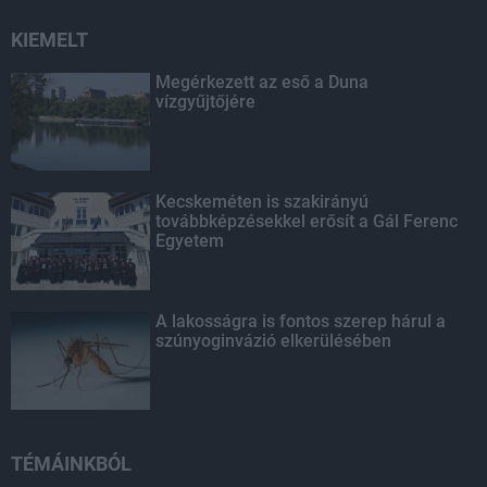
KIEMELT
Megérkezett az eső a Duna
vízgyűjtőjére
Kecskeméten is szakirányú
továbbképzésekkel erősít a Gál Ferenc
Egyetem
A lakosságra is fontos szerep hárul a
szúnyoginvázió elkerülésében
TÉMÁINKBÓL