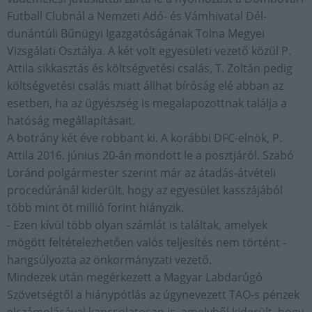
Futball Clubnál a Nemzeti Adó- és Vámhivatal Dél-
dunántúli Bűnügyi Igazgatóságának Tolna Megyei
Vizsgálati Osztálya. A két volt egyesületi vezető közül P.
Attila sikkasztás és költségvetési csalás, T. Zoltán pedig
költségvetési csalás miatt állhat bíróság elé abban az
esetben, ha az ügyészség is megalapozottnak találja a
hatóság megállapításait.
A botrány két éve robbant ki. A korábbi DFC-elnök, P.
Attila 2016. június 20-án mondott le a posztjáról. Szabó
Loránd polgármester szerint már az átadás-átvételi
procedúránál kiderült, hogy az egyesület kasszájából
több mint öt millió forint hiányzik.
- Ezen kívül több olyan számlát is találtak, amelyek
mögött feltételezhetően valós teljesítés nem történt -
hangsúlyozta az önkormányzati vezető.
Mindezek után megérkezett a Magyar Labdarúgó
Szövetségtől a hiánypótlás az úgynevezett TAO-s pénzek