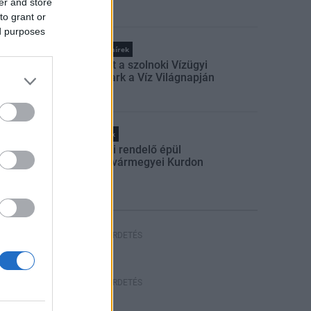
er and store
to grant or
ed purposes
Országos hírek
Megnyílt a szolnoki Vízügyi
Emlékpark a Víz Világnapján
Helyi hírek
Új orvosi rendelő épül
a Tolna vármegyei Kurdon
HIRDETÉS
HIRDETÉS