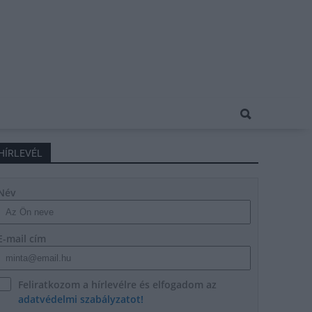
HÍRLEVÉL
Név
E-mail cím
Feliratkozom a hírlevélre és elfogadom az
adatvédelmi szabályzatot!