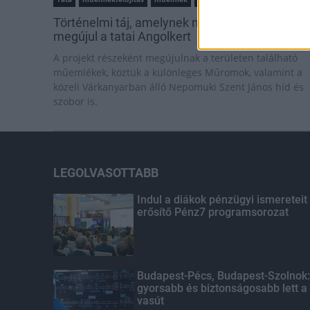
Történelmi táj, amelynek minden köve mesél –
megújul a tatai Angolkert
A projekt részeként megújulnak a területen található
műemlékek, köztük a különleges Műromok, valamint a
közeli Várkanyarban álló Nepomuki Szent János híd és
szobor is.
LEGOLVASOTTABB
Indul a diákok pénzügyi ismereteit
erősítő Pénz7 programsorozat
Budapest-Pécs, Budapest-Szolnok:
gyorsabb és biztonságosabb lett a
vasút