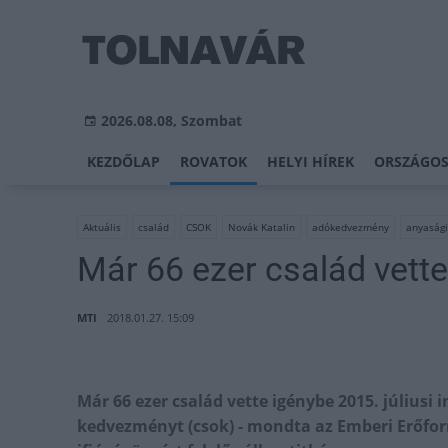
2026.08.08, Szombat
KEZDŐLAP
ROVATOK
HELYI HÍREK
ORSZÁGOS
Aktuális
család
CSOK
Novák Katalin
adókedvezmény
anyaság
Már 66 ezer család vette
MTI
2018.01.27. 15:09
Már 66 ezer család vette igénybe 2015. júliusi
kedvezményt (csok) - mondta az Emberi Erőfor