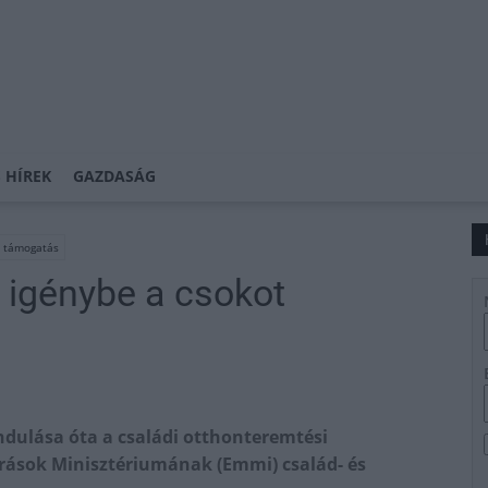
 HÍREK
GAZDASÁG
i támogatás
 igénybe a csokot
 indulása óta a családi otthonteremtési
rások Minisztériumának (Emmi) család- és