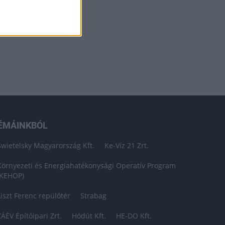
ÉMÁINKBÓL
Swietelsky Magyarország Kft.
Ke-Víz 21 Zrt.
Környezeti és Energiahatékonysági Operatív Program
(KEHOP)
Liszt Ferenc repülőtér
Strabag
ZÁÉV Építőipari Zrt.
Hódút Kft.
HE-DO Kft.