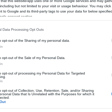
 that this website/app uses one or more Google services and may gath
tandján, ahol a tárca munkatársai a felmerülő
including but not limited to your visit or usage behaviour. You may click 
 to Google and its third-party tags to use your data for below specifi
ogle consent section.
anyasági támogatás
l Data Processing Opt Outs
o opt-out of the Sharing of my personal data.
In
o opt-out of the Sale of my Personal Data.
In
Aktuális
to opt-out of processing my Personal Data for Targeted
ing.
In
o opt-out of Collection, Use, Retention, Sale, and/or Sharing
ersonal Data that Is Unrelated with the Purposes for which it
lected.
Out
és talán még
Az atomerőmű egyetlen