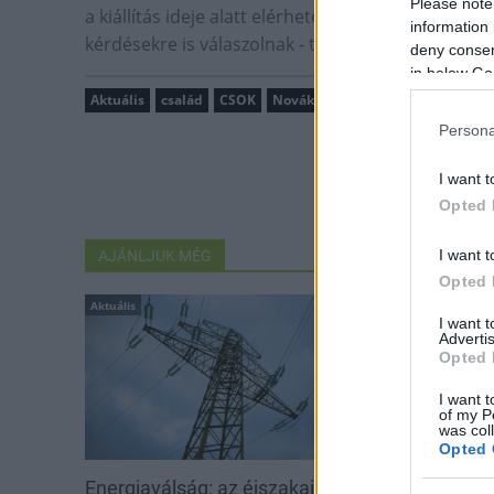
Please note
a kiállítás ideje alatt elérhetők a minisztérium s
information 
kérdésekre is válaszolnak - tette hozzá.
deny consent
in below Go
Aktuális
család
CSOK
Novák Katalin
adókedvezmény
Persona
I want t
Opted 
I want t
AJÁNLJUK MÉG
Opted 
Aktuális
Aktuális
I want 
Advertis
Opted 
I want t
of my P
was col
Opted 
Energiaválság: az éjszakai
Paks: hétfőn 