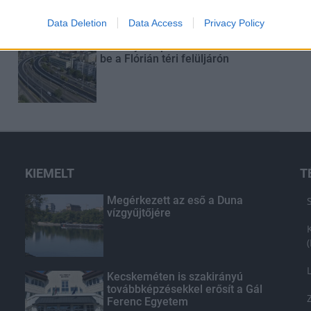
Data Deletion
Data Access
Privacy Policy
Látványos építési szakasz indult
be a Flórián téri felüljárón
KIEMELT
T
Megérkezett az eső a Duna
vízgyűjtőjére
Kecskeméten is szakirányú
továbbképzésekkel erősít a Gál
Ferenc Egyetem