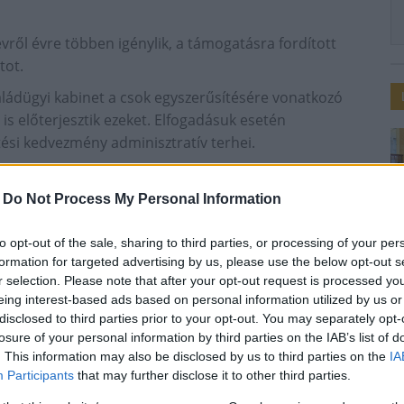
vről évre többen igénylik, a támogatásra fordított
tot.
saládügyi kabinet a csok egyszerűsítésére vonatkozó
is előterjesztik ezeket. Elfogadásuk esetén
si kedvezmény adminisztratív terhei.
 35 ezer forintra nő a kétgyerekesek családi
ormákat is bevezetnek. A köldökzsinórprogramon
-
Do Not Process My Personal Information
 a babakötvényt a nem Magyarországon született, de
to opt-out of the sale, sharing to third parties, or processing of your per
formation for targeted advertising by us, please use the below opt-out s
lása esetén 1-1 millió forinttal csökkentik a
r selection. Please note that after your opt-out request is processed y
kező nők pedig - attól függően hányadik gyermekük
eing interest-based ads based on personal information utilized by us or
ztését vagy elengedését - ismertette Novák Katalin.
disclosed to third parties prior to your opt-out. You may separately opt-
losure of your personal information by third parties on the IAB’s list of
kkor ér valamit, ha az érintettek tudnak is róla, ezért
. This information may also be disclosed by us to third parties on the
IA
juttatni az információkat az emberekhez. A csokról, a
Participants
that may further disclose it to other third parties.
 a köldökzsinórprogramról szóló információs füzetek