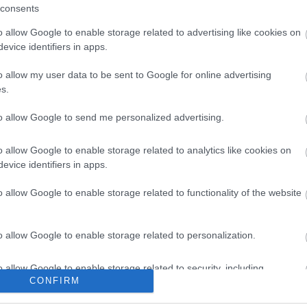
consents
en tartható az
hatása a környezetre, hogy a
Duna vizét némileg felmelegíti
o allow Google to enable storage related to advertising like cookies on
evice identifiers in apps.
o allow my user data to be sent to Google for online advertising
s.
to allow Google to send me personalized advertising.
M1 bővítés: már zajlik a teljesen új
Bicske Kelet csomópont építése
o allow Google to enable storage related to analytics like cookies on
evice identifiers in apps.
o allow Google to enable storage related to functionality of the website
Új gyalogosátkelők és jelzőlámpás
csomópont épül Angyalföldön
o allow Google to enable storage related to personalization.
o allow Google to enable storage related to security, including
Másfélszeresére bővítik
CONFIRM
cation functionality and fraud prevention, and other user protection.
Hódmezővásárhely jó hírű
református iskoláját