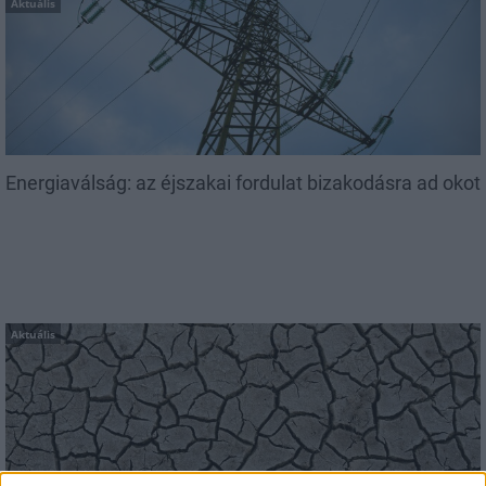
Aktuális
Energiaválság: az éjszakai fordulat bizakodásra ad okot
Aktuális