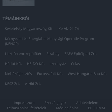
TÉMÁINKBÓL
Swietelsky Magyarország Kft.
Ke-Víz 21 Zrt.
Környezeti és Energiahatékonysági Operatív Program
(KEHOP)
Liszt Ferenc repülőtér
Strabag
ZÁÉV Építőipari Zrt.
Hódút Kft.
HE-DO Kft.
szennyvíz
Colas
kórházfejlesztés
EuroAszfalt Kft.
West Hungária Bau Kft.
KÉSZ Zrt.
A-Híd Zrt.
Impresszum
Szerzői jogok
Adatvédelem
Felhasználási feltételek
Médiaajánlat
BC COMM