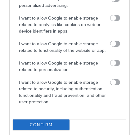
personalized advertising.
Új gyalogosátkelők és jelzőlámpás
csomópont épül Angyalföldön
I want to allow Google to enable storage
related to analytics like cookies on web or
device identifiers in apps.
Másfélszeresére bővítik
I want to allow Google to enable storage
Hódmezővásárhely jó hírű református
related to functionality of the website or app.
iskoláját
I want to allow Google to enable storage
related to personalization.
I want to allow Google to enable storage
related to security, including authentication
HÍRLEVÉL
functionality and fraud prevention, and other
user protection.
Név
CONFIRM
E-mail cím