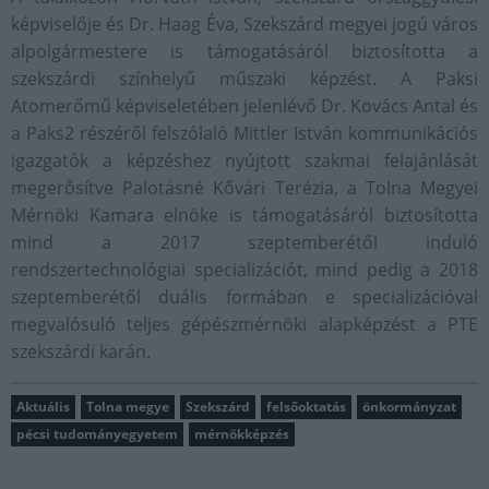
képviselője és Dr. Haag Éva, Szekszárd megyei jogú város
alpolgármestere is támogatásáról biztosította a
szekszárdi színhelyű műszaki képzést. A Paksi
Atomerőmű képviseletében jelenlévő Dr. Kovács Antal és
a Paks2 részéről felszólaló Mittler István kommunikációs
igazgatók a képzéshez nyújtott szakmai felajánlását
megerősítve Palotásné Kővári Terézia, a Tolna Megyei
Mérnöki Kamara elnöke is támogatásáról biztosította
mind a 2017 szeptemberétől induló
rendszertechnológiai specializációt, mind pedig a 2018
szeptemberétől duális formában e specializációval
megvalósuló teljes gépészmérnöki alapképzést a PTE
szekszárdi karán.
Aktuális
Tolna megye
Szekszárd
felsőoktatás
önkormányzat
pécsi tudományegyetem
mérnökképzés