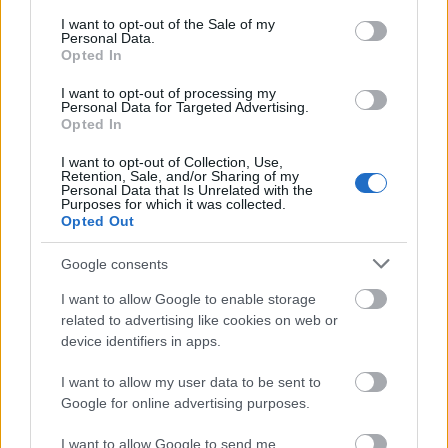
consent section.
I want to opt-out of the Sale of my
Personal Data.
Opted In
Belváros-Lipótváros
játszótér
I want to opt-out of processing my
Város-Teampannon Kereskedelmi és Szolgáltató Kft.
parkfelújítás
Personal Data for Targeted Advertising.
Opted In
Újragondolják Lipótváros rejtett, zöld parkját
Indulhat a Honvéd tér megújításának tervezése, ahol a
I want to opt-out of Collection, Use,
Retention, Sale, and/or Sharing of my
klímatudatos gondolkodás és a helyi identitás erősítése kerül a
Personal Data that Is Unrelated with the
középpontba.
Purposes for which it was collected.
Opted Out
Történelmi táj, amelynek minden köve
Google consents
mesél – megújul a tatai Angolkert
I want to allow Google to enable storage
related to advertising like cookies on web or
device identifiers in apps.
M1 bővítés: már zajlik a teljesen új
Bicske Kelet csomópont építése
I want to allow my user data to be sent to
Google for online advertising purposes.
I want to allow Google to send me