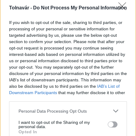
Paks: hétfőn és talán még kedden üzemben tartható
Tolnavár -
Do Not Process My Personal Information
az utolsó turbina
If you wish to opt-out of the sale, sharing to third parties, or
processing of your personal or sensitive information for
targeted advertising by us, please use the below opt-out
section to confirm your selection. Please note that after your
opt-out request is processed you may continue seeing
interest-based ads based on personal information utilized by
us or personal information disclosed to third parties prior to
MAGYAR ÉPÍTŐK
your opt-out. You may separately opt-out of the further
disclosure of your personal information by third parties on the
Mi épül?
IAB’s list of downstream participants. This information may
also be disclosed by us to third parties on the
IAB’s List of
Downstream Participants
that may further disclose it to other
third parties.
Please note that this website/app uses one or more Google
Personal Data Processing Opt Outs
services and may gather and store information including but
not limited to your visit or usage behaviour. You may click to
I want to opt-out of the Sharing of my
personal data.
grant or deny consent to Google and its third-party tags to
Opted In
use your data for below specified purposes in below Google