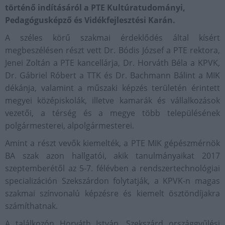
történő indításáról a PTE Kultúratudományi,
Pedagógusképző és Vidékfejlesztési Karán.
A széles körű szakmai érdeklődés által kísért
megbeszélésen részt vett Dr. Bódis József a PTE rektora,
Jenei Zoltán a PTE kancellárja, Dr. Horváth Béla a KPVK,
Dr. Gábriel Róbert a TTK és Dr. Bachmann Bálint a MIK
dékánja, valamint a műszaki képzés területén érintett
megyei középiskolák, illetve kamarák és vállalkozások
vezetői, a térség és a megye több településének
polgármesterei, alpolgármesterei.
Amint a részt vevők kiemelték, a PTE MIK gépészmérnök
BA szak azon hallgatói, akik tanulmányaikat 2017
szeptemberétől az 5-7. félévben a rendszertechnológiai
specializáción Szekszárdon folytatják, a KPVK-n magas
szakmai színvonalú képzésre és kiemelt ösztöndíjakra
számíthatnak.
A találkozón Horváth István, Szekszárd országgyűlési