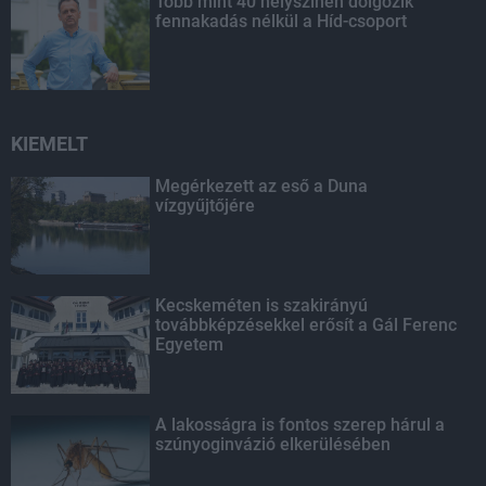
Több mint 40 helyszínen dolgozik
fennakadás nélkül a Híd-csoport
KIEMELT
Megérkezett az eső a Duna
vízgyűjtőjére
Kecskeméten is szakirányú
továbbképzésekkel erősít a Gál Ferenc
Egyetem
A lakosságra is fontos szerep hárul a
szúnyoginvázió elkerülésében