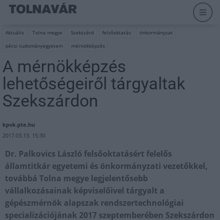
Aktuális
Tolna megye
Szekszárd
felsőoktatás
önkormányzat
pécsi tudományegyetem
mérnökképzés
A mérnökképzés
lehetőségeiről tárgyaltak
Szekszárdon
kpvk.pte.hu
2017.03.13. 15:30
Dr. Palkovics László felsőoktatásért felelős
államtitkár egyetemi és önkormányzati vezetőkkel,
továbbá Tolna megye legjelentősebb
vállalkozásainak képviselőivel tárgyalt a
gépészmérnök alapszak rendszertechnológiai
specializációjának 2017 szeptemberében Szekszárdon