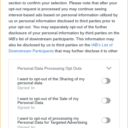
section to confirm your selection. Please note that after your
opt-out request is processed you may continue seeing
interest-based ads based on personal information utilized by
us or personal information disclosed to third parties prior to
your opt-out. You may separately opt-out of the further
disclosure of your personal information by third parties on the
IAB’s list of downstream participants. This information may
also be disclosed by us to third parties on the
IAB’s List of
Downstream Participants
that may further disclose it to other
third parties.
A teljes körű budapesti szennyvíztisztításnak köszönhetően
Please note that this website/app uses one or more Google
Personal Data Processing Opt Outs
egyre tisztább a Duna vize, ezáltal a folyó élővilága is megújult,
services and may gather and store information including but
ezt a folyamatot segíti a Fővárosi Csatornázási Művek Zrt.
not limited to your visit or usage behaviour. You may click to
I want to opt-out of the Sharing of my
(FCSM) és a Fővárosi Horgászegyesületek Szövetségének
personal data.
grant or deny consent to Google and its third-party tags to
Opted In
(FŐHESZ) közös szerdai haltelepítési akciója, amelyben 500
use your data for below specified purposes in below Google
kilogramm kecsegét telepítettek a Dunába az FCSM Észak-pesti
consent section.
I want to opt-out of the Sale of my
Szennyvíztisztító Telepénél - közölték az akció szervezői
Personal Data.
szerdán az MTI-vel.
Opted In
I want to opt-out of processing my
Personal Data for Targeted Advertising.
Jubileumi elismeréseket adtak át a víz világnapján a
Opted In