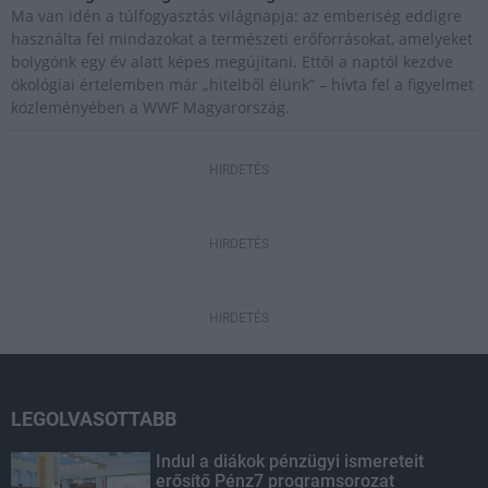
Ma van idén a túlfogyasztás világnapja: az emberiség eddigre
használta fel mindazokat a természeti erőforrásokat, amelyeket
bolygónk egy év alatt képes megújítani. Ettől a naptól kezdve
ökológiai értelemben már „hitelből élünk” – hívta fel a figyelmet
közleményében a WWF Magyarország.
HIRDETÉS
HIRDETÉS
HIRDETÉS
LEGOLVASOTTABB
Indul a diákok pénzügyi ismereteit
erősítő Pénz7 programsorozat