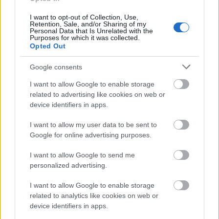
Mezőföldvíz Kft.-nél Pakson
I want to opt-out of Collection, Use,
Retention, Sale, and/or Sharing of my
2018.03.22
Personal Data that Is Unrelated with the
Március 22. a víz világnapja, amikor a víz kiemelten fontos
Purposes for which it was collected.
Opted Out
szerepére kívánják felhívni a figyelmet. A Mezőföldvíz Kft-nél
nagy hangsúlyt fektetnek a munkavállalói motiváció
Google consents
kialakítására és erősítésére is. Ennek jegyében köti össze a
cégvezetés a víz világnapját a víziközmű szolgálatban eltöltött
I want to allow Google to enable storage
évek elismerésével, írták a cég sajtóközleményében.
related to advertising like cookies on web or
device identifiers in apps.
Új mikrobiológiai laboratóriumot adtak át Pakson
I want to allow my user data to be sent to
Google for online advertising purposes.
2017.03.23
Az átadásra a Mezőföldvíz Kft. paksi szennyvíztisztító telepén, a
I want to allow Google to send me
víz világnapja alkalmából tartott ünnepség keretében került
personalized advertising.
sor.
I want to allow Google to enable storage
related to analytics like cookies on web or
device identifiers in apps.
1