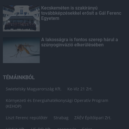
Kecskeméten is szakirányú
továbbképzésekkel erősít a Gál Ferenc
Egyetem
A lakosságra is fontos szerep hárul a
szúnyoginvázió elkerülésében
TÉMÁINKBÓL
Swietelsky Magyarország Kft.
Ke-Víz 21 Zrt.
Környezeti és Energiahatékonysági Operatív Program
(KEHOP)
Liszt Ferenc repülőtér
Strabag
ZÁÉV Építőipari Zrt.