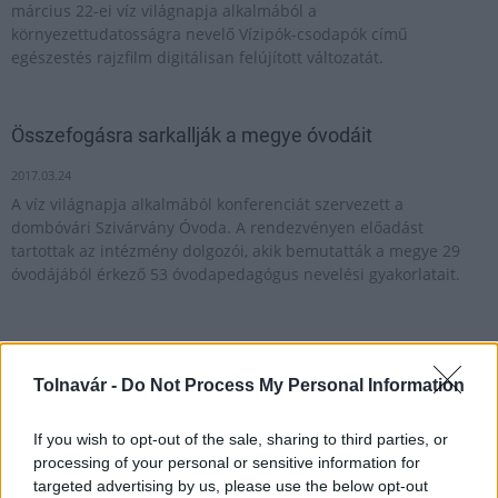
március 22-ei víz világnapja alkalmából a
környezettudatosságra nevelő Vízipók-csodapók című
egészestés rajzfilm digitálisan felújított változatát.
Összefogásra sarkallják a megye óvodáit
2017.03.24
A víz világnapja alkalmából konferenciát szervezett a
dombóvári Szivárvány Óvoda. A rendezvényen előadást
tartottak az intézmény dolgozói, akik bemutatták a megye 29
óvodájából érkező 53 óvodapedagógus nevelési gyakorlatait.
A Duna élővilágának megújítása érdekében 500
kilogrammnyi kecsegét telepítettek a folyóba
Tolnavár -
Do Not Process My Personal Information
2019.03.20
If you wish to opt-out of the sale, sharing to third parties, or
Aktuális
processing of your personal or sensitive information for
targeted advertising by us, please use the below opt-out