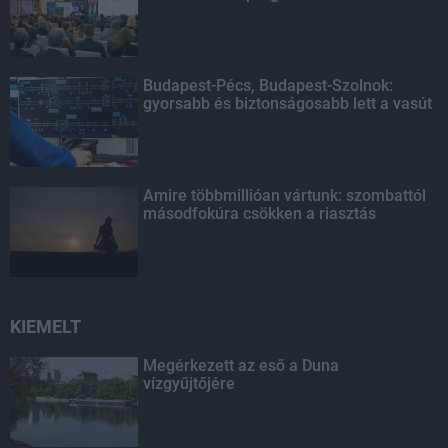
Budapest-Pécs, Budapest-Szolnok:
gyorsabb és biztonságosabb lett a vasút
Amire többmillióan vártunk: szombattól
másodfokúra csökken a riasztás
KIEMELT
Megérkezett az eső a Duna
vízgyűjtőjére