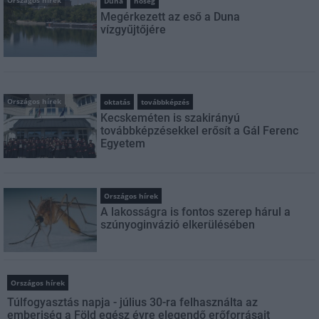
Duna
hőség
Megérkezett az eső a Duna
vízgyűjtőjére
Országos hírek
oktatás
továbbképzés
Kecskeméten is szakirányú
továbbképzésekkel erősít a Gál Ferenc
Egyetem
Országos hírek
A lakosságra is fontos szerep hárul a
szúnyoginvázió elkerülésében
Országos hírek
Túlfogyasztás napja - július 30-ra felhasználta az
emberiség a Föld egész évre elegendő erőforrásait