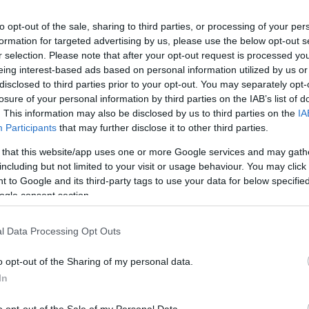
 felújítva április 18-tól látható a mozikban, a Mozinet
s a környezet védelmére is tanít.
to opt-out of the sale, sharing to third parties, or processing of your per
ítéseket a WWF Magyarországgal és nemzeti parkokkal
formation for targeted advertising by us, please use the below opt-out s
r selection. Please note that after your opt-out request is processed y
kik életükben először mennek moziba, "első mozim"
eing interest-based ads based on personal information utilized by us or
 matricát és a WWF Magyarország vizes témájú,
disclosed to third parties prior to your opt-out. You may separately opt-
asható a szervezők MTI-hez eljuttatott keddi
losure of your personal information by third parties on the IAB’s list of
. This information may also be disclosed by us to third parties on the
IA
Participants
that may further disclose it to other third parties.
mbaton 10-kor a budapesti Uránia Nemzeti
pőt sorsolnak ki, azok között pedig, akik ezen a
 that this website/app uses one or more Google services and may gath
including but not limited to your visit or usage behaviour. You may click 
acebook.com/vizipokmozi
oldalra feltöltik a jegyüket
 to Google and its third-party tags to use your data for below specifi
ogle consent section.
k a hazai erdők védelméért, vizes élőhelyeink
 és az őshonos fajok megóvásáért. Mára folyóink és
l Data Processing Opt Outs
a eltűnt, nagyon fontos tehát a megmaradt területek
o opt-out of the Sharing of my personal data.
In
pezik - fontos, hogy az értékeivel tisztában legyünk,
ájuk. Ezért is ajánlják kicsiknek és nagyoknak