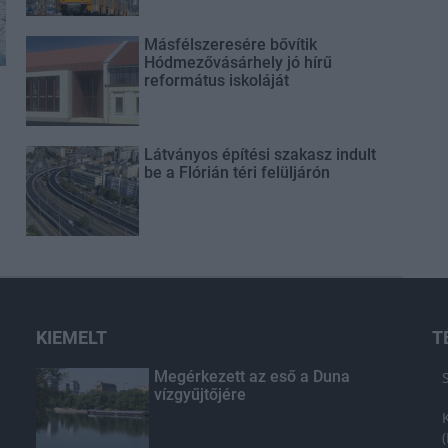
Másfélszeresére bővítik
Hódmezővásárhely jó hírű
református iskoláját
Látványos építési szakasz indult
be a Flórián téri felüljárón
KIEMELT
T
Megérkezett az eső a Duna
vízgyűjtőjére