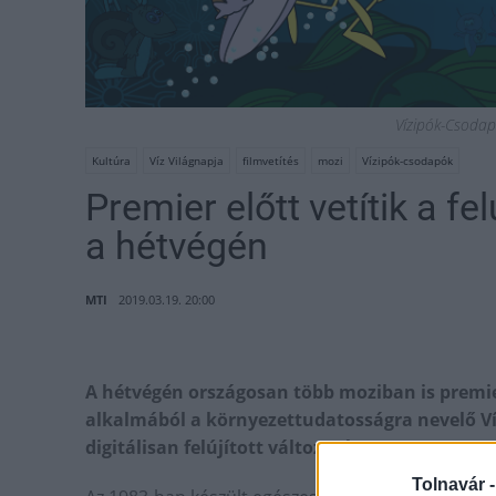
Vízipók-Csodap
Kultúra
Víz Világnapja
filmvetítés
mozi
Vízipók-csodapók
Premier előtt vetítik a fe
a hétvégén
MTI
2019.03.19. 20:00
A hétvégén országosan több moziban is premier 
alkalmából a környezettudatosságra nevelő Ví
digitálisan felújított változatát.
Tolnavár 