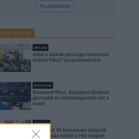
FELIRATKOZÁS
LEGNÉZETTEBB
Aktuális
Indul a diákok pénzügyi ismereteit
erősítő Pénz7 programsorozat
Helyi hírek
Budapest-Pécs, Budapest-Szolnok:
gyorsabb és biztonságosabb lett a
vasút
Gazdaság
Több mint 40 helyszínen dolgozik
fennakadás nélkül a Híd-csoport