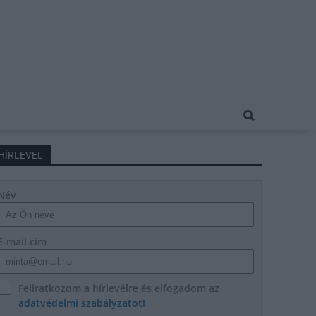
HÍRLEVÉL
Név
E-mail cím
Feliratkozom a hírlevélre és elfogadom az
adatvédelmi szabályzatot!