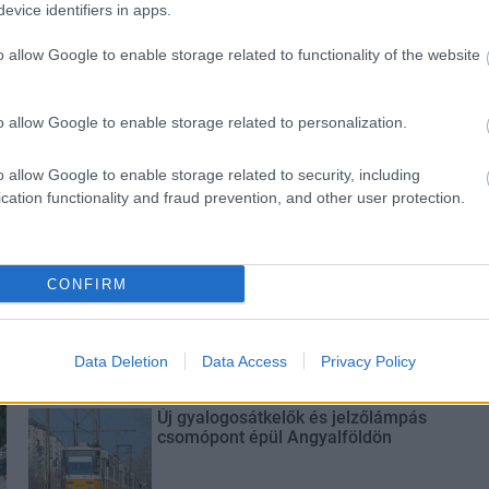
evice identifiers in apps.
o allow Google to enable storage related to functionality of the website
yvállalatok
a Duna Group
o allow Google to enable storage related to personalization.
o allow Google to enable storage related to security, including
cation functionality and fraud prevention, and other user protection.
CONFIRM
M1 bővítés: már zajlik a teljesen új
Bicske Kelet csomópont építése
Data Deletion
Data Access
Privacy Policy
Új gyalogosátkelők és jelzőlámpás
csomópont épül Angyalföldön