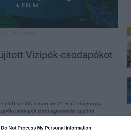
ók A Film - Facebook
lújított Vízipók-csodapókot
előtt vetítik a március 22-ei víz világnapja
zipók-csodapók című egészestés rajzfilm
-
Do Not Process My Personal Information