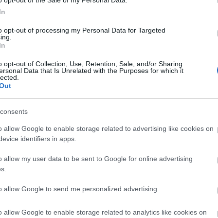
o opt-out of the Sale of my Personal Data.
In
ása során kockánként távolították el az
to opt-out of processing my Personal Data for Targeted
felfrissítették. A közleményben idézik Mikulás
ing.
In
erét is, aki szerint a felújítás után szebb lett a film,
o opt-out of Collection, Use, Retention, Sale, and/or Sharing
ersonal Data that Is Unrelated with the Purposes for which it
lected.
Out
apók
consents
o allow Google to enable storage related to advertising like cookies on
evice identifiers in apps.
o allow my user data to be sent to Google for online advertising
s.
to allow Google to send me personalized advertising.
o allow Google to enable storage related to analytics like cookies on