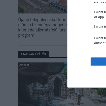
web or d
I want t
or app.
Újabb településekkel lépett
Regionális nag
előre a tizennégy megyére
útjára lépett 
I want t
kiterjedő állomásfelújítási
program
I want t
authenti
MAGYAR ÉPÍTŐK
Aktuális