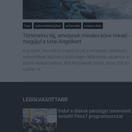
Tata
műemlékfelújítás
műemlék
restaurálás
Történelmi táj, amelynek minden köve mesél –
megújul a tatai Angolkert
A projekt részeként megújulnak a területen található
műemlékek, köztük a különleges Műromok, valamint a
közeli Várkanyarban álló Nepomuki Szent János híd és
szobor is.
LEGOLVASOTTABB
Indul a diákok pénzügyi ismereteit
erősítő Pénz7 programsorozat