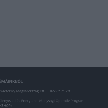
ÉMÁINKBÓL
Swietelsky Magyarország Kft.
Ke-Víz 21 Zrt.
Környezeti és Energiahatékonysági Operatív Program
(KEHOP)