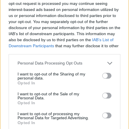
opt-out request is processed you may continue seeing
interest-based ads based on personal information utilized by
1
us or personal information disclosed to third parties prior to
your opt-out. You may separately opt-out of the further
disclosure of your personal information by third parties on the
IAB’s list of downstream participants. This information may
HÍRLEVÉL
also be disclosed by us to third parties on the
IAB’s List of
Downstream Participants
that may further disclose it to other
Név
third parties.
Please note that this website/app uses one or more Google
Personal Data Processing Opt Outs
services and may gather and store information including but
E-mail cím
not limited to your visit or usage behaviour. You may click to
I want to opt-out of the Sharing of my
personal data.
grant or deny consent to Google and its third-party tags to
Opted In
use your data for below specified purposes in below Google
Feliratkozom a hírlevélre és elfogadom az
adatvédelmi
consent section.
I want to opt-out of the Sale of my
szabályzatot!
Personal Data.
Opted In
FELIRATKOZÁS
I want to opt-out of processing my
Personal Data for Targeted Advertising.
Opted In