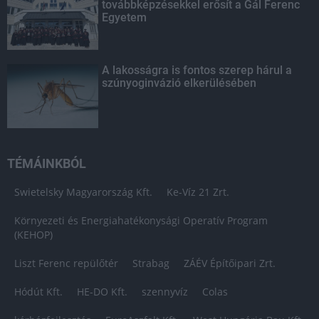
továbbképzésekkel erősít a Gál Ferenc
Egyetem
A lakosságra is fontos szerep hárul a
szúnyoginvázió elkerülésében
TÉMÁINKBÓL
Swietelsky Magyarország Kft.
Ke-Víz 21 Zrt.
Környezeti és Energiahatékonysági Operatív Program
(KEHOP)
Liszt Ferenc repülőtér
Strabag
ZÁÉV Építőipari Zrt.
Hódút Kft.
HE-DO Kft.
szennyvíz
Colas