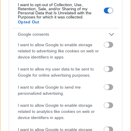
LEGFRISSEBB
I want to opt-out of Collection, Use,
Retention, Sale, and/or Sharing of my
Personal Data that Is Unrelated with the
Purposes for which it was collected.
Országos hírek
Duna
hőség
Opted Out
Megérkezett az eső a Duna
vízgyűjtőjére
Google consents
I want to allow Google to enable storage
related to advertising like cookies on web or
device identifiers in apps.
Országos hírek
KECSKEMÉTEN IS SZAKIRÁNYÚ
I want to allow my user data to be sent to
TOVÁBBKÉPZÉSEKKEL ERŐSÍT A GÁL FERENC
EGYETEM
Google for online advertising purposes.
I want to allow Google to send me
Országos hírek
personalized advertising.
A LAKOSSÁGRA IS FONTOS SZEREP HÁRUL A
SZÚNYOGINVÁZIÓ ELKERÜLÉSÉBEN
I want to allow Google to enable storage
related to analytics like cookies on web or
device identifiers in apps.
Országos hírek
WWF
vízgazdálkodás
I want to allow Google to enable storage