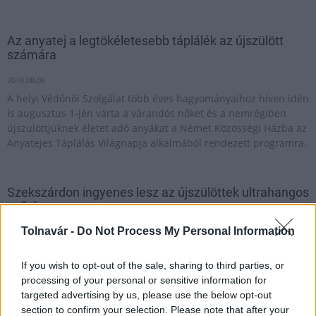
Az anyatej a legtökéletesebb táplálék az újszülött
számára
2018.08.06
A helyi Védőnői Szolgálat több éves hagyományaihoz híven idén
is augusztus 1-jén várta a várandós nőket és a nemrégiben
újszülöttjüknek életet adó anyákat a Német Közösségi Házba az
Anyatejes Táplálás Világnapja alkalmából rendezett programra.
Szekszárdon ingyenes lesz az újszülöttek ultrahangos
szűrése
Tolnavár -
Do Not Process My Personal Information
2016.04.10
Ingyenes lesz a szekszárdi újszülöttek részére a hathetes
korban végzendő ultrahangos szűrés. A költségeket a város
If you wish to opt-out of the sale, sharing to third parties, or
önkormányzata fizeti - jelentette be
processing of your personal or sensitive information for
a polgármestere Szekszárdon.
targeted advertising by us, please use the below opt-out
section to confirm your selection. Please note that after your