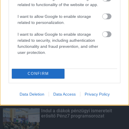
Túlfogyasztás napja - július 30-ra
related to functionality of the website or app.
felhasználta az emberiség a Föld egész
évre elegendő erőforrásait
I want to allow Google to enable storage
related to personalization.
HIRDETÉS
I want to allow Google to enable storage
related to security, including authentication
functionality and fraud prevention, and other
user protection.
HIRDETÉS
HIRDETÉS
CONFIRM
Data Deletion
Data Access
Privacy Policy
LEGOLVASOTTABB
Indul a diákok pénzügyi ismereteit
erősítő Pénz7 programsorozat