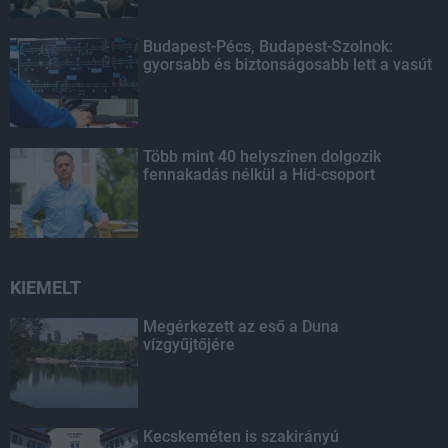
Budapest-Pécs, Budapest-Szolnok:
gyorsabb és biztonságosabb lett a vasút
Több mint 40 helyszínen dolgozik
fennakadás nélkül a Híd-csoport
KIEMELT
Megérkezett az eső a Duna
vízgyűjtőjére
Kecskeméten is szakirányú