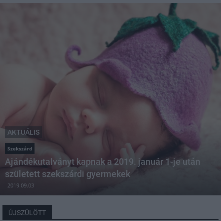
AKTUÁLIS
Szekszárd
Ajándékutalványt kapnak a 2019. január 1-je után
született szekszárdi gyermekek
2019.09.03
ÚJSZÜLÖTT