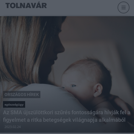
ORSZÁGOS HÍREK
egészségügy
Az SMA újszülöttkori szűrés fontosságára hívják fel a
figyelmet a ritka betegségek világnapja alkalmából
2023.02.24