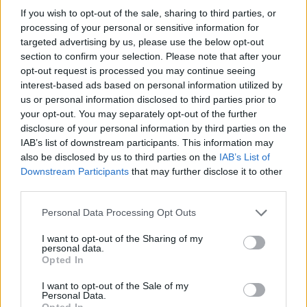
Vesznával és a VIZIN Zenekarral találkozhatnak a fesztiválon
If you wish to opt-out of the sale, sharing to third parties, or
résztvevők.
processing of your personal or sensitive information for
targeted advertising by us, please use the below opt-out
section to confirm your selection. Please note that after your
Afrikából is érkeznek táncosok a bátaszéki
opt-out request is processed you may continue seeing
utcafesztiválra
interest-based ads based on personal information utilized by
us or personal information disclosed to third parties prior to
2017.07.11
your opt-out. You may separately opt-out of the further
Bátaszéken sem tétlenkednek a nyári fesztiválok idején, hiszen
disclosure of your personal information by third parties on the
újra itt a Táncolj velünk utcafesztivál rendezvénysorozat.
IAB’s list of downstream participants. This information may
also be disclosed by us to third parties on the
IAB’s List of
Downstream Participants
that may further disclose it to other
Címet védtek a bonyhádi táncosok
third parties.
2017.03.20
Please note that this website/app uses one or more Google
Personal Data Processing Opt Outs
Ismét remekeltek az ART-KONTAKT Egyesület büszkeségei.
services and may gather and store information including but
Gergely Bence és Ujvári Bors Benedek idén is első lett a kortárs
not limited to your visit or usage behaviour. You may click to
I want to opt-out of the Sharing of my
personal data.
duett kategóriában a XXVI. Országos Ifjúsági Táncművészeti
grant or deny consent to Google and its third-party tags to
Opted In
Fesztiválon.
use your data for below specified purposes in below Google
consent section.
I want to opt-out of the Sale of my
Personal Data.
Opted In