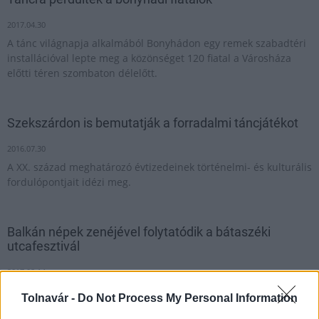
2017.04.30
A tánc világnapja alkalmából Bonyhádon egy remek szabadtéri
installációval lepte meg a közönséget 120 fiatal a Városháza
előtti téren szombaton délelőtt.
Szekszárdon is bemutatják a forradalmi táncjátékot
2016.07.30
A XX. század meghatározó évtizedeinek történelmi- és kulturális
fordulópontjait idézi meg.
Balkán népek zenéjével folytatódik a bátaszéki
utcafesztivál
2017.08.14
Folytatódik a Táncolj velünk utcafesztivál rendezvénysorozat
Tolnavár -
Do Not Process My Personal Information
Bátaszéken. 2017 augusztus 18-án este a Táncház Vélin