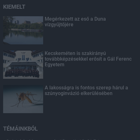
KIEMELT
Megérkezett az eső a Duna
vízgyűjtőjére
Kecskeméten is szakirányú
továbbképzésekkel erősít a Gál Ferenc
Egyetem
A lakosságra is fontos szerep hárul a
szúnyoginvázió elkerülésében
TÉMÁINKBÓL