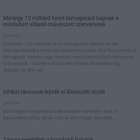
Mintegy 13 milliárd forint támogatást kapnak a
minősített előadó-művészeti szervezetek
2018.01.03
Összesen 12,8 milliárd forint támogatást kapnak az idei
költségvetésből a települési önkormányzatok által fenntartott és
támogatott kiemelt vagy nemzeti minősítésű előadó-művészeti
szervezetek - közölte a Kultúráért Felelős Államtitkárság
szerdán az MTI-vel.
Afrikai táncosok lepték el Bátaszék utcáit
2017.07.31
Különleges hangulatú utcafesztiválon vehettek részt a
bátaszékiek július 28-án este az Afro Magic Banddel.
Táncra perdültek a bonyhádi fiatalok