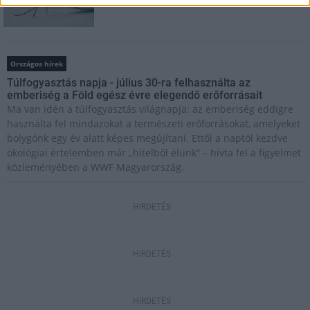
szúnyoginvázió elkerülésében
Országos hírek
Túlfogyasztás napja - július 30-ra felhasználta az
emberiség a Föld egész évre elegendő erőforrásait
Ma van idén a túlfogyasztás világnapja: az emberiség eddigre
használta fel mindazokat a természeti erőforrásokat, amelyeket
bolygónk egy év alatt képes megújítani. Ettől a naptól kezdve
ökológiai értelemben már „hitelből élünk” – hívta fel a figyelmet
közleményében a WWF Magyarország.
HIRDETÉS
HIRDETÉS
HIRDETÉS