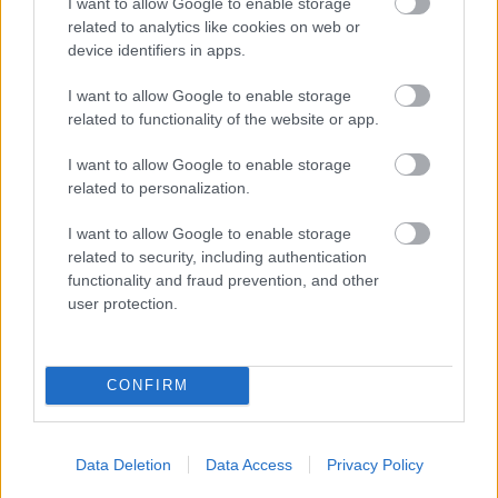
I want to allow Google to enable storage
FELIRATKOZÁS
related to analytics like cookies on web or
device identifiers in apps.
I want to allow Google to enable storage
LEGFRISSEBB
related to functionality of the website or app.
Országos hírek
I want to allow Google to enable storage
Megérkezett az eső a Duna vízgyűjtőjére
related to personalization.
I want to allow Google to enable storage
related to security, including authentication
functionality and fraud prevention, and other
user protection.
Országos hírek
KECSKEMÉTEN IS SZAKIRÁNYÚ
TOVÁBBKÉPZÉSEKKEL ERŐSÍT A GÁL FERENC
EGYETEM
CONFIRM
Országos hírek
szúnyogirtás
szúnyog
Data Deletion
Data Access
Privacy Policy
A lakosságra is fontos szerep hárul a