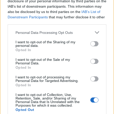
disclosure of your personal information by third parties on the
Az MSZP-DK-Tarjáni Városlakó Egyesület salgótarjáni
IAB’s list of downstream participants. This information may
polgármesterjelöltje szerint a munkanélküliség kezelésére és a
also be disclosed by us to third parties on the
IAB’s List of
gazdaság hosszú távú fejlesztésére az óvodától a szakma
Downstream Participants
that may further disclose it to other
megszerzéséig kellene fejleszteni az oktatási rendszert.
third parties.
Please note that this website/app uses one or more Google
Personal Data Processing Opt Outs
services and may gather and store information including but
MSZP: a kormányfő nem akar szembenézni "a
not limited to your visit or usage behaviour. You may click to
I want to opt-out of the Sharing of my
salgótarjáni valósággal"
personal data.
grant or deny consent to Google and its third-party tags to
Opted In
use your data for below specified purposes in below Google
2016.02.10
consent section.
I want to opt-out of the Sale of my
Personal Data.
Opted In
1
I want to opt-out of processing my
Personal Data for Targeted Advertising.
Opted In
HÍRLEVÉL
I want to opt-out of Collection, Use,
Retention, Sale, and/or Sharing of my
Personal Data that Is Unrelated with the
Purposes for which it was collected.
Név
Opted Out