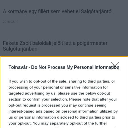
A kormány egy fillért sem vehet el Salgótarjántól
2016.02.19
Fekete Zsolt baloldali jelölt lett a polgármester
Salgótarjánban
2016.02.29
Fekete Zsolt nyerte az időközi polgármester-
Tolnavár -
Do Not Process My Personal Information
választást Salgótarjánban vasárnap, az MSZP, a Demokratikus
Koalíció és a Tarjáni Városlakó Egyesület közös jelöltje a
If you wish to opt-out of the sale, sharing to third parties, or
szavazatok 52 százalékát szerezte meg az adatok 95 százalékos
processing of your personal or sensitive information for
feldolgozottsága alapján.
targeted advertising by us, please use the below opt-out
section to confirm your selection. Please note that after your
opt-out request is processed you may continue seeing
Fekete Zsolt támogatására tartottak választási
interest-based ads based on personal information utilized by
fórumot Salgótarjánban
us or personal information disclosed to third parties prior to
your opt-out. You may separately opt-out of the further
2016.02.21