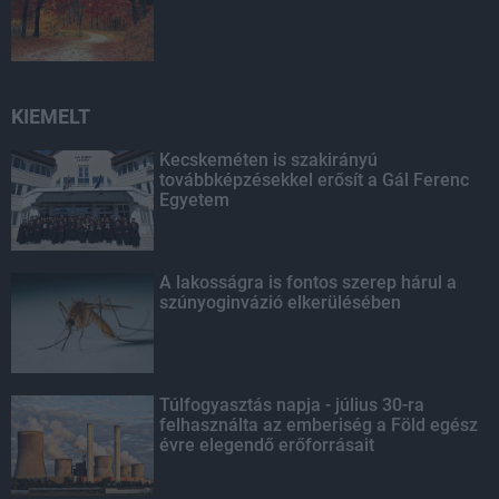
KIEMELT
Kecskeméten is szakirányú
továbbképzésekkel erősít a Gál Ferenc
Egyetem
A lakosságra is fontos szerep hárul a
szúnyoginvázió elkerülésében
Túlfogyasztás napja - július 30-ra
felhasználta az emberiség a Föld egész
évre elegendő erőforrásait