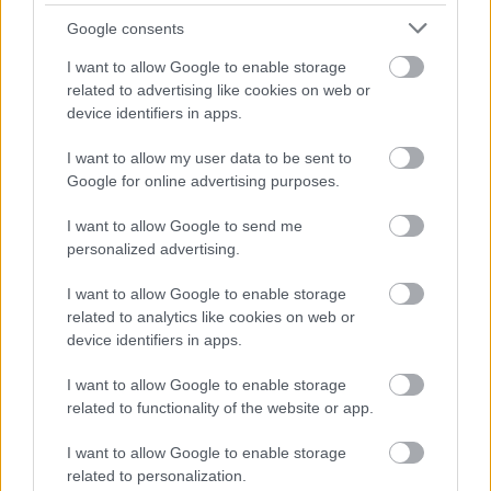
Google consents
E-mail cím
I want to allow Google to enable storage
related to advertising like cookies on web or
device identifiers in apps.
Feliratkozom a hírlevélre és elfogadom az
adatvédelmi
szabályzatot!
I want to allow my user data to be sent to
Google for online advertising purposes.
FELIRATKOZÁS
I want to allow Google to send me
personalized advertising.
LEGFRISSEBB
I want to allow Google to enable storage
related to analytics like cookies on web or
Országos hírek
device identifiers in apps.
Kecskeméten is szakirányú
továbbképzésekkel erősít a Gál Ferenc
I want to allow Google to enable storage
Egyetem
related to functionality of the website or app.
I want to allow Google to enable storage
Országos hírek
szúnyogirtás
szúnyog
related to personalization.