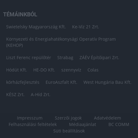
TÉMÁINKBÓL
Swietelsky Magyarország Kft.
Ke-Víz 21 Zrt.
Környezeti és Energiahatékonysági Operatív Program
(KEHOP)
Liszt Ferenc repülőtér
Strabag
ZÁÉV Építőipari Zrt.
Hódút Kft.
HE-DO Kft.
szennyvíz
Colas
kórházfejlesztés
EuroAszfalt Kft.
West Hungária Bau Kft.
KÉSZ Zrt.
A-Híd Zrt.
Impresszum
Szerzői jogok
Adatvédelem
Felhasználási feltételek
Médiaajánlat
BC COMM
Süti beállítások