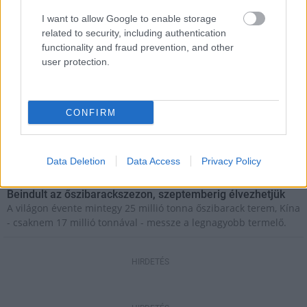
A lakosságra is fontos szerep hárul a
szúnyoginvázió elkerülésében
I want to allow Google to enable storage
related to security, including authentication
functionality and fraud prevention, and other
user protection.
Országos hírek
WWF
vízgazdálkodás
Túlfogyasztás napja - július 30-ra
felhasználta az emberiség a Föld egész
CONFIRM
évre elegendő erőforrásait
Data Deletion
Data Access
Privacy Policy
Helyi hírek
Beindult az őszibarackszezon, szeptemberig élvezhetjük
A világon évente mintegy 25 millió tonna őszibarack terem, Kína
- csaknem 17 millió tonnával - messze a legnagyobb termelő.
HIRDETÉS