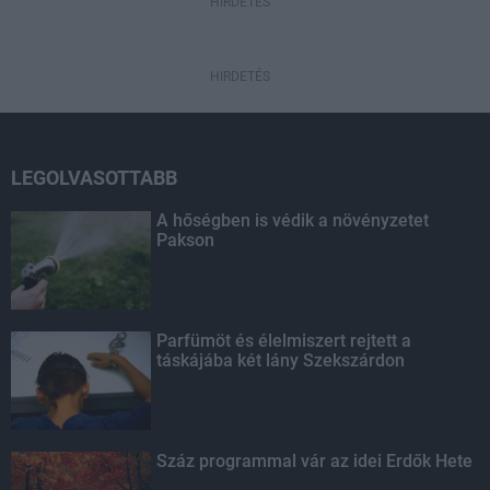
HIRDETÉS
HIRDETÉS
LEGOLVASOTTABB
A hőségben is védik a növényzetet
Pakson
Parfümöt és élelmiszert rejtett a
táskájába két lány Szekszárdon
Száz programmal vár az idei Erdők Hete