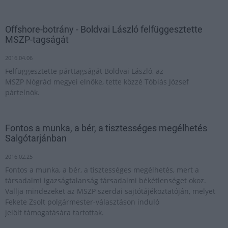
Offshore-botrány - Boldvai László felfüggesztette
MSZP-tagságát
2016.04.06
Felfüggesztette párttagságát Boldvai László, az
MSZP Nógrád megyei elnöke, tette közzé Tóbiás József
pártelnök.
Fontos a munka, a bér, a tisztességes megélhetés
Salgótarjánban
2016.02.25
Fontos a munka, a bér, a tisztességes megélhetés, mert a
társadalmi igazságtalanság társadalmi békétlenséget okoz.
Vallja mindezeket az MSZP szerdai sajtótájékoztatóján, melyet
Fekete Zsolt polgármester-választáson induló
jelölt támogatására tartottak.