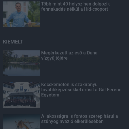
Több mint 40 helyszínen dolgozik
fennakadás nélkül a Híd-csoport
KIEMELT
Megérkezett az eső a Duna
vízgyűjtőjére
Kecskeméten is szakirányú
továbbképzésekkel erősít a Gál Ferenc
Egyetem
A lakosságra is fontos szerep hárul a
szúnyoginvázió elkerülésében