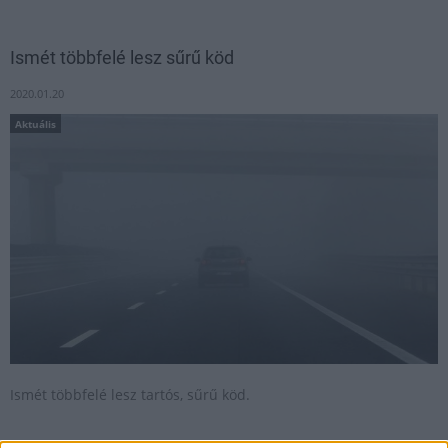
Ismét többfelé lesz sűrű köd
2020.01.20
Aktuális
Ismét többfelé lesz tartós, sűrű köd.