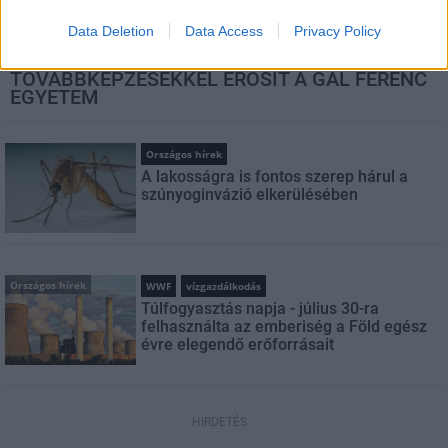
Data Deletion
Data Access
Privacy Policy
Országos hírek
KECSKEMÉTEN IS SZAKIRÁNYÚ
TOVÁBBKÉPZÉSEKKEL ERŐSÍT A GÁL FERENC
EGYETEM
Országos hírek
A lakosságra is fontos szerep hárul a
szúnyoginvázió elkerülésében
Országos hírek
WWF
vízgazdálkodás
Túlfogyasztás napja - július 30-ra
felhasználta az emberiség a Föld egész
évre elegendő erőforrásait
HIRDETÉS