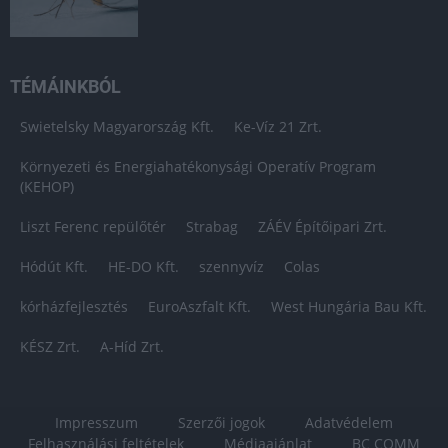
TÉMÁINKBÓL
Swietelsky Magyarország Kft.
Ke-Víz 21 Zrt.
Környezeti és Energiahatékonysági Operatív Program
(KEHOP)
Liszt Ferenc repülőtér
Strabag
ZÁÉV Építőipari Zrt.
Hódút Kft.
HE-DO Kft.
szennyvíz
Colas
kórházfejlesztés
EuroAszfalt Kft.
West Hungária Bau Kft.
KÉSZ Zrt.
A-Híd Zrt.
Impresszum
Szerzői jogok
Adatvédelem
Felhasználási feltételek
Médiaajánlat
BC COMM