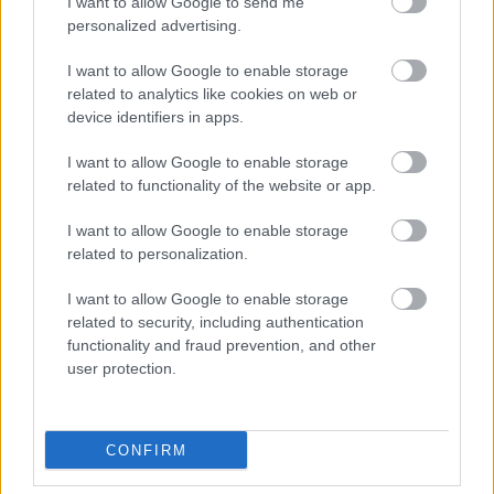
I want to allow Google to send me
personalized advertising.
Név
I want to allow Google to enable storage
related to analytics like cookies on web or
device identifiers in apps.
E-mail cím
I want to allow Google to enable storage
related to functionality of the website or app.
Feliratkozom a hírlevélre és elfogadom az
adatvédelmi
szabályzatot!
I want to allow Google to enable storage
related to personalization.
FELIRATKOZÁS
I want to allow Google to enable storage
related to security, including authentication
functionality and fraud prevention, and other
LEGFRISSEBB
user protection.
Országos hírek
CONFIRM
MEGÉRKEZETT AZ ESŐ A DUNA VÍZGYŰJTŐJÉRE