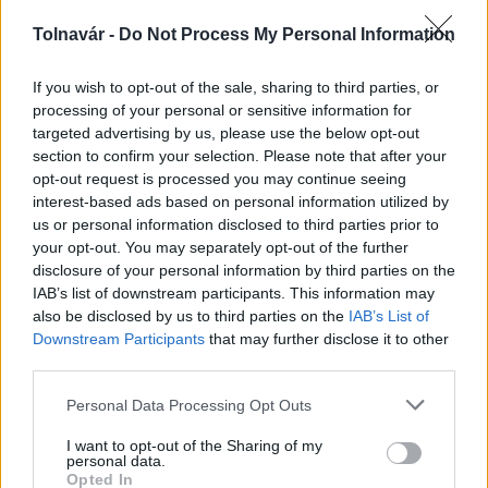
Jönnek a -10 fokok is a héten
Tolnavár -
Do Not Process My Personal Information
2017.12.18
Öt megyére tartós, sűrű köd veszélye miatt figyelmeztetést
If you wish to opt-out of the sale, sharing to third parties, or
adott ki hétfőre az Országos Meteorológiai Szolgálat (OMSZ).
processing of your personal or sensitive information for
Pest, Bács-Kiskun, Fejér, Nógrád és Tolna megyében a
targeted advertising by us, please use the below opt-out
látótávolság a köd idején csak pár száz méter lehet.
section to confirm your selection. Please note that after your
opt-out request is processed you may continue seeing
interest-based ads based on personal information utilized by
us or personal information disclosed to third parties prior to
Tolna megyére is figyelmeztetést adtak ki a sűrű köd
your opt-out. You may separately opt-out of the further
miatt
disclosure of your personal information by third parties on the
2020.11.04
IAB’s list of downstream participants. This information may
also be disclosed by us to third parties on the
IAB’s List of
Helyi hírek
Downstream Participants
that may further disclose it to other
third parties.
Please note that this website/app uses one or more Google
Personal Data Processing Opt Outs
services and may gather and store information including but
not limited to your visit or usage behaviour. You may click to
I want to opt-out of the Sharing of my
personal data.
grant or deny consent to Google and its third-party tags to
Opted In