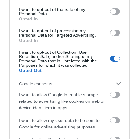
use your data for below specified purposes in below Google
consent section.
I want to opt-out of the Sale of my
Personal Data.
Opted In
I want to opt-out of processing my
Personal Data for Targeted Advertising.
A legalacsonyabb hőmérséklet 5-12 Celsius-fok között alakul,
Opted In
napközben 11-16 fokig melegszik a levegő.
I want to opt-out of Collection, Use,
Retention, Sale, and/or Sharing of my
Personal Data that Is Unrelated with the
Tartós ködre és ónos esőre figyelmeztetnek
Purposes for which it was collected.
Opted Out
2018.12.19
Google consents
Több megyében tartós ködre, illetve ónos esőre figyelmeztet az
Országos Meteorológiai Szolgálat.
I want to allow Google to enable storage
related to advertising like cookies on web or
device identifiers in apps.
1
I want to allow my user data to be sent to
Google for online advertising purposes.
HÍRLEVÉL