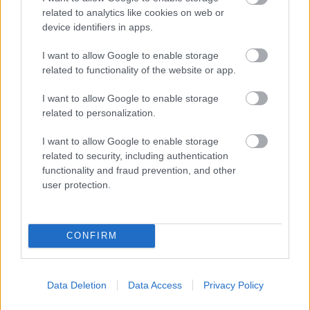
M1 bővítés: már zajlik a teljesen új
related to analytics like cookies on web or
Bicske Kelet csomópont építése
device identifiers in apps.
I want to allow Google to enable storage
related to functionality of the website or app.
I want to allow Google to enable storage
related to personalization.
HÍRLEVÉL
I want to allow Google to enable storage
Név
related to security, including authentication
functionality and fraud prevention, and other
user protection.
E-mail cím
CONFIRM
Feliratkozom a hírlevélre és elfogadom az
adatvédelmi
szabályzatot!
Data Deletion
Data Access
Privacy Policy
FELIRATKOZÁS