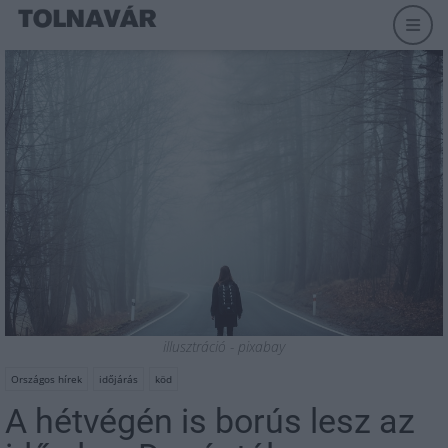
illusztráció - pixabay
Országos hírek
időjárás
köd
A hétvégén is borús lesz az