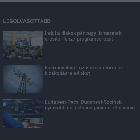
LEGOLVASOTTABB
Indul a diákok pénzügyi ismereteit
erősítő Pénz7 programsorozat
Energiaválság: az éjszakai fordulat
bizakodásra ad okot
Budapest-Pécs, Budapest-Szolnok:
gyorsabb és biztonságosabb lett a vasút