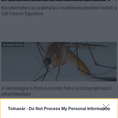
Kecskeméten is szakirányú továbbképzésekkel erősít a
Gál Ferenc Egyetem
Országos hírek
A lakosságra is fontos szerep hárul a szúnyoginvázió
elkerülésében
Tolnavár -
Do Not Process My Personal Information