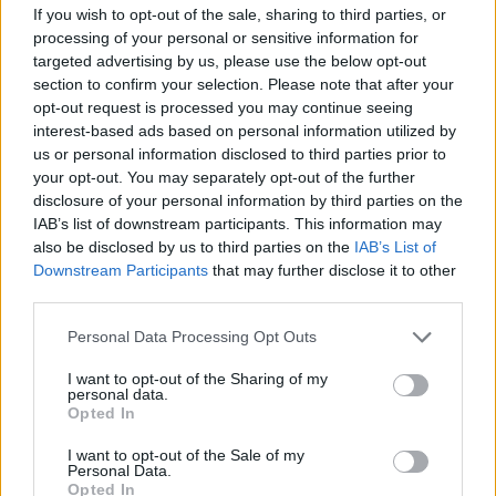
If you wish to opt-out of the sale, sharing to third parties, or
processing of your personal or sensitive information for
targeted advertising by us, please use the below opt-out
MAGYAR ÉPÍTŐK
section to confirm your selection. Please note that after your
opt-out request is processed you may continue seeing
interest-based ads based on personal information utilized by
Klíma-X
us or personal information disclosed to third parties prior to
your opt-out. You may separately opt-out of the further
disclosure of your personal information by third parties on the
IAB’s list of downstream participants. This information may
also be disclosed by us to third parties on the
IAB’s List of
Downstream Participants
that may further disclose it to other
third parties.
Please note that this website/app uses one or more Google
Personal Data Processing Opt Outs
services and may gather and store information including but
not limited to your visit or usage behaviour. You may click to
I want to opt-out of the Sharing of my
personal data.
grant or deny consent to Google and its third-party tags to
Opted In
parkolók
Zugló
Budapest
közbeszerzés
use your data for below specified purposes in below Google
consent section.
Új vízáteresztő burkolatú parkolók épülnek Zuglóban
I want to opt-out of the Sale of my
Personal Data.
– helyben tartják a csapadékvizet
Opted In