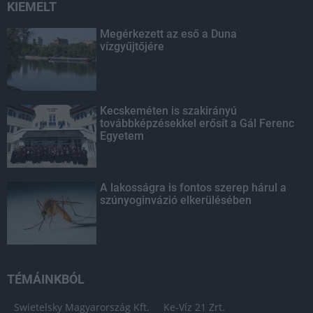
KIEMELT
Megérkezett az eső a Duna
vízgyűjtőjére
Kecskeméten is szakirányú
továbbképzésekkel erősít a Gál Ferenc
Egyetem
A lakosságra is fontos szerep hárul a
szúnyoginvázió elkerülésében
TÉMÁINKBÓL
Swietelsky Magyarország Kft.
Ke-Víz 21 Zrt.