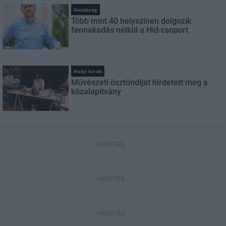
Gazdaság
Több mint 40 helyszínen dolgozik
fennakadás nélkül a Híd-csoport
Helyi hírek
Művészeti ösztöndíjat hirdetett meg a
közalapítvány
HIRDETÉS
HIRDETÉS
HIRDETÉS