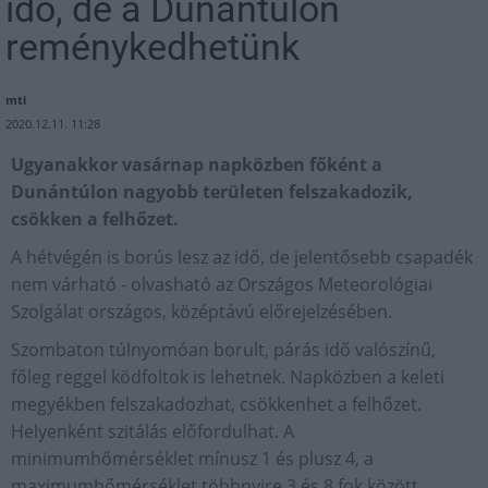
idő, de a Dunántúlon
reménykedhetünk
mti
2020.12.11. 11:28
Ugyanakkor vasárnap napközben főként a
Dunántúlon nagyobb területen felszakadozik,
csökken a felhőzet.
A hétvégén is borús lesz az idő, de jelentősebb csapadék
nem várható - olvasható az Országos Meteorológiai
Szolgálat országos, középtávú előrejelzésében.
Szombaton túlnyomóan borult, párás idő valószínű,
főleg reggel ködfoltok is lehetnek. Napközben a keleti
megyékben felszakadozhat, csökkenhet a felhőzet.
Helyenként szitálás előfordulhat. A
minimumhőmérséklet mínusz 1 és plusz 4, a
maximumhőmérséklet többnyire 3 és 8 fok között