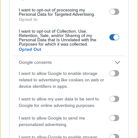
Keresik a kivitelezőt 45 új parkolóhely kialakítására Budapesten,
I want to opt-out of processing my
a XIV. kerületi Zsivora parkban. A beruházás számos
Personal Data for Targeted Advertising.
klímavédelmi megoldást is tartalmaz: a csapadékvíz helyben
Opted In
hasznosítását, a zöldfelület rendezését és a park megóvását.
I want to opt-out of Collection, Use,
Retention, Sale, and/or Sharing of my
Nem az üres, hanem az okosan működő
Personal Data that Is Unrelated with the
Purposes for which it was collected.
épület energiatakarékos
Opted Out
Google consents
Újragondolják Lipótváros rejtett, zöld
I want to allow Google to enable storage
parkját
related to advertising like cookies on web or
device identifiers in apps.
I want to allow my user data to be sent to
Google for online advertising purposes.
Történelmi táj, amelynek minden köve
mesél – megújul a tatai Angolkert
I want to allow Google to send me
personalized advertising.
I want to allow Google to enable storage