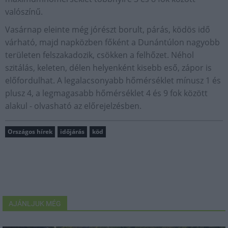
valószínű.
Vasárnap eleinte még jórészt borult, párás, ködös idő
várható, majd napközben főként a Dunántúlon nagyobb
területen felszakadozik, csökken a felhőzet. Néhol
szitálás, keleten, délen helyenként kisebb eső, zápor is
előfordulhat. A legalacsonyabb hőmérséklet mínusz 1 és
plusz 4, a legmagasabb hőmérséklet 4 és 9 fok között
alakul - olvasható az előrejelzésben.
Országos hírek
időjárás
köd
AJÁNLJUK MÉG