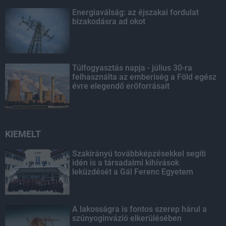
Energiaválság: az éjszakai fordulat
bizakodásra ad okot
Túlfogyasztás napja - július 30-ra
felhasználta az emberiség a Föld egész
évre elegendő erőforrásait
KIEMELT
Szakirányú továbbképzésekkel segíti
idén is a társadalmi kihívások
leküzdését a Gál Ferenc Egyetem
A lakosságra is fontos szerep hárul a
szúnyoginvázió elkerülésében