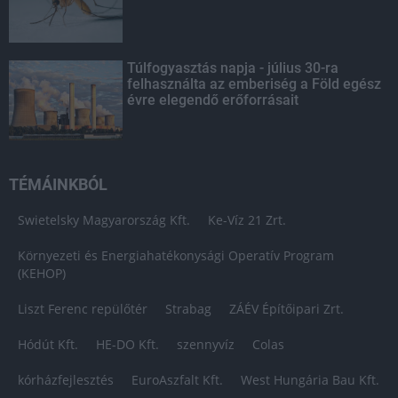
Túlfogyasztás napja - július 30-ra
felhasználta az emberiség a Föld egész
évre elegendő erőforrásait
TÉMÁINKBÓL
Swietelsky Magyarország Kft.
Ke-Víz 21 Zrt.
Környezeti és Energiahatékonysági Operatív Program
(KEHOP)
Liszt Ferenc repülőtér
Strabag
ZÁÉV Építőipari Zrt.
Hódút Kft.
HE-DO Kft.
szennyvíz
Colas
kórházfejlesztés
EuroAszfalt Kft.
West Hungária Bau Kft.