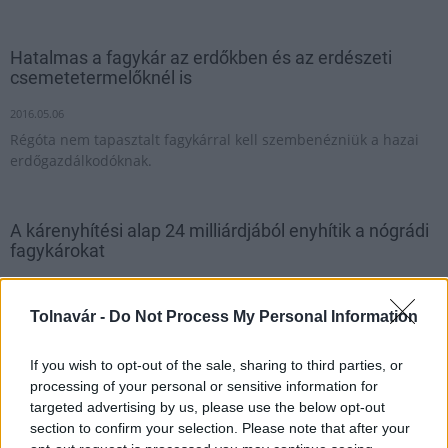
Hatalmas a fagykár az erdőkben és az erdészeti
csemetetermelőknél is
2016.05.06
Régóta nem tapasztalt fagykárral kell szembenézniük a hazai
erdőgazdálkodóknak.
A kárenyhítési alap 24 milliárdjából enyhítik a nógrádi
fagykárokat
2016.04.29
A kárenyhítési alapban az idén 24 milliárd forint van, ebből
Tolnavár -
Do Not Process My Personal Information
próbálják a gazdák jogos igényeit kielégíteni.
If you wish to opt-out of the sale, sharing to third parties, or
processing of your personal or sensitive information for
1
targeted advertising by us, please use the below opt-out
section to confirm your selection. Please note that after your