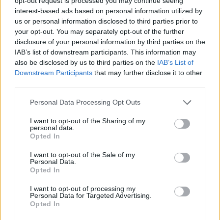
opt-out request is processed you may continue seeing
interest-based ads based on personal information utilized by
HÍRLEVÉL
us or personal information disclosed to third parties prior to
your opt-out. You may separately opt-out of the further
disclosure of your personal information by third parties on the
Név
IAB’s list of downstream participants. This information may
also be disclosed by us to third parties on the
IAB’s List of
Downstream Participants
that may further disclose it to other
E-mail cím
third parties.
Please note that this website/app uses one or more Google
Personal Data Processing Opt Outs
Feliratkozom a hírlevélre és elfogadom az
adatvédelmi
services and may gather and store information including but
szabályzatot!
not limited to your visit or usage behaviour. You may click to
I want to opt-out of the Sharing of my
personal data.
grant or deny consent to Google and its third-party tags to
Opted In
FELIRATKOZÁS
use your data for below specified purposes in below Google
consent section.
I want to opt-out of the Sale of my
Personal Data.
Opted In
LEGFRISSEBB
I want to opt-out of processing my
Personal Data for Targeted Advertising.
Opted In
Országos hírek
oktatás
továbbképzés