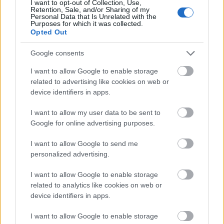
Szakirányú továbbképzésekkel segíti
I want to opt-out of Collection, Use,
idén is a társadalmi kihívások
Retention, Sale, and/or Sharing of my
Personal Data that Is Unrelated with the
leküzdését a Gál Ferenc Egyetem
Purposes for which it was collected.
Opted Out
Google consents
Országos hírek
A LAKOSSÁGRA IS FONTOS SZEREP HÁRUL A
I want to allow Google to enable storage
SZÚNYOGINVÁZIÓ ELKERÜLÉSÉBEN
related to advertising like cookies on web or
device identifiers in apps.
Országos hírek
I want to allow my user data to be sent to
Túlfogyasztás napja - július 30-ra felhasználta az
Google for online advertising purposes.
emberiség a Föld egész évre elegendő erőforrásait
Ma van idén a túlfogyasztás világnapja: az emberiség eddigre
I want to allow Google to send me
használta fel mindazokat a természeti erőforrásokat, amelyeket
personalized advertising.
bolygónk egy év alatt képes megújítani. Ettől a naptól kezdve
ökológiai értelemben már „hitelből élünk” – hívta fel a figyelmet
I want to allow Google to enable storage
közleményében a WWF Magyarország.
related to analytics like cookies on web or
device identifiers in apps.
Helyi hírek
I want to allow Google to enable storage
Beindult az őszibarackszezon, szeptemberig élvezhetjük