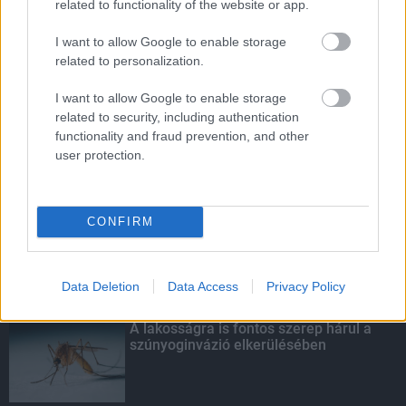
related to functionality of the website or app.
A világon évente mintegy 25 millió tonna őszibarack terem, Kína
- csaknem 17 millió tonnával - messze a legnagyobb termelő.
I want to allow Google to enable storage
related to personalization.
HIRDETÉS
I want to allow Google to enable storage
related to security, including authentication
functionality and fraud prevention, and other
HIRDETÉS
user protection.
HIRDETÉS
CONFIRM
Data Deletion
Data Access
Privacy Policy
LEGOLVASOTTABB
A lakosságra is fontos szerep hárul a
szúnyoginvázió elkerülésében