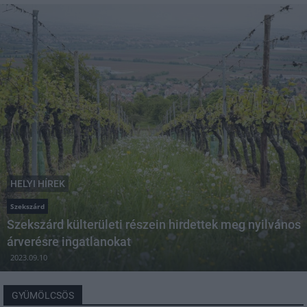
HELYI HÍREK
Szekszárd
Szekszárd külterületi részein hirdettek meg nyilvános
árverésre ingatlanokat
2023.09.10
GYÜMÖLCSÖS