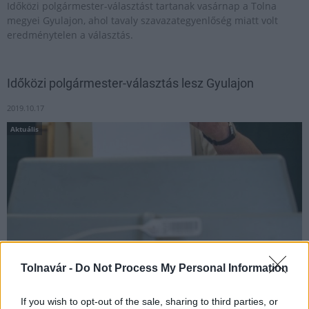
Időközi polgármester-választást tartanak vasárnap a Tolna
megyei Gyulajon, ahol tavaly szavazategyenlőség miatt volt
eredménytelen a választás.
Időközi polgármester-választás lesz Gyulajon
2019.10.17
Aktuális
Tolnavár -
Do Not Process My Personal Information
If you wish to opt-out of the sale, sharing to third parties, or