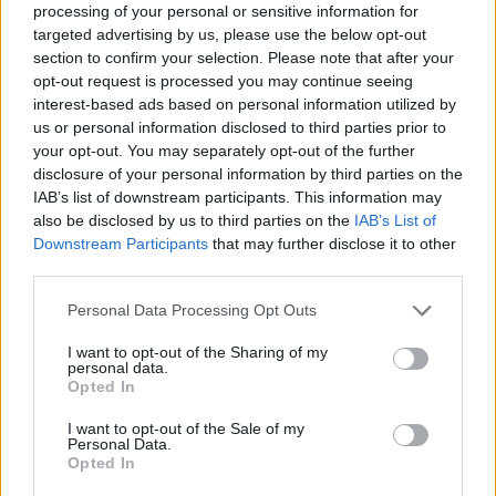
Időközi polgármester-választást tartanak a Tolna megyei
processing of your personal or sensitive information for
Gyulajon, ahol október 13-án szavazategyenlőség miatt nem
targeted advertising by us, please use the below opt-out
sikerült polgármestert választani.
section to confirm your selection. Please note that after your
opt-out request is processed you may continue seeing
interest-based ads based on personal information utilized by
us or personal information disclosed to third parties prior to
A korábbi polgármester nyerte az időközi választást
your opt-out. You may separately opt-out of the further
Gyulajon
disclosure of your personal information by third parties on the
IAB’s list of downstream participants. This information may
2020.01.20
also be disclosed by us to third parties on the
IAB’s List of
Aktuális
Downstream Participants
that may further disclose it to other
third parties.
Please note that this website/app uses one or more Google
Personal Data Processing Opt Outs
services and may gather and store information including but
not limited to your visit or usage behaviour. You may click to
I want to opt-out of the Sharing of my
personal data.
grant or deny consent to Google and its third-party tags to
Opted In
use your data for below specified purposes in below Google
consent section.
I want to opt-out of the Sale of my
Personal Data.
Opted In