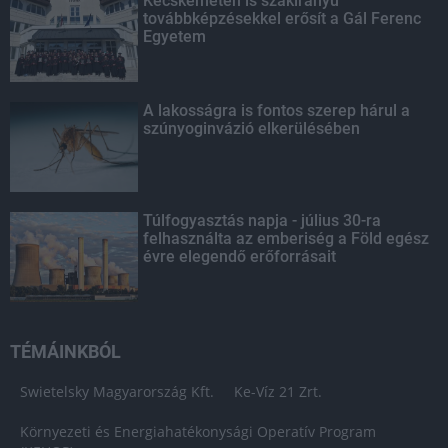
Kecskeméten is szakirányú
továbbképzésekkel erősít a Gál Ferenc
Egyetem
A lakosságra is fontos szerep hárul a
szúnyoginvázió elkerülésében
Túlfogyasztás napja - július 30-ra
felhasználta az emberiség a Föld egész
évre elegendő erőforrásait
TÉMÁINKBÓL
Swietelsky Magyarország Kft.
Ke-Víz 21 Zrt.
Környezeti és Energiahatékonysági Operatív Program