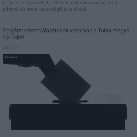
grillező- és tűzrakóhely, kilátó, lombkoronaösvény, erdei
pihenők és erdei kisvendéglő is található.
Polgármestert választanak vasárnap a Tolna megyei
Gyulajon
2020.01.15
Aktuális