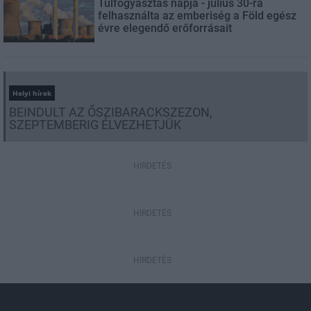
Túlfogyasztás napja - július 30-ra
felhasználta az emberiség a Föld egész
évre elegendő erőforrásait
Helyi hírek
BEINDULT AZ ŐSZIBARACKSZEZON,
SZEPTEMBERIG ÉLVEZHETJÜK
HIRDETÉS
HIRDETÉS
HIRDETÉS