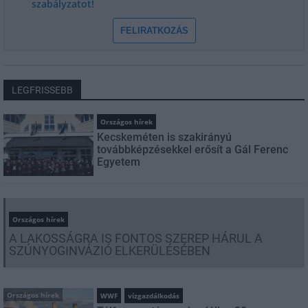
szabályzatot!
FELIRATKOZÁS
LEGFRISSEBB
Országos hírek
Kecskeméten is szakirányú
továbbképzésekkel erősít a Gál Ferenc
Egyetem
Országos hírek
A LAKOSSÁGRA IS FONTOS SZEREP HÁRUL A
SZÚNYOGINVÁZIÓ ELKERÜLÉSÉBEN
Országos hírek
WWF
vízgazdálkodás