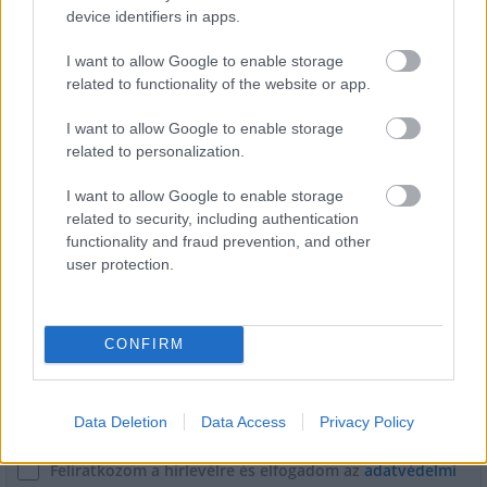
device identifiers in apps.
Január 19-én rendezik az időközi polgármester-választást a
I want to allow Google to enable storage
Tolna megyei Gyulajon, ahol október 13-án szavazategyenlőség
related to functionality of the website or app.
miatt nem sikerült polgármestert választani.
I want to allow Google to enable storage
related to personalization.
1
I want to allow Google to enable storage
related to security, including authentication
functionality and fraud prevention, and other
user protection.
HÍRLEVÉL
Név
CONFIRM
E-mail cím
Data Deletion
Data Access
Privacy Policy
Feliratkozom a hírlevélre és elfogadom az
adatvédelmi