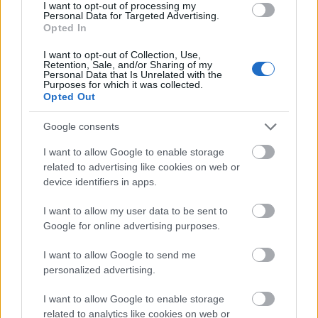
I want to opt-out of processing my
Personal Data for Targeted Advertising.
Selmeci László, a település korábbi polgármestere nyerte a
Opted In
vasárnap rendezett időközi választást a Tolna megyei Gyulajon
- közölte a helyi választási iroda (hvi) vezetője az MTI-vel.
I want to opt-out of Collection, Use,
Retention, Sale, and/or Sharing of my
Personal Data that Is Unrelated with the
Purposes for which it was collected.
Opted Out
Január 19-én lesz ismét polgármester-választás
Gyulajon
Google consents
2019.11.04
I want to allow Google to enable storage
Aktuális
related to advertising like cookies on web or
device identifiers in apps.
I want to allow my user data to be sent to
Google for online advertising purposes.
I want to allow Google to send me
personalized advertising.
I want to allow Google to enable storage
related to analytics like cookies on web or