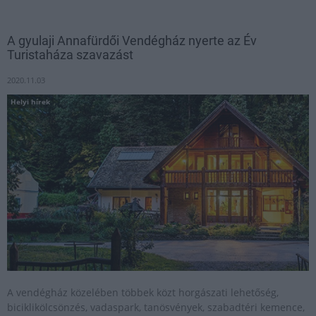
A gyulaji Annafürdői Vendégház nyerte az Év
Turistaháza szavazást
2020.11.03
Helyi hírek
A vendégház közelében többek közt horgászati lehetőség,
biciklikölcsönzés, vadaspark, tanösvények, szabadtéri kemence,