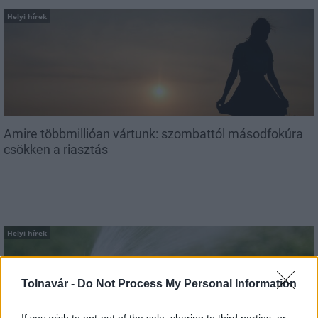
Helyi hírek
Amire többmillióan vártunk: szombattól másodfokúra
csökken a riasztás
Helyi hírek
Tolnavár -
Do Not Process My Personal Information
If you wish to opt-out of the sale, sharing to third parties, or