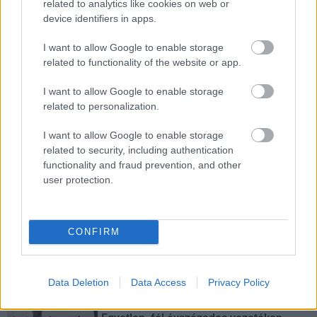
református iskoláját
related to analytics like cookies on web or
device identifiers in apps.
A Szőnyi Benjámin Általános Iskola fejlesztését a FERROÉP
kivitelezheti; a munkák csaknem egy évig tartanak majd.
I want to allow Google to enable storage
related to functionality of the website or app.
Látványos építési szakasz indult be a
Flórián téri felüljárón
I want to allow Google to enable storage
related to personalization.
I want to allow Google to enable storage
Paks II.: Mit jelent az 5. blokk új
related to security, including authentication
mérföldköve a felülvizsgálat
functionality and fraud prevention, and other
árnyékában?
user protection.
Elkészült a Liszt Ferenc repülőtér
CONFIRM
közelében lévő logisztikai bázis út- és
közműhálózatának fejlesztése
Data Deletion
Data Access
Privacy Policy
Látlelet a hazai víziközművekről?