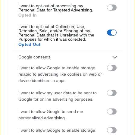
I want to opt-out of processing my
Personal Data for Targeted Advertising.
Opted In
MAGYAR ÉPÍTŐK
I want to opt-out of Collection, Use,
Retention, Sale, and/or Sharing of my
Personal Data that Is Unrelated with the
Purposes for which it was collected.
Mi épül?
Opted Out
Google consents
I want to allow Google to enable storage
related to advertising like cookies on web or
device identifiers in apps.
I want to allow my user data to be sent to
Google for online advertising purposes.
I want to allow Google to send me
personalized advertising.
Hódmezővásárhely
iskolaépítés
FERROÉP Zrt.
oktatási beruházás
Másfélszeresére bővítik Hódmezővásárhely jó hírű
I want to allow Google to enable storage