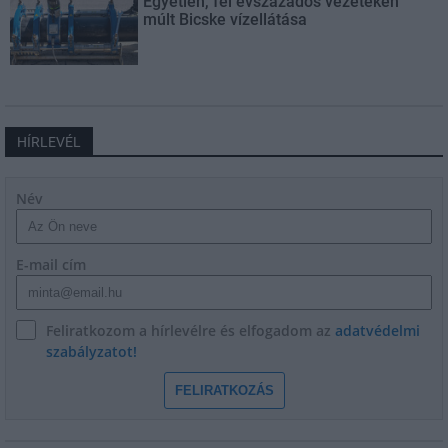
Egyetlen, fél évszázados vezetéken
múlt Bicske vízellátása
HÍRLEVÉL
Név
E-mail cím
Feliratkozom a hírlevélre és elfogadom az
adatvédelmi
szabályzatot!
FELIRATKOZÁS