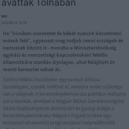
avattak Tolnában
MTI
2023.06.14. 15:18
Ha "kicsiben szeretetet és békét tudunk közvetíteni
mások felé", ugyanezt meg tudjuk tenni országok és
nemzetek között is - mondta a Miniszterelnökség
egyházi és nemzetiségi kapcsolatokért felelős
államtitkára szerdán Gyulajon, ahol felújított út
menti keresztet adtak át.
Soltész Miklós hozzátette: egy kereszt állítása
összefogást, csodát indíthat el, amelyre óriási szüksége
van a világnak. A kereszténydemokrata politikus méltatta
azt a munkát, amellyel a Magyar Máltai Szeretetszolgálat
Iskola Alapítványának dombóvári és gyulaji diákjai a
Kereszténydemokrata Néppárt Fogadj örökbe egy
keresztet! elnevezésű programjában helyreállították