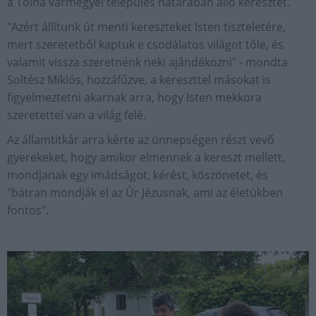
a Tolna vármegyei település határában álló keresztet.
"Azért állítunk út menti kereszteket Isten tiszteletére,
mert szeretetből kaptuk e csodálatos világot tőle, és
valamit vissza szeretnénk neki ajándékozni" - mondta
Soltész Miklós, hozzáfűzve, a kereszttel másokat is
figyelmeztetni akarnak arra, hogy Isten mekkora
szeretettel van a világ felé.
Az államtitkár arra kérte az ünnepségen részt vevő
gyerekeket, hogy amikor elmennek a kereszt mellett,
mondjanak egy imádságot, kérést, köszönetet, és
"bátran mondják el az Úr Jézusnak, ami az életükben
fontos".