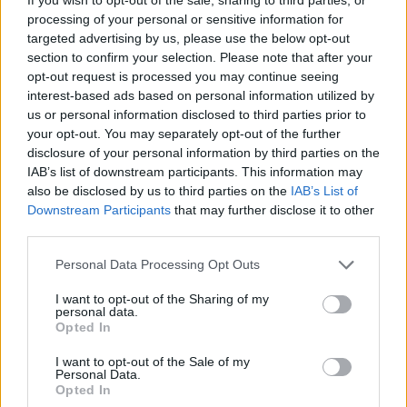
processing of your personal or sensitive information for
targeted advertising by us, please use the below opt-out
A hőségben is védik a növényzetet Pakson
section to confirm your selection. Please note that after your
opt-out request is processed you may continue seeing
interest-based ads based on personal information utilized by
us or personal information disclosed to third parties prior to
your opt-out. You may separately opt-out of the further
disclosure of your personal information by third parties on the
Helyi hírek
IAB’s list of downstream participants. This information may
also be disclosed by us to third parties on the
IAB’s List of
Downstream Participants
that may further disclose it to other
third parties.
Please note that this website/app uses one or more Google
Personal Data Processing Opt Outs
services and may gather and store information including but
not limited to your visit or usage behaviour. You may click to
I want to opt-out of the Sharing of my
personal data.
Idén is PajTáska, egy táskányi segítség a paksi
grant or deny consent to Google and its third-party tags to
Opted In
iskolakezdéshez
use your data for below specified purposes in below Google
consent section.
I want to opt-out of the Sale of my
Personal Data.
Opted In