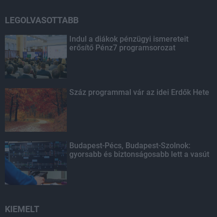
LEGOLVASOTTABB
Indul a diákok pénzügyi ismereteit
erősítő Pénz7 programsorozat
Száz programmal vár az idei Erdők Hete
Budapest-Pécs, Budapest-Szolnok:
gyorsabb és biztonságosabb lett a vasút
KIEMELT