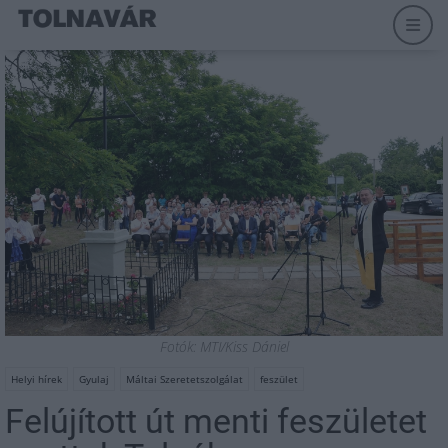
Fotók: MTI/Kiss Dániel
Helyi hírek
Gyulaj
Máltai Szeretetszolgálat
feszület
Felújított út menti feszületet