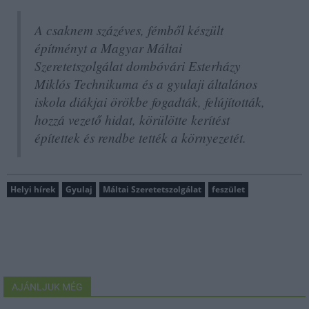
A csaknem százéves, fémből készült
építményt a Magyar Máltai
Szeretetszolgálat dombóvári Esterházy
Miklós Technikuma és a gyulaji általános
iskola diákjai örökbe fogadták, felújították,
hozzá vezető hidat, körülötte kerítést
építettek és rendbe tették a környezetét.
Helyi hírek
Gyulaj
Máltai Szeretetszolgálat
feszület
AJÁNLJUK MÉG