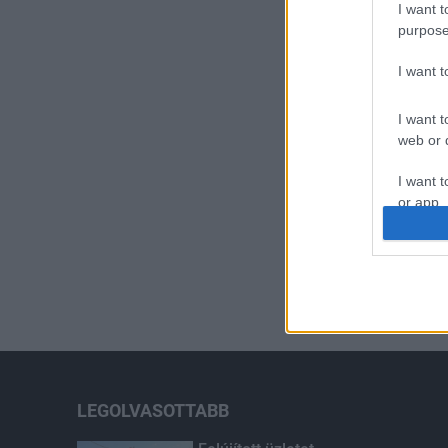
I want t
purpose
I want 
I want t
web or d
I want t
or app.
I want t
I want t
authenti
LEGOLVASOTTABB