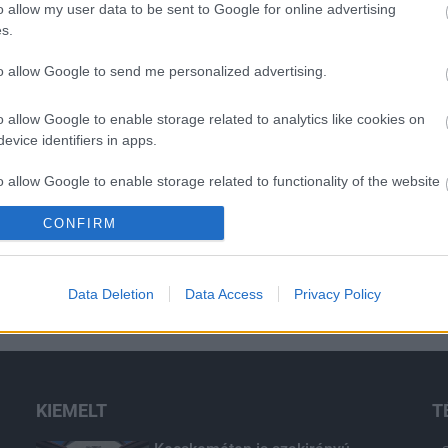
o allow my user data to be sent to Google for online advertising
s.
to allow Google to send me personalized advertising.
o allow Google to enable storage related to analytics like cookies on
evice identifiers in apps.
o allow Google to enable storage related to functionality of the website
CONFIRM
o allow Google to enable storage related to personalization.
o allow Google to enable storage related to security, including
Data Deletion
Data Access
Privacy Policy
cation functionality and fraud prevention, and other user protection.
KIEMELT
T