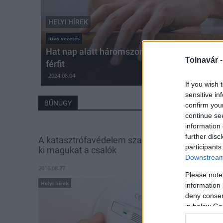
HELYI HÍREK
ittas vezetés
Hat nap alatt háromszor kaptak el ittas vez
Tolnavár 
férfit
2024.08.04
If you wish 
sensitive in
BŰNÜGY
confirm you
continue se
information 
further disc
A katasztrófavédelem szakembereinek adják
participants
ki magukat a csalók
Downstream 
2016.08.27
Please note
Helyi hírek
information 
deny consent
in below Go