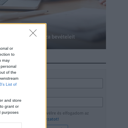
ma évről évre duplázza bevételeit
sonal or
ection to
HÍRLEVÉL
ou may
 personal
out of the
Név
 downstream
B’s List of
E-mail cím
er and store
to grant or
ed purposes
Feliratkozom a hírlevélre és elfogadom az
adatvédelmi szabályzatot!