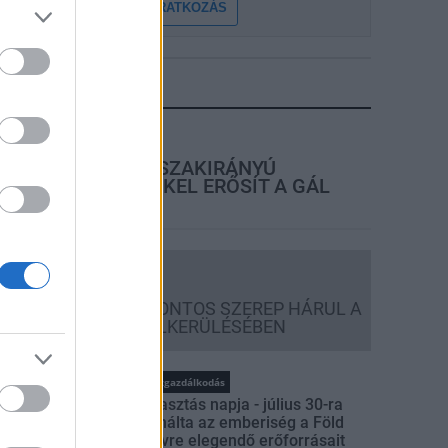
FELIRATKOZÁS
LEGFRISSEBB
rszágos hírek
KECSKEMÉTEN IS SZAKIRÁNYÚ
TOVÁBBKÉPZÉSEKKEL ERŐSÍT A GÁL
FERENC EGYETEM
Országos hírek
A LAKOSSÁGRA IS FONTOS SZEREP HÁRUL A
SZÚNYOGINVÁZIÓ ELKERÜLÉSÉBEN
rszágos hírek
WWF
vízgazdálkodás
Túlfogyasztás napja - július 30-ra
felhasználta az emberiség a Föld
egész évre elegendő erőforrásait