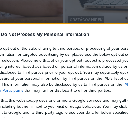
ORSZÁGOS HÍREK
etésért egy simontornyai
internet
-
Do Not Process My Personal Information
Ez az agyafúrt csalási for
2020.02.25
to opt-out of the sale, sharing to third parties, or processing of your per
formation for targeted advertising by us, please use the below opt-out s
r selection. Please note that after your opt-out request is processed y
eing interest-based ads based on personal information utilized by us or
disclosed to third parties prior to your opt-out. You may separately opt-
losure of your personal information by third parties on the IAB’s list of
. This information may also be disclosed by us to third parties on the
IA
Participants
that may further disclose it to other third parties.
 that this website/app uses one or more Google services and may gath
including but not limited to your visit or usage behaviour. You may click 
 to Google and its third-party tags to use your data for below specifi
ogle consent section.