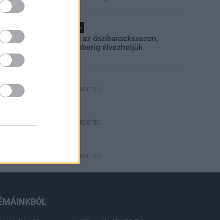
Helyi hírek
Beindult az őszibarackszezon,
szeptemberig élvezhetjük
HIRDETÉS
HIRDETÉS
HIRDETÉS
ÉMÁINKBÓL