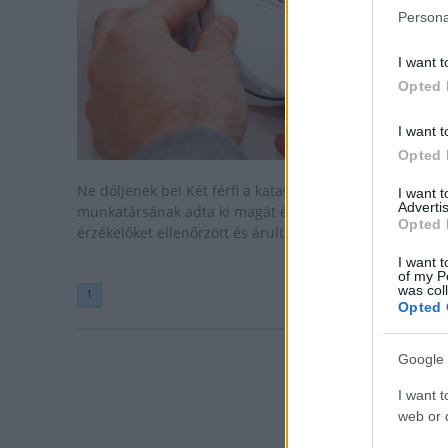
Persona
I want t
Opted 
I want t
Opted 
Ne dőljenek be! Két férfi a katasztrófavédelem
I want 
Advertis
munkatársának adta ki magát és szén-monoxid-
Opted 
érzékelőket ellenőrzött és árult Szekszárdon.
I want t
of my P
was col
1
Opted 
Google 
I want t
web or d