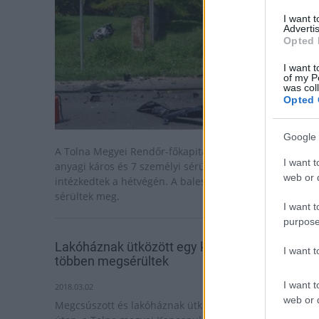
I want 
Advertis
Opted 
I want t
of my P
was col
Opted 
Google 
A Tolna Megyei Rendőr-főkapitányság helyszínelői 12
I want t
anyagi káros és 7 személyi sérüléses baleset helyszíné
web or d
intézkedtek a hétvégén. A balesetekben tizenketten
sérültek meg.
I want t
purpose
Lakóháznak ütközött egy kamion Kapospulán,
I want 
többen megsérültek
I want t
2018.03.02
web or d
Megcsúszott és lakóháznak ütközött egy kamion a 61-e