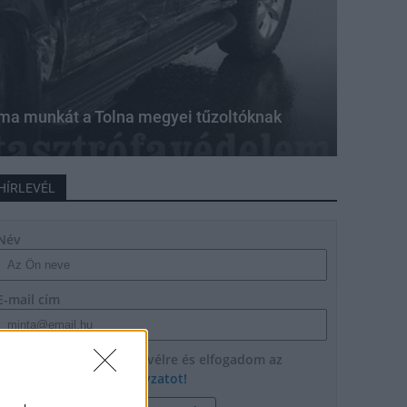
ma munkát a Tolna megyei tűzoltóknak
HÍRLEVÉL
Név
E-mail cím
Feliratkozom a hírlevélre és elfogadom az
adatvédelmi szabályzatot!