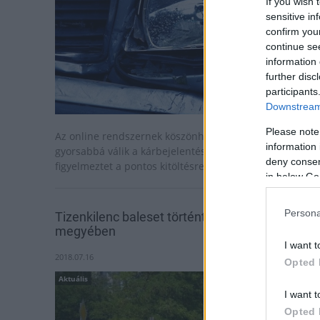
If you wish 
sensitive in
confirm you
continue se
information 
further disc
participants
Downstream 
Please note
Az online rendszernek köszönhetően egyszerűbbé és
information 
gyorsabbá válik a kárbejelentési ügyintézés, amely
deny consent
figyelmeztet a pontos kitöltésre is.
in below Go
Persona
Tizenkilenc baleset történt a hétvégén Tolna
megyében
I want t
2018.07.16
Opted 
Aktuális
I want t
Opted 