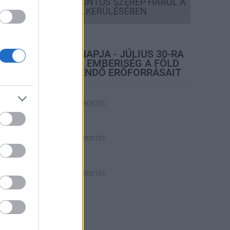
A LAKOSSÁGRA IS FONTOS SZEREP HÁRUL A
SZÚNYOGINVÁZIÓ ELKERÜLÉSÉBEN
rszágos hírek
TÚLFOGYASZTÁS NAPJA - JÚLIUS 30-RA
FELHASZNÁLTA AZ EMBERISÉG A FÖLD
EGÉSZ ÉVRE ELEGENDŐ ERŐFORRÁSAIT
HIRDETÉS
HIRDETÉS
HIRDETÉS