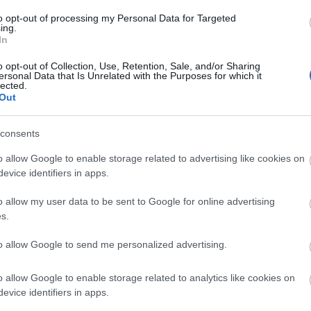
to opt-out of processing my Personal Data for Targeted
ing.
In
O
o opt-out of Collection, Use, Retention, Sale, and/or Sharing
ersonal Data that Is Unrelated with the Purposes for which it
lected.
Out
consents
o allow Google to enable storage related to advertising like cookies on
n
Tíz baleset történt a hétvégén Tolna megyében.
evice identifiers in apps.
o allow my user data to be sent to Google for online advertising
Vasúti balesetet szimuláltak Dombóváron
s.
2017.10.01
to allow Google to send me personalized advertising.
A gyakorlati feladatok végrehajtásába bekapcsolódtak a
MÁV kivonuló műszaki csoportjai is.
o allow Google to enable storage related to analytics like cookies on
evice identifiers in apps.
s