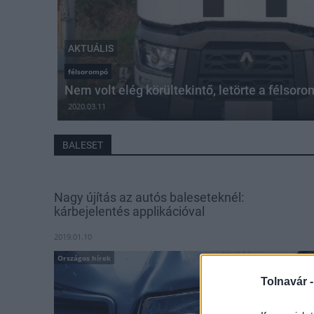
AKTUÁLIS
félsorompó
Nem volt elég körültekintő, letörte a félsor
2020.03.11
BALESET
Nagy újítás az autós baleseteknél:
kárbejelentés applikációval
2019.01.10
Országos hírek
Tolnavár 