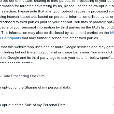
to opt-out of the sale, sharing to third parties, or processing of your per
formation for targeted advertising by us, please use the below opt-out s
r selection. Please note that after your opt-out request is processed y
eing interest-based ads based on personal information utilized by us or
disclosed to third parties prior to your opt-out. You may separately opt-
losure of your personal information by third parties on the IAB’s list of
. This information may also be disclosed by us to third parties on the
IA
O
Participants
that may further disclose it to other third parties.
M
 that this website/app uses one or more Google services and may gath
M
Jogerősen nyolc és fél év börtönbüntetésre ítélt a Pécsi
including but not limited to your visit or usage behaviour. You may click 
m
Ítélőtábla kedden egy Tolna megyei férfit, aki 2015-ben
 to Google and its third-party tags to use your data for below specifi
c
ittasan és kábítószer hatása alatt halálos balesetet
ogle consent section.
okozott, 2016-ban pedig szintén részegen úgy megütött
egy férfit, hogy az meghalt.
O
l Data Processing Opt Outs
o opt-out of the Sharing of my personal data.
Nem adott elsőbbséget a jármű vezetője
In
2018.04.23
o opt-out of the Sale of my Personal Data.
Aktuális
In