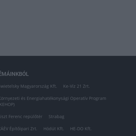
ÉMÁINKBÓL
Swietelsky Magyarország Kft.
Ke-Víz 21 Zrt.
Környezeti és Energiahatékonysági Operatív Program
(KEHOP)
Liszt Ferenc repülőtér
Strabag
ZÁÉV Építőipari Zrt.
Hódút Kft.
HE-DO Kft.