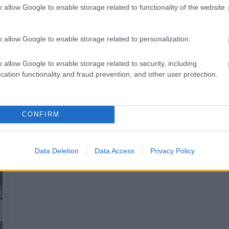
Értékelték a közlekedésbiztonságot Nógrádban
o allow Google to enable storage related to functionality of the website
2016.02.04
o allow Google to enable storage related to personalization.
o allow Google to enable storage related to security, including
cation functionality and fraud prevention, and other user protection.
CONFIRM
Data Deletion
Data Access
Privacy Policy