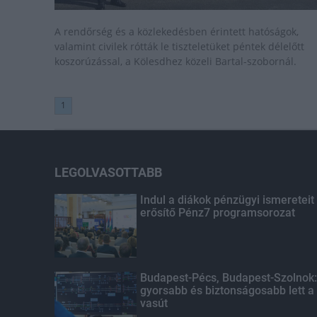
A rendőrség és a közlekedésben érintett hatóságok,
valamint civilek rótták le tiszteletüket péntek délelőtt
koszorúzással, a Kölesdhez közeli Bartal-szobornál.
1
LEGOLVASOTTABB
Indul a diákok pénzügyi ismereteit
erősítő Pénz7 programsorozat
Budapest-Pécs, Budapest-Szolnok:
gyorsabb és biztonságosabb lett a
vasút