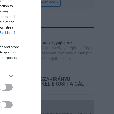
sonal or
FELIRATKOZÁS
ection to
ou may
 personal
out of the
LEGFRISSEBB
 downstream
B’s List of
rszágos hírek
egérkezett az eső a Duna vízgyűjtőjére
er and store
egérkezett a rég várt eső a Duna vízgyűjtőjére, a folyó
to grant or
agyarországi szakaszán azonban továbbra is csak pár
ed purposes
entiméteres vízszintváltozások jellemzőek.
rszágos hírek
KECSKEMÉTEN IS SZAKIRÁNYÚ
TOVÁBBKÉPZÉSEKKEL ERŐSÍT A GÁL
FERENC EGYETEM
Országos hírek