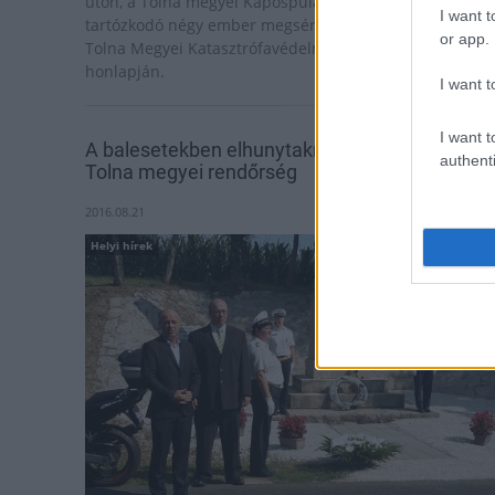
úton, a Tolna megyei Kapospulán, az épületben
I want t
tartózkodó négy ember megsérült - közölte pénteken a
or app.
Tolna Megyei Katasztrófavédelmi Igazgatóság a
honlapján.
I want t
I want t
A balesetekben elhunytakra emlékezett a
authenti
Tolna megyei rendőrség
2016.08.21
Helyi hírek