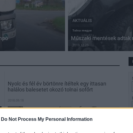
AKTUÁLIS
Tolna megye
ompó
Műszaki mentések adtak 
2019.12.23
Nyolc és fél év börtönre ítéltek egy ittasan
halálos balesetet okozó tolnai sofőrt
2018.09.18
Aktuális
-
Do Not Process My Personal Information