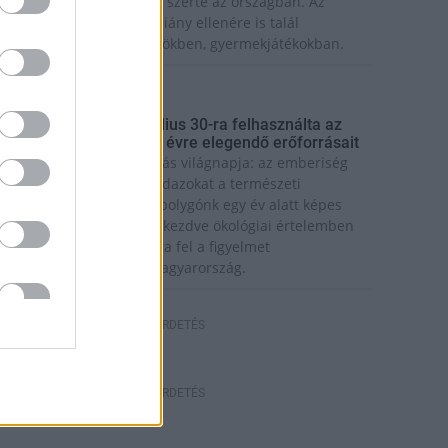
olytatódik a szúnyogírtás szerte az országban. Az
zsiai tigrisszúnyog a vízhiány ellenére is talál
zaporodási helyet a vödrökben, gyermekjátékokban.
rszágos hírek
úlfogyasztás napja - július 30-ra felhasználta az
mberiség a Föld egész évre elegendő erőforrásait
a van idén a túlfogyasztás világnapja: az emberiség
ddigre használta fel mindazokat a természeti
rőforrásokat, amelyeket bolygónk egy év alatt képes
egújítani. Ettől a naptól kezdve ökológiai értelemben
ár „hitelből élünk” – hívta fel a figyelmet
özleményében a WWF Magyarország.
HIRDETÉS
HIRDETÉS