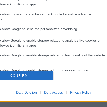
F
evice identifiers in apps.
á
s
o allow my user data to be sent to Google for online advertising
s.
O
to allow Google to send me personalized advertising.
T
e
M
o allow Google to enable storage related to analytics like cookies on
e
evice identifiers in apps.
e
m
o allow Google to enable storage related to functionality of the website
m
k
o allow Google to enable storage related to personalization.
CONFIRM
o allow Google to enable storage related to security, including
cation functionality and fraud prevention, and other user protection.
Data Deletion
Data Access
Privacy Policy