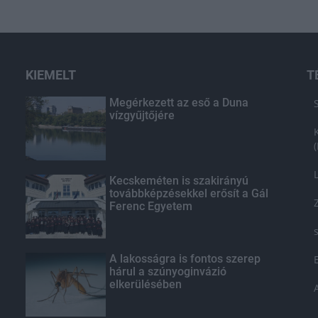
KIEMELT
T
Megérkezett az eső a Duna
vízgyűjtőjére
Kecskeméten is szakirányú
továbbképzésekkel erősít a Gál
Ferenc Egyetem
A lakosságra is fontos szerep
hárul a szúnyoginvázió
elkerülésében