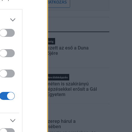
FELIRATKOZÁS
LEGFRISSEBB
rszágos hírek
Duna
hőség
Megérkezett az eső a Duna
vízgyűjtőjére
rszágos hírek
oktatás
továbbképzés
Kecskeméten is szakirányú
továbbképzésekkel erősít a Gál
Ferenc Egyetem
rszágos hírek
 lakosságra is fontos szerep hárul a
zúnyoginvázió elkerülésében