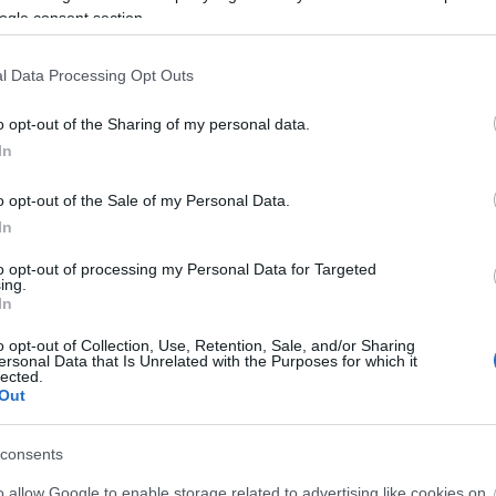
ogle consent section.
l Data Processing Opt Outs
o opt-out of the Sharing of my personal data.
In
O
o opt-out of the Sale of my Personal Data.
In
to opt-out of processing my Personal Data for Targeted
ing.
O
In
o opt-out of Collection, Use, Retention, Sale, and/or Sharing
ersonal Data that Is Unrelated with the Purposes for which it
lected.
Out
O
consents
A
s
o allow Google to enable storage related to advertising like cookies on