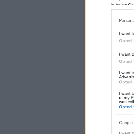
in below Go
Persona
I want t
Opted 
I want t
Opted 
I want 
Advertis
Opted 
I want t
of my P
was col
Opted 
Google 
I want t