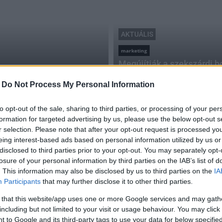
AKTUÁLIS
marketing
Megújítják a szekszárdi b
2016.10.13
-
Do Not Process My Personal Information
to opt-out of the sale, sharing to third parties, or processing of your per
formation for targeted advertising by us, please use the below opt-out s
r selection. Please note that after your opt-out request is processed y
eing interest-based ads based on personal information utilized by us or
disclosed to third parties prior to your opt-out. You may separately opt-
losure of your personal information by third parties on the IAB’s list of
. This information may also be disclosed by us to third parties on the
IA
Participants
that may further disclose it to other third parties.
 that this website/app uses one or more Google services and may gath
including but not limited to your visit or usage behaviour. You may click 
 to Google and its third-party tags to use your data for below specifi