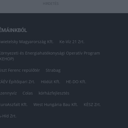
HIRDETÉS
ÉMÁINKBÓL
Swietelsky Magyarország Kft.
Ke-Víz 21 Zrt.
Környezeti és Energiahatékonysági Operatív Program
(KEHOP)
Liszt Ferenc repülőtér
Strabag
ZÁÉV Építőipari Zrt.
Hódút Kft.
HE-DO Kft.
szennyvíz
Colas
kórházfejlesztés
EuroAszfalt Kft.
West Hungária Bau Kft.
KÉSZ Zrt.
A-Híd Zrt.