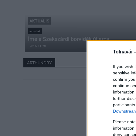
AKTUÁLIS
arculat
Íme a Szekszárdi borvidék új arca
2016.11.28
Tolnavár 
ARTHUNGRY
If you wish 
sensitive in
confirm you
continue se
information 
further disc
participants
Downstream 
Please note
information 
deny consent