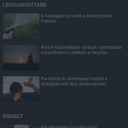
LEGOLVASOTTABB
A hőségben is védik a növényzetet
Pakson
Amire többmillióan vártunk: szombattól
másodfokúra csökken a riasztás
Parfümöt és élelmiszert rejtett a
táskájába két lány Szekszárdon
KIEMELT
Kecskeméten is szakirányú