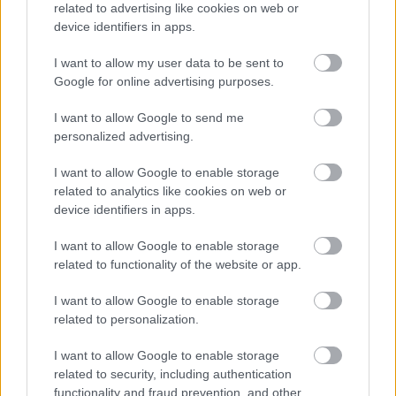
related to advertising like cookies on web or
device identifiers in apps.
I want to allow my user data to be sent to
Március 18-áig kérhetik az szja-bevallási tervezet postázását
Google for online advertising purposes.
azok az adózók, akik nem szeretnének az online ügyintézés
lehetőségével élni - hívta fel a figyelmet a Nemzeti Adó- és
I want to allow Google to send me
Vámhivatal (NAV) szerdán az MTI-nek küldött közleményében.
personalized advertising.
I want to allow Google to enable storage
related to analytics like cookies on web or
Már csak két nap van hátra az szja-bevallás
device identifiers in apps.
határidejéig
I want to allow Google to enable storage
2022.05.18
related to functionality of the website or app.
Országos hírek
I want to allow Google to enable storage
related to personalization.
I want to allow Google to enable storage
related to security, including authentication
functionality and fraud prevention, and other