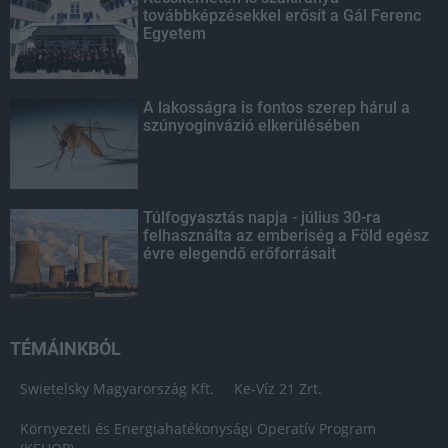
továbbképzésekkel erősít a Gál Ferenc
Egyetem
A lakosságra is fontos szerep hárul a
szúnyoginvázió elkerülésében
Túlfogyasztás napja - július 30-ra
felhasználta az emberiség a Föld egész
évre elegendő erőforrásait
TÉMÁINKBÓL
Swietelsky Magyarország Kft.
Ke-Víz 21 Zrt.
Környezeti és Energiahatékonysági Operatív Program