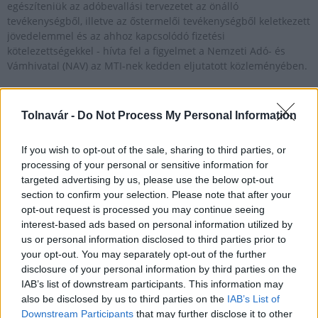
egészíteniük az adóbevallási tervezetet az önálló
tevékenységből, illetve az őstermelői tevékenységből keletkezett
jövedelemmel és az ahhoz kapcsolódó fizetési
kötelezettségekkel - hívta fel a figyelmet a Nemzeti Adó- és
Vámhivatal (NAV) az MTI-nek kedden eljutatott közleményében.
Ma éjfélig küldheti be az adóbevallását és
Tolnavár -
Do Not Process My Personal Information
rendelkezhet adója 1+1 százalékáról
If you wish to opt-out of the sale, sharing to third parties, or
2024.05.21
processing of your personal or sensitive information for
Országos hírek
targeted advertising by us, please use the below opt-out
section to confirm your selection. Please note that after your
opt-out request is processed you may continue seeing
interest-based ads based on personal information utilized by
us or personal information disclosed to third parties prior to
your opt-out. You may separately opt-out of the further
disclosure of your personal information by third parties on the
IAB’s list of downstream participants. This information may
also be disclosed by us to third parties on the
IAB’s List of
Downstream Participants
that may further disclose it to other