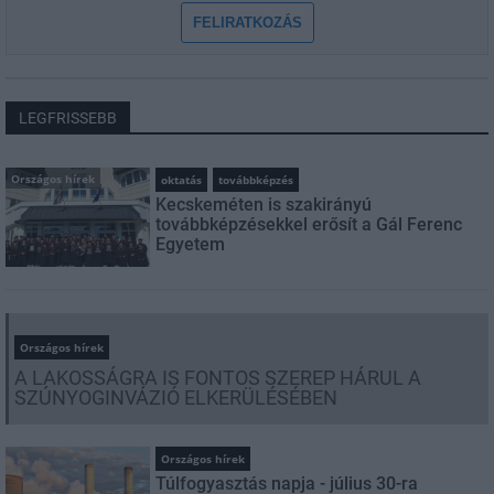
FELIRATKOZÁS
LEGFRISSEBB
Országos hírek
oktatás
továbbképzés
Kecskeméten is szakirányú
továbbképzésekkel erősít a Gál Ferenc
Egyetem
Országos hírek
A LAKOSSÁGRA IS FONTOS SZEREP HÁRUL A
SZÚNYOGINVÁZIÓ ELKERÜLÉSÉBEN
Országos hírek
Túlfogyasztás napja - július 30-ra