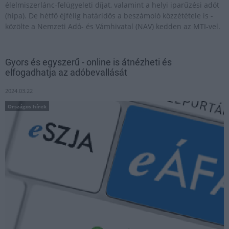
élelmiszerlánc-felügyeleti díjat, valamint a helyi iparűzési adót
(hipa). De hétfő éjfélig határidős a beszámoló közzététele is -
közölte a Nemzeti Adó- és Vámhivatal (NAV) kedden az MTI-vel.
Gyors és egyszerű - online is átnézheti és
elfogadhatja az adóbevallását
2024.03.22
Országos hírek