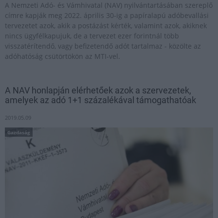
A Nemzeti Adó- és Vámhivatal (NAV) nyilvántartásában szereplő
címre kapják meg 2022. április 30-ig a papíralapú adóbevallási
tervezetet azok, akik a postázást kérték, valamint azok, akiknek
nincs ügyfélkapujuk, de a tervezet ezer forintnál több
visszatérítendő, vagy befizetendő adót tartalmaz - közölte az
adóhatóság csütörtökön az MTI-vel.
A NAV honlapján elérhetőek azok a szervezetek,
amelyek az adó 1+1 százalékával támogathatóak
2019.05.09
Gazdaság