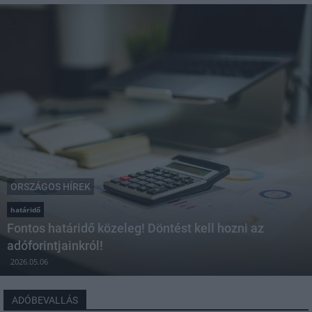
ORSZÁGOS HÍREK
határidő
Fontos határidő közeleg! Döntést kell hozni az
adóforintjainkról!
2026.05.06
ADÓBEVALLÁS