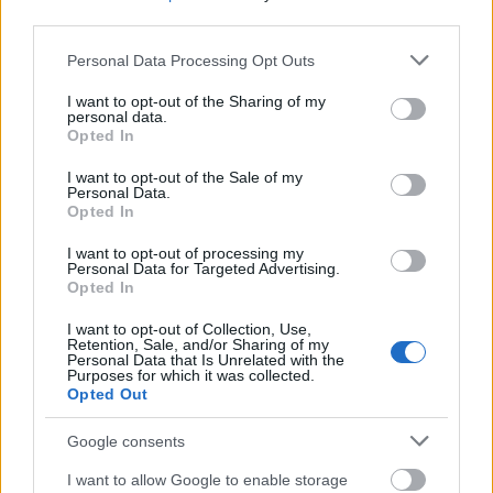
third parties.
Please note that this website/app uses one or more Google
Personal Data Processing Opt Outs
Éjfélig lehet kiegészíteni, illetve elfogadni az szja-bevallási
services and may gather and store information including but
tervezetet, de nem éri meg az utolsó percekre hagyni hívta fel a
not limited to your visit or usage behaviour. You may click to
I want to opt-out of the Sharing of my
personal data.
figyelmet kedden a Nemzeti Adó- és Vámhivatal (NAV).
grant or deny consent to Google and its third-party tags to
Opted In
use your data for below specified purposes in below Google
consent section.
I want to opt-out of the Sale of my
Personal Data.
NAV: március 18-áig kérhetik az adózók az szja-
Opted In
bevallási tervezet postázását
I want to opt-out of processing my
2024.03.13
Personal Data for Targeted Advertising.
Opted In
Országos hírek
I want to opt-out of Collection, Use,
Retention, Sale, and/or Sharing of my
Personal Data that Is Unrelated with the
Purposes for which it was collected.
Opted Out
Google consents
I want to allow Google to enable storage