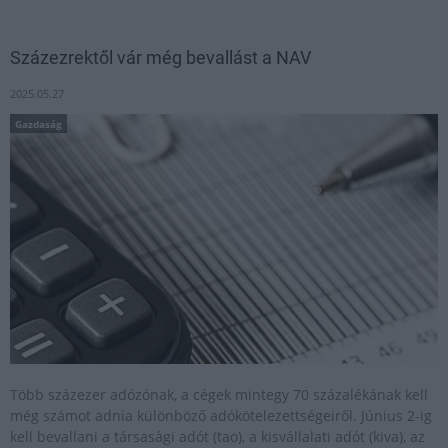
Százezrektől vár még bevallást a NAV
2025.05.27
Gazdaság
Több százezer adózónak, a cégek mintegy 70 százalékának kell
még számot adnia különböző adókötelezettségeiről. Június 2-ig
kell bevallani a társasági adót (tao), a kisvállalati adót (kiva), az