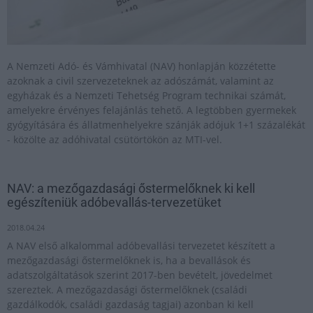
A Nemzeti Adó- és Vámhivatal (NAV) honlapján közzétette
azoknak a civil szervezeteknek az adószámát, valamint az
egyházak és a Nemzeti Tehetség Program technikai számát,
amelyekre érvényes felajánlás tehető. A legtöbben gyermekek
gyógyítására és állatmenhelyekre szánják adójuk 1+1 százalékát
- közölte az adóhivatal csütörtökön az MTI-vel.
NAV: a mezőgazdasági őstermelőknek ki kell
egészíteniük adóbevallás-tervezetüket
2018.04.24
A NAV első alkalommal adóbevallási tervezetet készített a
mezőgazdasági őstermelőknek is, ha a bevallások és
adatszolgáltatások szerint 2017-ben bevételt, jövedelmet
szereztek. A mezőgazdasági őstermelőknek (családi
gazdálkodók, családi gazdaság tagjai) azonban ki kell