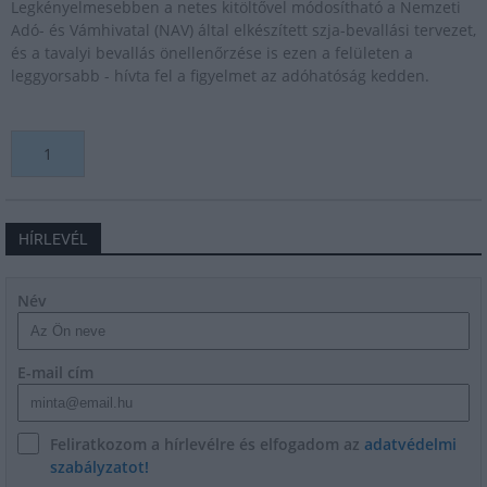
Legkényelmesebben a netes kitöltővel módosítható a Nemzeti
Adó- és Vámhivatal (NAV) által elkészített szja-bevallási tervezet,
és a tavalyi bevallás önellenőrzése is ezen a felületen a
leggyorsabb - hívta fel a figyelmet az adóhatóság kedden.
1
HÍRLEVÉL
Név
E-mail cím
Feliratkozom a hírlevélre és elfogadom az
adatvédelmi
szabályzatot!