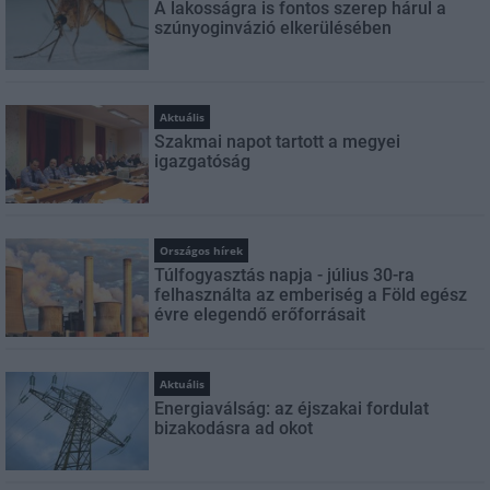
A lakosságra is fontos szerep hárul a
szúnyoginvázió elkerülésében
Aktuális
Szakmai napot tartott a megyei
igazgatóság
Országos hírek
Túlfogyasztás napja - július 30-ra
felhasználta az emberiség a Föld egész
évre elegendő erőforrásait
Aktuális
Energiaválság: az éjszakai fordulat
bizakodásra ad okot