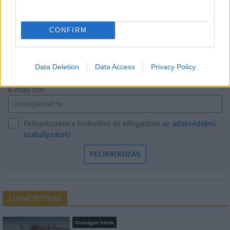
HÍRLEVÉL
CONFIRM
Név
Data Deletion
Data Access
Privacy Policy
E-mail cím
Feliratkozom a hírlevélre és elfogadom az
adatvédelmi
szabályzatot!
FELIRATKOZÁS
LEGNÉZETTEBB
Országos hírek