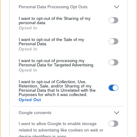
Please note that this website/app uses one or more Google
Personal Data Processing Opt Outs
services and may gather and store information including but
not limited to your visit or usage behaviour. You may click to
I want to opt-out of the Sharing of my
personal data.
grant or deny consent to Google and its third-party tags to
Opted In
use your data for below specified purposes in below Google
consent section.
I want to opt-out of the Sale of my
Personal Data.
Opted In
I want to opt-out of processing my
Personal Data for Targeted Advertising.
Opted In
Paks
paksi atomerőmű
Paks II
Paks II. Atomerőmű Zrt.
I want to opt-out of Collection, Use,
Paks II.: Mit jelent az 5. blokk új mérföldköve a
Retention, Sale, and/or Sharing of my
felülvizsgálat árnyékában?
Personal Data that Is Unrelated with the
Purposes for which it was collected.
Megkezdődött az 5. blokk reaktorépületének alaplemez-
Opted Out
kivitelezése, miközben a felülvizsgálat arra keresi a választ,
hogy a megváltozott gazdasági és geopolitikai környezetben
Google consents
milyen feltételek mellett érdemes továbbvinni Magyarország
I want to allow Google to enable storage
egyik legnagyobb beruházását.
related to advertising like cookies on web or
device identifiers in apps.