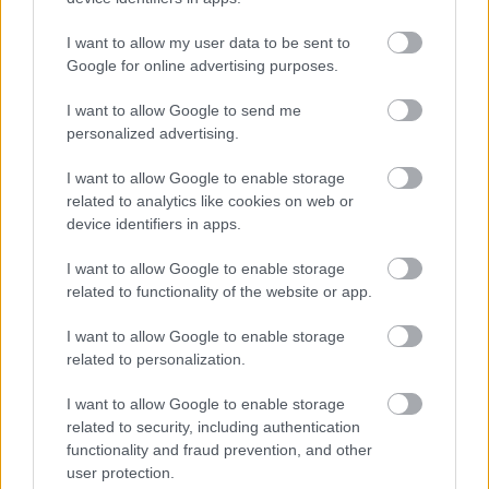
Elkészült a Liszt Ferenc repülőtér
közelében lévő logisztikai bázis út- és
I want to allow my user data to be sent to
közműhálózatának fejlesztése
Google for online advertising purposes.
I want to allow Google to send me
Látlelet a hazai víziközművekről?
personalized advertising.
Egyetlen, fél évszázados vezetéken
múlt Bicske vízellátása
I want to allow Google to enable storage
related to analytics like cookies on web or
device identifiers in apps.
Épített öröksége megújításával is készül
I want to allow Google to enable storage
Mohács a csata ötszázadik
évfordulójára
related to functionality of the website or app.
I want to allow Google to enable storage
related to personalization.
A tengerfenék alatt négy óriáskábellel
kötik össze Spanyolország és
I want to allow Google to enable storage
Franciaország villamosenergia-
related to security, including authentication
hálózatát
functionality and fraud prevention, and other
user protection.