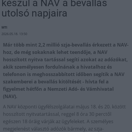
készül a NAV a bevallás
utolsó napjaira
MTI
2026.05.18. 13:50
Már több mint 2,2 millió szja-bevallás érkezett a NAV-
hoz, de még sokaknak lehet teendője, a NAV
hosszított nyitva tartással segíti azokat az adózókat,
akik személyesen fordulnának a hivatalhoz és
telefonon is meghosszabbított időben segítik a NAV
szakemberei a bevallás kitöltését - hívta fel a
figyelmet hétfőn a Nemzeti Adó- és Vámhivatal
(NAV).
A NAV központi ügyfélszolgálatai május 18. és 20. között
hosszított nyitvatartással, reggel 8 óra 30 perctől
egészen 18 óráig várják az ügyfeleket. A személyes
megjelenést választó adózók bármely, az szja-