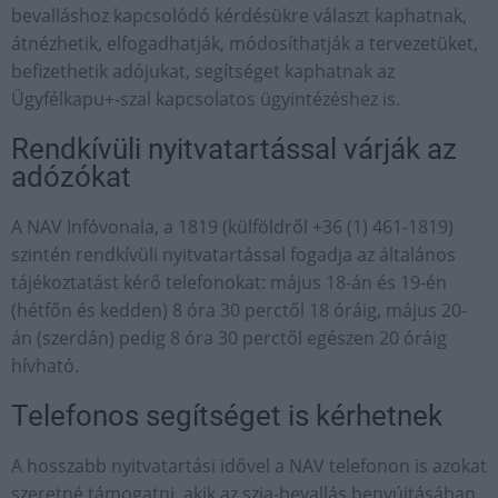
bevalláshoz kapcsolódó kérdésükre választ kaphatnak,
átnézhetik, elfogadhatják, módosíthatják a tervezetüket,
befizethetik adójukat, segítséget kaphatnak az
Ügyfélkapu+-szal kapcsolatos ügyintézéshez is.
Rendkívüli nyitvatartással várják az
adózókat
A NAV Infóvonala, a 1819 (külföldről +36 (1) 461-1819)
szintén rendkívüli nyitvatartással fogadja az általános
tájékoztatást kérő telefonokat: május 18-án és 19-én
(hétfőn és kedden) 8 óra 30 perctől 18 óráig, május 20-
án (szerdán) pedig 8 óra 30 perctől egészen 20 óráig
hívható.
Telefonos segítséget is kérhetnek
A hosszabb nyitvatartási idővel a NAV telefonon is azokat
szeretné támogatni, akik az szja-bevallás benyújtásában