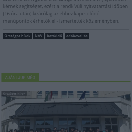
kérnek segítséget, ezért a rendkívüli nyitvatartási időben
(16 óra után) kizárólag az ehhez kapcsolódó
menüpontok érhetők el - ismertették közleményben.
Országos hírek
NAV
határidő
adóbevallás
AJÁNLJUK MÉG
Országos hírek