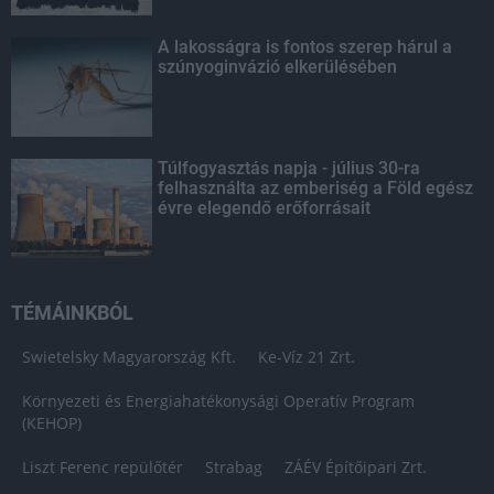
A lakosságra is fontos szerep hárul a
szúnyoginvázió elkerülésében
Túlfogyasztás napja - július 30-ra
felhasználta az emberiség a Föld egész
évre elegendő erőforrásait
TÉMÁINKBÓL
Swietelsky Magyarország Kft.
Ke-Víz 21 Zrt.
Környezeti és Energiahatékonysági Operatív Program
(KEHOP)
Liszt Ferenc repülőtér
Strabag
ZÁÉV Építőipari Zrt.