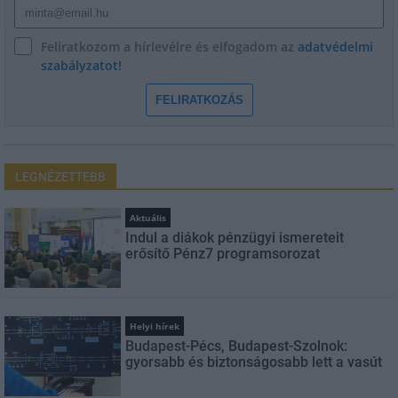
Feliratkozom a hírlevélre és elfogadom az
adatvédelmi
szabályzatot!
FELIRATKOZÁS
LEGNÉZETTEBB
Aktuális
Indul a diákok pénzügyi ismereteit
erősítő Pénz7 programsorozat
Helyi hírek
Budapest-Pécs, Budapest-Szolnok:
gyorsabb és biztonságosabb lett a vasút