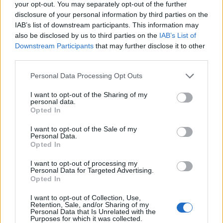
your opt-out. You may separately opt-out of the further
disclosure of your personal information by third parties on the
A lakosságra is fontos szerep hárul a szúnyoginvázió
IAB’s list of downstream participants. This information may
elkerülésében
also be disclosed by us to third parties on the
IAB’s List of
Downstream Participants
that may further disclose it to other
third parties.
Please note that this website/app uses one or more Google
Personal Data Processing Opt Outs
services and may gather and store information including but
not limited to your visit or usage behaviour. You may click to
I want to opt-out of the Sharing of my
personal data.
grant or deny consent to Google and its third-party tags to
Opted In
MAGYAR ÉPÍTŐK
use your data for below specified purposes in below Google
consent section.
I want to opt-out of the Sale of my
Personal Data.
Mi épül?
Opted In
I want to opt-out of processing my
Personal Data for Targeted Advertising.
Opted In
I want to opt-out of Collection, Use,
Retention, Sale, and/or Sharing of my
Personal Data that Is Unrelated with the
Purposes for which it was collected.