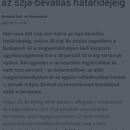
az szja-bevallás határidejéig
Nemzeti Adó- és Vámhivatal
2022.05.18. 10:28
Már csak két nap van hátra az szja-bevallás
határidejéig, május 20-áig! Az utolsó napokban a
budapesti és a megyeszékhelyen lévő központi
ügyfélszolgálatok 8 óra 30 perctől 18 óráig tartanak
nyitva. Aki egyetért a tervezetben foglaltakkal és
nem tesz semmit – az őstermelőket, az áfás
magánszemélyeket és az egyéni vállalkozókat kivéve
–, annak május 20-ával automatikusan bevallássá
válik a tervezete.
Május 20-án éjfélig lehet átnézni, elfogadni, módosítani
és kiegészíteni a NAV által készített szja-bevallási
tervezetet, amit legegyszerűbben az elektronikus
azonosítással rendelkezők tehetnek meg a NAV