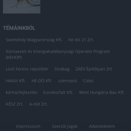
TÉMÁINKBÓL
Swietelsky Magyarország Kft.
Ke-Víz 21 Zrt.
Környezeti és Energiahatékonysági Operatív Program
(KEHOP)
Liszt Ferenc repülőtér
Strabag
ZÁÉV Építőipari Zrt.
Hódút Kft.
HE-DO Kft.
szennyvíz
Colas
kórházfejlesztés
EuroAszfalt Kft.
West Hungária Bau Kft.
KÉSZ Zrt.
A-Híd Zrt.
Impresszum
Szerzői jogok
Adatvédelem