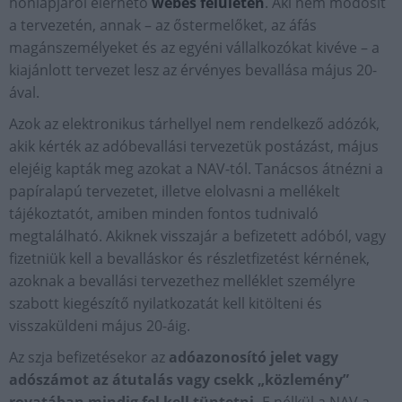
honlapjáról elérhető
webes felületen
. Aki nem módosít
a tervezetén, annak – az őstermelőket, az áfás
magánszemélyeket és az egyéni vállalkozókat kivéve – a
kiajánlott tervezet lesz az érvényes bevallása május 20-
ával.
Azok az elektronikus tárhellyel nem rendelkező adózók,
akik kérték az adóbevallási tervezetük postázást, május
elejéig kapták meg azokat a NAV-tól. Tanácsos átnézni a
papíralapú tervezetet, illetve elolvasni a mellékelt
tájékoztatót, amiben minden fontos tudnivaló
megtalálható. Akiknek visszajár a befizetett adóból, vagy
fizetniük kell a bevalláskor és részletfizetést kérnének,
azoknak a bevallási tervezethez melléklet személyre
szabott kiegészítő nyilatkozatát kell kitölteni és
visszaküldeni május 20-áig.
Az szja befizetésekor az
adóazonosító jelet vagy
adószámot az átutalás vagy csekk „közlemény”