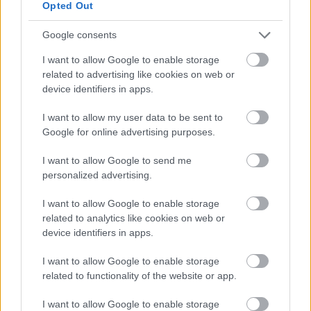
Opted Out
Google consents
I want to allow Google to enable storage
Belváros-Lipótváros
játszótér
related to advertising like cookies on web or
Város-Teampannon Kereskedelmi és Szolgáltató Kft.
parkfelújítás
device identifiers in apps.
Újragondolják Lipótváros rejtett, zöld parkját
I want to allow my user data to be sent to
Indulhat a Honvéd tér megújításának tervezése, ahol a
Google for online advertising purposes.
klímatudatos gondolkodás és a helyi identitás erősítése kerül a
középpontba.
I want to allow Google to send me
personalized advertising.
Történelmi táj, amelynek minden köve
mesél – megújul a tatai Angolkert
I want to allow Google to enable storage
related to analytics like cookies on web or
device identifiers in apps.
I want to allow Google to enable storage
M1 bővítés: már zajlik a teljesen új
related to functionality of the website or app.
Bicske Kelet csomópont építése
I want to allow Google to enable storage