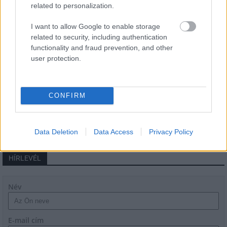
related to personalization.
Új gyalogosátkelők és jelzőlámpás
I want to allow Google to enable storage
csomópont épül Angyalföldön
related to security, including authentication
functionality and fraud prevention, and other
user protection.
Másfélszeresére bővítik
Hódmezővásárhely jó hírű református
iskoláját
CONFIRM
Data Deletion
Data Access
Privacy Policy
HÍRLEVÉL
Név
E-mail cím