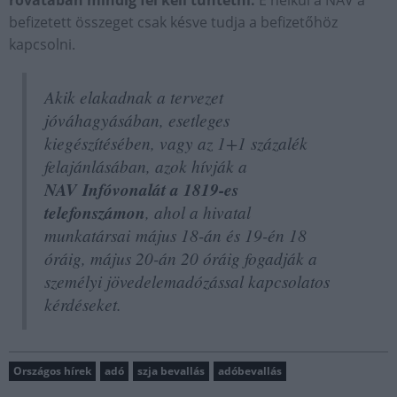
rovatában mindig fel kell tüntetni.
E nélkül a NAV a
befizetett összeget csak késve tudja a befizetőhöz
kapcsolni.
Akik elakadnak a tervezet
jóváhagyásában, esetleges
kiegészítésében, vagy az 1+1 százalék
felajánlásában, azok hívják a
NAV Infóvonalát a 1819-es
telefonszámon
, ahol a hivatal
munkatársai május 18-án és 19-én 18
óráig, május 20-án 20 óráig fogadják a
személyi jövedelemadózással kapcsolatos
kérdéseket.
Országos hírek
adó
szja bevallás
adóbevallás