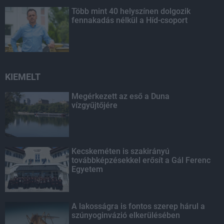
Több mint 40 helyszínen dolgozik
fennakadás nélkül a Híd-csoport
KIEMELT
Megérkezett az eső a Duna
vízgyűjtőjére
Kecskeméten is szakirányú
továbbképzésekkel erősít a Gál Ferenc
Egyetem
A lakosságra is fontos szerep hárul a
szúnyoginvázió elkerülésében