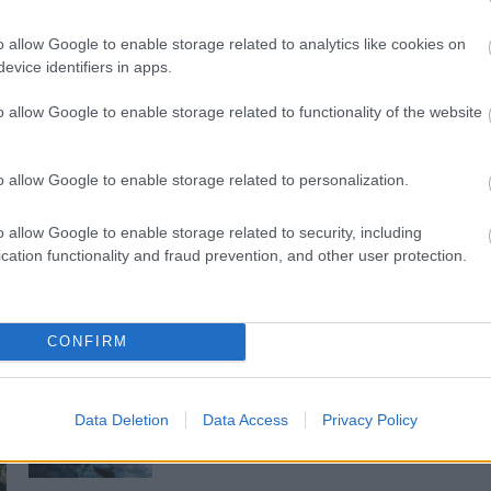
o allow Google to enable storage related to analytics like cookies on
evice identifiers in apps.
o allow Google to enable storage related to functionality of the website
és talán még
Az atomerőmű egyetlen
o allow Google to enable storage related to personalization.
en tartható az
hatása a környezetre, hogy a
Duna vizét némileg felmelegíti
o allow Google to enable storage related to security, including
cation functionality and fraud prevention, and other user protection.
CONFIRM
Történelmi táj, amelynek minden
köve mesél – megújul a tatai
Data Deletion
Data Access
Privacy Policy
Angolkert