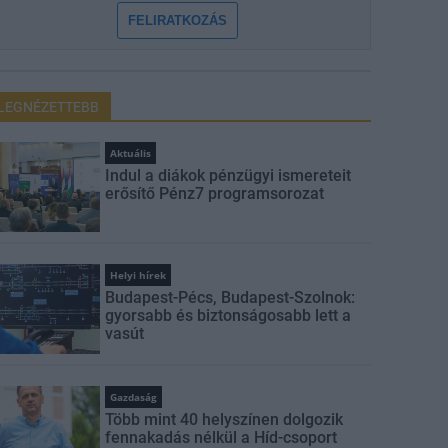
FELIRATKOZÁS
LEGNÉZETTEBB
Aktuális
Indul a diákok pénzügyi ismereteit
erősítő Pénz7 programsorozat
Helyi hírek
Budapest-Pécs, Budapest-Szolnok:
gyorsabb és biztonságosabb lett a
vasút
Gazdaság
Több mint 40 helyszínen dolgozik
fennakadás nélkül a Híd-csoport