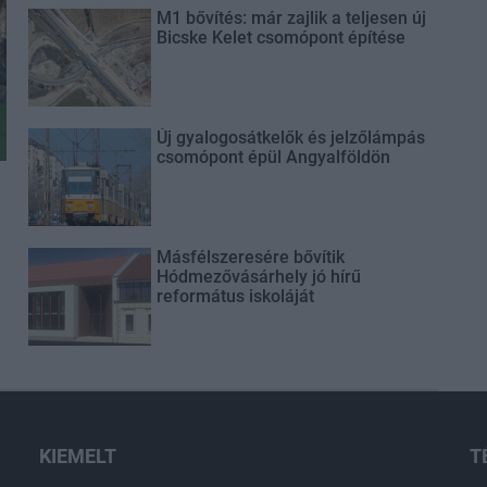
M1 bővítés: már zajlik a teljesen új
Bicske Kelet csomópont építése
Új gyalogosátkelők és jelzőlámpás
csomópont épül Angyalföldön
Másfélszeresére bővítik
Hódmezővásárhely jó hírű
református iskoláját
KIEMELT
T