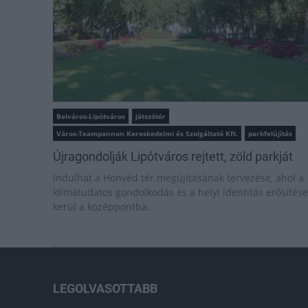
Belváros-Lipótváros
játszótér
Város-Teampannon Kereskedelmi és Szolgáltató Kft.
parkfelújítás
Újragondolják Lipótváros rejtett, zöld parkját
Indulhat a Honvéd tér megújításának tervezése, ahol a
klímatudatos gondolkodás és a helyi identitás erősítése
kerül a középpontba.
LEGOLVASOTTABB