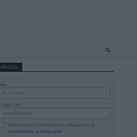
HÍRLEVÉL
Név
E-mail cím
Feliratkozom a hírlevélre és elfogadom az
adatvédelmi szabályzatot!