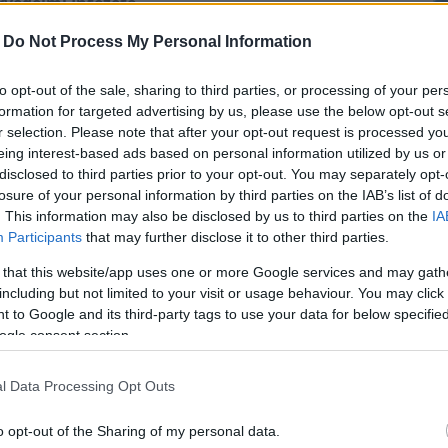
védelmi Intézete.
-
Do Not Process My Personal Information
ott közleményében azt írta, naponta több bejelentés
r nemcsak e-mailben, hanem SMS-ben, sőt, élő
to opt-out of the sale, sharing to third parties, or processing of your per
formation for targeted advertising by us, please use the below opt-out s
munikál ügyfeleivel, az adathalászok pedig ezt
r selection. Please note that after your opt-out request is processed y
eing interest-based ads based on personal information utilized by us or
iókat szerezni. A NAV nevében írt adó-visszatérítés
disclosed to third parties prior to your opt-out. You may separately opt-
 olyan nyelvi fordulatokat tartalmaznak - például
losure of your personal information by third parties on the IAB’s list of
egtévesztésre tökéletesen alkalmas megnevezéseket -
. This information may also be disclosed by us to third parties on the
IA
.
Participants
that may further disclose it to other third parties.
alában egy linket is tartalmaznak, ami a gyanútlan
 that this website/app uses one or more Google services and may gath
Az űrlapon a csalók általában az ügyfélkapus
including but not limited to your visit or usage behaviour. You may click 
 to Google and its third-party tags to use your data for below specifi
hátlapján található háromjegyű szám, az úgynevezett
ogle consent section.
 bankkártyája adatait, számolnia kell azzal, hogy
l Data Processing Opt Outs
sak a megfelelő oldalon (nav.gov.hu, magyarorszag.hu)
t szerkesztenek, amelyek arculati elemeikben is
o opt-out of the Sharing of my personal data.