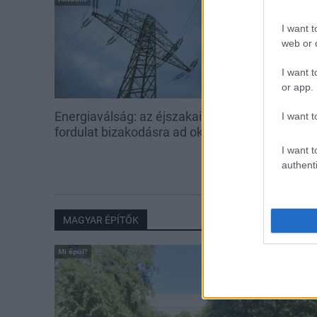
I want t
web or d
I want t
or app.
Energiaválság: az éjszakai
Paks: hétfőn 
I want t
fordulat bizakodásra ad okot
kedden üzemb
utolsó turbina
I want t
authenti
MAGYAR ÉPÍTŐK
Mi épül?