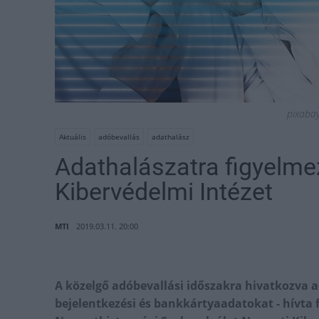
pixabay 
Aktuális
adóbevallás
adathalász
Adathalászatra figyelme
Kibervédelmi Intézet
MTI
2019.03.11. 20:00
A közelgő adóbevallási időszakra hivatkozva 
bejelentkezési és bankkártyaadatokat - hívta f