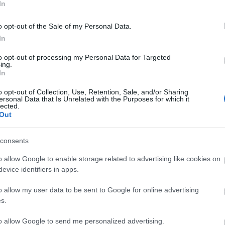
felületeket, azonban a webcím ebben árulkodó lehet.
In
 között nem kér bankkártyaadatokat.
o opt-out of the Sale of my Personal Data.
tér a megtévesztő módszertől, a hivatal ugyanis
In
kivonaton értesíti az ügyfeleket a többletként
to opt-out of processing my Personal Data for Targeted
.nav.gov.hu
címen található.
ing.
In
ációkat, hasznos tanácsokat az NBSZ NKI oldalán
sek/tajekoztatas/ado-visszateritesre-hivatkozik-a-
o opt-out of Collection, Use, Retention, Sale, and/or Sharing
ersonal Data that Is Unrelated with the Purposes for which it
/
- közölték.
lected.
Out
consents
o allow Google to enable storage related to advertising like cookies on
evice identifiers in apps.
o allow my user data to be sent to Google for online advertising
s.
to allow Google to send me personalized advertising.
Aktuális