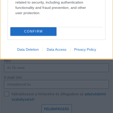
related to security, including authentication
Paks II.: Mit jelent az 5. blokk új
functionality and fraud prevention, and other
mérföldköve a felülvizsgálat
user protection.
árnyékában?
CONFIRM
HÍRLEVÉL
Data Deletion
Data Access
Privacy Policy
Név
E-mail cím
Feliratkozom a hírlevélre és elfogadom az
adatvédelmi
szabályzatot!
FELIRATKOZÁS