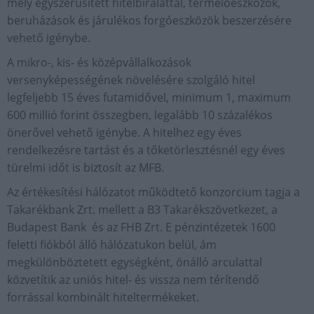
mely egyszerűsített hitelbírálattal, termelőeszközök,
beruházások és járulékos forgóeszközök beszerzésére
vehető igénybe.
A mikro-, kis- és középvállalkozások
versenyképességének növelésére szolgáló hitel
legfeljebb 15 éves futamidővel, minimum 1, maximum
600 millió forint összegben, legalább 10 százalékos
önerővel vehető igénybe. A hitelhez egy éves
rendelkezésre tartást és a tőketörlesztésnél egy éves
türelmi időt is biztosít az MFB.
Az értékesítési hálózatot működtető konzorcium tagja a
Takarékbank Zrt. mellett a B3 Takarékszövetkezet, a
Budapest Bank és az FHB Zrt. E pénzintézetek 1600
feletti fiókból álló hálózatukon belül, ám
megkülönböztetett egységként, önálló arculattal
közvetítik az uniós hitel- és vissza nem térítendő
forrással kombinált hiteltermékeket.