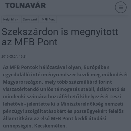
Helyi hírek
Szekszárd
MFB Pont
Szekszárdon is megnyitott
az MFB Pont
2016.05.24. 15:21
Az MFB Pontok hálózatával olyan, Európában
egyedülálló intézményrendszer kezdi meg működését
Magyarországon, mely több százmilliárd forint
visszatérítendő uniós támogatás stabil, átlátható és
mindenki számára hozzáférhető kihelyezését teszi
lehetővé - jelentette ki a Miniszterelnökség nemzeti
pénzügyi szolgáltatásokért és postaügyekért felelős
államtitkára az első MFB Pont keddi átadási
ünnepségén, Kecskeméten.