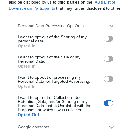
also be disclosed by us to third parties on the
IAB’s List of
Downstream Participants
that may further disclose it to other
third parties.
Please note that this website/app uses one or more Google
Personal Data Processing Opt Outs
MAGYAR ÉPÍTŐK
services and may gather and store information including but
not limited to your visit or usage behaviour. You may click to
I want to opt-out of the Sharing of my
personal data.
grant or deny consent to Google and its third-party tags to
Útépítés
Opted In
use your data for below specified purposes in below Google
consent section.
I want to opt-out of the Sale of my
Personal Data.
Opted In
I want to opt-out of processing my
Personal Data for Targeted Advertising.
Opted In
I want to opt-out of Collection, Use,
Retention, Sale, and/or Sharing of my
Personal Data that Is Unrelated with the
Purposes for which it was collected.
Opted Out
autópálya
útépítés
M1-es autópálya
Bicske
Google consents