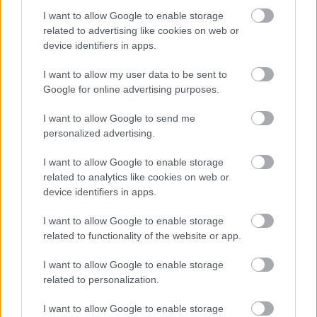
M1 bővítés: már zajlik a teljesen új Bicske Kelet
csomópont építése
I want to allow Google to enable storage
related to advertising like cookies on web or
Tizenegy meglévő csomópontot korszerűsít és négy új,
device identifiers in apps.
különszintű csomópontot hoz létre az MKIF az M1-es
bővítésénél.
I want to allow my user data to be sent to
Google for online advertising purposes.
Új gyalogosátkelők és jelzőlámpás
csomópont épül Angyalföldön
I want to allow Google to send me
personalized advertising.
I want to allow Google to enable storage
related to analytics like cookies on web or
Másfélszeresére bővítik
Hódmezővásárhely jó hírű református
device identifiers in apps.
iskoláját
I want to allow Google to enable storage
related to functionality of the website or app.
Látványos építési szakasz indult be a
I want to allow Google to enable storage
Flórián téri felüljárón
related to personalization.
I want to allow Google to enable storage