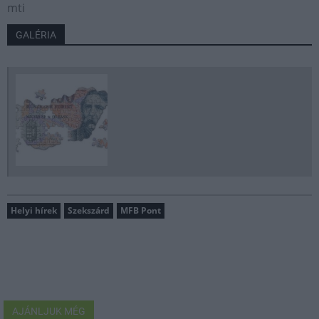
mti
GALÉRIA
Helyi hírek
Szekszárd
MFB Pont
AJÁNLJUK MÉG