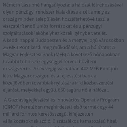
Németh Lászlóné hangsúlyozta: a hálózat létrehozásával
olyan pénzügyi rendszer kialakítása a cél, amely az
ország minden településén hozzáférhetővé teszi a
visszatérítendő uniós forrásokat és a pénzügyi
szolgáltatások lakóhelyhez közeli igénybe vételét.
A keddi nappal Budapesten és a megyei jogú városokban
26 MFB Pont kezdi meg működését, ám a hálózatot a
Magyar Fejlesztési Bank (MFB) a következő hónapokban
további több száz egységgel tervezi bővíteni
országszerte. Az év végig várhatóan 442 MFB Pont jön
létre Magyarországon és a fejlesztési bank a
közeljövőben továbbiak nyitására ír ki közbeszerzési
eljárást, melyekkel együtt 650 tagúra nő a hálózat.
A Gazdaságfejlesztési és Innovációs Operatív Program
(GINOP) keretében meghirdetett első termék egy 44
milliárd forintos keretösszegű, kifejezetten
vállalkozásoknak szóló, 0 százalékos kamatozású hitel,