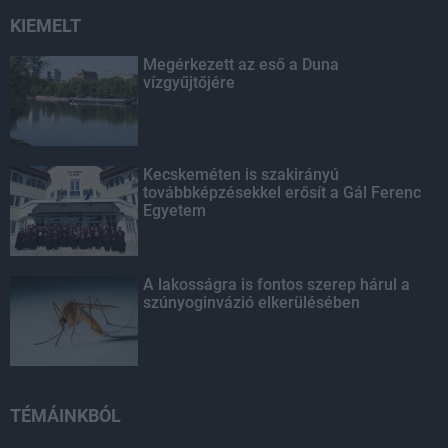
KIEMELT
Megérkezett az eső a Duna
vízgyűjtőjére
Kecskeméten is szakirányú
továbbképzésekkel erősít a Gál Ferenc
Egyetem
A lakosságra is fontos szerep hárul a
szúnyoginvázió elkerülésében
TÉMÁINKBÓL