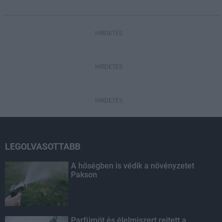
HIRDETÉS
HIRDETÉS
HIRDETÉS
LEGOLVASOTTABB
A hőségben is védik a növényzetet
Pakson
Parfümöt és élelmiszert rejtett a