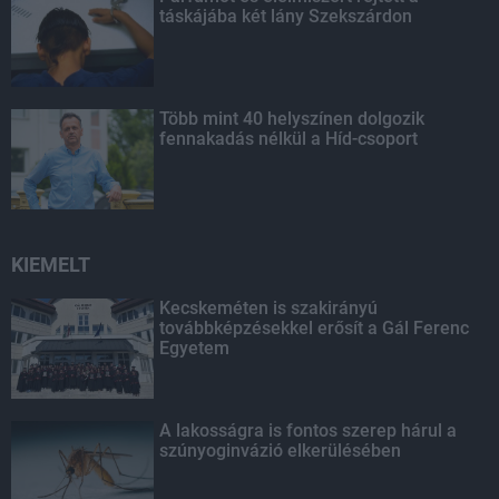
táskájába két lány Szekszárdon
Több mint 40 helyszínen dolgozik
fennakadás nélkül a Híd-csoport
KIEMELT
Kecskeméten is szakirányú
továbbképzésekkel erősít a Gál Ferenc
Egyetem
A lakosságra is fontos szerep hárul a
szúnyoginvázió elkerülésében