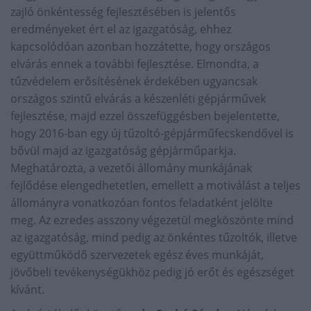
zajló önkéntesség fejlesztésében is jelentős
eredményeket ért el az igazgatóság, ehhez
kapcsolódóan azonban hozzátette, hogy országos
elvárás ennek a további fejlesztése. Elmondta, a
tűzvédelem erősítésének érdekében ugyancsak
országos szintű elvárás a készenléti gépjárművek
fejlesztése, majd ezzel összefüggésben bejelentette,
hogy 2016-ban egy új tűzoltó-gépjárműfecskendővel is
bővül majd az igazgatóság gépjárműparkja.
Meghatározta, a vezetői állomány munkájának
fejlődése elengedhetetlen, emellett a motiválást a teljes
állományra vonatkozóan fontos feladatként jelölte
meg. Az ezredes asszony végezetül megköszönte mind
az igazgatóság, mind pedig az önkéntes tűzoltók, illetve
együttműködő szervezetek egész éves munkáját,
jövőbeli tevékenységükhöz pedig jó erőt és egészséget
kívánt.