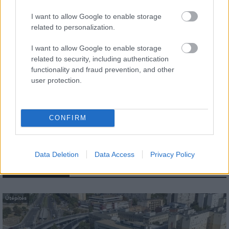
I want to allow Google to enable storage
related to personalization.
I want to allow Google to enable storage
related to security, including authentication
functionality and fraud prevention, and other
Idén is PajTáska, egy táskányi segítség a paksi
user protection.
iskolakezdéshez
CONFIRM
Data Deletion
Data Access
Privacy Policy
MAGYAR ÉPÍTŐK
Útépítés