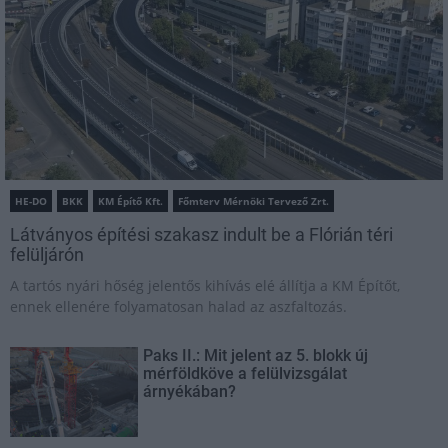
HE-DO
BKK
KM Építő Kft.
Főmterv Mérnöki Tervező Zrt.
Látványos építési szakasz indult be a Flórián téri
felüljárón
A tartós nyári hőség jelentős kihívás elé állítja a KM Építőt,
ennek ellenére folyamatosan halad az aszfaltozás.
Paks II.: Mit jelent az 5. blokk új
mérföldköve a felülvizsgálat
árnyékában?