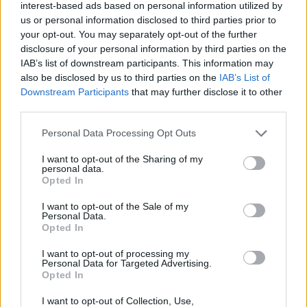
interest-based ads based on personal information utilized by
us or personal information disclosed to third parties prior to
your opt-out. You may separately opt-out of the further
disclosure of your personal information by third parties on the
Helyi hírek
Katasztrófavédelem
tűzoltó
évértékelés
IAB’s list of downstream participants. This information may
also be disclosed by us to third parties on the
IAB’s List of
Downstream Participants
that may further disclose it to other
third parties.
Please note that this website/app uses one or more Google
Personal Data Processing Opt Outs
services and may gather and store information including but
AJÁNLJUK MÉG
not limited to your visit or usage behaviour. You may click to
I want to opt-out of the Sharing of my
personal data.
grant or deny consent to Google and its third-party tags to
Opted In
use your data for below specified purposes in below Google
Helyi hírek
consent section.
I want to opt-out of the Sale of my
Personal Data.
Opted In
I want to opt-out of processing my
Personal Data for Targeted Advertising.
Opted In
I want to opt-out of Collection, Use,
Amire többmillióan vártunk: szombattól másodfokúra