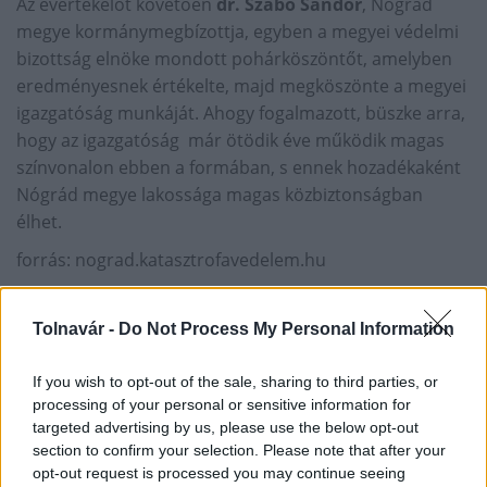
Az évértékelőt követően
dr. Szabó Sándor
, Nógrád
megye kormánymegbízottja, egyben a megyei védelmi
bizottság elnöke mondott pohárköszöntőt, amelyben
eredményesnek értékelte, majd megköszönte a megyei
igazgatóság munkáját. Ahogy fogalmazott, büszke arra,
hogy az igazgatóság már ötödik éve működik magas
színvonalon ebben a formában, s ennek hozadékaként
Nógrád megye lakossága magas közbiztonságban
élhet.
forrás: nograd.katasztrofavedelem.hu
GALÉRIA
Tolnavár -
Do Not Process My Personal Information
If you wish to opt-out of the sale, sharing to third parties, or
processing of your personal or sensitive information for
targeted advertising by us, please use the below opt-out
section to confirm your selection. Please note that after your
opt-out request is processed you may continue seeing