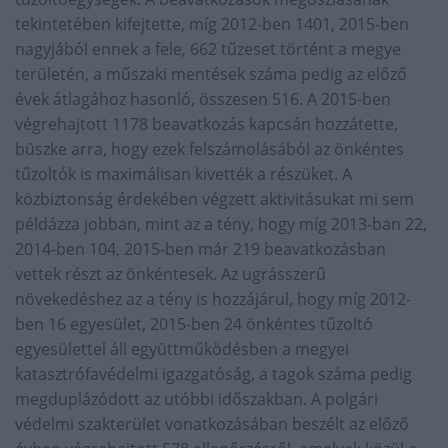
tekintetében kifejtette, míg 2012-ben 1401, 2015-ben
nagyjából ennek a fele, 662 tűzeset történt a megye
területén, a műszaki mentések száma pedig az előző
évek átlagához hasonló, összesen 516. A 2015-ben
végrehajtott 1178 beavatkozás kapcsán hozzátette,
büszke arra, hogy ezek felszámolásából az önkéntes
tűzoltók is maximálisan kivették a részüket. A
közbiztonság érdekében végzett aktivitásukat mi sem
példázza jobban, mint az a tény, hogy míg 2013-ban 22,
2014-ben 104, 2015-ben már 219 beavatkozásban
vettek részt az önkéntesek. Az ugrásszerű
növekedéshez az a tény is hozzájárul, hogy míg 2012-
ben 16 egyesület, 2015-ben 24 önkéntes tűzoltó
egyesülettel áll együttműködésben a megyei
katasztrófavédelmi igazgatóság, a tagok száma pedig
megduplázódott az utóbbi időszakban. A polgári
védelmi szakterület vonatkozásában beszélt az előző