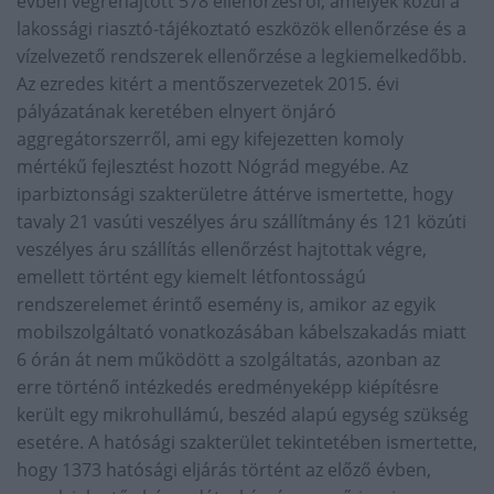
évben végrehajtott 578 ellenőrzésről, amelyek közül a
lakossági riasztó-tájékoztató eszközök ellenőrzése és a
vízelvezető rendszerek ellenőrzése a legkiemelkedőbb.
Az ezredes kitért a mentőszervezetek 2015. évi
pályázatának keretében elnyert önjáró
aggregátorszerről, ami egy kifejezetten komoly
mértékű fejlesztést hozott Nógrád megyébe. Az
iparbiztonsági szakterületre áttérve ismertette, hogy
tavaly 21 vasúti veszélyes áru szállítmány és 121 közúti
veszélyes áru szállítás ellenőrzést hajtottak végre,
emellett történt egy kiemelt létfontosságú
rendszerelemet érintő esemény is, amikor az egyik
mobilszolgáltató vonatkozásában kábelszakadás miatt
6 órán át nem működött a szolgáltatás, azonban az
erre történő intézkedés eredményeképp kiépítésre
került egy mikrohullámú, beszéd alapú egység szükség
esetére. A hatósági szakterület tekintetében ismertette,
hogy 1373 hatósági eljárás történt az előző évben,