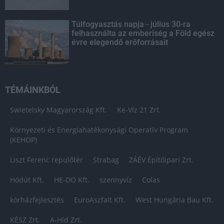
Túlfogyasztás napja - július 30-ra
felhasználta az emberiség a Föld egész
évre elegendő erőforrásait
TÉMÁINKBÓL
Swietelsky Magyarország Kft.
Ke-Víz 21 Zrt.
Környezeti és Energiahatékonysági Operatív Program
(KEHOP)
Liszt Ferenc repülőtér
Strabag
ZÁÉV Építőipari Zrt.
Hódút Kft.
HE-DO Kft.
szennyvíz
Colas
kórházfejlesztés
EuroAszfalt Kft.
West Hungária Bau Kft.
KÉSZ Zrt.
A-Híd Zrt.