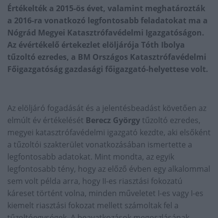
Értékelték a 2015-ös évet, valamint meghatározták
a 2016-ra vonatkozó legfontosabb feladatokat ma a
Nógrád Megyei Katasztrófavédelmi Igazgatóságon.
Az évértékelő értekezlet elöljárója Tóth Ibolya
tűzoltó ezredes, a BM Országos Katasztrófavédelmi
Főigazgatóság gazdasági főigazgató-helyettese volt.
Az elöljáró fogadását és a jelentésbeadást követően az
elmúlt év értékelését
Berecz György
tűzoltó ezredes,
megyei katasztrófavédelmi igazgató kezdte, aki elsőként
a tűzoltói szakterület vonatkozásában ismertette a
legfontosabb adatokat. Mint mondta, az egyik
legfontosabb tény, hogy az előző évben egy alkalommal
sem volt példa arra, hogy II-es riasztási fokozatú
káreset történt volna, minden műveletet I-es vagy I-es
kiemelt riasztási fokozat mellett számoltak fel a
tűzoltóegységek. A beavatkozások megoszlásának