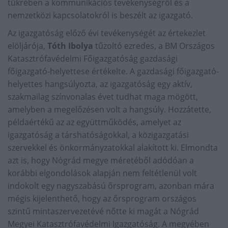
tükrében a kommunikációs tevékenységről és a
nemzetközi kapcsolatokról is beszélt az igazgató.
Az igazgatóság előző évi tevékenységét az értekezlet
elöljárója,
Tóth Ibolya
tűzoltó ezredes, a BM Országos
Katasztrófavédelmi Főigazgatóság gazdasági
főigazgató-helyettese értékelte. A gazdasági főigazgató-
helyettes hangsúlyozta, az igazgatóság egy aktív,
szakmailag színvonalas évet tudhat maga mögött,
amelyben a megelőzésen volt a hangsúly. Hozzátette,
példaértékű az az együttműködés, amelyet az
igazgatóság a társhatóságokkal, a közigazgatási
szervekkel és önkormányzatokkal alakított ki. Elmondta
azt is, hogy Nógrád megye méretéből adódóan a
korábbi elgondolások alapján nem feltétlenül volt
indokolt egy nagyszabású őrsprogram, azonban mára
mégis kijelenthető, hogy az őrsprogram országos
szintű mintaszervezetévé nőtte ki magát a Nógrád
Megyei Katasztrófavédelmi Igazgatóság. A megyében