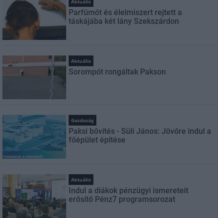
Aktuális
Parfümöt és élelmiszert rejtett a
táskájába két lány Szekszárdon
Aktuális
Sorompót rongáltak Pakson
Gazdaság
Paksi bővítés - Süli János: Jövőre indul a
főépület építése
Aktuális
Indul a diákok pénzügyi ismereteit
erősítő Pénz7 programsorozat