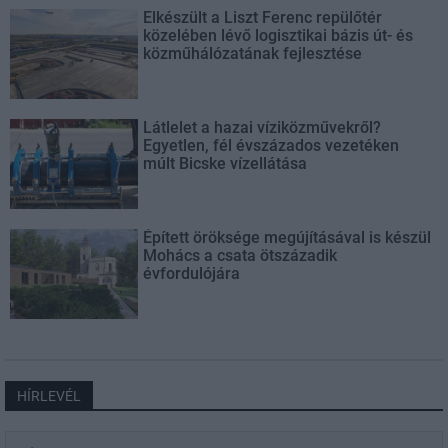
Elkészült a Liszt Ferenc repülőtér
közelében lévő logisztikai bázis út- és
közműhálózatának fejlesztése
Látlelet a hazai víziközművekről?
Egyetlen, fél évszázados vezetéken
múlt Bicske vízellátása
Épített öröksége megújításával is készül
Mohács a csata ötszázadik
évfordulójára
HÍRLEVÉL