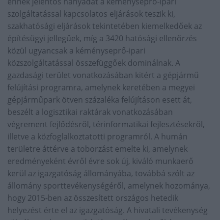
ennek jelentős hányadát a kéményseprő-ipari
szolgáltatással kapcsolatos eljárások teszik ki,
szakhatósági eljárások tekintetében kiemelkedőek az
építésügyi jellegűek, míg a 3420 hatósági ellenőrzés
közül ugyancsak a kéményseprő-ipari
közszolgáltatással összefüggőek dominálnak. A
gazdasági terület vonatkozásában kitért a gépjármű
felújítási programra, amelynek keretében a megyei
gépjárműpark ötven százaléka felújításon esett át,
beszélt a logisztikai raktárak vonatkozásában
végrement fejlődésről, térinformatikai fejlesztésekről,
illetve a közfoglalkoztatotti programról. A humán
területre áttérve a toborzást emelte ki, amelynek
eredményeként évről évre sok új, kiváló munkaerő
kerül az igazgatóság állományába, továbbá szólt az
állomány sporttevékenységéről, amelynek hozománya,
hogy 2015-ben az összesített országos hetedik
helyezést érte el az igazgatóság. A hivatali tevékenység