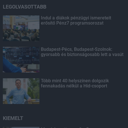
LEGOLVASOTTABB
Indul a diákok pénzügyi ismereteit
erősítő Pénz7 programsorozat
Budapest-Pécs, Budapest-Szolnok:
gyorsabb és biztonságosabb lett a vasút
Több mint 40 helyszínen dolgozik
fennakadás nélkül a Híd-csoport
KIEMELT