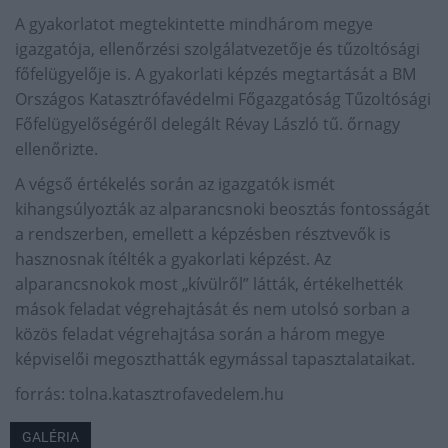
A gyakorlatot megtekintette mindhárom megye
igazgatója, ellenőrzési szolgálatvezetője és tűzoltósági
főfelügyelője is. A gyakorlati képzés megtartását a BM
Országos Katasztrófavédelmi Főgazgatóság Tűzoltósági
Főfelügyelőségéről delegált Révay László tű. őrnagy
ellenőrizte.
A végső értékelés során az igazgatók ismét
kihangsúlyozták az alparancsnoki beosztás fontosságát
a rendszerben, emellett a képzésben résztvevők is
hasznosnak ítélték a gyakorlati képzést. Az
alparancsnokok most „kívülről” látták, értékelhették
mások feladat végrehajtását és nem utolsó sorban a
közös feladat végrehajtása során a három megye
képviselői megoszthatták egymással tapasztalataikat.
forrás: tolna.katasztrofavedelem.hu
GALÉRIA