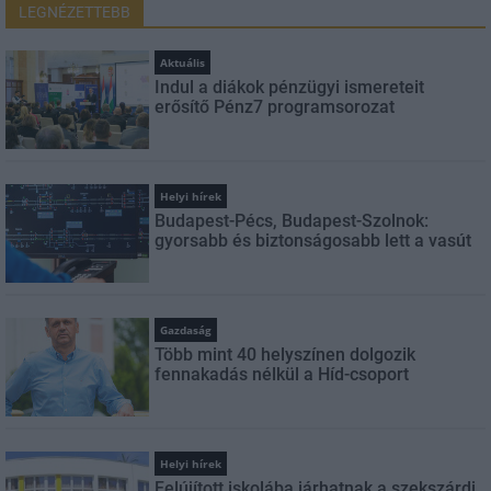
LEGNÉZETTEBB
Aktuális
Indul a diákok pénzügyi ismereteit
erősítő Pénz7 programsorozat
Helyi hírek
Budapest-Pécs, Budapest-Szolnok:
gyorsabb és biztonságosabb lett a vasút
Gazdaság
Több mint 40 helyszínen dolgozik
fennakadás nélkül a Híd-csoport
Helyi hírek
Felújított iskolába járhatnak a szekszárdi