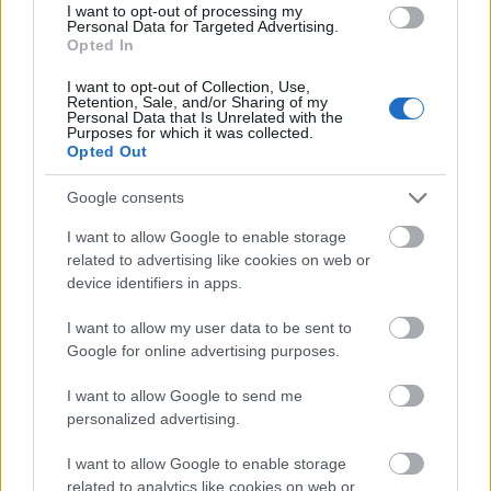
I want to opt-out of processing my
Personal Data for Targeted Advertising.
MAGYAR ÉPÍTŐK
Opted In
I want to opt-out of Collection, Use,
Retention, Sale, and/or Sharing of my
Aktuális
Personal Data that Is Unrelated with the
Purposes for which it was collected.
Opted Out
Google consents
I want to allow Google to enable storage
related to advertising like cookies on web or
device identifiers in apps.
I want to allow my user data to be sent to
Google for online advertising purposes.
Tata
műemlékfelújítás
műemlék
restaurálás
I want to allow Google to send me
personalized advertising.
Történelmi táj, amelynek minden köve mesél –
megújul a tatai Angolkert
I want to allow Google to enable storage
A projekt részeként megújulnak a területen található
related to analytics like cookies on web or