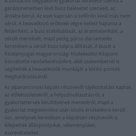
A szituációs begyakorló gyakorlat feltevése szerint a
garázsmenetben lévő busz balesetet szenved, az
árokba borul. Az eset kapcsán a sofőrön kívül más nem
sérül. A beavatkozó erőknek végre kellett hajtania a
felderítést, a busz stabilizálását, az áramtalanítást, a
sérült mentését, majd pedig páros daruemelés
keretében a sérült busz talpra állítását. A buszt a
Középnyugat-magyarországi Közlekedési Központ
bocsátotta rendelkezésünkre, akik szakemberrel is
segítették a beavatkozók munkáját a kötési pontok
meghatározásánál.
Az alparancsnoki képzés résztvevői tájékoztatást kaptak
az előkészületekről, a helyszínválasztásról, a
gyakorlattervek készítésének menetéről, majd a
gyakorlat megtekintése után közös értékelésre került
sor, amelynek keretében a képzésen résztvevők is
kifejtették álláspontjukat, véleményüket,
észrevételeiket.