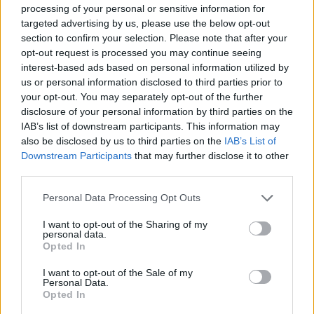
Amire többmillióan vártunk: szombattól másodfokúra
processing of your personal or sensitive information for
csökken a riasztás
targeted advertising by us, please use the below opt-out
section to confirm your selection. Please note that after your
opt-out request is processed you may continue seeing
interest-based ads based on personal information utilized by
us or personal information disclosed to third parties prior to
your opt-out. You may separately opt-out of the further
Helyi hírek
disclosure of your personal information by third parties on the
IAB’s list of downstream participants. This information may
also be disclosed by us to third parties on the
IAB’s List of
Downstream Participants
that may further disclose it to other
third parties.
Please note that this website/app uses one or more Google
Personal Data Processing Opt Outs
services and may gather and store information including but
A hőségben is védik a növényzetet Pakson
not limited to your visit or usage behaviour. You may click to
I want to opt-out of the Sharing of my
personal data.
grant or deny consent to Google and its third-party tags to
Opted In
use your data for below specified purposes in below Google
consent section.
I want to opt-out of the Sale of my
Personal Data.
Opted In