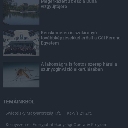
Megérkezett az eső a Duna
vízgyűjtőjére
Kecskeméten is szakirányú
továbbképzésekkel erősít a Gál Ferenc
Egyetem
A lakosságra is fontos szerep hárul a
szúnyoginvázió elkerülésében
TÉMÁINKBÓL
Swietelsky Magyarország Kft.
Ke-Víz 21 Zrt.
Környezeti és Energiahatékonysági Operatív Program