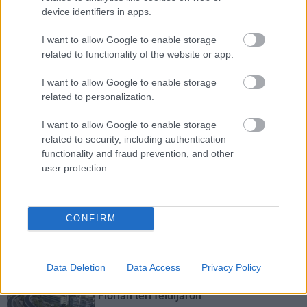
műemlékek, köztük a különleges Műromok, valamint a közeli
device identifiers in apps.
Várkanyarban álló Nepomuki Szent János híd és szobor is.
I want to allow Google to enable storage
related to functionality of the website or app.
M1 bővítés: már zajlik a teljesen új
Bicske Kelet csomópont építése
I want to allow Google to enable storage
related to personalization.
I want to allow Google to enable storage
Új gyalogosátkelők és jelzőlámpás
related to security, including authentication
csomópont épül Angyalföldön
functionality and fraud prevention, and other
user protection.
Másfélszeresére bővítik
CONFIRM
Hódmezővásárhely jó hírű református
iskoláját
Data Deletion
Data Access
Privacy Policy
Látványos építési szakasz indult be a
Flórián téri felüljárón