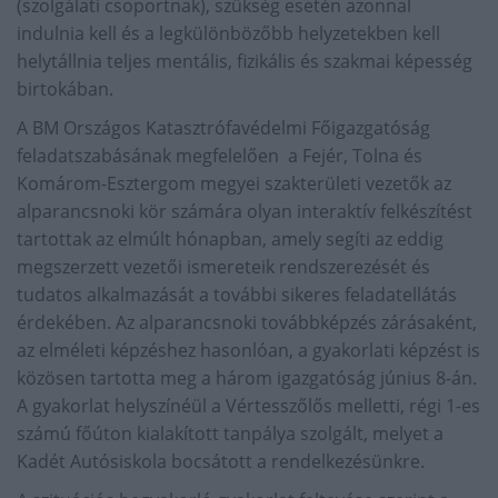
(szolgálati csoportnak), szükség esetén azonnal
indulnia kell és a legkülönbözőbb helyzetekben kell
helytállnia teljes mentális, fizikális és szakmai képesség
birtokában.
A BM Országos Katasztrófavédelmi Főigazgatóság
feladatszabásának megfelelően a Fejér, Tolna és
Komárom-Esztergom megyei szakterületi vezetők az
alparancsnoki kör számára olyan interaktív felkészítést
tartottak az elmúlt hónapban, amely segíti az eddig
megszerzett vezetői ismereteik rendszerezését és
tudatos alkalmazását a további sikeres feladatellátás
érdekében. Az alparancsnoki továbbképzés zárásaként,
az elméleti képzéshez hasonlóan, a gyakorlati képzést is
közösen tartotta meg a három igazgatóság június 8-án.
A gyakorlat helyszínéül a Vértesszőlős melletti, régi 1-es
számú főúton kialakított tanpálya szolgált, melyet a
Kadét Autósiskola bocsátott a rendelkezésünkre.