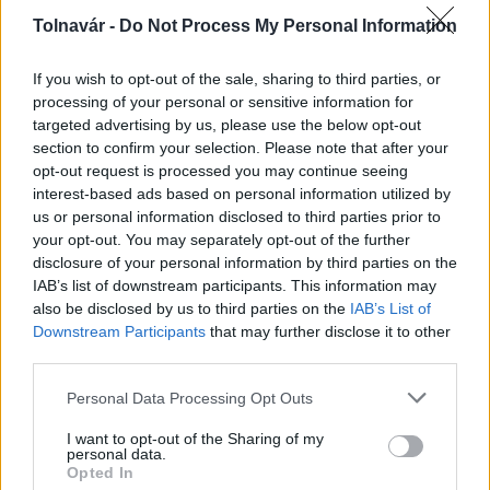
Országos hírek
Tolnavár -
Do Not Process My Personal Information
If you wish to opt-out of the sale, sharing to third parties, or
processing of your personal or sensitive information for
targeted advertising by us, please use the below opt-out
section to confirm your selection. Please note that after your
opt-out request is processed you may continue seeing
Kecskeméten is szakirányú továbbképzésekkel erősít a
interest-based ads based on personal information utilized by
Gál Ferenc Egyetem
us or personal information disclosed to third parties prior to
your opt-out. You may separately opt-out of the further
disclosure of your personal information by third parties on the
IAB’s list of downstream participants. This information may
also be disclosed by us to third parties on the
IAB’s List of
Downstream Participants
that may further disclose it to other
Országos hírek
third parties.
Please note that this website/app uses one or more Google
Personal Data Processing Opt Outs
services and may gather and store information including but
not limited to your visit or usage behaviour. You may click to
I want to opt-out of the Sharing of my
personal data.
grant or deny consent to Google and its third-party tags to
Opted In
use your data for below specified purposes in below Google