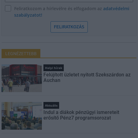
Feliratkozom a hírlevélre és elfogadom az
adatvédelmi
szabályzatot!
FELIRATKOZÁS
LEGNÉZETTEBB
Helyi hírek
Felújított üzletet nyitott Szekszárdon az
Auchan
Aktuális
Indul a diákok pénzügyi ismereteit
erősítő Pénz7 programsorozat