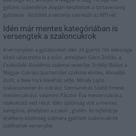
győztes süteménye alapján készítettek a tortaverseny
győztesei - közölték a verseny szervezői az MTI-vel.
Idén már mentes kategóriában is
versengtek a szaloncukrok
A versenyben a győzteseket idén 24 gyártó 165 édessége
közül választotta ki a zsűri, amelyben Gácsi Zoltán, a
Csokoládé Akadémia szakmai vezetője, Erdélyi Balázs a
Magyar Cukrász Ipartestület szakmai elnöke, Abrudán
Zsolt, a New York Kávéház séfje, Mihály Lajos
szakácsmester és cukrász, Szentandrás-Szabó Emese
mestercukrász, valamint Pásztor Éva mestercukrász,
szakoktató vett részt. Idén újdonság volt a mentes
kategória, amelyben a cukor-, glutén- és tejfehérje-
érzékeny közönség számára gyártott szaloncukrok
szállhattak versenybe.