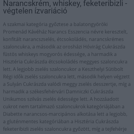
Narancskrém, whiskey, feketeribizli -
végtelen ízvariáció
A szakmai kategória győztese a balatongyöröki
Promenád Kávéház Narancs Esszencia névre keresztelt,
konfitált narancszselés, étcsokoládés, narancskrémes
szaloncukra, a második az orosházi Hóvirág Cukrászda
füstös whiskeys mogyorós édessége, a harmadik a
Hisztéria Cukrászda étcsokoládés meggyes szaloncukra
lett. A legjobb zselés szaloncukor a Keszthelyi Sütibolt
Régi idők zselés szaloncukra lett, második helyen végzett
a Sulyán Cukrászda valódi meggy zselés desszertje, míg a
harmadik a székesfehérvári Damniczki Cukrászda
Unikumos szilvás zselés édessége lett. A hozzáadott
cukrot nem tartalmazó szaloncukrok kategóriájában a
Diabette narancsos-marcipános alkotása lett a legjobb,
a gluténmentes kategóriában a Hisztéria Cukrászda
feketeribizli zselés szaloncukra győzött, míg a tejfehérje