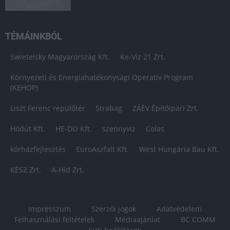
TÉMÁINKBÓL
Swietelsky Magyarország Kft.
Ke-Víz 21 Zrt.
Környezeti és Energiahatékonysági Operatív Program
(KEHOP)
Liszt Ferenc repülőtér
Strabag
ZÁÉV Építőipari Zrt.
Hódút Kft.
HE-DO Kft.
szennyvíz
Colas
kórházfejlesztés
EuroAszfalt Kft.
West Hungária Bau Kft.
KÉSZ Zrt.
A-Híd Zrt.
Impresszum
Szerzői jogok
Adatvédelem
Felhasználási feltételek
Médiaajánlat
BC COMM