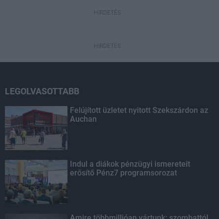
HIRDETÉS
HIRDETÉS
LEGOLVASOTTABB
Felújított üzletet nyitott Szekszárdon az
Auchan
Indul a diákok pénzügyi ismereteit
erősítő Pénz7 programsorozat
Amire többmillióan vártunk: szombattól