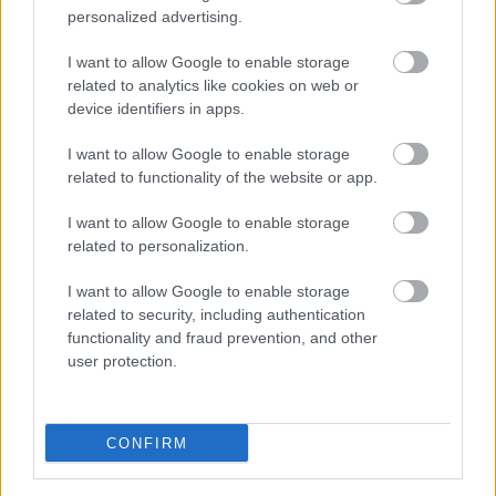
personalized advertising.
I want to allow Google to enable storage
autópálya
útépítés
M1-es autópálya
Bicske
related to analytics like cookies on web or
device identifiers in apps.
M1 bővítés: már zajlik a teljesen új Bicske Kelet
csomópont építése
I want to allow Google to enable storage
Tizenegy meglévő csomópontot korszerűsít és négy új,
related to functionality of the website or app.
különszintű csomópontot hoz létre az MKIF az M1-es
bővítésénél.
I want to allow Google to enable storage
related to personalization.
Új gyalogosátkelők és jelzőlámpás
I want to allow Google to enable storage
csomópont épül Angyalföldön
related to security, including authentication
functionality and fraud prevention, and other
user protection.
Másfélszeresére bővítik
Hódmezővásárhely jó hírű református
iskoláját
CONFIRM