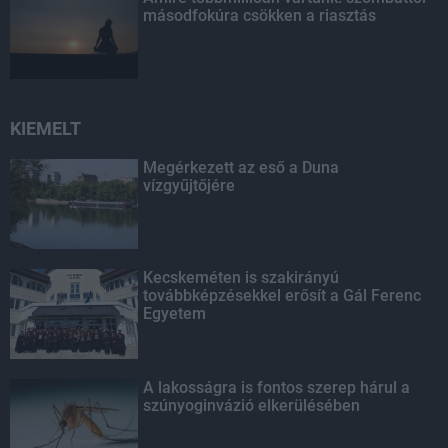
másodfokúra csökken a riasztás
KIEMELT
Megérkezett az eső a Duna
vízgyűjtőjére
Kecskeméten is szakirányú
továbbképzésekkel erősít a Gál Ferenc
Egyetem
A lakosságra is fontos szerep hárul a
szúnyoginvázió elkerülésében