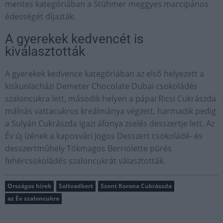
mentes kategóriában a Stühmer meggyes marcipános
édességét díjazták.
A gyerekek kedvencét is
kiválasztották
A gyerekek kedvence kategóriában az első helyezett a
kiskunlacházi Demeter Chocolate Dubai csokoládés
szaloncukra lett, második helyen a pápai Ricsi Cukrászda
málnás vattacukros kreálmánya végzett, harmadik pedig
a Sulyán Cukrászda igazi áfonya zselés desszertje lett. Az
Év új ízének a kaposvári Jogos Desszert csokoládé- és
desszertműhely Tökmagos Berriolette pürés
fehércsokoládés szaloncukrát választották.
Országos hírek
Soltvadkert
Szent Korona Cukrászda
az Év szaloncukra