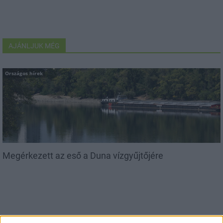
AJÁNLJUK MÉG
Országos hírek
Megérkezett az eső a Duna vízgyűjtőjére