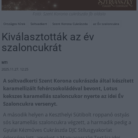
Fotó: Szent Korona cukrászda fb oldala
Országos hírek
Soltvadkert
Szent Korona Cukrászda
az Év szaloncukra
Kiválasztották az év
szaloncukrát
MTI
2025.11.27. 12:25
A soltvadkerti Szent Korona cukrászda által készített
karamellizált fehércsokoládéval bevont, Lotus
kekszes karamellás szaloncukor nyerte az idei Év
Szaloncukra versenyt.
A második helyen a Keszthelyi Sütibolt roppanó ostyás
sós karamellás szaloncukra végzett, a harmadik pedig a
Gyulai Kézműves Cukrászda DJC Stílusgyakorlat
édessége lett, amelyet a Magyarország Tortája idei