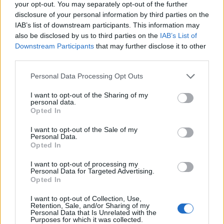
your opt-out. You may separately opt-out of the further
disclosure of your personal information by third parties on the
A lakosságra is fontos szerep hárul a szúnyoginvázió
IAB’s list of downstream participants. This information may
elkerülésében
also be disclosed by us to third parties on the
IAB’s List of
Downstream Participants
that may further disclose it to other
third parties.
Please note that this website/app uses one or more Google
Personal Data Processing Opt Outs
services and may gather and store information including but
not limited to your visit or usage behaviour. You may click to
I want to opt-out of the Sharing of my
personal data.
grant or deny consent to Google and its third-party tags to
Opted In
MAGYAR ÉPÍTŐK
use your data for below specified purposes in below Google
consent section.
I want to opt-out of the Sale of my
Personal Data.
Mi épül?
Opted In
I want to opt-out of processing my
Personal Data for Targeted Advertising.
Opted In
I want to opt-out of Collection, Use,
Retention, Sale, and/or Sharing of my
Personal Data that Is Unrelated with the
Purposes for which it was collected.