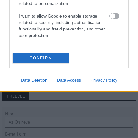
related to personalization.
Új gyalogosátkelők és jelzőlámpás
I want to allow Google to enable storage
csomópont épül Angyalföldön
related to security, including authentication
functionality and fraud prevention, and other
user protection.
Másfélszeresére bővítik
Hódmezővásárhely jó hírű református
iskoláját
CONFIRM
Data Deletion
Data Access
Privacy Policy
HÍRLEVÉL
Név
E-mail cím