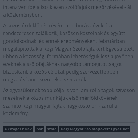
intenzíven foglalkozik ezen szőlőfajták megőrzésével - áll
a közleményben.
A közös érdeklődés révén több borász évek óta
rendszeresen találkozik, közösen kóstolnak és együtt
gondolkodnak, és ennek eredményeként februárban
megalapították a Régi Magyar Szőlőfajtákért Egyesületet.
Ebben a közösségi formában lehetőségük lesz a jövőben
ezeknek a szőlőfajtáknak nagyobb támogatottságot
biztosítani, a közös célokat pedig szervezettebben
megvalósítani - közölték a szervezők.
Az egyesületnek több célja is van, amiről a tagok szívesen
mesélnek a közös munkájuk első mérföldkövének
számító Régi magyar fajták nagykóstolón - zárul a
közlemény.
Országos hírek
bor
szőlő
Régi Magyar Szőlőfajtákért Egyesület