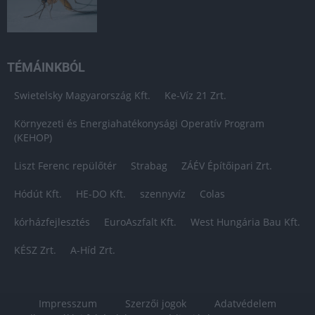
TÉMÁINKBÓL
Swietelsky Magyarország Kft.
Ke-Víz 21 Zrt.
Környezeti és Energiahatékonysági Operatív Program
(KEHOP)
Liszt Ferenc repülőtér
Strabag
ZÁÉV Építőipari Zrt.
Hódút Kft.
HE-DO Kft.
szennyvíz
Colas
kórházfejlesztés
EuroAszfalt Kft.
West Hungária Bau Kft.
KÉSZ Zrt.
A-Híd Zrt.
Impresszum
Szerzői jogok
Adatvédelem