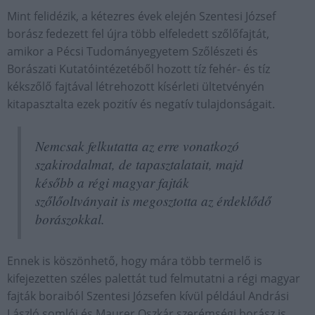
Mint felidézik, a kétezres évek elején Szentesi József
borász fedezett fel újra több elfeledett szőlőfajtát,
amikor a Pécsi Tudományegyetem Szőlészeti és
Borászati Kutatóintézetéből hozott tíz fehér- és tíz
kékszőlő fajtával létrehozott kísérleti ültetvényén
kitapasztalta ezek pozitív és negatív tulajdonságait.
Nemcsak felkutatta az erre vonatkozó
szakirodalmat, de tapasztalatait, majd
később a régi magyar fajták
szőlőoltványait is megosztotta az érdeklődő
borászokkal.
Ennek is köszönhető, hogy mára több termelő is
kifejezetten széles palettát tud felmutatni a régi magyar
fajták boraiból Szentesi Józsefen kívül például Andrási
László somlói és Maurer Oszkár szerémségi borász is