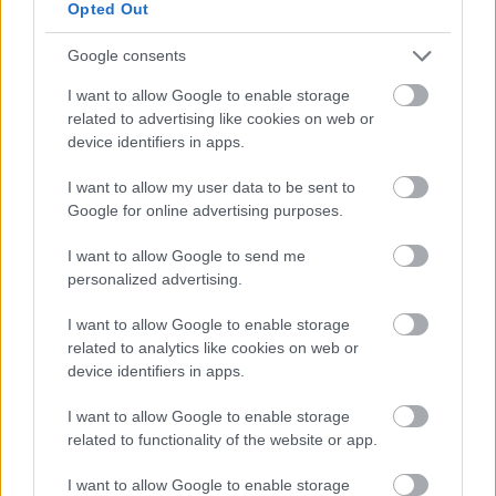
Opted Out
Google consents
I want to allow Google to enable storage
Belváros-Lipótváros
játszótér
related to advertising like cookies on web or
Város-Teampannon Kereskedelmi és Szolgáltató Kft.
parkfelújítás
device identifiers in apps.
Újragondolják Lipótváros rejtett, zöld parkját
I want to allow my user data to be sent to
Indulhat a Honvéd tér megújításának tervezése, ahol a
Google for online advertising purposes.
klímatudatos gondolkodás és a helyi identitás erősítése kerül a
középpontba.
I want to allow Google to send me
personalized advertising.
Történelmi táj, amelynek minden köve
mesél – megújul a tatai Angolkert
I want to allow Google to enable storage
related to analytics like cookies on web or
device identifiers in apps.
I want to allow Google to enable storage
M1 bővítés: már zajlik a teljesen új
related to functionality of the website or app.
Bicske Kelet csomópont építése
I want to allow Google to enable storage