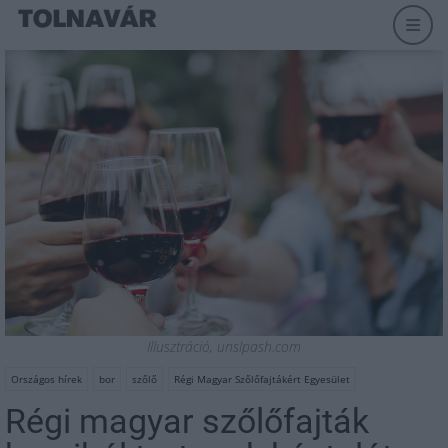
Illusztráció, unslpash.com
Országos hírek
bor
szőlő
Régi Magyar Szőlőfajtákért Egyesület
Régi magyar szőlőfajták