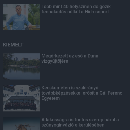
Több mint 40 helyszínen dolgozik
fennakadás nélkül a Híd-csoport
KIEMELT
Megérkezett az eső a Duna
vízgyűjtőjére
Kecskeméten is szakirányú
továbbképzésekkel erősít a Gál Ferenc
Egyetem
A lakosságra is fontos szerep hárul a
szúnyoginvázió elkerülésében