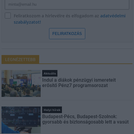
Feliratkozom a hírlevélre és elfogadom az
adatvédelmi
szabályzatot!
FELIRATKOZÁS
LEGNÉZETTEBB
Aktuális
Indul a diákok pénzügyi ismereteit
erősítő Pénz7 programsorozat
Helyi hírek
Budapest-Pécs, Budapest-Szolnok:
gyorsabb és biztonságosabb lett a vasút