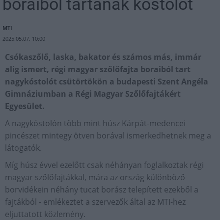
boraiból tartanak kóstolót
MTI
2025.05.07. 10:00
Csókaszőlő, laska, bakator és számos más, immár
alig ismert, régi magyar szőlőfajta boraiból tart
nagykóstolót csütörtökön a budapesti Szent Angéla
Gimnáziumban a Régi Magyar Szőlőfajtákért
Egyesület.
A nagykóstolón több mint húsz Kárpát-medencei
pincészet mintegy ötven borával ismerkedhetnek meg a
látogatók.
Míg húsz évvel ezelőtt csak néhányan foglalkoztak régi
magyar szőlőfajtákkal, mára az ország különböző
borvidékein néhány tucat borász telepített ezekből a
fajtákból - emlékeztet a szervezők által az MTI-hez
eljuttatott közlemény.